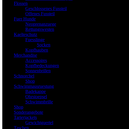
Flossen
Geschlossenes Fussteil
Offenes Fussteil
Fuer Hunde
Neoprenanzuege
Rettungswesten
Kaelteschutz
Fuesslinge
Socken
Kopfhauben
Merchandise
Accessoires
Kopfbedeckungen
Sonnenbrillen
Schnorchel
Shop
Schwimmausruestung
Badekappe
Ohrstoepsel
Schwimmbrille
Shop
Sonderangebote
Tarierjackets
Gewichtguertel
Taschen