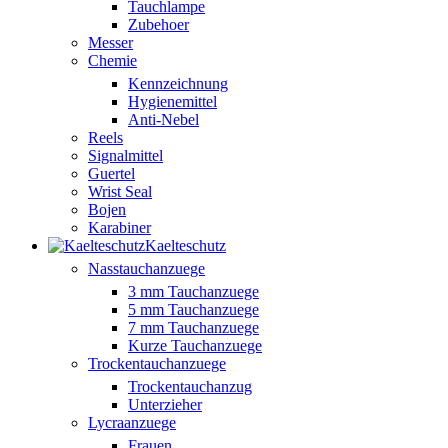
Tauchlampe
Zubehoer
Messer
Chemie
Kennzeichnung
Hygienemittel
Anti-Nebel
Reels
Signalmittel
Guertel
Wrist Seal
Bojen
Karabiner
Kaelteschutz
Nasstauchanzuege
3 mm Tauchanzuege
5 mm Tauchanzuege
7 mm Tauchanzuege
Kurze Tauchanzuege
Trockentauchanzuege
Trockentauchanzug
Unterzieher
Lycraanzuege
Frauen