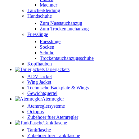
Maenner
Taucherkleidung
Handschuhe
Zum Nasstauchanzug
Zum Trockentauchanzug
Fuesslinge
Fuesslinge
Socken
Schuhe
Trockentauchanzugsschuhe
Kopfhauben
Tarierjackets
ADV Jacket
Wing Jacket
Technische Backplate & Wings
Gewichtguertel
Atemregler
Atemreglersysteme
Octopus
Zubehoer fuer Atemregler
Tankflasche
Tankflasche
Zubehoer fuer Tankflasche