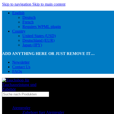
Skip to navigation
Skip to main content
English
Deutsch
French
Requires WPML plugin
Country
United States (USD)
Deutschland (EUR)
Japan (JPY)
ADD ANYTHING HERE OR JUST REMOVE IT…
Newsletter
Contact Us
FAQs
...in Kategorie
Atemregler
Zubehoer fuer Atemregler