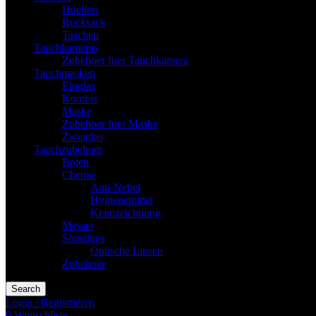
Huellen
Rucksack
Taschen
Tauchkameras
Zubehoer fuer Tauchkamera
Tauchmasken
Einglas
Kombis
Maske
Zubehoer fuer Maske
Zweiglas
Tauchzubehoer
Bojen
Chemie
Anti-Nebel
Hygienemittel
Kennzeichnung
Messer
Sonstiges
Optische Linsen
Zubehoer
Search
Login / Registrieren
0
Wunschliste