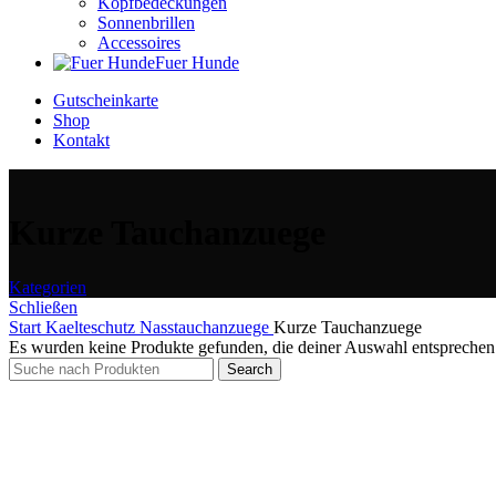
Kopfbedeckungen
Sonnenbrillen
Accessoires
Fuer Hunde
Gutscheinkarte
Shop
Kontakt
Kurze Tauchanzuege
Kategorien
Schließen
Start
Kaelteschutz
Nasstauchanzuege
Kurze Tauchanzuege
Es wurden keine Produkte gefunden, die deiner Auswahl entsprechen
Search