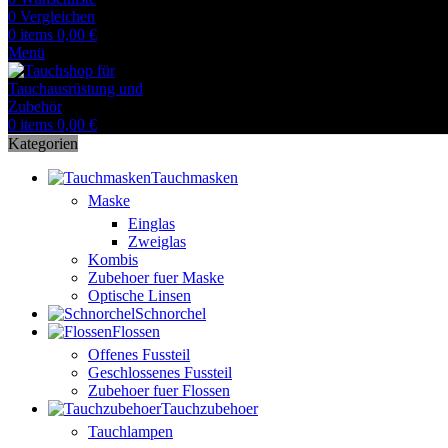
0
Vergleichen
0
items
0,00
€
Menü
0
items
0,00
€
Kategorien
Tauchmasken
Maske
Einglas
Zweiglas
Kombis
Zubehoer fuer Maske
Optische Linsen
Schnorchel
Flossen
Offenes Fussteil
Geschlossenes Fussteil
Zubehoer fuer Flossen
Tauchzubehoer
Tauchlampen