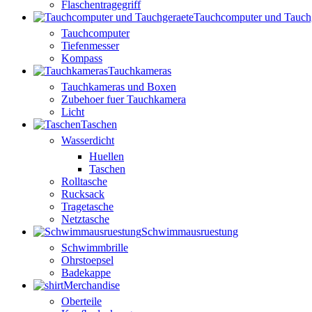
Flaschentragegriff
Tauchcomputer und Tauch
Tauchcomputer
Tiefenmesser
Kompass
Tauchkameras
Tauchkameras und Boxen
Zubehoer fuer Tauchkamera
Licht
Taschen
Wasserdicht
Huellen
Taschen
Rolltasche
Rucksack
Tragetasche
Netztasche
Schwimmausruestung
Schwimmbrille
Ohrstoepsel
Badekappe
Merchandise
Oberteile