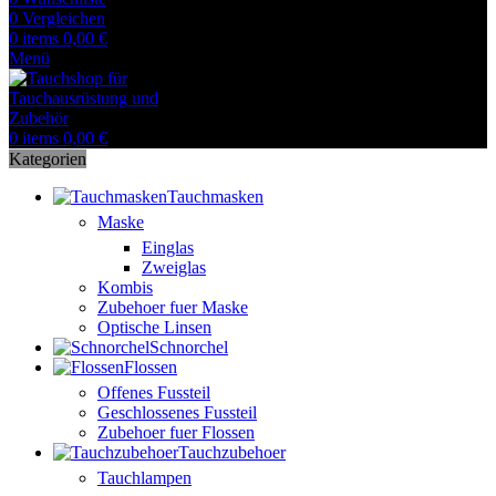
0
Vergleichen
0
items
0,00
€
Menü
0
items
0,00
€
Kategorien
Tauchmasken
Maske
Einglas
Zweiglas
Kombis
Zubehoer fuer Maske
Optische Linsen
Schnorchel
Flossen
Offenes Fussteil
Geschlossenes Fussteil
Zubehoer fuer Flossen
Tauchzubehoer
Tauchlampen