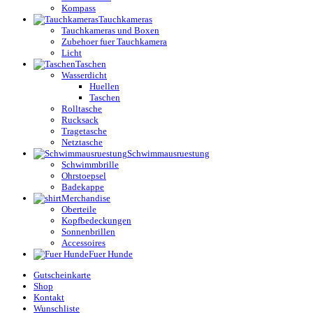
Kompass
Tauchkameras
Tauchkameras und Boxen
Zubehoer fuer Tauchkamera
Licht
Taschen
Wasserdicht
Huellen
Taschen
Rolltasche
Rucksack
Tragetasche
Netztasche
Schwimmausruestung
Schwimmbrille
Ohrstoepsel
Badekappe
Merchandise
Oberteile
Kopfbedeckungen
Sonnenbrillen
Accessoires
Fuer Hunde
Gutscheinkarte
Shop
Kontakt
Wunschliste