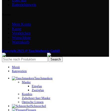
Über uns
Batteriehinweis
Konto
Mein Konto
Kasse
Vergleichen
Wunschliste
Warenkorb
Copyright 2025 @ Tauchindustrie GmbH
Search
Menü
Kategorien
Tauchmasken
Maske
Einglas
Zweiglas
Kombis
Zubehoer fuer Maske
Optische Linsen
Schnorchel
Flossen