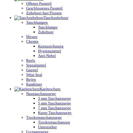
Offenes Fussteil
Geschlossenes Fussteil
Zubehoer fuer Flossen
Tauchzubehoer
Tauchlampen
Tauchlampe
Zubehoer
Messer
Chemie
Kennzeichnung
Hygienemittel
Anti-Nebel
Reels
Signalmittel
Guertel
Wrist Seal
Bojen
Karabiner
Kaelteschutz
Nasstauchanzuege
3 mm Tauchanzuege
5 mm Tauchanzuege
7 mm Tauchanzuege
Kurze Tauchanzuege
Trockentauchanzuege
Trockentauchanzug
Unterzieher
Lycraanzuege