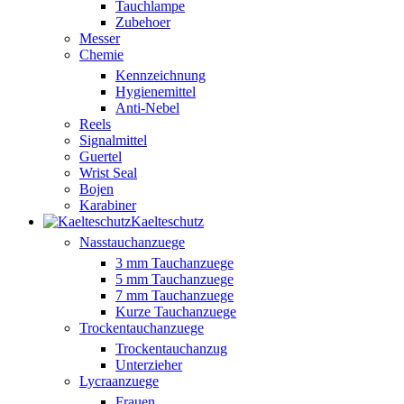
Tauchlampe
Zubehoer
Messer
Chemie
Kennzeichnung
Hygienemittel
Anti-Nebel
Reels
Signalmittel
Guertel
Wrist Seal
Bojen
Karabiner
Kaelteschutz
Nasstauchanzuege
3 mm Tauchanzuege
5 mm Tauchanzuege
7 mm Tauchanzuege
Kurze Tauchanzuege
Trockentauchanzuege
Trockentauchanzug
Unterzieher
Lycraanzuege
Frauen