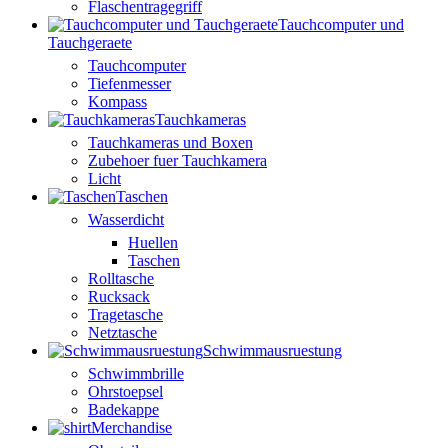
Flaschentragegriff
Tauchcomputer und
Tauchgeraete
Tauchcomputer
Tiefenmesser
Kompass
Tauchkameras
Tauchkameras und Boxen
Zubehoer fuer Tauchkamera
Licht
Taschen
Wasserdicht
Huellen
Taschen
Rolltasche
Rucksack
Tragetasche
Netztasche
Schwimmausruestung
Schwimmbrille
Ohrstoepsel
Badekappe
Merchandise