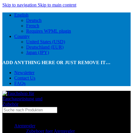
Skip to navigation
Skip to main content
English
Deutsch
French
Requires WPML plugin
Country
United States (USD)
Deutschland (EUR)
Japan (JPY)
ADD ANYTHING HERE OR JUST REMOVE IT…
Newsletter
Contact Us
FAQs
...in Kategorie
Atemregler
Zubehoer fuer Atemregler