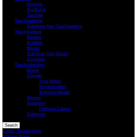
Huellen
Rucksack
Taschen
Tauchkameras
Zubehoer fuer Tauchkamera
Tauchmasken
Einglas
Kombis
Maske
Zubehoer fuer Maske
Zweiglas
Tauchzubehoer
Bojen
Chemie
Anti-Nebel
Hygienemittel
Kennzeichnung
Messer
Sonstiges
Optische Linsen
Zubehoer
Search
Login / Registrieren
0
Wunschliste