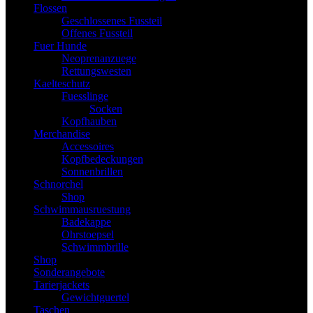
Flossen
Geschlossenes Fussteil
Offenes Fussteil
Fuer Hunde
Neoprenanzuege
Rettungswesten
Kaelteschutz
Fuesslinge
Socken
Kopfhauben
Merchandise
Accessoires
Kopfbedeckungen
Sonnenbrillen
Schnorchel
Shop
Schwimmausruestung
Badekappe
Ohrstoepsel
Schwimmbrille
Shop
Sonderangebote
Tarierjackets
Gewichtguertel
Taschen