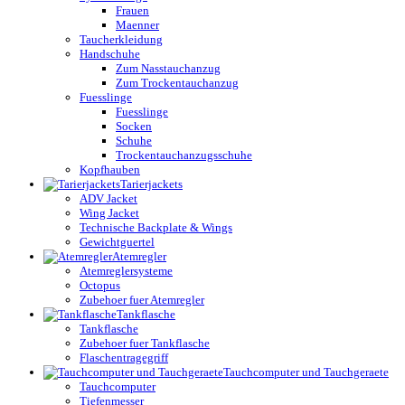
Frauen
Maenner
Taucherkleidung
Handschuhe
Zum Nasstauchanzug
Zum Trockentauchanzug
Fuesslinge
Fuesslinge
Socken
Schuhe
Trockentauchanzugsschuhe
Kopfhauben
Tarierjackets
ADV Jacket
Wing Jacket
Technische Backplate & Wings
Gewichtguertel
Atemregler
Atemreglersysteme
Octopus
Zubehoer fuer Atemregler
Tankflasche
Tankflasche
Zubehoer fuer Tankflasche
Flaschentragegriff
Tauchcomputer und Tauchgeraete
Tauchcomputer
Tiefenmesser