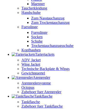
Maenner
Taucherkleidung
Handschuhe
Zum Nasstauchanzug
Zum Trockentauchanzug
Fuesslinge
Fuesslinge
Socken
Schuhe
Trockentauchanzugsschuhe
Kopfhauben
Tarierjackets
ADV Jacket
Wing Jacket
Technische Backplate & Wings
Gewichtguertel
Atemregler
Atemreglersysteme
Octopus
Zubehoer fuer Atemregler
Tankflasche
Tankflasche
Zubehoer fuer Tankflasche