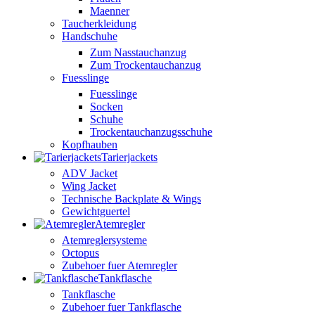
Maenner
Taucherkleidung
Handschuhe
Zum Nasstauchanzug
Zum Trockentauchanzug
Fuesslinge
Fuesslinge
Socken
Schuhe
Trockentauchanzugsschuhe
Kopfhauben
Tarierjackets
ADV Jacket
Wing Jacket
Technische Backplate & Wings
Gewichtguertel
Atemregler
Atemreglersysteme
Octopus
Zubehoer fuer Atemregler
Tankflasche
Tankflasche
Zubehoer fuer Tankflasche