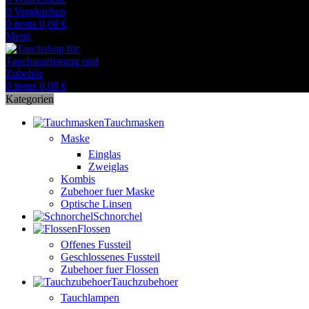
0
Vergleichen
0
items
0,00
€
Menü
0
items
0,00
€
Kategorien
Tauchmasken
Maske
Einglas
Zweiglas
Kombis
Zubehoer fuer Maske
Optische Linsen
Schnorchel
Flossen
Offenes Fussteil
Geschlossenes Fussteil
Zubehoer fuer Flossen
Tauchzubehoer
Tauchlampen