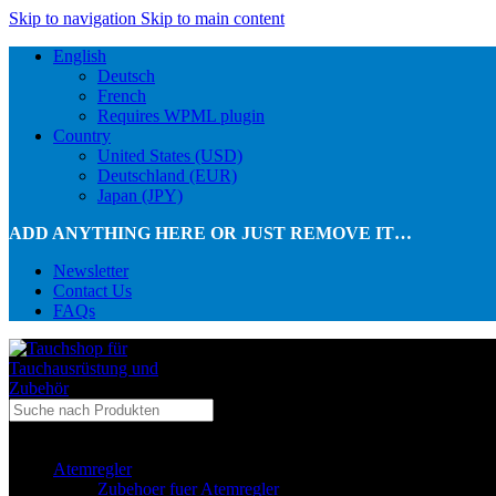
Skip to navigation
Skip to main content
English
Deutsch
French
Requires WPML plugin
Country
United States (USD)
Deutschland (EUR)
Japan (JPY)
ADD ANYTHING HERE OR JUST REMOVE IT…
Newsletter
Contact Us
FAQs
...in Kategorie
Atemregler
Zubehoer fuer Atemregler