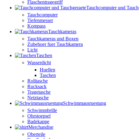
Flaschentragegriff
Tauchcomputer und Tauch
Tauchcomputer
Tiefenmesser
Kompass
Tauchkameras
Tauchkameras und Boxen
Zubehoer fuer Tauchkamera
Licht
Taschen
Wasserdicht
Huellen
Taschen
Rolltasche
Rucksack
Tragetasche
Netztasche
Schwimmausruestung
Schwimmbrille
Ohrstoepsel
Badekappe
Merchandise
Oberteile