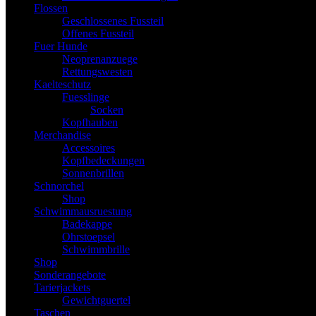
Flossen
Geschlossenes Fussteil
Offenes Fussteil
Fuer Hunde
Neoprenanzuege
Rettungswesten
Kaelteschutz
Fuesslinge
Socken
Kopfhauben
Merchandise
Accessoires
Kopfbedeckungen
Sonnenbrillen
Schnorchel
Shop
Schwimmausruestung
Badekappe
Ohrstoepsel
Schwimmbrille
Shop
Sonderangebote
Tarierjackets
Gewichtguertel
Taschen