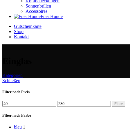
Kopfbedeckungen
Sonnenbrillen
Accessoires
Fuer Hunde
Gutscheinkarte
Shop
Kontakt
Einglas
Kategorien
Schließen
Filter nach Preis
Min.
Max.
Filter
Preis
Preis
Filter nach Farbe
blau
1