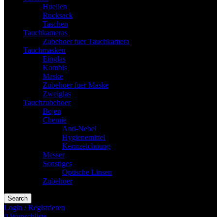
Huellen
Rucksack
Taschen
Tauchkameras
Zubehoer fuer Tauchkamera
Tauchmasken
Einglas
Kombis
Maske
Zubehoer fuer Maske
Zweiglas
Tauchzubehoer
Bojen
Chemie
Anti-Nebel
Hygienemittel
Kennzeichnung
Messer
Sonstiges
Optische Linsen
Zubehoer
Search
Login / Registrieren
0
Wunschliste