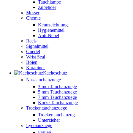
Tauchlampe
Zubehoer
Messer
Chemie
Kennzeichnung
Hygienemittel
Anti-Nebel
Reels
Signalmittel
Guertel
Wrist Seal
Bojen
Karabiner
Kaelteschutz
Nasstauchanzuege
3 mm Tauchanzuege
5 mm Tauchanzuege
7 mm Tauchanzuege
Kurze Tauchanzuege
Trockentauchanzuege
Trockentauchanzug
Unterzieher
Lycraanzuege
Frauen