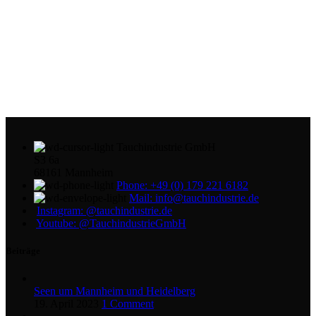
Tauchindustrie GmbH
S3 6a
68161 Mannheim
Phone: +49 (0) 179 221 6182
Mail: info@tauchindustrie.de
Instagram: @tauchindustrie.de
Youtube: @TauchindustrieGmbH
Beiträge
Seen um Mannheim und Heidelberg
19. April 2023
1 Comment