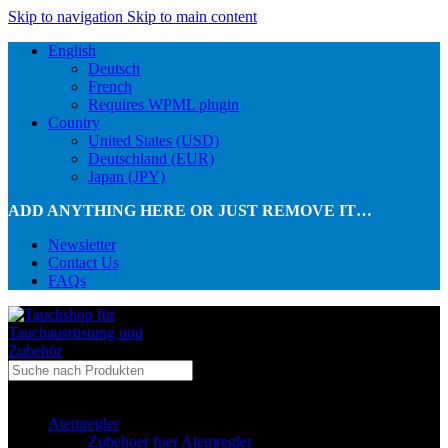
Skip to navigation
Skip to main content
English
Deutsch
French
Requires WPML plugin
Country
United States (USD)
Deutschland (EUR)
Japan (JPY)
ADD ANYTHING HERE OR JUST REMOVE IT…
Newsletter
Contact Us
FAQs
...in Kategorie
Atemregler
Zubehoer fuer Atemregler