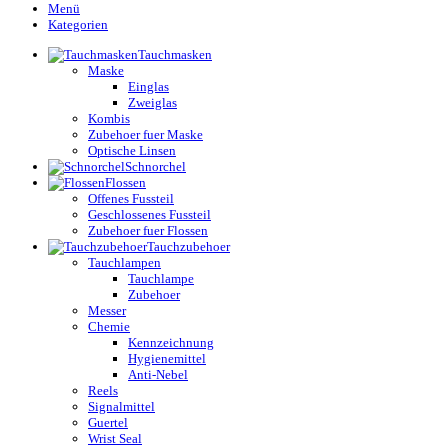
Menü
Kategorien
Tauchmasken
Maske
Einglas
Zweiglas
Kombis
Zubehoer fuer Maske
Optische Linsen
Schnorchel
Flossen
Offenes Fussteil
Geschlossenes Fussteil
Zubehoer fuer Flossen
Tauchzubehoer
Tauchlampen
Tauchlampe
Zubehoer
Messer
Chemie
Kennzeichnung
Hygienemittel
Anti-Nebel
Reels
Signalmittel
Guertel
Wrist Seal