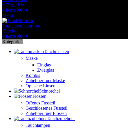
0
Vergleichen
0
items
0,00
€
Menü
0
items
0,00
€
Kategorien
Tauchmasken
Maske
Einglas
Zweiglas
Kombis
Zubehoer fuer Maske
Optische Linsen
Schnorchel
Flossen
Offenes Fussteil
Geschlossenes Fussteil
Zubehoer fuer Flossen
Tauchzubehoer
Tauchlampen