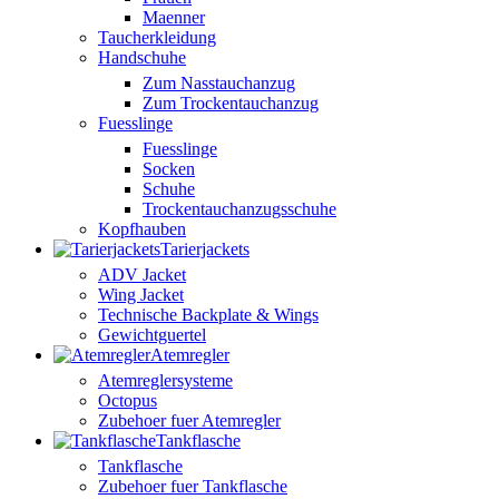
Maenner
Taucherkleidung
Handschuhe
Zum Nasstauchanzug
Zum Trockentauchanzug
Fuesslinge
Fuesslinge
Socken
Schuhe
Trockentauchanzugsschuhe
Kopfhauben
Tarierjackets
ADV Jacket
Wing Jacket
Technische Backplate & Wings
Gewichtguertel
Atemregler
Atemreglersysteme
Octopus
Zubehoer fuer Atemregler
Tankflasche
Tankflasche
Zubehoer fuer Tankflasche