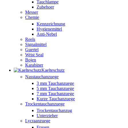
Tauchlampe
Zubehoer
Messer
Chemie
Kennzeichnung
Hygienemittel
Anti-Nebel
Reels
Signalmittel
Guertel
Wrist Seal
Bojen
Karabiner
Kaelteschutz
Nasstauchanzuege
3 mm Tauchanzuege
5 mm Tauchanzuege
7 mm Tauchanzuege
Kurze Tauchanzuege
Trockentauchanzuege
Trockentauchanzug
Unterzieher
Lycraanzuege
Frauen