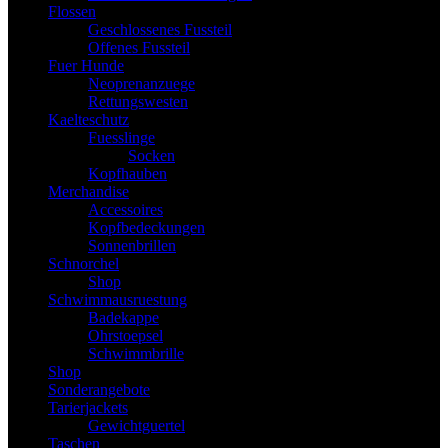
Flossen
Geschlossenes Fussteil
Offenes Fussteil
Fuer Hunde
Neoprenanzuege
Rettungswesten
Kaelteschutz
Fuesslinge
Socken
Kopfhauben
Merchandise
Accessoires
Kopfbedeckungen
Sonnenbrillen
Schnorchel
Shop
Schwimmausruestung
Badekappe
Ohrstoepsel
Schwimmbrille
Shop
Sonderangebote
Tarierjackets
Gewichtguertel
Taschen