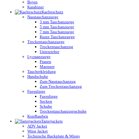
Bojen
Karabiner
Kaelteschutz
Nasstauchanzuege
3 mm Tauchanzuege
5 mm Tauchanzuege
7 mm Tauchanzuege
Kurze Tauchanzuege
Trockentauchanzuege
Trockentauchanzug
Unterzieher
Lycraanzuege
Frauen
Maenner
Taucherkleidung
Handschuhe
Zum Nasstauchanzug
Zum Trockentauchanzug
Fuesslinge
Fuesslinge
Socken
Schuhe
Trockentauchanzugsschuhe
Kopfhauben
Tarierjackets
ADV Jacket
Wing Jacket
Technische Backplate & Wings