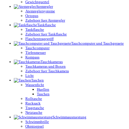
Gewichtguertel
Atemregler
Atemreglersysteme
Octopus
Zubehoer fuer Atemregler
Tankflasche
Tankflasche
Zubehoer fuer Tankflasche
Flaschentragegriff
Tauchcomputer und Tauchgeraete
Tauchcomputer
Tiefenmesser
Kompass
Tauchkameras
Tauchkameras und Boxen
Zubehoer fuer Tauchkamera
Licht
Taschen
Wasserdicht
Huellen
Taschen
Rolltasche
Rucksack
Tragetasche
Netztasche
Schwimmausruestung
Schwimmbrille
Ohrstoepsel