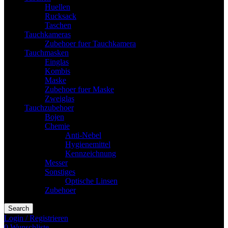
Huellen
Rucksack
Taschen
Tauchkameras
Zubehoer fuer Tauchkamera
Tauchmasken
Einglas
Kombis
Maske
Zubehoer fuer Maske
Zweiglas
Tauchzubehoer
Bojen
Chemie
Anti-Nebel
Hygienemittel
Kennzeichnung
Messer
Sonstiges
Optische Linsen
Zubehoer
Search
Login / Registrieren
0
Wunschliste