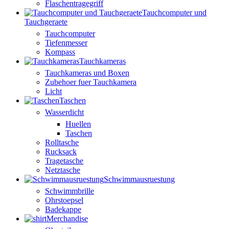
Flaschentragegriff
Tauchcomputer und
Tauchgeraete
Tauchcomputer
Tiefenmesser
Kompass
Tauchkameras
Tauchkameras und Boxen
Zubehoer fuer Tauchkamera
Licht
Taschen
Wasserdicht
Huellen
Taschen
Rolltasche
Rucksack
Tragetasche
Netztasche
Schwimmausruestung
Schwimmbrille
Ohrstoepsel
Badekappe
Merchandise