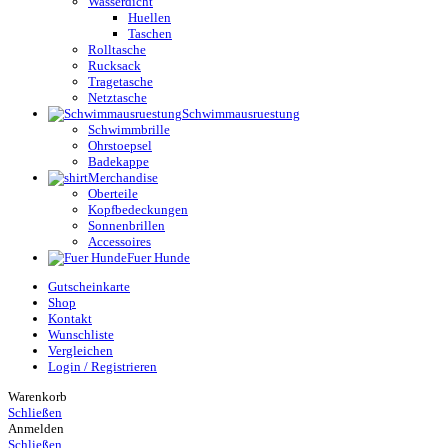
Wasserdicht
Huellen
Taschen
Rolltasche
Rucksack
Tragetasche
Netztasche
Schwimmausruestung
Schwimmbrille
Ohrstoepsel
Badekappe
Merchandise
Oberteile
Kopfbedeckungen
Sonnenbrillen
Accessoires
Fuer Hunde
Gutscheinkarte
Shop
Kontakt
Wunschliste
Vergleichen
Login / Registrieren
Warenkorb
Schließen
Anmelden
Schließen