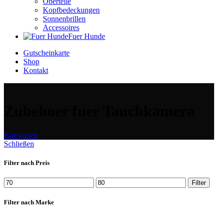
Oberteile
Kopfbedeckungen
Sonnenbrillen
Accessoires
Fuer Hunde
Gutscheinkarte
Shop
Kontakt
Zubehoer fuer Tauchkamera
Kategorien
Schließen
Filter nach Preis
Min.
Max.
Filter
Preis
Preis
Filter nach Marke