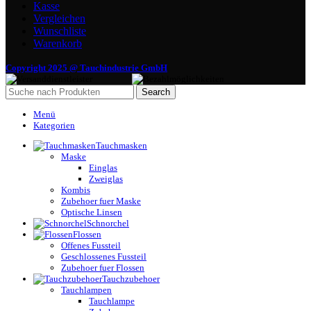
Kasse
Vergleichen
Wunschliste
Warenkorb
Copyright 2025 @ Tauchindustrie GmbH
Search
Menü
Kategorien
Tauchmasken
Maske
Einglas
Zweiglas
Kombis
Zubehoer fuer Maske
Optische Linsen
Schnorchel
Flossen
Offenes Fussteil
Geschlossenes Fussteil
Zubehoer fuer Flossen
Tauchzubehoer
Tauchlampen
Tauchlampe