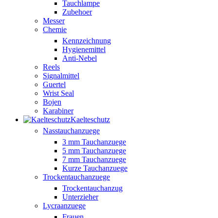
Tauchlampe
Zubehoer
Messer
Chemie
Kennzeichnung
Hygienemittel
Anti-Nebel
Reels
Signalmittel
Guertel
Wrist Seal
Bojen
Karabiner
Kaelteschutz
Nasstauchanzuege
3 mm Tauchanzuege
5 mm Tauchanzuege
7 mm Tauchanzuege
Kurze Tauchanzuege
Trockentauchanzuege
Trockentauchanzug
Unterzieher
Lycraanzuege
Frauen