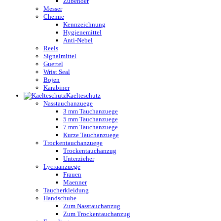
Zubehoer
Messer
Chemie
Kennzeichnung
Hygienemittel
Anti-Nebel
Reels
Signalmittel
Guertel
Wrist Seal
Bojen
Karabiner
Kaelteschutz
Nasstauchanzuege
3 mm Tauchanzuege
5 mm Tauchanzuege
7 mm Tauchanzuege
Kurze Tauchanzuege
Trockentauchanzuege
Trockentauchanzug
Unterzieher
Lycraanzuege
Frauen
Maenner
Taucherkleidung
Handschuhe
Zum Nasstauchanzug
Zum Trockentauchanzug