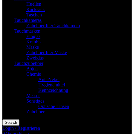
Huellen
Rucksack
Taschen
Tauchkameras
Zubehoer fuer Tauchkamera
Tauchmasken
Einglas
Kombis
Maske
Zubehoer fuer Maske
Zweiglas
Tauchzubehoer
Bojen
Chemie
Anti-Nebel
Hygienemittel
Kennzeichnung
Messer
Sonstiges
Optische Linsen
Zubehoer
Search
Login / Registrieren
0
Wunschliste