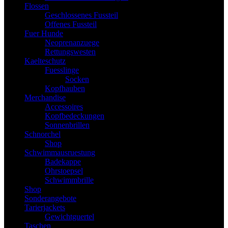
Flossen
Geschlossenes Fussteil
Offenes Fussteil
Fuer Hunde
Neoprenanzuege
Rettungswesten
Kaelteschutz
Fuesslinge
Socken
Kopfhauben
Merchandise
Accessoires
Kopfbedeckungen
Sonnenbrillen
Schnorchel
Shop
Schwimmausruestung
Badekappe
Ohrstoepsel
Schwimmbrille
Shop
Sonderangebote
Tarierjackets
Gewichtguertel
Taschen