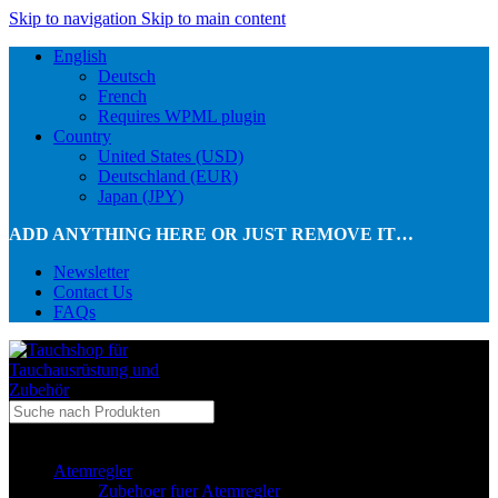
Skip to navigation
Skip to main content
English
Deutsch
French
Requires WPML plugin
Country
United States (USD)
Deutschland (EUR)
Japan (JPY)
ADD ANYTHING HERE OR JUST REMOVE IT…
Newsletter
Contact Us
FAQs
...in Kategorie
Atemregler
Zubehoer fuer Atemregler