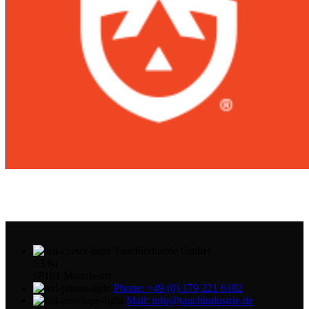
Tauchindustrie GmbH
S3 6a
68161 Mannheim
Phone: +49 (0) 179 221 6182
Mail: info@tauchindustrie.de