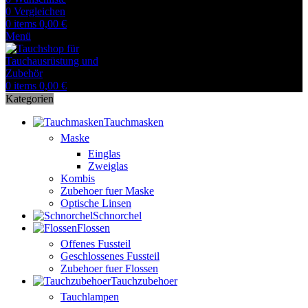
0
Vergleichen
0
items
0,00
€
Menü
0
items
0,00
€
Kategorien
Tauchmasken
Maske
Einglas
Zweiglas
Kombis
Zubehoer fuer Maske
Optische Linsen
Schnorchel
Flossen
Offenes Fussteil
Geschlossenes Fussteil
Zubehoer fuer Flossen
Tauchzubehoer
Tauchlampen