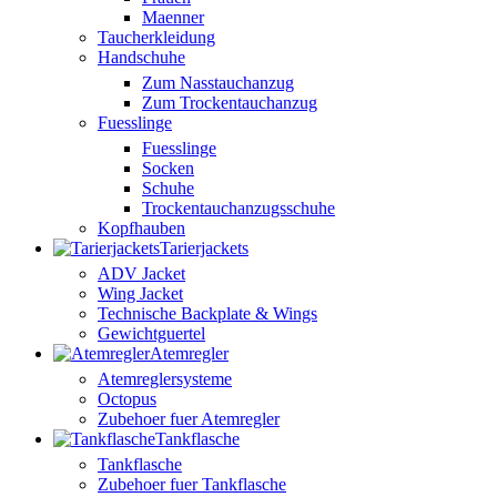
Maenner
Taucherkleidung
Handschuhe
Zum Nasstauchanzug
Zum Trockentauchanzug
Fuesslinge
Fuesslinge
Socken
Schuhe
Trockentauchanzugsschuhe
Kopfhauben
Tarierjackets
ADV Jacket
Wing Jacket
Technische Backplate & Wings
Gewichtguertel
Atemregler
Atemreglersysteme
Octopus
Zubehoer fuer Atemregler
Tankflasche
Tankflasche
Zubehoer fuer Tankflasche