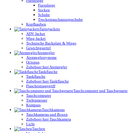
Fuesslinge
Fuesslinge
Socken
Schuhe
Trockentauchanzugsschuhe
Kopfhauben
Tarierjackets
ADV Jacket
Wing Jacket
Technische Backplate & Wings
Gewichtguertel
Atemregler
Atemreglersysteme
Octopus
Zubehoer fuer Atemregler
Tankflasche
Tankflasche
Zubehoer fuer Tankflasche
Flaschentragegriff
Tauchcomputer und Tauchgeraete
Tauchcomputer
Tiefenmesser
Kompass
Tauchkameras
Tauchkameras und Boxen
Zubehoer fuer Tauchkamera
Licht
Taschen