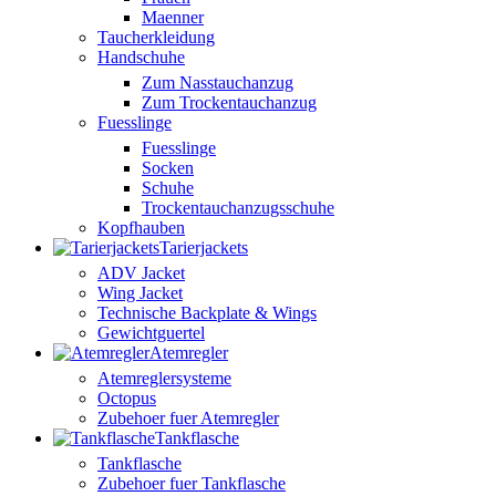
Maenner
Taucherkleidung
Handschuhe
Zum Nasstauchanzug
Zum Trockentauchanzug
Fuesslinge
Fuesslinge
Socken
Schuhe
Trockentauchanzugsschuhe
Kopfhauben
Tarierjackets
ADV Jacket
Wing Jacket
Technische Backplate & Wings
Gewichtguertel
Atemregler
Atemreglersysteme
Octopus
Zubehoer fuer Atemregler
Tankflasche
Tankflasche
Zubehoer fuer Tankflasche