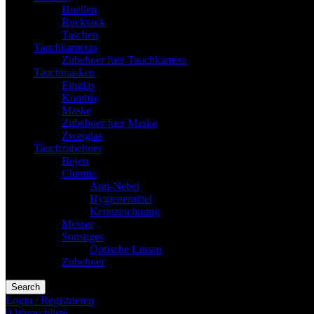
Huellen
Rucksack
Taschen
Tauchkameras
Zubehoer fuer Tauchkamera
Tauchmasken
Einglas
Kombis
Maske
Zubehoer fuer Maske
Zweiglas
Tauchzubehoer
Bojen
Chemie
Anti-Nebel
Hygienemittel
Kennzeichnung
Messer
Sonstiges
Optische Linsen
Zubehoer
Search
Login / Registrieren
0
Wunschliste