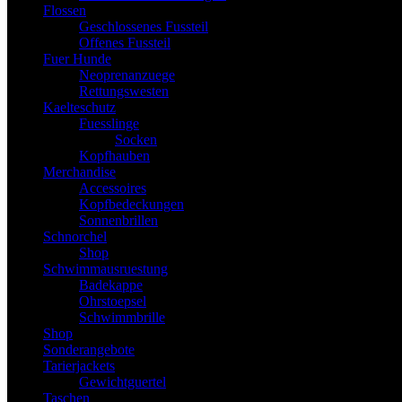
Flossen
Geschlossenes Fussteil
Offenes Fussteil
Fuer Hunde
Neoprenanzuege
Rettungswesten
Kaelteschutz
Fuesslinge
Socken
Kopfhauben
Merchandise
Accessoires
Kopfbedeckungen
Sonnenbrillen
Schnorchel
Shop
Schwimmausruestung
Badekappe
Ohrstoepsel
Schwimmbrille
Shop
Sonderangebote
Tarierjackets
Gewichtguertel
Taschen