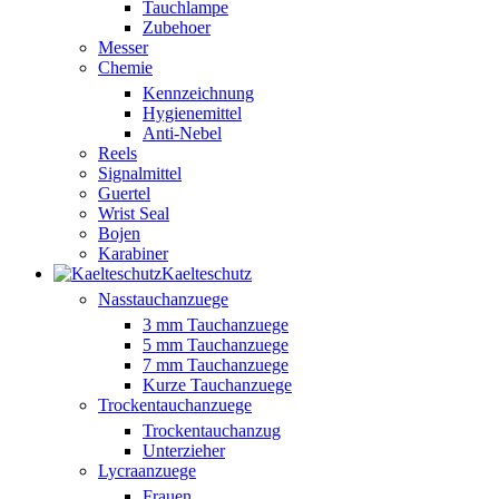
Tauchlampe
Zubehoer
Messer
Chemie
Kennzeichnung
Hygienemittel
Anti-Nebel
Reels
Signalmittel
Guertel
Wrist Seal
Bojen
Karabiner
Kaelteschutz
Nasstauchanzuege
3 mm Tauchanzuege
5 mm Tauchanzuege
7 mm Tauchanzuege
Kurze Tauchanzuege
Trockentauchanzuege
Trockentauchanzug
Unterzieher
Lycraanzuege
Frauen