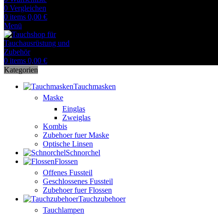
0
Vergleichen
0
items
0,00
€
Menü
0
items
0,00
€
Kategorien
Tauchmasken
Maske
Einglas
Zweiglas
Kombis
Zubehoer fuer Maske
Optische Linsen
Schnorchel
Flossen
Offenes Fussteil
Geschlossenes Fussteil
Zubehoer fuer Flossen
Tauchzubehoer
Tauchlampen