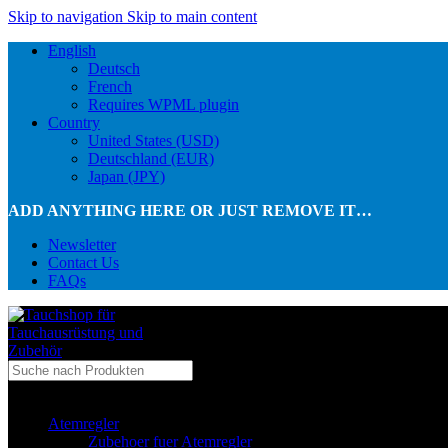
Skip to navigation
Skip to main content
English
Deutsch
French
Requires WPML plugin
Country
United States (USD)
Deutschland (EUR)
Japan (JPY)
ADD ANYTHING HERE OR JUST REMOVE IT…
Newsletter
Contact Us
FAQs
...in Kategorie
Atemregler
Zubehoer fuer Atemregler