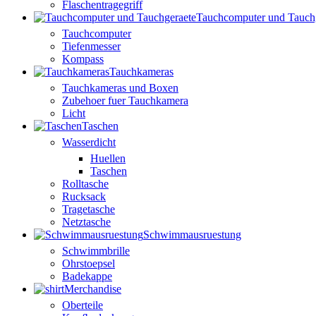
Flaschentragegriff
Tauchcomputer und Tauch
Tauchcomputer
Tiefenmesser
Kompass
Tauchkameras
Tauchkameras und Boxen
Zubehoer fuer Tauchkamera
Licht
Taschen
Wasserdicht
Huellen
Taschen
Rolltasche
Rucksack
Tragetasche
Netztasche
Schwimmausruestung
Schwimmbrille
Ohrstoepsel
Badekappe
Merchandise
Oberteile