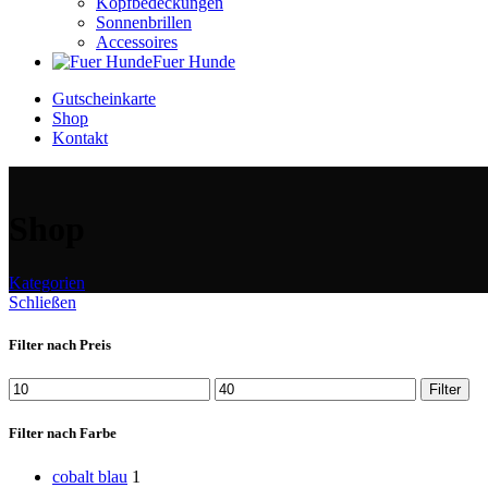
Kopfbedeckungen
Sonnenbrillen
Accessoires
Fuer Hunde
Gutscheinkarte
Shop
Kontakt
Shop
Kategorien
Schließen
Filter nach Preis
Min.
Max.
Filter
Preis
Preis
Filter nach Farbe
cobalt blau
1