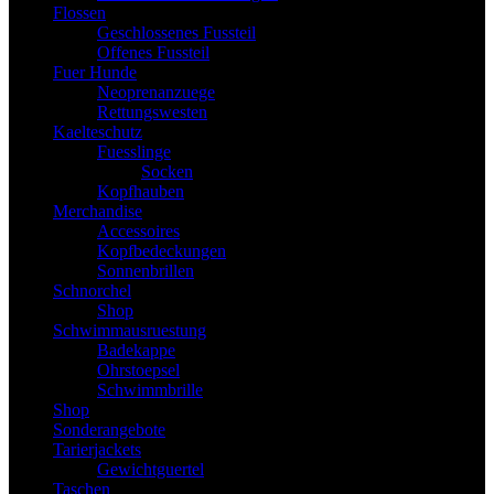
Flossen
Geschlossenes Fussteil
Offenes Fussteil
Fuer Hunde
Neoprenanzuege
Rettungswesten
Kaelteschutz
Fuesslinge
Socken
Kopfhauben
Merchandise
Accessoires
Kopfbedeckungen
Sonnenbrillen
Schnorchel
Shop
Schwimmausruestung
Badekappe
Ohrstoepsel
Schwimmbrille
Shop
Sonderangebote
Tarierjackets
Gewichtguertel
Taschen