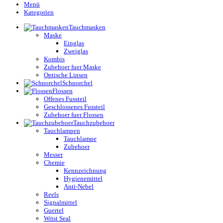
Menü
Kategorien
Tauchmasken
Maske
Einglas
Zweiglas
Kombis
Zubehoer fuer Maske
Optische Linsen
Schnorchel
Flossen
Offenes Fussteil
Geschlossenes Fussteil
Zubehoer fuer Flossen
Tauchzubehoer
Tauchlampen
Tauchlampe
Zubehoer
Messer
Chemie
Kennzeichnung
Hygienemittel
Anti-Nebel
Reels
Signalmittel
Guertel
Wrist Seal