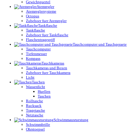
Gewichtguertel
Atemregler
Atemreglersysteme
Octopus
Zubehoer fuer Atemregler
Tankflasche
Tankflasche
Zubehoer fuer Tankflasche
Flaschentragegriff
Tauchcomputer und Tauchgeraete
Tauchcomputer
Tiefenmesser
Kompass
Tauchkameras
Tauchkameras und Boxen
Zubehoer fuer Tauchkamera
Licht
Taschen
Wasserdicht
Huellen
Taschen
Rolltasche
Rucksack
Tragetasche
Netztasche
Schwimmausruestung
Schwimmbrille
Ohrstoepsel