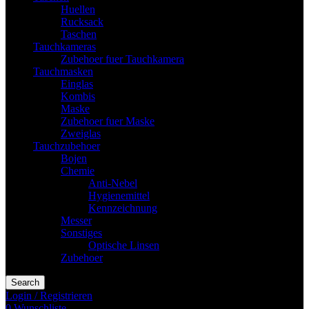
Huellen
Rucksack
Taschen
Tauchkameras
Zubehoer fuer Tauchkamera
Tauchmasken
Einglas
Kombis
Maske
Zubehoer fuer Maske
Zweiglas
Tauchzubehoer
Bojen
Chemie
Anti-Nebel
Hygienemittel
Kennzeichnung
Messer
Sonstiges
Optische Linsen
Zubehoer
Search
Login / Registrieren
0
Wunschliste