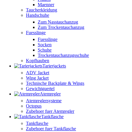
Maenner
Taucherkleidung
Handschuhe
Zum Nasstauchanzug
Zum Trockentauchanzug
Fuesslinge
Fuesslinge
Socken
Schuhe
Trockentauchanzugsschuhe
Kopfhauben
Tarierjackets
ADV Jacket
Wing Jacket
Technische Backplate & Wings
Gewichtguertel
Atemregler
Atemreglersysteme
Octopus
Zubehoer fuer Atemregler
Tankflasche
Tankflasche
Zubehoer fuer Tankflasche