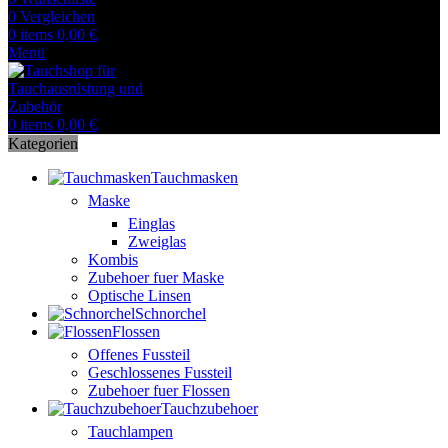
0
Vergleichen
0
items
0,00
€
Menü
0
items
0,00
€
Kategorien
Tauchmasken
Maske
Einglas
Zweiglas
Kombis
Zubehoer fuer Maske
Optische Linsen
Schnorchel
Flossen
Offenes Fussteil
Geschlossenes Fussteil
Zubehoer fuer Flossen
Tauchzubehoer
Tauchlampen