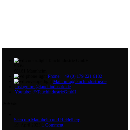
Tauchindustrie GmbH
S3 6a
68161 Mannheim
Phone: +49 (0) 179 221 6182
Mail: info@tauchindustrie.de
Instagram: @tauchindustrie.de
Youtube: @TauchindustrieGmbH
Beiträge
Seen um Mannheim und Heidelberg
19. April 2023
1 Comment