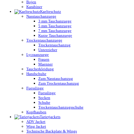
Bojen
Karabiner
Kaelteschutz
Nasstauchanzuege
3 mm Tauchanzuege
5 mm Tauchanzuege
7 mm Tauchanzuege
Kurze Tauchanzuege
Trockentauchanzuege
Trockentauchanzug
Unterzieher
Lycraanzuege
Frauen
Maenner
Taucherkleidung
Handschuhe
Zum Nasstauchanzug
Zum Trockentauchanzug
Fuesslinge
Fuesslinge
Socken
Schuhe
Trockentauchanzugsschuhe
Kopfhauben
Tarierjackets
ADV Jacket
Wing Jacket
Technische Backplate & Wings