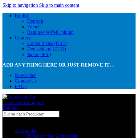
Skip to navigation
Skip to main content
English
Deutsch
French
Requires WPML plugin
Country
United States (USD)
Deutschland (EUR)
Japan (JPY)
ADD ANYTHING HERE OR JUST REMOVE IT…
Newsletter
Contact Us
FAQs
...in Kategorie
Atemregler
Zubehoer fuer Atemregler