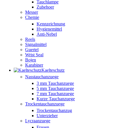
Tauchlampe
Zubehoer
Messer
Chemie
Kennzeichnung
Hygienemittel
Anti-Nebel
Reels
Signalmittel
Guertel
Wrist Seal
Bojen
Karabiner
Kaelteschutz
Nasstauchanzuege
3 mm Tauchanzuege
5 mm Tauchanzuege
7 mm Tauchanzuege
Kurze Tauchanzuege
Trockentauchanzuege
Trockentauchanzug
Unterzieher
Lycraanzuege
Frauen