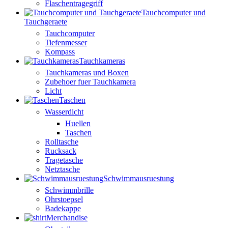
Flaschentragegriff
Tauchcomputer und
Tauchgeraete
Tauchcomputer
Tiefenmesser
Kompass
Tauchkameras
Tauchkameras und Boxen
Zubehoer fuer Tauchkamera
Licht
Taschen
Wasserdicht
Huellen
Taschen
Rolltasche
Rucksack
Tragetasche
Netztasche
Schwimmausruestung
Schwimmbrille
Ohrstoepsel
Badekappe
Merchandise