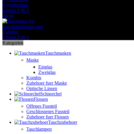
0
Vergleichen
0
items
0,00
€
Menü
0
items
0,00
€
Kategorien
Tauchmasken
Maske
Einglas
Zweiglas
Kombis
Zubehoer fuer Maske
Optische Linsen
Schnorchel
Flossen
Offenes Fussteil
Geschlossenes Fussteil
Zubehoer fuer Flossen
Tauchzubehoer
Tauchlampen