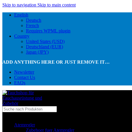
Skip to navigation
Skip to main content
English
Deutsch
French
Requires WPML plugin
Country
United States (USD)
Deutschland (EUR)
Japan (JPY)
ADD ANYTHING HERE OR JUST REMOVE IT…
Newsletter
Contact Us
FAQs
...in Kategorie
Atemregler
Zubehoer fuer Atemregler