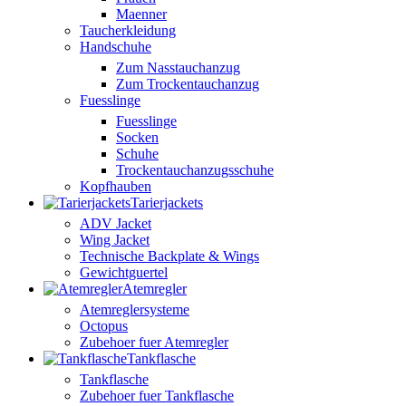
Maenner
Taucherkleidung
Handschuhe
Zum Nasstauchanzug
Zum Trockentauchanzug
Fuesslinge
Fuesslinge
Socken
Schuhe
Trockentauchanzugsschuhe
Kopfhauben
Tarierjackets
ADV Jacket
Wing Jacket
Technische Backplate & Wings
Gewichtguertel
Atemregler
Atemreglersysteme
Octopus
Zubehoer fuer Atemregler
Tankflasche
Tankflasche
Zubehoer fuer Tankflasche