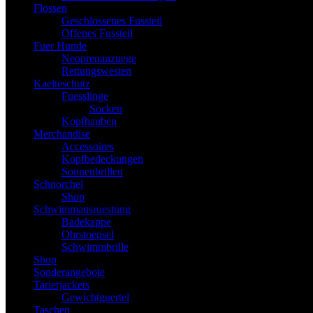
Flossen
Geschlossenes Fussteil
Offenes Fussteil
Fuer Hunde
Neoprenanzuege
Rettungswesten
Kaelteschutz
Fuesslinge
Socken
Kopfhauben
Merchandise
Accessoires
Kopfbedeckungen
Sonnenbrillen
Schnorchel
Shop
Schwimmausruestung
Badekappe
Ohrstoepsel
Schwimmbrille
Shop
Sonderangebote
Tarierjackets
Gewichtguertel
Taschen