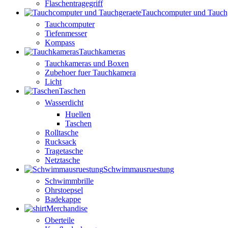
Flaschentragegriff
Tauchcomputer und Tauch
Tauchcomputer
Tiefenmesser
Kompass
Tauchkameras
Tauchkameras und Boxen
Zubehoer fuer Tauchkamera
Licht
Taschen
Wasserdicht
Huellen
Taschen
Rolltasche
Rucksack
Tragetasche
Netztasche
Schwimmausruestung
Schwimmbrille
Ohrstoepsel
Badekappe
Merchandise
Oberteile