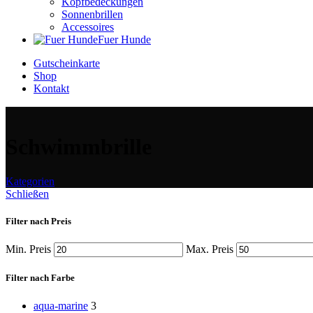
Kopfbedeckungen
Sonnenbrillen
Accessoires
Fuer Hunde
Gutscheinkarte
Shop
Kontakt
Schwimmbrille
Kategorien
Schließen
Filter nach Preis
Min. Preis
Max. Preis
Filter nach Farbe
aqua-marine
3