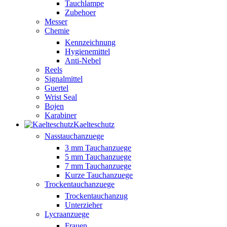
Tauchlampe
Zubehoer
Messer
Chemie
Kennzeichnung
Hygienemittel
Anti-Nebel
Reels
Signalmittel
Guertel
Wrist Seal
Bojen
Karabiner
Kaelteschutz
Nasstauchanzuege
3 mm Tauchanzuege
5 mm Tauchanzuege
7 mm Tauchanzuege
Kurze Tauchanzuege
Trockentauchanzuege
Trockentauchanzug
Unterzieher
Lycraanzuege
Frauen