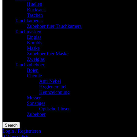
Huellen
Rucksack
Taschen
Tauchkameras
Zubehoer fuer Tauchkamera
Tauchmasken
Einglas
Kombis
Maske
Zubehoer fuer Maske
Zweiglas
Tauchzubehoer
Bojen
Chemie
Anti-Nebel
Hygienemittel
Kennzeichnung
Messer
Sonstiges
Optische Linsen
Zubehoer
Search
Login / Registrieren
0
Wunschliste