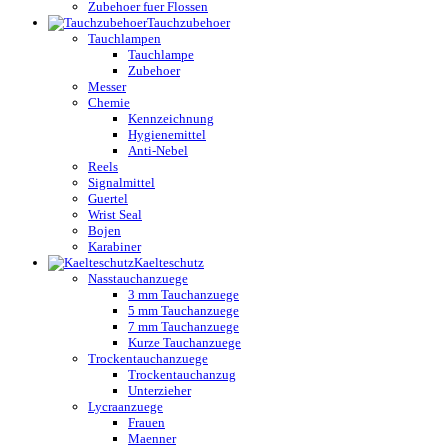
Zubehoer fuer Flossen
Tauchzubehoer
Tauchlampen
Tauchlampe
Zubehoer
Messer
Chemie
Kennzeichnung
Hygienemittel
Anti-Nebel
Reels
Signalmittel
Guertel
Wrist Seal
Bojen
Karabiner
Kaelteschutz
Nasstauchanzuege
3 mm Tauchanzuege
5 mm Tauchanzuege
7 mm Tauchanzuege
Kurze Tauchanzuege
Trockentauchanzuege
Trockentauchanzug
Unterzieher
Lycraanzuege
Frauen
Maenner