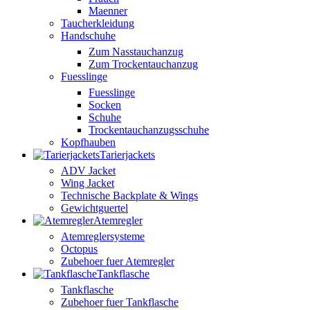
Maenner
Taucherkleidung
Handschuhe
Zum Nasstauchanzug
Zum Trockentauchanzug
Fuesslinge
Fuesslinge
Socken
Schuhe
Trockentauchanzugsschuhe
Kopfhauben
Tarierjackets
ADV Jacket
Wing Jacket
Technische Backplate & Wings
Gewichtguertel
Atemregler
Atemreglersysteme
Octopus
Zubehoer fuer Atemregler
Tankflasche
Tankflasche
Zubehoer fuer Tankflasche