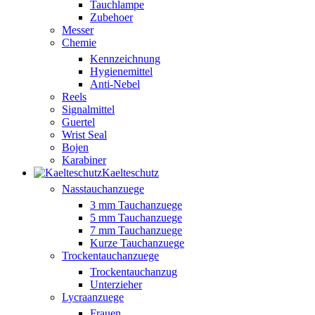
Tauchlampe
Zubehoer
Messer
Chemie
Kennzeichnung
Hygienemittel
Anti-Nebel
Reels
Signalmittel
Guertel
Wrist Seal
Bojen
Karabiner
Kaelteschutz
Nasstauchanzuege
3 mm Tauchanzuege
5 mm Tauchanzuege
7 mm Tauchanzuege
Kurze Tauchanzuege
Trockentauchanzuege
Trockentauchanzug
Unterzieher
Lycraanzuege
Frauen