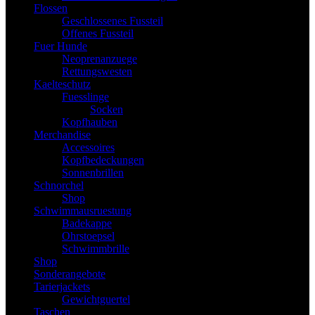
Flossen
Geschlossenes Fussteil
Offenes Fussteil
Fuer Hunde
Neoprenanzuege
Rettungswesten
Kaelteschutz
Fuesslinge
Socken
Kopfhauben
Merchandise
Accessoires
Kopfbedeckungen
Sonnenbrillen
Schnorchel
Shop
Schwimmausruestung
Badekappe
Ohrstoepsel
Schwimmbrille
Shop
Sonderangebote
Tarierjackets
Gewichtguertel
Taschen