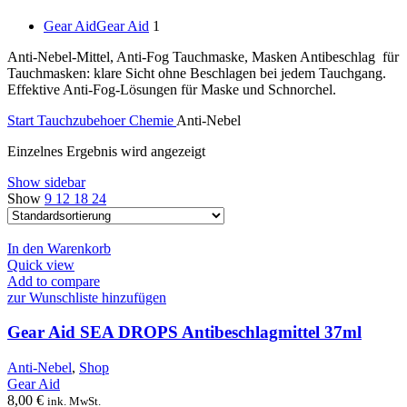
Gear Aid
Gear Aid
1
Anti-Nebel-Mittel, Anti-Fog Tauchmaske, Masken Antibeschlag für
Tauchmasken: klare Sicht ohne Beschlagen bei jedem Tauchgang.
Effektive Anti-Fog-Lösungen für Maske und Schnorchel.
Start
Tauchzubehoer
Chemie
Anti-Nebel
Einzelnes Ergebnis wird angezeigt
Show sidebar
Show
9
12
18
24
In den Warenkorb
Quick view
Add to compare
zur Wunschliste hinzufügen
Gear Aid SEA DROPS Antibeschlagmittel 37ml
Anti-Nebel
,
Shop
Gear Aid
8,00
€
ink. MwSt.