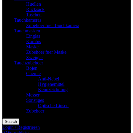
Huellen
Rucksack
Taschen
Tauchkameras
Zubehoer fuer Tauchkamera
Tauchmasken
Einglas
Kombis
Maske
Zubehoer fuer Maske
Zweiglas
Tauchzubehoer
Bojen
Chemie
Anti-Nebel
Hygienemittel
Kennzeichnung
Messer
Sonstiges
Optische Linsen
Zubehoer
Search
Login / Registrieren
0
Wunschliste