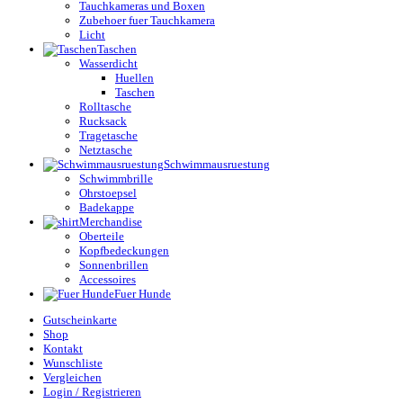
Tauchkameras und Boxen
Zubehoer fuer Tauchkamera
Licht
Taschen
Wasserdicht
Huellen
Taschen
Rolltasche
Rucksack
Tragetasche
Netztasche
Schwimmausruestung
Schwimmbrille
Ohrstoepsel
Badekappe
Merchandise
Oberteile
Kopfbedeckungen
Sonnenbrillen
Accessoires
Fuer Hunde
Gutscheinkarte
Shop
Kontakt
Wunschliste
Vergleichen
Login / Registrieren