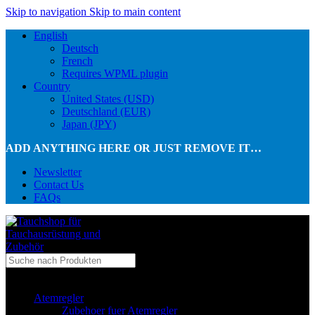
Skip to navigation
Skip to main content
English
Deutsch
French
Requires WPML plugin
Country
United States (USD)
Deutschland (EUR)
Japan (JPY)
ADD ANYTHING HERE OR JUST REMOVE IT…
Newsletter
Contact Us
FAQs
...in Kategorie
Atemregler
Zubehoer fuer Atemregler