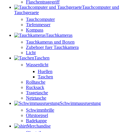
Flaschentragegriff
Tauchcomputer und
Tauchgeraete
Tauchcomputer
Tiefenmesser
Kompass
Tauchkameras
Tauchkameras und Boxen
Zubehoer fuer Tauchkamera
Licht
Taschen
Wasserdicht
Huellen
Taschen
Rolltasche
Rucksack
Tragetasche
Netztasche
Schwimmausruestung
Schwimmbrille
Ohrstoepsel
Badekappe
Merchandise