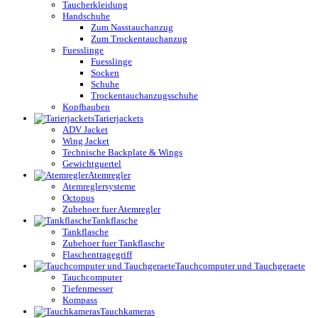
Taucherkleidung
Handschuhe
Zum Nasstauchanzug
Zum Trockentauchanzug
Fuesslinge
Fuesslinge
Socken
Schuhe
Trockentauchanzugsschuhe
Kopfhauben
Tarierjackets
ADV Jacket
Wing Jacket
Technische Backplate & Wings
Gewichtguertel
Atemregler
Atemreglersysteme
Octopus
Zubehoer fuer Atemregler
Tankflasche
Tankflasche
Zubehoer fuer Tankflasche
Flaschentragegriff
Tauchcomputer und Tauchgeraete
Tauchcomputer
Tiefenmesser
Kompass
Tauchkameras