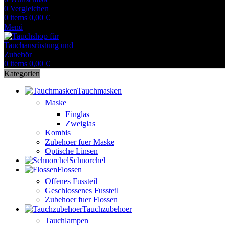
0
Vergleichen
0
items
0,00
€
Menü
0
items
0,00
€
Kategorien
Tauchmasken
Maske
Einglas
Zweiglas
Kombis
Zubehoer fuer Maske
Optische Linsen
Schnorchel
Flossen
Offenes Fussteil
Geschlossenes Fussteil
Zubehoer fuer Flossen
Tauchzubehoer
Tauchlampen