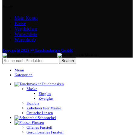
Konto
Mein Konto
Kasse
Vergleichen
Wunschliste
Warenkorb
Copyright 2025 @ Tauchindustrie GmbH
Search
Menü
Kategorien
Tauchmasken
Maske
Einglas
Zweiglas
Kombis
Zubehoer fuer Maske
Optische Linsen
Schnorchel
Flossen
Offenes Fussteil
Geschlossenes Fussteil