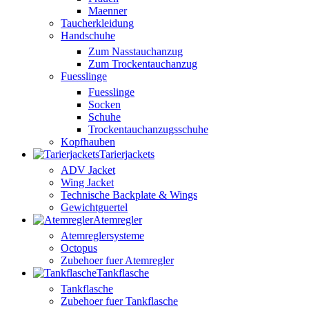
Maenner
Taucherkleidung
Handschuhe
Zum Nasstauchanzug
Zum Trockentauchanzug
Fuesslinge
Fuesslinge
Socken
Schuhe
Trockentauchanzugsschuhe
Kopfhauben
Tarierjackets
ADV Jacket
Wing Jacket
Technische Backplate & Wings
Gewichtguertel
Atemregler
Atemreglersysteme
Octopus
Zubehoer fuer Atemregler
Tankflasche
Tankflasche
Zubehoer fuer Tankflasche