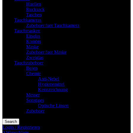
Huellen
Rucksack
Taschen
Tauchkameras
Zubehoer fuer Tauchkamera
Tauchmasken
Einglas
Kombis
Maske
Zubehoer fuer Maske
Zweiglas
Tauchzubehoer
Bojen
Chemie
Anti-Nebel
Hygienemittel
Kennzeichnung
Messer
Sonstiges
Optische Linsen
Zubehoer
Search
Login / Registrieren
0
Wunschliste