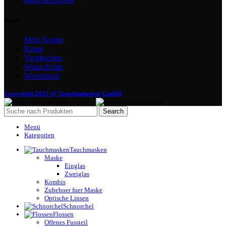
Konto
Mein Konto
Kasse
Vergleichen
Wunschliste
Warenkorb
Copyright 2025 @ Tauchindustrie GmbH
Search
Menü
Kategorien
Tauchmasken
Maske
Einglas
Zweiglas
Kombis
Zubehoer fuer Maske
Optische Linsen
Schnorchel
Flossen
Offenes Fussteil