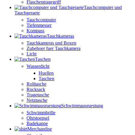
Flaschentragegriff
Tauchcomputer und
Tauchgeraete
Tauchcomputer
Tiefenmesser
Kompass
Tauchkameras
Tauchkameras und Boxen
Zubehoer fuer Tauchkamera
Licht
Taschen
Wasserdicht
Huellen
Taschen
Rolltasche
Rucksack
Tragetasche
Netztasche
Schwimmausruestung
Schwimmbrille
Ohrstoepsel
Badekappe
Merchandise