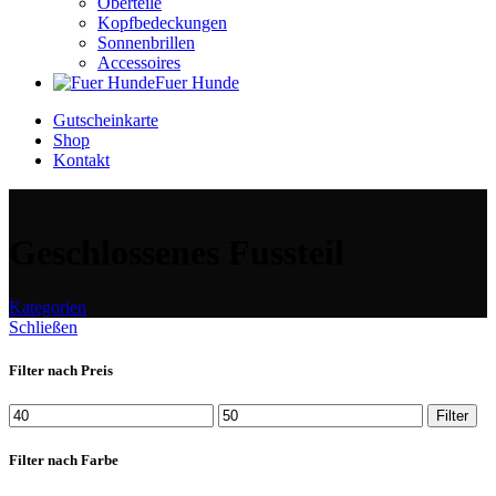
Oberteile
Kopfbedeckungen
Sonnenbrillen
Accessoires
Fuer Hunde
Gutscheinkarte
Shop
Kontakt
Geschlossenes Fussteil
Kategorien
Schließen
Filter nach Preis
Min.
Max.
Filter
Preis
Preis
Filter nach Farbe