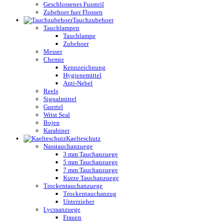
Geschlossenes Fussteil
Zubehoer fuer Flossen
Tauchzubehoer
Tauchlampen
Tauchlampe
Zubehoer
Messer
Chemie
Kennzeichnung
Hygienemittel
Anti-Nebel
Reels
Signalmittel
Guertel
Wrist Seal
Bojen
Karabiner
Kaelteschutz
Nasstauchanzuege
3 mm Tauchanzuege
5 mm Tauchanzuege
7 mm Tauchanzuege
Kurze Tauchanzuege
Trockentauchanzuege
Trockentauchanzug
Unterzieher
Lycraanzuege
Frauen