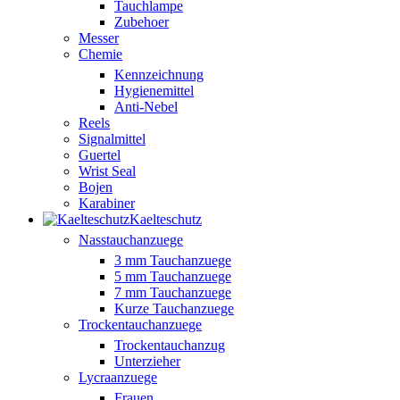
Tauchlampe
Zubehoer
Messer
Chemie
Kennzeichnung
Hygienemittel
Anti-Nebel
Reels
Signalmittel
Guertel
Wrist Seal
Bojen
Karabiner
Kaelteschutz
Nasstauchanzuege
3 mm Tauchanzuege
5 mm Tauchanzuege
7 mm Tauchanzuege
Kurze Tauchanzuege
Trockentauchanzuege
Trockentauchanzug
Unterzieher
Lycraanzuege
Frauen