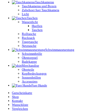
Tauchkameras
Tauchkameras und Boxen
Zubehoer fuer Tauchkamera
Licht
Taschen
Wasserdicht
Huellen
Taschen
Rolltasche
Rucksack
Tragetasche
Netztasche
Schwimmausruestung
Schwimmbrille
Ohrstoepsel
Badekappe
Merchandise
Oberteile
Kopfbedeckungen
Sonnenbrillen
Accessoires
Fuer Hunde
Gutscheinkarte
Shop
Kontakt
Wunschliste
Vergleichen