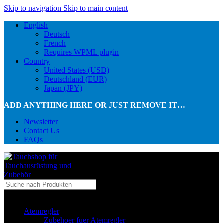
Skip to navigation
Skip to main content
English
Deutsch
French
Requires WPML plugin
Country
United States (USD)
Deutschland (EUR)
Japan (JPY)
ADD ANYTHING HERE OR JUST REMOVE IT…
Newsletter
Contact Us
FAQs
...in Kategorie
Atemregler
Zubehoer fuer Atemregler