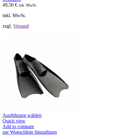
auf
49,50
€
ink. MwSt.
der
Produktseite
inkl. MwSt.
gewählt
werden
zzgl.
Versand
Dieses
Ausführung wählen
Produkt
Quick view
weist
Add to compare
mehrere
zur Wunschliste hinzufügen
Varianten