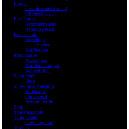
Flossen
Geschlossenes Fussteil
Offenes Fussteil
Fuer Hunde
Neoprenanzuege
Rettungswesten
Kaelteschutz
Fuesslinge
Socken
Kopfhauben
Merchandise
Accessoires
Kopfbedeckungen
Sonnenbrillen
Schnorchel
Shop
Schwimmausruestung
Badekappe
Ohrstoepsel
Schwimmbrille
Shop
Sonderangebote
Tarierjackets
Gewichtguertel
Taschen