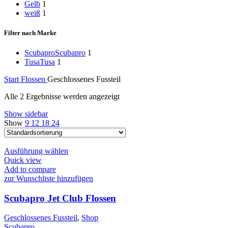
Gelb
1
weiß
1
Filter nach Marke
Scubapro
Scubapro
1
Tusa
Tusa
1
Start
Flossen
Geschlossenes Fussteil
Alle 2 Ergebnisse werden angezeigt
Show sidebar
Show
9
12
18
24
Dieses
Ausführung wählen
Produkt
Quick view
weist
Add to compare
mehrere
zur Wunschliste hinzufügen
Varianten
auf.
Scubapro Jet Club Flossen
Die
Optionen
Geschlossenes Fussteil
,
Shop
können
Scubapro