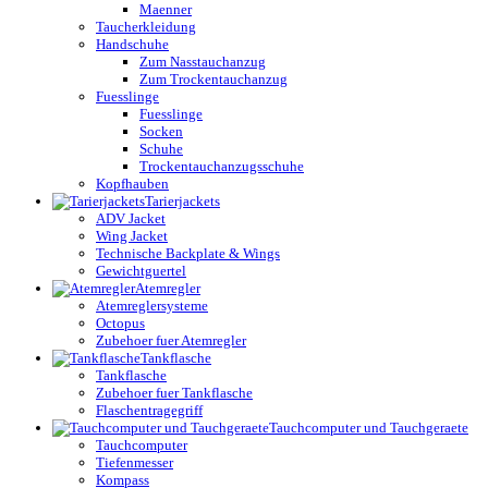
Maenner
Taucherkleidung
Handschuhe
Zum Nasstauchanzug
Zum Trockentauchanzug
Fuesslinge
Fuesslinge
Socken
Schuhe
Trockentauchanzugsschuhe
Kopfhauben
Tarierjackets
ADV Jacket
Wing Jacket
Technische Backplate & Wings
Gewichtguertel
Atemregler
Atemreglersysteme
Octopus
Zubehoer fuer Atemregler
Tankflasche
Tankflasche
Zubehoer fuer Tankflasche
Flaschentragegriff
Tauchcomputer und Tauchgeraete
Tauchcomputer
Tiefenmesser
Kompass