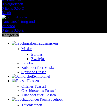
0
Vergleichen
0
items
0,00
€
Menü
0
items
0,00
€
Kategorien
Tauchmasken
Maske
Einglas
Zweiglas
Kombis
Zubehoer fuer Maske
Optische Linsen
Schnorchel
Flossen
Offenes Fussteil
Geschlossenes Fussteil
Zubehoer fuer Flossen
Tauchzubehoer
Tauchlampen