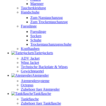
Maenner
Taucherkleidung
Handschuhe
Zum Nasstauchanzug
Zum Trockentauchanzug
Fuesslinge
Fuesslinge
Socken
Schuhe
Trockentauchanzugsschuhe
Kopfhauben
Tarierjackets
ADV Jacket
Wing Jacket
Technische Backplate & Wings
Gewichtguertel
Atemregler
Atemreglersysteme
Octopus
Zubehoer fuer Atemregler
Tankflasche
Tankflasche
Zubehoer fuer Tankflasche