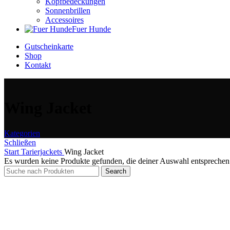
Kopfbedeckungen
Sonnenbrillen
Accessoires
Fuer Hunde
Gutscheinkarte
Shop
Kontakt
Wing Jacket
Kategorien
Schließen
Start
Tarierjackets
Wing Jacket
Es wurden keine Produkte gefunden, die deiner Auswahl entsprechen
Search