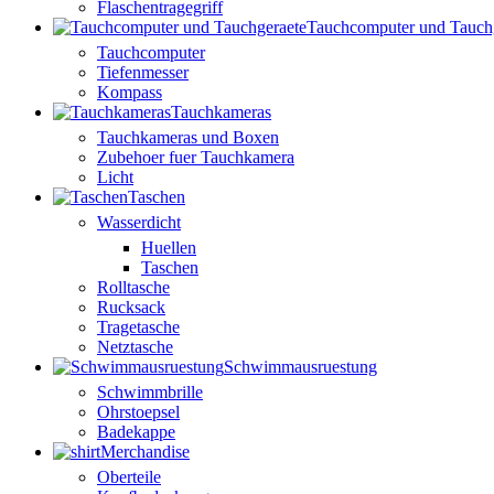
Flaschentragegriff
Tauchcomputer und Tauch
Tauchcomputer
Tiefenmesser
Kompass
Tauchkameras
Tauchkameras und Boxen
Zubehoer fuer Tauchkamera
Licht
Taschen
Wasserdicht
Huellen
Taschen
Rolltasche
Rucksack
Tragetasche
Netztasche
Schwimmausruestung
Schwimmbrille
Ohrstoepsel
Badekappe
Merchandise
Oberteile