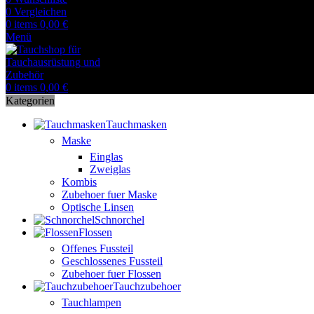
0
Vergleichen
0
items
0,00
€
Menü
0
items
0,00
€
Kategorien
Tauchmasken
Maske
Einglas
Zweiglas
Kombis
Zubehoer fuer Maske
Optische Linsen
Schnorchel
Flossen
Offenes Fussteil
Geschlossenes Fussteil
Zubehoer fuer Flossen
Tauchzubehoer
Tauchlampen