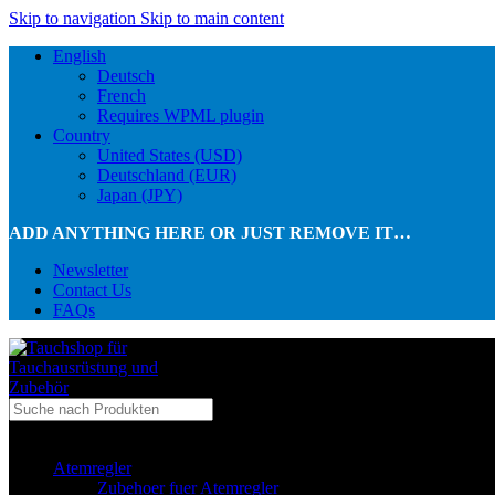
Skip to navigation
Skip to main content
English
Deutsch
French
Requires WPML plugin
Country
United States (USD)
Deutschland (EUR)
Japan (JPY)
ADD ANYTHING HERE OR JUST REMOVE IT…
Newsletter
Contact Us
FAQs
...in Kategorie
Atemregler
Zubehoer fuer Atemregler