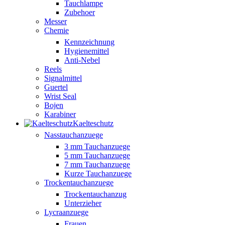
Tauchlampe
Zubehoer
Messer
Chemie
Kennzeichnung
Hygienemittel
Anti-Nebel
Reels
Signalmittel
Guertel
Wrist Seal
Bojen
Karabiner
Kaelteschutz
Nasstauchanzuege
3 mm Tauchanzuege
5 mm Tauchanzuege
7 mm Tauchanzuege
Kurze Tauchanzuege
Trockentauchanzuege
Trockentauchanzug
Unterzieher
Lycraanzuege
Frauen