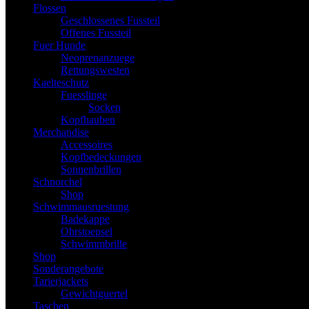
Flossen
Geschlossenes Fussteil
Offenes Fussteil
Fuer Hunde
Neoprenanzuege
Rettungswesten
Kaelteschutz
Fuesslinge
Socken
Kopfhauben
Merchandise
Accessoires
Kopfbedeckungen
Sonnenbrillen
Schnorchel
Shop
Schwimmausruestung
Badekappe
Ohrstoepsel
Schwimmbrille
Shop
Sonderangebote
Tarierjackets
Gewichtguertel
Taschen