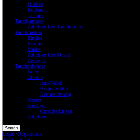
Huellen
Rucksack
Taschen
Tauchkameras
Zubehoer fuer Tauchkamera
Tauchmasken
Einglas
Kombis
Maske
Zubehoer fuer Maske
Zweiglas
Tauchzubehoer
Bojen
Chemie
Anti-Nebel
Hygienemittel
Kennzeichnung
Messer
Sonstiges
Optische Linsen
Zubehoer
Search
Login / Registrieren
0
Wunschliste