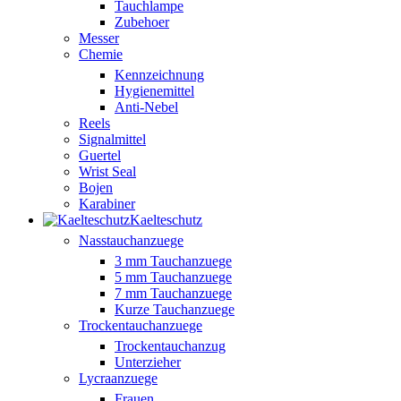
Tauchlampe
Zubehoer
Messer
Chemie
Kennzeichnung
Hygienemittel
Anti-Nebel
Reels
Signalmittel
Guertel
Wrist Seal
Bojen
Karabiner
Kaelteschutz
Nasstauchanzuege
3 mm Tauchanzuege
5 mm Tauchanzuege
7 mm Tauchanzuege
Kurze Tauchanzuege
Trockentauchanzuege
Trockentauchanzug
Unterzieher
Lycraanzuege
Frauen