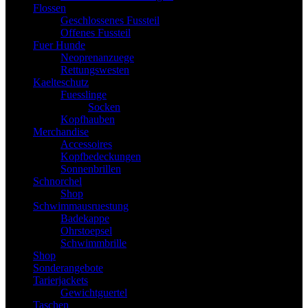
Flossen
Geschlossenes Fussteil
Offenes Fussteil
Fuer Hunde
Neoprenanzuege
Rettungswesten
Kaelteschutz
Fuesslinge
Socken
Kopfhauben
Merchandise
Accessoires
Kopfbedeckungen
Sonnenbrillen
Schnorchel
Shop
Schwimmausruestung
Badekappe
Ohrstoepsel
Schwimmbrille
Shop
Sonderangebote
Tarierjackets
Gewichtguertel
Taschen