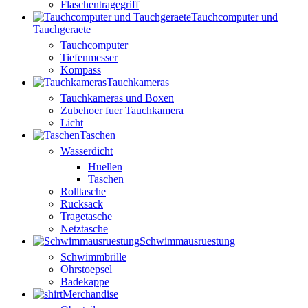
Flaschentragegriff
Tauchcomputer und
Tauchgeraete
Tauchcomputer
Tiefenmesser
Kompass
Tauchkameras
Tauchkameras und Boxen
Zubehoer fuer Tauchkamera
Licht
Taschen
Wasserdicht
Huellen
Taschen
Rolltasche
Rucksack
Tragetasche
Netztasche
Schwimmausruestung
Schwimmbrille
Ohrstoepsel
Badekappe
Merchandise