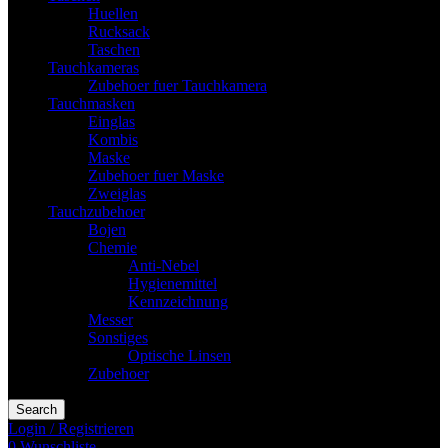
Huellen
Rucksack
Taschen
Tauchkameras
Zubehoer fuer Tauchkamera
Tauchmasken
Einglas
Kombis
Maske
Zubehoer fuer Maske
Zweiglas
Tauchzubehoer
Bojen
Chemie
Anti-Nebel
Hygienemittel
Kennzeichnung
Messer
Sonstiges
Optische Linsen
Zubehoer
Search
Login / Registrieren
0
Wunschliste