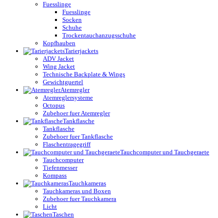
Fuesslinge
Fuesslinge
Socken
Schuhe
Trockentauchanzugsschuhe
Kopfhauben
Tarierjackets
ADV Jacket
Wing Jacket
Technische Backplate & Wings
Gewichtguertel
Atemregler
Atemreglersysteme
Octopus
Zubehoer fuer Atemregler
Tankflasche
Tankflasche
Zubehoer fuer Tankflasche
Flaschentragegriff
Tauchcomputer und Tauchgeraete
Tauchcomputer
Tiefenmesser
Kompass
Tauchkameras
Tauchkameras und Boxen
Zubehoer fuer Tauchkamera
Licht
Taschen