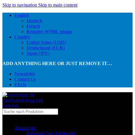
Skip to navigation
Skip to main content
English
Deutsch
French
Requires WPML plugin
Country
United States (USD)
Deutschland (EUR)
Japan (JPY)
ADD ANYTHING HERE OR JUST REMOVE IT…
Newsletter
Contact Us
FAQs
...in Kategorie
Atemregler
Zubehoer fuer Atemregler