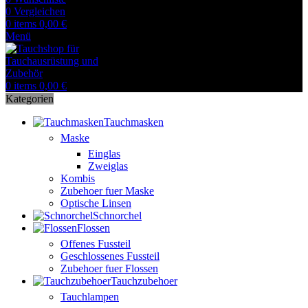
0
Vergleichen
0
items
0,00
€
Menü
0
items
0,00
€
Kategorien
Tauchmasken
Maske
Einglas
Zweiglas
Kombis
Zubehoer fuer Maske
Optische Linsen
Schnorchel
Flossen
Offenes Fussteil
Geschlossenes Fussteil
Zubehoer fuer Flossen
Tauchzubehoer
Tauchlampen