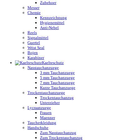
Zubehoer
Messer
Chemie
Kennzeichnung
Hygienemittel
Anti-Nebel
Reels
Signalmittel
Guertel
Wrist Seal
Bojen
Karabiner
Kaelteschutz
Nasstauchanzuege
3 mm Tauchanzuege
5 mm Tauchanzuege
7 mm Tauchanzuege
Kurze Tauchanzuege
Trockentauchanzuege
Trockentauchanzug
Unterzieher
Lycraanzuege
Frauen
Maenner
Taucherkleidung
Handschuhe
Zum Nasstauchanzug
Zum Trockentauchanzug