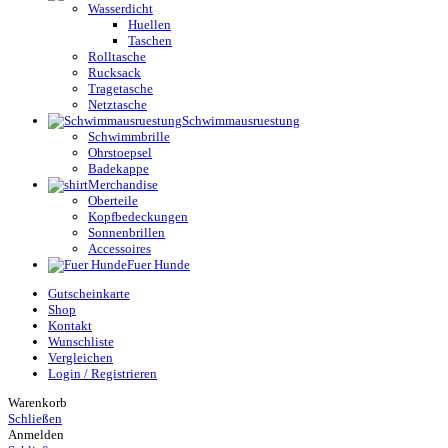
Wasserdicht
Huellen
Taschen
Rolltasche
Rucksack
Tragetasche
Netztasche
Schwimmausruestung
Schwimmbrille
Ohrstoepsel
Badekappe
Merchandise
Oberteile
Kopfbedeckungen
Sonnenbrillen
Accessoires
Fuer Hunde
Gutscheinkarte
Shop
Kontakt
Wunschliste
Vergleichen
Login / Registrieren
Warenkorb
Schließen
Anmelden