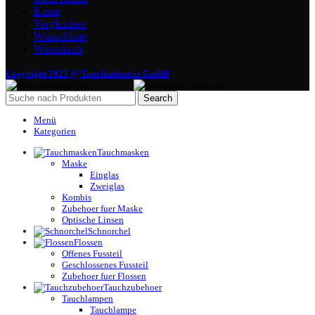
Kasse
Vergleichen
Wunschliste
Warenkorb
Copyright 2025 @ Tauchindustrie GmbH
Search
Menü
Kategorien
Tauchmasken
Maske
Einglas
Zweiglas
Kombis
Zubehoer fuer Maske
Optische Linsen
Schnorchel
Flossen
Offenes Fussteil
Geschlossenes Fussteil
Zubehoer fuer Flossen
Tauchzubehoer
Tauchlampen
Tauchlampe