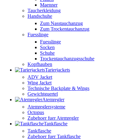
Maenner
Taucherkleidung
Handschuhe
Zum Nasstauchanzug
Zum Trockentauchanzug
Fuesslinge
Fuesslinge
Socken
Schuhe
Trockentauchanzugsschuhe
Kopfhauben
Tarierjackets
ADV Jacket
Wing Jacket
Technische Backplate & Wings
Gewichtguertel
Atemregler
Atemreglersysteme
Octopus
Zubehoer fuer Atemregler
Tankflasche
Tankflasche
Zubehoer fuer Tankflasche