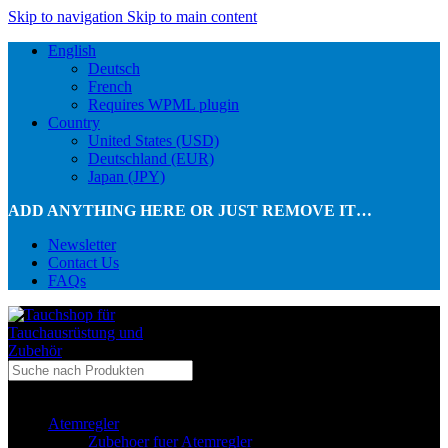
Skip to navigation
Skip to main content
English
Deutsch
French
Requires WPML plugin
Country
United States (USD)
Deutschland (EUR)
Japan (JPY)
ADD ANYTHING HERE OR JUST REMOVE IT…
Newsletter
Contact Us
FAQs
...in Kategorie
Atemregler
Zubehoer fuer Atemregler