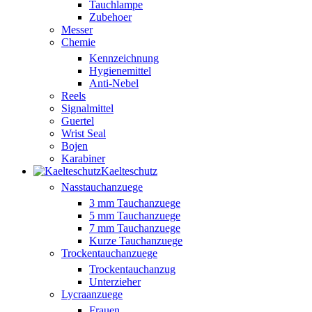
Tauchlampe
Zubehoer
Messer
Chemie
Kennzeichnung
Hygienemittel
Anti-Nebel
Reels
Signalmittel
Guertel
Wrist Seal
Bojen
Karabiner
Kaelteschutz
Nasstauchanzuege
3 mm Tauchanzuege
5 mm Tauchanzuege
7 mm Tauchanzuege
Kurze Tauchanzuege
Trockentauchanzuege
Trockentauchanzug
Unterzieher
Lycraanzuege
Frauen