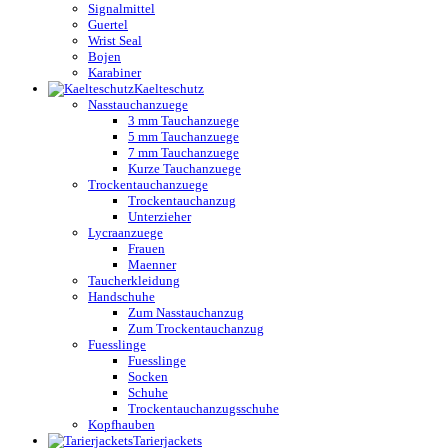
Signalmittel
Guertel
Wrist Seal
Bojen
Karabiner
Kaelteschutz
Nasstauchanzuege
3 mm Tauchanzuege
5 mm Tauchanzuege
7 mm Tauchanzuege
Kurze Tauchanzuege
Trockentauchanzuege
Trockentauchanzug
Unterzieher
Lycraanzuege
Frauen
Maenner
Taucherkleidung
Handschuhe
Zum Nasstauchanzug
Zum Trockentauchanzug
Fuesslinge
Fuesslinge
Socken
Schuhe
Trockentauchanzugsschuhe
Kopfhauben
Tarierjackets