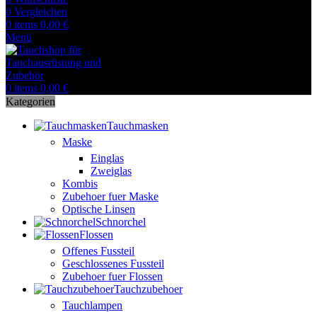
0
Vergleichen
0
items
0,00
€
Menü
0
items
0,00
€
Kategorien
Tauchmasken
Maske
Einglas
Zweiglas
Kombis
Zubehoer fuer Maske
Optische Linsen
Schnorchel
Flossen
Offenes Fussteil
Geschlossenes Fussteil
Zubehoer fuer Flossen
Tauchzubehoer
Tauchlampen