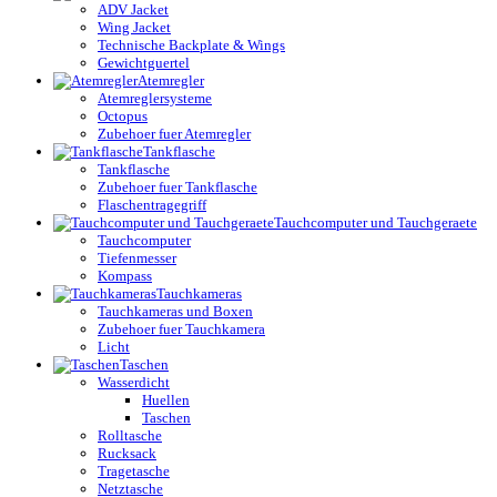
ADV Jacket
Wing Jacket
Technische Backplate & Wings
Gewichtguertel
Atemregler
Atemreglersysteme
Octopus
Zubehoer fuer Atemregler
Tankflasche
Tankflasche
Zubehoer fuer Tankflasche
Flaschentragegriff
Tauchcomputer und Tauchgeraete
Tauchcomputer
Tiefenmesser
Kompass
Tauchkameras
Tauchkameras und Boxen
Zubehoer fuer Tauchkamera
Licht
Taschen
Wasserdicht
Huellen
Taschen
Rolltasche
Rucksack
Tragetasche
Netztasche