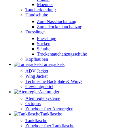
Maenner
Taucherkleidung
Handschuhe
Zum Nasstauchanzug
Zum Trockentauchanzug
Fuesslinge
Fuesslinge
Socken
Schuhe
Trockentauchanzugsschuhe
Kopfhauben
Tarierjackets
ADV Jacket
Wing Jacket
Technische Backplate & Wings
Gewichtguertel
Atemregler
Atemreglersysteme
Octopus
Zubehoer fuer Atemregler
Tankflasche
Tankflasche
Zubehoer fuer Tankflasche