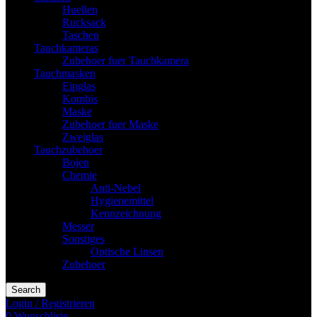
Huellen
Rucksack
Taschen
Tauchkameras
Zubehoer fuer Tauchkamera
Tauchmasken
Einglas
Kombis
Maske
Zubehoer fuer Maske
Zweiglas
Tauchzubehoer
Bojen
Chemie
Anti-Nebel
Hygienemittel
Kennzeichnung
Messer
Sonstiges
Optische Linsen
Zubehoer
Search
Login / Registrieren
0
Wunschliste