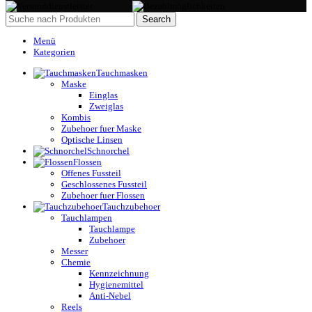
Search
Menü
Kategorien
Tauchmasken
Maske
Einglas
Zweiglas
Kombis
Zubehoer fuer Maske
Optische Linsen
Schnorchel
Flossen
Offenes Fussteil
Geschlossenes Fussteil
Zubehoer fuer Flossen
Tauchzubehoer
Tauchlampen
Tauchlampe
Zubehoer
Messer
Chemie
Kennzeichnung
Hygienemittel
Anti-Nebel
Reels