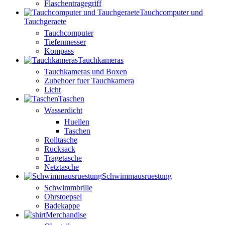
Flaschentragegriff
Tauchcomputer und
Tauchgeraete
Tauchcomputer
Tiefenmesser
Kompass
Tauchkameras
Tauchkameras und Boxen
Zubehoer fuer Tauchkamera
Licht
Taschen
Wasserdicht
Huellen
Taschen
Rolltasche
Rucksack
Tragetasche
Netztasche
Schwimmausruestung
Schwimmbrille
Ohrstoepsel
Badekappe
Merchandise