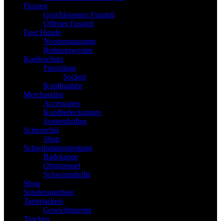
Flossen
Geschlossenes Fussteil
Offenes Fussteil
Fuer Hunde
Neoprenanzuege
Rettungswesten
Kaelteschutz
Fuesslinge
Socken
Kopfhauben
Merchandise
Accessoires
Kopfbedeckungen
Sonnenbrillen
Schnorchel
Shop
Schwimmausruestung
Badekappe
Ohrstoepsel
Schwimmbrille
Shop
Sonderangebote
Tarierjackets
Gewichtguertel
Taschen