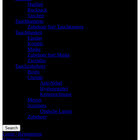
Huellen
Rucksack
Taschen
Tauchkameras
Zubehoer fuer Tauchkamera
Tauchmasken
Einglas
Kombis
Maske
Zubehoer fuer Maske
Zweiglas
Tauchzubehoer
Bojen
Chemie
Anti-Nebel
Hygienemittel
Kennzeichnung
Messer
Sonstiges
Optische Linsen
Zubehoer
Search
Login / Registrieren
0
Wunschliste