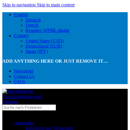
Skip to navigation
Skip to main content
English
Deutsch
French
Requires WPML plugin
Country
United States (USD)
Deutschland (EUR)
Japan (JPY)
ADD ANYTHING HERE OR JUST REMOVE IT…
Newsletter
Contact Us
FAQs
...in Kategorie
Atemregler
Zubehoer fuer Atemregler