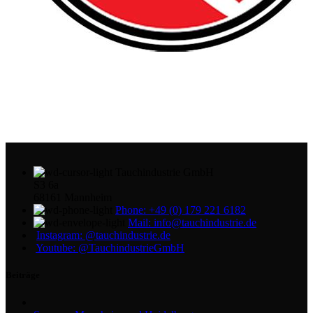
Tauchindustrie GmbH
S3 6a
68161 Mannheim
Phone: +49 (0) 179 221 6182
Mail: info@tauchindustrie.de
Instagram: @tauchindustrie.de
Youtube: @TauchindustrieGmbH
Beiträge