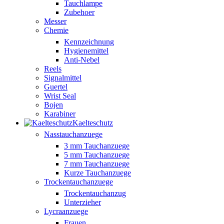
Tauchlampe
Zubehoer
Messer
Chemie
Kennzeichnung
Hygienemittel
Anti-Nebel
Reels
Signalmittel
Guertel
Wrist Seal
Bojen
Karabiner
Kaelteschutz
Nasstauchanzuege
3 mm Tauchanzuege
5 mm Tauchanzuege
7 mm Tauchanzuege
Kurze Tauchanzuege
Trockentauchanzuege
Trockentauchanzug
Unterzieher
Lycraanzuege
Frauen