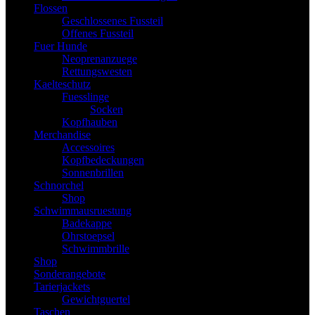
Flossen
Geschlossenes Fussteil
Offenes Fussteil
Fuer Hunde
Neoprenanzuege
Rettungswesten
Kaelteschutz
Fuesslinge
Socken
Kopfhauben
Merchandise
Accessoires
Kopfbedeckungen
Sonnenbrillen
Schnorchel
Shop
Schwimmausruestung
Badekappe
Ohrstoepsel
Schwimmbrille
Shop
Sonderangebote
Tarierjackets
Gewichtguertel
Taschen