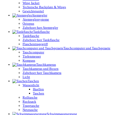
Wing Jacket
Technische Backplate & Wings
Gewichtguertel
Atemregler
Atemreglersysteme
Octopus
Zubehoer fuer Atemregler
Tankflasche
Tankflasche
Zubehoer fuer Tankflasche
Flaschentragegriff
Tauchcomputer und Tauchgeraete
Tauchcomputer
Tiefenmesser
Kompass
Tauchkameras
Tauchkameras und Boxen
Zubehoer fuer Tauchkamera
Licht
Taschen
Wasserdicht
Huellen
Taschen
Rolltasche
Rucksack
Tragetasche
Netztasche
Schwimmausruestung