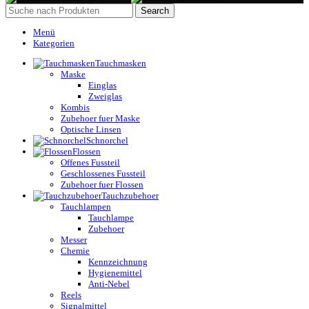
Search
Menü
Kategorien
Tauchmasken
Maske
Einglas
Zweiglas
Kombis
Zubehoer fuer Maske
Optische Linsen
Schnorchel
Flossen
Offenes Fussteil
Geschlossenes Fussteil
Zubehoer fuer Flossen
Tauchzubehoer
Tauchlampen
Tauchlampe
Zubehoer
Messer
Chemie
Kennzeichnung
Hygienemittel
Anti-Nebel
Reels
Signalmittel