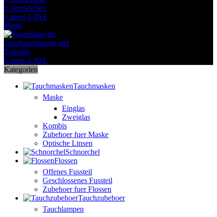
0
Vergleichen
0
items
0,00
€
Menü
0
items
0,00
€
Kategorien
Tauchmasken
Maske
Einglas
Zweiglas
Kombis
Zubehoer fuer Maske
Optische Linsen
Schnorchel
Flossen
Offenes Fussteil
Geschlossenes Fussteil
Zubehoer fuer Flossen
Tauchzubehoer
Tauchlampen