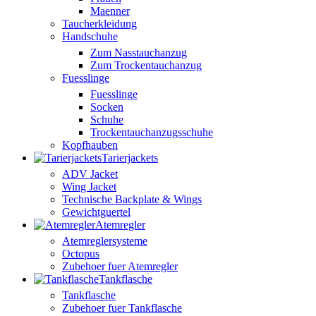
Maenner
Taucherkleidung
Handschuhe
Zum Nasstauchanzug
Zum Trockentauchanzug
Fuesslinge
Fuesslinge
Socken
Schuhe
Trockentauchanzugsschuhe
Kopfhauben
Tarierjackets
ADV Jacket
Wing Jacket
Technische Backplate & Wings
Gewichtguertel
Atemregler
Atemreglersysteme
Octopus
Zubehoer fuer Atemregler
Tankflasche
Tankflasche
Zubehoer fuer Tankflasche