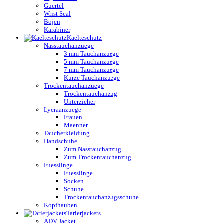
Guertel
Wrist Seal
Bojen
Karabiner
Kaelteschutz
Nasstauchanzuege
3 mm Tauchanzuege
5 mm Tauchanzuege
7 mm Tauchanzuege
Kurze Tauchanzuege
Trockentauchanzuege
Trockentauchanzug
Unterzieher
Lycraanzuege
Frauen
Maenner
Taucherkleidung
Handschuhe
Zum Nasstauchanzug
Zum Trockentauchanzug
Fuesslinge
Fuesslinge
Socken
Schuhe
Trockentauchanzugsschuhe
Kopfhauben
Tarierjackets
ADV Jacket