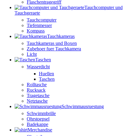
Flaschentragegriff
Tauchcomputer und
Tauchgeraete
Tauchcomputer
Tiefenmesser
Kompass
Tauchkameras
Tauchkameras und Boxen
Zubehoer fuer Tauchkamera
Licht
Taschen
Wasserdicht
Huellen
Taschen
Rolltasche
Rucksack
Tragetasche
Netztasche
Schwimmausruestung
Schwimmbrille
Ohrstoepsel
Badekappe
Merchandise