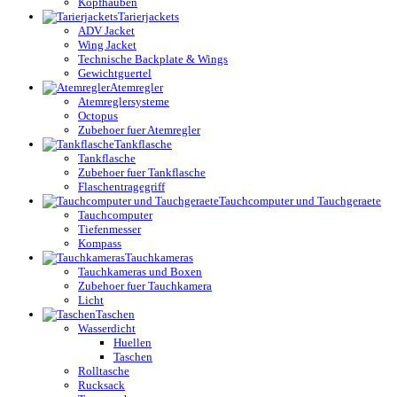
Kopfhauben
Tarierjackets
ADV Jacket
Wing Jacket
Technische Backplate & Wings
Gewichtguertel
Atemregler
Atemreglersysteme
Octopus
Zubehoer fuer Atemregler
Tankflasche
Tankflasche
Zubehoer fuer Tankflasche
Flaschentragegriff
Tauchcomputer und Tauchgeraete
Tauchcomputer
Tiefenmesser
Kompass
Tauchkameras
Tauchkameras und Boxen
Zubehoer fuer Tauchkamera
Licht
Taschen
Wasserdicht
Huellen
Taschen
Rolltasche
Rucksack