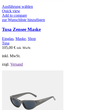
Dieses
Ausführung wählen
Produkt
Quick view
weist
Add to compare
mehrere
zur Wunschliste hinzufügen
Varianten
auf.
Tusa Zensee Maske
Die
Optionen
Einglas
,
Maske
,
Shop
können
Tusa
auf
105,00
€
ink. MwSt.
der
Produktseite
inkl. MwSt.
gewählt
werden
zzgl.
Versand