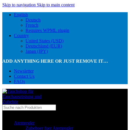
Skip to navigation
Skip to main content
English
Deutsch
French
Requires WPML plugin
Country
United States (USD)
Deutschland (EUR)
Japan (JPY)
ADD ANYTHING HERE OR JUST REMOVE IT…
Newsletter
Contact Us
FAQs
...in Kategorie
Atemregler
Zubehoer fuer Atemregler