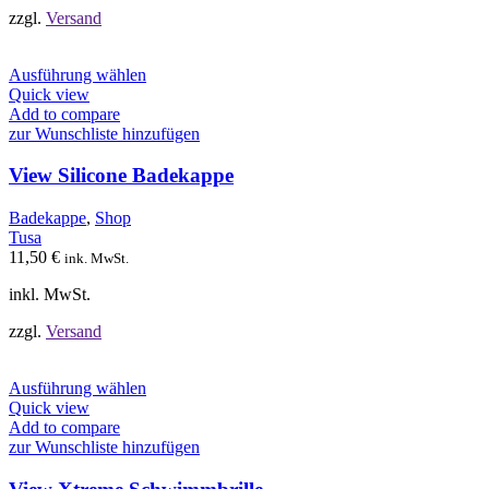
werden
zzgl.
Versand
Dieses
Ausführung wählen
Produkt
Quick view
weist
Add to compare
mehrere
zur Wunschliste hinzufügen
Varianten
auf.
View Silicone Badekappe
Die
Optionen
Badekappe
,
Shop
können
Tusa
auf
11,50
€
ink. MwSt.
der
Produktseite
inkl. MwSt.
gewählt
werden
zzgl.
Versand
Dieses
Ausführung wählen
Produkt
Quick view
weist
Add to compare
mehrere
zur Wunschliste hinzufügen
Varianten
auf.