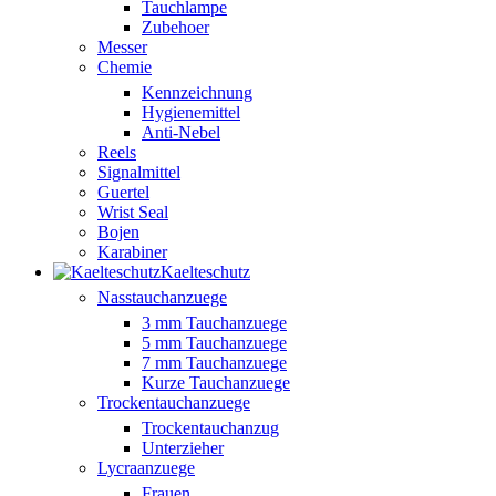
Tauchlampe
Zubehoer
Messer
Chemie
Kennzeichnung
Hygienemittel
Anti-Nebel
Reels
Signalmittel
Guertel
Wrist Seal
Bojen
Karabiner
Kaelteschutz
Nasstauchanzuege
3 mm Tauchanzuege
5 mm Tauchanzuege
7 mm Tauchanzuege
Kurze Tauchanzuege
Trockentauchanzuege
Trockentauchanzug
Unterzieher
Lycraanzuege
Frauen