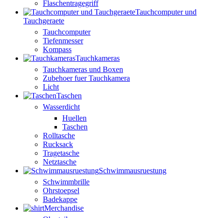
Flaschentragegriff
Tauchcomputer und
Tauchgeraete
Tauchcomputer
Tiefenmesser
Kompass
Tauchkameras
Tauchkameras und Boxen
Zubehoer fuer Tauchkamera
Licht
Taschen
Wasserdicht
Huellen
Taschen
Rolltasche
Rucksack
Tragetasche
Netztasche
Schwimmausruestung
Schwimmbrille
Ohrstoepsel
Badekappe
Merchandise