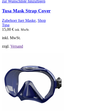
mehrere
zur Wunschliste hinzufügen
Varianten
auf.
Tusa Mask Strap Cover
Die
Optionen
Zubehoer fuer Maske
,
Shop
können
Tusa
auf
15,00
€
ink. MwSt.
der
Produktseite
inkl. MwSt.
gewählt
werden
zzgl.
Versand