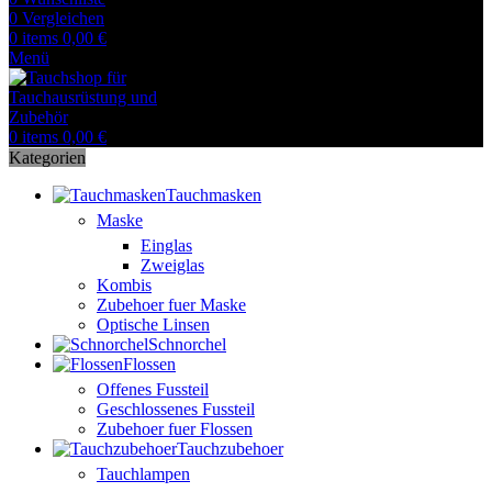
0
Vergleichen
0
items
0,00
€
Menü
0
items
0,00
€
Kategorien
Tauchmasken
Maske
Einglas
Zweiglas
Kombis
Zubehoer fuer Maske
Optische Linsen
Schnorchel
Flossen
Offenes Fussteil
Geschlossenes Fussteil
Zubehoer fuer Flossen
Tauchzubehoer
Tauchlampen