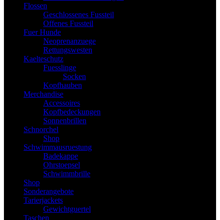
Flossen
Geschlossenes Fussteil
Offenes Fussteil
Fuer Hunde
Neoprenanzuege
Rettungswesten
Kaelteschutz
Fuesslinge
Socken
Kopfhauben
Merchandise
Accessoires
Kopfbedeckungen
Sonnenbrillen
Schnorchel
Shop
Schwimmausruestung
Badekappe
Ohrstoepsel
Schwimmbrille
Shop
Sonderangebote
Tarierjackets
Gewichtguertel
Taschen