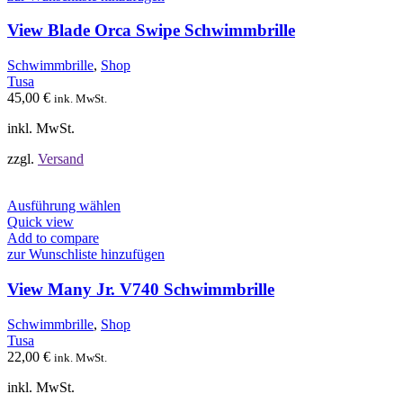
Varianten
auf.
View Blade Orca Swipe Schwimmbrille
Die
Optionen
Schwimmbrille
,
Shop
können
Tusa
auf
45,00
€
ink. MwSt.
der
Produktseite
inkl. MwSt.
gewählt
werden
zzgl.
Versand
Dieses
Ausführung wählen
Produkt
Quick view
weist
Add to compare
mehrere
zur Wunschliste hinzufügen
Varianten
auf.
View Many Jr. V740 Schwimmbrille
Die
Optionen
Schwimmbrille
,
Shop
können
Tusa
auf
22,00
€
ink. MwSt.
der
Produktseite
inkl. MwSt.
gewählt