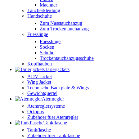
Maenner
Taucherkleidung
Handschuhe
Zum Nasstauchanzug
Zum Trockentauchanzug
Fuesslinge
Fuesslinge
Socken
Schuhe
Trockentauchanzugsschuhe
Kopfhauben
Tarierjackets
ADV Jacket
Wing Jacket
Technische Backplate & Wings
Gewichtguertel
Atemregler
Atemreglersysteme
Octopus
Zubehoer fuer Atemregler
Tankflasche
Tankflasche
Zubehoer fuer Tankflasche