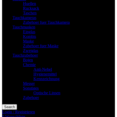
Huellen
Rucksack
Taschen
Tauchkameras
Zubehoer fuer Tauchkamera
Tauchmasken
Einglas
Kombis
Maske
Zubehoer fuer Maske
Zweiglas
Tauchzubehoer
Bojen
Chemie
Anti-Nebel
Hygienemittel
Kennzeichnung
Messer
Sonstiges
Optische Linsen
Zubehoer
Search
Login / Registrieren
0
Wunschliste