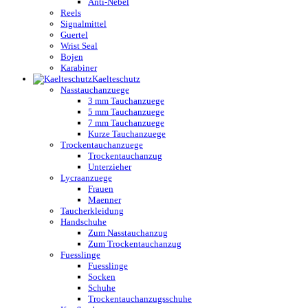
Anti-Nebel
Reels
Signalmittel
Guertel
Wrist Seal
Bojen
Karabiner
Kaelteschutz
Nasstauchanzuege
3 mm Tauchanzuege
5 mm Tauchanzuege
7 mm Tauchanzuege
Kurze Tauchanzuege
Trockentauchanzuege
Trockentauchanzug
Unterzieher
Lycraanzuege
Frauen
Maenner
Taucherkleidung
Handschuhe
Zum Nasstauchanzug
Zum Trockentauchanzug
Fuesslinge
Fuesslinge
Socken
Schuhe
Trockentauchanzugsschuhe