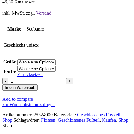
49,50
€
ink. MwSt.
inkl. MwSt.
zzgl.
Versand
Marke
Scubapro
Geschlecht
unisex
Größe
Farbe
Zurücksetzen
Scubapro
Jet
In den Warenkorb
Club
Flossen
Add to compare
Menge
zur Wunschliste hinzufügen
Artikelnummer:
25324000
Kategorien:
Geschlossenes Fussteil
,
Shop
Schlagwörter:
Flossen
,
Geschlossenes Fußteil
,
Kaufen
,
Shop
Share: