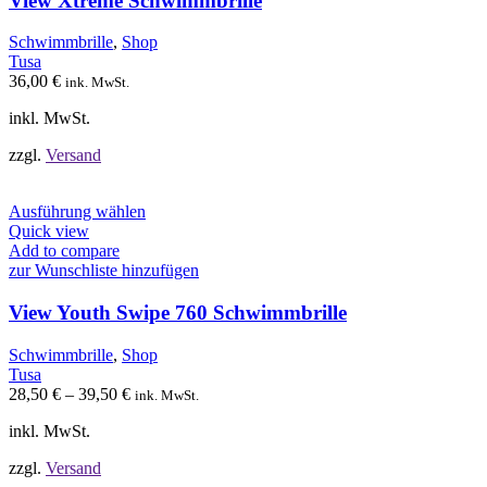
View Xtreme Schwimmbrille
Die
Optionen
Schwimmbrille
,
Shop
können
Tusa
auf
36,00
€
ink. MwSt.
der
Produktseite
inkl. MwSt.
gewählt
werden
zzgl.
Versand
Dieses
Ausführung wählen
Produkt
Quick view
weist
Add to compare
mehrere
zur Wunschliste hinzufügen
Varianten
auf.
View Youth Swipe 760 Schwimmbrille
Die
Optionen
Schwimmbrille
,
Shop
können
Tusa
auf
28,50
€
–
39,50
€
ink. MwSt.
der
Produktseite
inkl. MwSt.
gewählt
werden
zzgl.
Versand