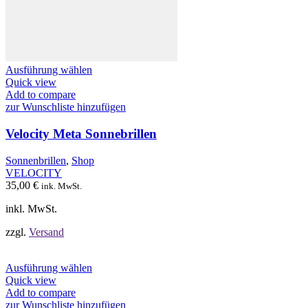
Dieses
Ausführung wählen
Produkt
Quick view
weist
Add to compare
mehrere
zur Wunschliste hinzufügen
Varianten
auf.
Velocity Meta Sonnebrillen
Die
Optionen
Sonnenbrillen
,
Shop
können
VELOCITY
auf
35,00
€
ink. MwSt.
der
Produktseite
inkl. MwSt.
gewählt
werden
zzgl.
Versand
Dieses
Ausführung wählen
Produkt
Quick view
weist
Add to compare
mehrere
zur Wunschliste hinzufügen