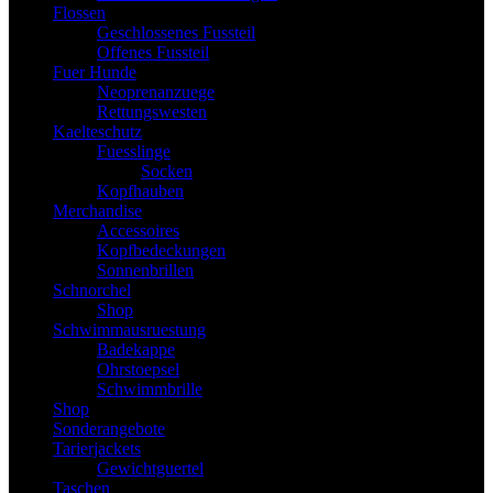
Flossen
Geschlossenes Fussteil
Offenes Fussteil
Fuer Hunde
Neoprenanzuege
Rettungswesten
Kaelteschutz
Fuesslinge
Socken
Kopfhauben
Merchandise
Accessoires
Kopfbedeckungen
Sonnenbrillen
Schnorchel
Shop
Schwimmausruestung
Badekappe
Ohrstoepsel
Schwimmbrille
Shop
Sonderangebote
Tarierjackets
Gewichtguertel
Taschen