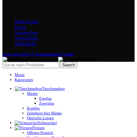
Konto
Mein Konto
Kasse
Vergleichen
Wunschliste
Warenkorb
Copyright 2025 @ Tauchindustrie GmbH
Search
Menü
Kategorien
Tauchmasken
Maske
Einglas
Zweiglas
Kombis
Zubehoer fuer Maske
Optische Linsen
Schnorchel
Flossen
Offenes Fussteil