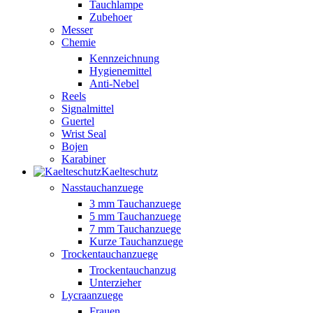
Tauchlampe
Zubehoer
Messer
Chemie
Kennzeichnung
Hygienemittel
Anti-Nebel
Reels
Signalmittel
Guertel
Wrist Seal
Bojen
Karabiner
Kaelteschutz
Nasstauchanzuege
3 mm Tauchanzuege
5 mm Tauchanzuege
7 mm Tauchanzuege
Kurze Tauchanzuege
Trockentauchanzuege
Trockentauchanzug
Unterzieher
Lycraanzuege
Frauen