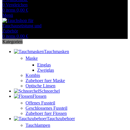
0
Vergleichen
0
items
0,00
€
Menü
0
items
0,00
€
Kategorien
Tauchmasken
Maske
Einglas
Zweiglas
Kombis
Zubehoer fuer Maske
Optische Linsen
Schnorchel
Flossen
Offenes Fussteil
Geschlossenes Fussteil
Zubehoer fuer Flossen
Tauchzubehoer
Tauchlampen