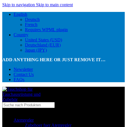
Skip to navigation
Skip to main content
English
Deutsch
French
Requires WPML plugin
Country
United States (USD)
Deutschland (EUR)
Japan (JPY)
ADD ANYTHING HERE OR JUST REMOVE IT…
Newsletter
Contact Us
FAQs
...in Kategorie
Atemregler
Zubehoer fuer Atemregler