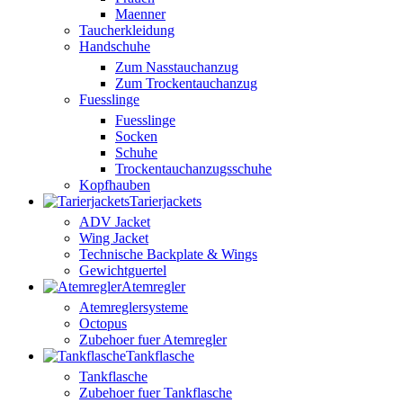
Maenner
Taucherkleidung
Handschuhe
Zum Nasstauchanzug
Zum Trockentauchanzug
Fuesslinge
Fuesslinge
Socken
Schuhe
Trockentauchanzugsschuhe
Kopfhauben
Tarierjackets
ADV Jacket
Wing Jacket
Technische Backplate & Wings
Gewichtguertel
Atemregler
Atemreglersysteme
Octopus
Zubehoer fuer Atemregler
Tankflasche
Tankflasche
Zubehoer fuer Tankflasche