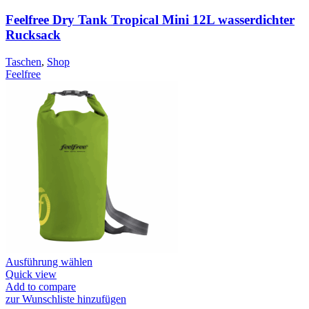
Feelfree Dry Tank Tropical Mini 12L wasserdichter
Rucksack
Taschen
,
Shop
Feelfree
Dieses
Ausführung wählen
Produkt
Quick view
weist
Add to compare
mehrere
zur Wunschliste hinzufügen