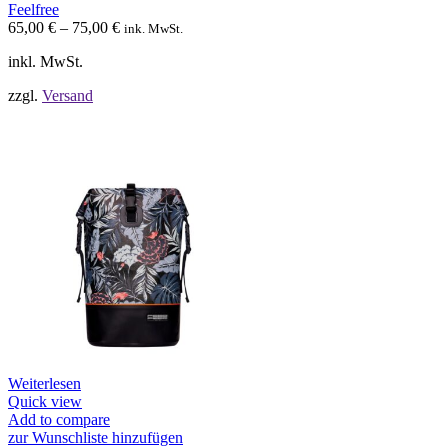
können
Feelfree
auf
65,00
€
–
75,00
€
ink. MwSt.
der
Produktseite
inkl. MwSt.
gewählt
werden
zzgl.
Versand
Weiterlesen
Quick view
Add to compare
zur Wunschliste hinzufügen