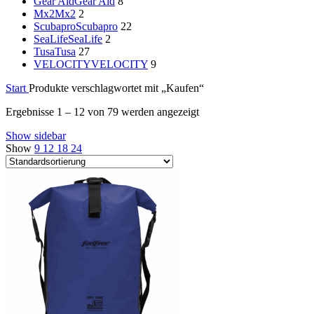
Gear Aid
Gear Aid
8
Mx2
Mx2
2
Scubapro
Scubapro
22
SeaLife
SeaLife
2
Tusa
Tusa
27
VELOCITY
VELOCITY
9
Start
Produkte verschlagwortet mit „Kaufen“
Ergebnisse 1 – 12 von 79 werden angezeigt
Show sidebar
Show
9
12
18
24