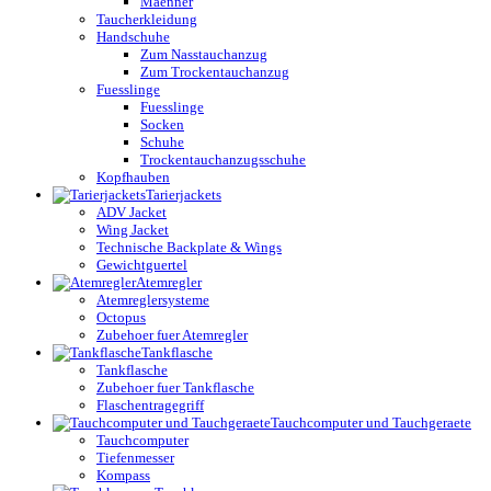
Maenner
Taucherkleidung
Handschuhe
Zum Nasstauchanzug
Zum Trockentauchanzug
Fuesslinge
Fuesslinge
Socken
Schuhe
Trockentauchanzugsschuhe
Kopfhauben
Tarierjackets
ADV Jacket
Wing Jacket
Technische Backplate & Wings
Gewichtguertel
Atemregler
Atemreglersysteme
Octopus
Zubehoer fuer Atemregler
Tankflasche
Tankflasche
Zubehoer fuer Tankflasche
Flaschentragegriff
Tauchcomputer und Tauchgeraete
Tauchcomputer
Tiefenmesser
Kompass