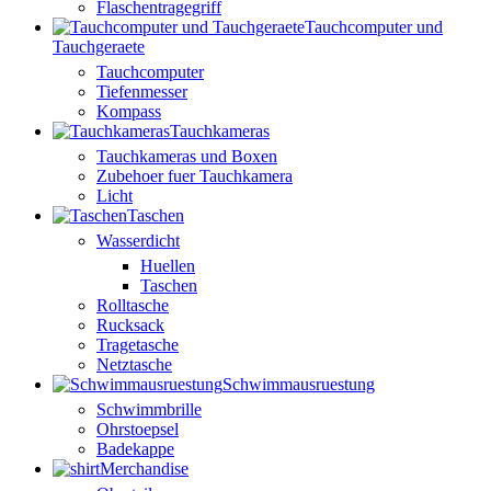
Flaschentragegriff
Tauchcomputer und
Tauchgeraete
Tauchcomputer
Tiefenmesser
Kompass
Tauchkameras
Tauchkameras und Boxen
Zubehoer fuer Tauchkamera
Licht
Taschen
Wasserdicht
Huellen
Taschen
Rolltasche
Rucksack
Tragetasche
Netztasche
Schwimmausruestung
Schwimmbrille
Ohrstoepsel
Badekappe
Merchandise