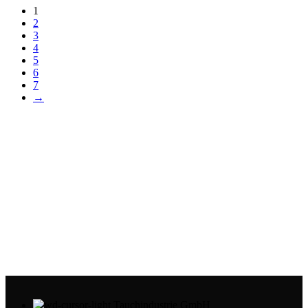
1
2
3
4
5
6
7
→
Tauchindustrie GmbH