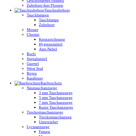
Geschlossenes Fussteil
Zubehoer fuer Flossen
Tauchzubehoer
Tauchlampen
Tauchlampe
Zubehoer
Messer
Chemie
Kennzeichnung
Hygienemittel
Anti-Nebel
Reels
Signalmittel
Guertel
Wrist Seal
Bojen
Karabiner
Kaelteschutz
Nasstauchanzuege
3 mm Tauchanzuege
5 mm Tauchanzuege
7 mm Tauchanzuege
Kurze Tauchanzuege
Trockentauchanzuege
Trockentauchanzug
Unterzieher
Lycraanzuege
Frauen