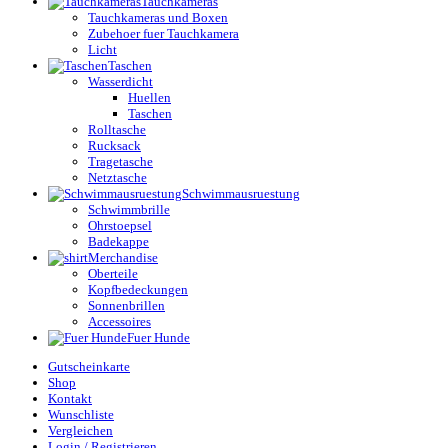
Tauchkameras
Tauchkameras und Boxen
Zubehoer fuer Tauchkamera
Licht
Taschen
Wasserdicht
Huellen
Taschen
Rolltasche
Rucksack
Tragetasche
Netztasche
Schwimmausruestung
Schwimmbrille
Ohrstoepsel
Badekappe
Merchandise
Oberteile
Kopfbedeckungen
Sonnenbrillen
Accessoires
Fuer Hunde
Gutscheinkarte
Shop
Kontakt
Wunschliste
Vergleichen
Login / Registrieren