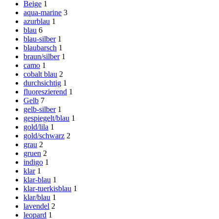
Beige
1
aqua-marine
3
azurblau
1
blau
6
blau-silber
1
blaubarsch
1
braun/silber
1
camo
1
cobalt blau
2
durchsichtig
1
fluoreszierend
1
Gelb
7
gelb-silber
1
gespiegelt/blau
1
gold/lila
1
gold/schwarz
2
grau
2
gruen
2
indigo
1
klar
1
klar-blau
1
klar-tuerkisblau
1
klar/blau
1
lavendel
2
leopard
1