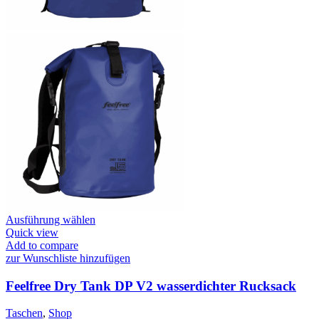
Dieses
Ausführung wählen
Produkt
Quick view
weist
Add to compare
mehrere
zur Wunschliste hinzufügen
Varianten
auf.
Feelfree Dry Tank DP V2 wasserdichter Rucksack
Die
Optionen
Taschen
,
Shop