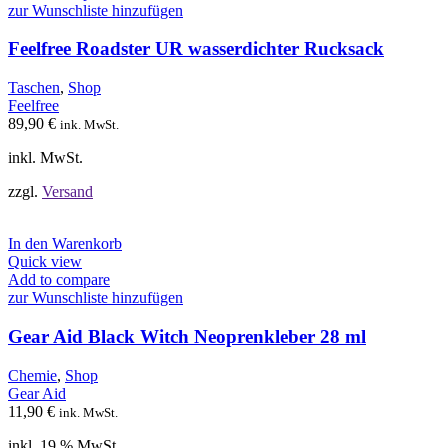
mehrere
zur Wunschliste hinzufügen
Varianten
auf.
Feelfree Roadster UR wasserdichter Rucksack
Die
Optionen
Taschen
,
Shop
können
Feelfree
auf
89,90
€
ink. MwSt.
der
Produktseite
inkl. MwSt.
gewählt
werden
zzgl.
Versand
In den Warenkorb
Quick view
Add to compare
zur Wunschliste hinzufügen
Gear Aid Black Witch Neoprenkleber 28 ml
Chemie
,
Shop
Gear Aid
11,90
€
ink. MwSt.
inkl. 19 % MwSt.