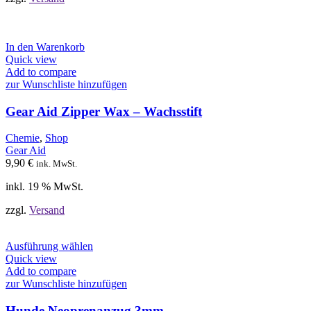
In den Warenkorb
Quick view
Add to compare
zur Wunschliste hinzufügen
Gear Aid Zipper Wax – Wachsstift
Chemie
,
Shop
Gear Aid
9,90
€
ink. MwSt.
inkl. 19 % MwSt.
zzgl.
Versand
Dieses
Ausführung wählen
Produkt
Quick view
weist
Add to compare
mehrere
zur Wunschliste hinzufügen
Varianten
auf.
Hunde Neoprenanzug 3mm