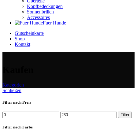
Oberteile
Kopfbedeckungen
Sonnenbrillen
Accessoires
Fuer Hunde
Gutscheinkarte
Shop
Kontakt
Kaufen
Kategorien
Schließen
Filter nach Preis
Min.
Max.
Filter
Preis
Preis
Filter nach Farbe