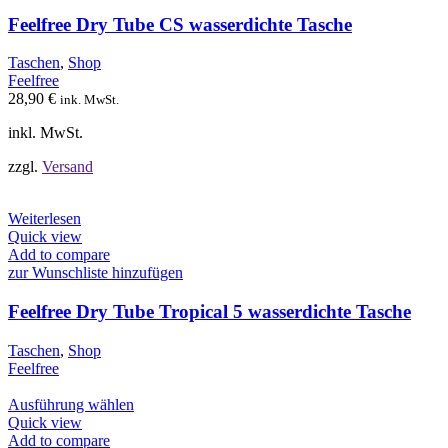
Varianten
auf.
Feelfree Dry Tube CS wasserdichte Tasche
Die
Optionen
Taschen
,
Shop
können
Feelfree
auf
28,90
€
ink. MwSt.
der
Produktseite
inkl. MwSt.
gewählt
werden
zzgl.
Versand
Weiterlesen
Quick view
Add to compare
zur Wunschliste hinzufügen
Feelfree Dry Tube Tropical 5 wasserdichte Tasche
Taschen
,
Shop
Feelfree
Dieses
Ausführung wählen
Produkt
Quick view
weist
Add to compare