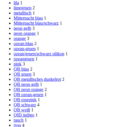
lila
1
limegruen
2
metallisch
1
Mitternacht blau
1
Mitternacht blau/schwarz
1
neon gelb
3
neon orange
1
orange
3
ozean-blau
2
ozean-gruen
1
ozean/gruen/schwarz silikon
1
ozeangruen
1
pink
3
QB blau
2
QB gruen
3
QB metallisches dunkelrot
2
QB neon gelb
1
QB neon orange
2
QB ozean-gruen
1
QB rosepink
1
QB schwarz
4
QB weiß
1
QID indigo
1
rauch
1
rosa
4