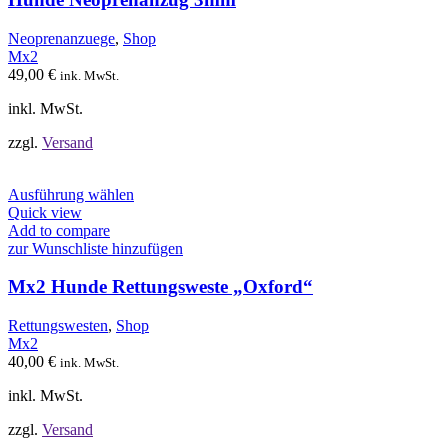
Die
Optionen
Neoprenanzuege
,
Shop
können
Mx2
auf
49,00
€
ink. MwSt.
der
Produktseite
inkl. MwSt.
gewählt
werden
zzgl.
Versand
Dieses
Ausführung wählen
Produkt
Quick view
weist
Add to compare
mehrere
zur Wunschliste hinzufügen
Varianten
auf.
Mx2 Hunde Rettungsweste „Oxford“
Die
Optionen
Rettungswesten
,
Shop
können
Mx2
auf
40,00
€
ink. MwSt.
der
Produktseite
inkl. MwSt.
gewählt
werden
zzgl.
Versand