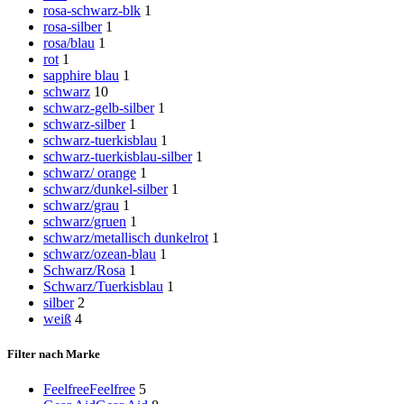
rosa-schwarz-blk
1
rosa-silber
1
rosa/blau
1
rot
1
sapphire blau
1
schwarz
10
schwarz-gelb-silber
1
schwarz-silber
1
schwarz-tuerkisblau
1
schwarz-tuerkisblau-silber
1
schwarz/ orange
1
schwarz/dunkel-silber
1
schwarz/grau
1
schwarz/gruen
1
schwarz/metallisch dunkelrot
1
schwarz/ozean-blau
1
Schwarz/Rosa
1
Schwarz/Tuerkisblau
1
silber
2
weiß
4
Filter nach Marke
Feelfree
Feelfree
5