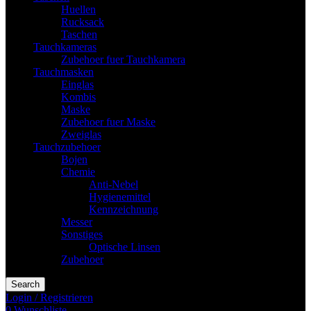
Huellen
Rucksack
Taschen
Tauchkameras
Zubehoer fuer Tauchkamera
Tauchmasken
Einglas
Kombis
Maske
Zubehoer fuer Maske
Zweiglas
Tauchzubehoer
Bojen
Chemie
Anti-Nebel
Hygienemittel
Kennzeichnung
Messer
Sonstiges
Optische Linsen
Zubehoer
Search
Login / Registrieren
0
Wunschliste