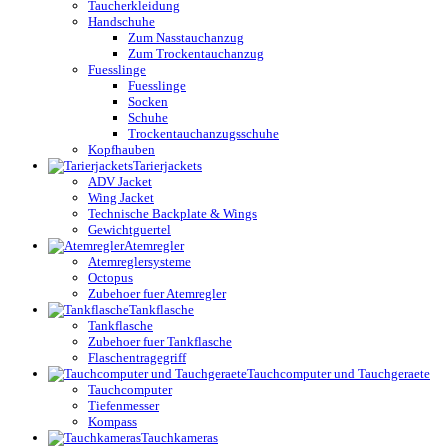
Taucherkleidung
Handschuhe
Zum Nasstauchanzug
Zum Trockentauchanzug
Fuesslinge
Fuesslinge
Socken
Schuhe
Trockentauchanzugsschuhe
Kopfhauben
Tarierjackets
ADV Jacket
Wing Jacket
Technische Backplate & Wings
Gewichtguertel
Atemregler
Atemreglersysteme
Octopus
Zubehoer fuer Atemregler
Tankflasche
Tankflasche
Zubehoer fuer Tankflasche
Flaschentragegriff
Tauchcomputer und Tauchgeraete
Tauchcomputer
Tiefenmesser
Kompass
Tauchkameras