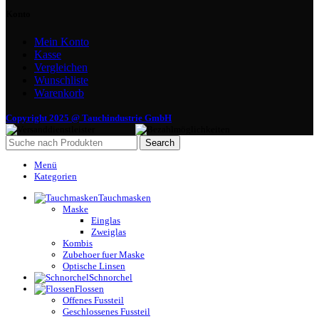
Konto
Mein Konto
Kasse
Vergleichen
Wunschliste
Warenkorb
Copyright 2025 @ Tauchindustrie GmbH
Search
Menü
Kategorien
Tauchmasken
Maske
Einglas
Zweiglas
Kombis
Zubehoer fuer Maske
Optische Linsen
Schnorchel
Flossen
Offenes Fussteil
Geschlossenes Fussteil