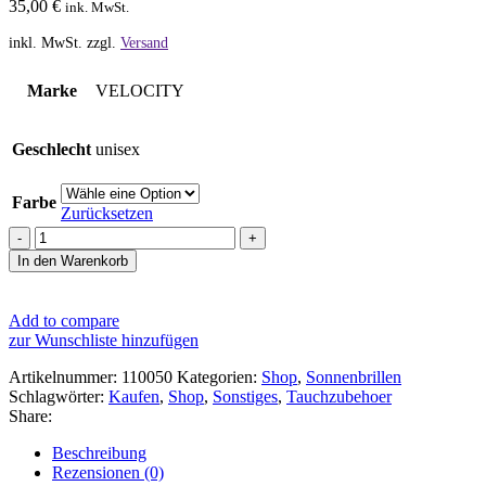
35,00
€
ink. MwSt.
inkl. MwSt.
zzgl.
Versand
Marke
VELOCITY
Geschlecht
unisex
Farbe
Zurücksetzen
Velocity
Temper
In den Warenkorb
Sonnenbrillen
Menge
Add to compare
zur Wunschliste hinzufügen
Artikelnummer:
110050
Kategorien:
Shop
,
Sonnenbrillen
Schlagwörter:
Kaufen
,
Shop
,
Sonstiges
,
Tauchzubehoer
Share:
Beschreibung
Rezensionen (0)