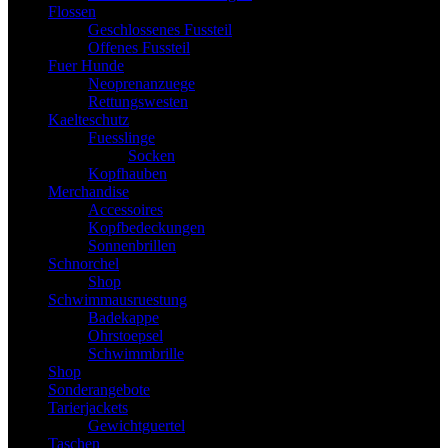
Flossen
Geschlossenes Fussteil
Offenes Fussteil
Fuer Hunde
Neoprenanzuege
Rettungswesten
Kaelteschutz
Fuesslinge
Socken
Kopfhauben
Merchandise
Accessoires
Kopfbedeckungen
Sonnenbrillen
Schnorchel
Shop
Schwimmausruestung
Badekappe
Ohrstoepsel
Schwimmbrille
Shop
Sonderangebote
Tarierjackets
Gewichtguertel
Taschen