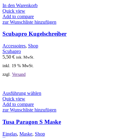
In den Warenkorb
Quick view
Add to compare
zur Wunschliste hinzufügen
Scubapro Kugelschreiber
Accessoires
,
Shop
Scubapro
5,50
€
ink. MwSt.
inkl. 19 % MwSt.
zzgl.
Versand
Dieses
Ausführung wählen
Produkt
Quick view
weist
Add to compare
mehrere
zur Wunschliste hinzufügen
Varianten
auf.
Tusa Paragon S Maske
Die
Optionen
Einglas
,
Maske
,
Shop
können