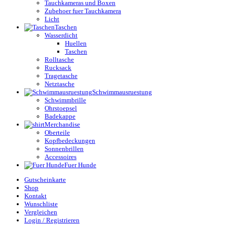
Tauchkameras und Boxen
Zubehoer fuer Tauchkamera
Licht
Taschen
Wasserdicht
Huellen
Taschen
Rolltasche
Rucksack
Tragetasche
Netztasche
Schwimmausruestung
Schwimmbrille
Ohrstoepsel
Badekappe
Merchandise
Oberteile
Kopfbedeckungen
Sonnenbrillen
Accessoires
Fuer Hunde
Gutscheinkarte
Shop
Kontakt
Wunschliste
Vergleichen
Login / Registrieren