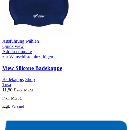
Dieses
Ausführung wählen
Produkt
Quick view
weist
Add to compare
mehrere
zur Wunschliste hinzufügen
Varianten
auf.
View Silicone Badekappe
Die
Optionen
Badekappe
,
Shop
können
Tusa
auf
11,50
€
ink. MwSt.
der
inkl. MwSt.
Produktseite
gewählt
zzgl.
Versand
werden