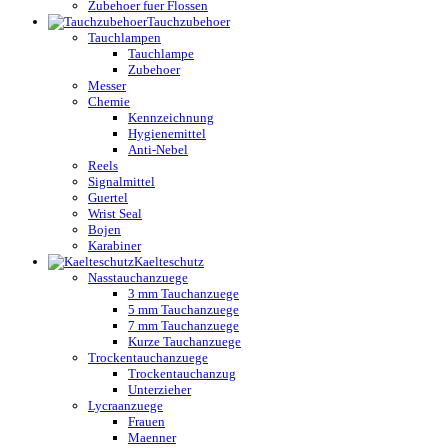
Zubehoer fuer Flossen
Tauchzubehoer
Tauchlampen
Tauchlampe
Zubehoer
Messer
Chemie
Kennzeichnung
Hygienemittel
Anti-Nebel
Reels
Signalmittel
Guertel
Wrist Seal
Bojen
Karabiner
Kaelteschutz
Nasstauchanzuege
3 mm Tauchanzuege
5 mm Tauchanzuege
7 mm Tauchanzuege
Kurze Tauchanzuege
Trockentauchanzuege
Trockentauchanzug
Unterzieher
Lycraanzuege
Frauen
Maenner