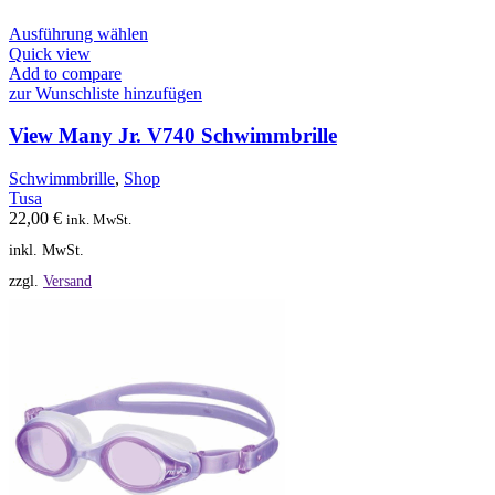
Dieses
Ausführung wählen
Produkt
Quick view
weist
Add to compare
mehrere
zur Wunschliste hinzufügen
Varianten
auf.
View Many Jr. V740 Schwimmbrille
Die
Optionen
Schwimmbrille
,
Shop
können
Tusa
auf
22,00
€
ink. MwSt.
der
inkl. MwSt.
Produktseite
gewählt
zzgl.
Versand
werden