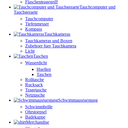
Flaschentragegriff
Tauchcomputer und
Tauchgeraete
Tauchcomputer
Tiefenmesser
Kompass
Tauchkameras
Tauchkameras und Boxen
Zubehoer fuer Tauchkamera
Licht
Taschen
Wasserdicht
Huellen
Taschen
Rolltasche
Rucksack
Tragetasche
Netztasche
Schwimmausruestung
Schwimmbrille
Ohrstoepsel
Badekappe
Merchandise