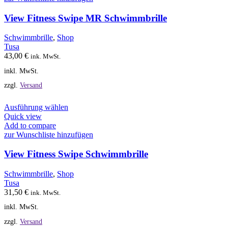
Varianten
auf.
View Fitness Swipe MR Schwimmbrille
Die
Optionen
Schwimmbrille
,
Shop
können
Tusa
auf
43,00
€
ink. MwSt.
der
inkl. MwSt.
Produktseite
gewählt
zzgl.
Versand
werden
Dieses
Ausführung wählen
Produkt
Quick view
weist
Add to compare
mehrere
zur Wunschliste hinzufügen
Varianten
auf.
View Fitness Swipe Schwimmbrille
Die
Optionen
Schwimmbrille
,
Shop
können
Tusa
auf
31,50
€
ink. MwSt.
der
inkl. MwSt.
Produktseite
gewählt
zzgl.
Versand
werden