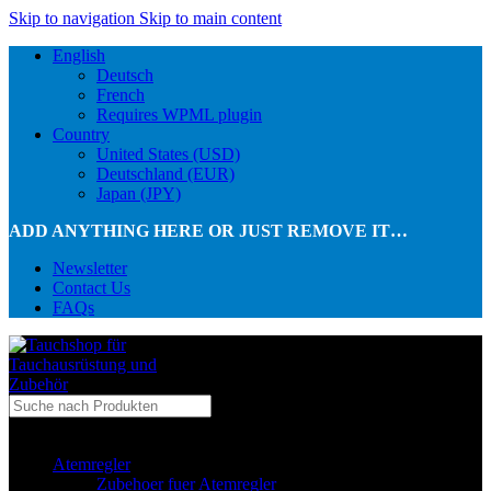
Skip to navigation
Skip to main content
English
Deutsch
French
Requires WPML plugin
Country
United States (USD)
Deutschland (EUR)
Japan (JPY)
ADD ANYTHING HERE OR JUST REMOVE IT…
Newsletter
Contact Us
FAQs
...in Kategorie
Atemregler
Zubehoer fuer Atemregler