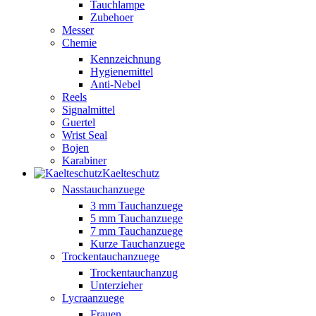
Tauchlampe
Zubehoer
Messer
Chemie
Kennzeichnung
Hygienemittel
Anti-Nebel
Reels
Signalmittel
Guertel
Wrist Seal
Bojen
Karabiner
Kaelteschutz
Nasstauchanzuege
3 mm Tauchanzuege
5 mm Tauchanzuege
7 mm Tauchanzuege
Kurze Tauchanzuege
Trockentauchanzuege
Trockentauchanzug
Unterzieher
Lycraanzuege
Frauen