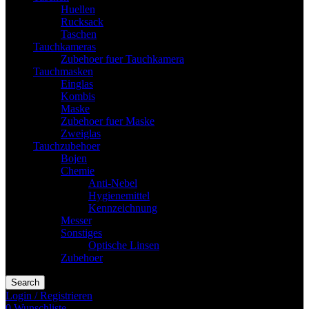
Huellen
Rucksack
Taschen
Tauchkameras
Zubehoer fuer Tauchkamera
Tauchmasken
Einglas
Kombis
Maske
Zubehoer fuer Maske
Zweiglas
Tauchzubehoer
Bojen
Chemie
Anti-Nebel
Hygienemittel
Kennzeichnung
Messer
Sonstiges
Optische Linsen
Zubehoer
Search
Login / Registrieren
0
Wunschliste