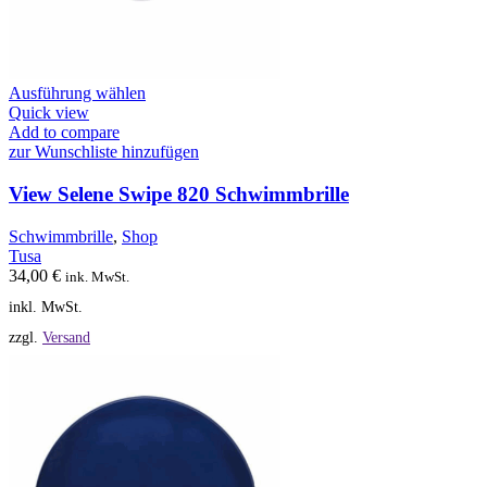
Dieses
Ausführung wählen
Produkt
Quick view
weist
Add to compare
mehrere
zur Wunschliste hinzufügen
Varianten
auf.
View Selene Swipe 820 Schwimmbrille
Die
Optionen
Schwimmbrille
,
Shop
können
Tusa
auf
34,00
€
ink. MwSt.
der
inkl. MwSt.
Produktseite
gewählt
zzgl.
Versand
werden