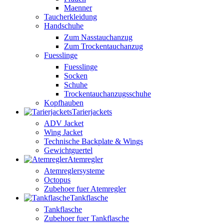
Maenner
Taucherkleidung
Handschuhe
Zum Nasstauchanzug
Zum Trockentauchanzug
Fuesslinge
Fuesslinge
Socken
Schuhe
Trockentauchanzugsschuhe
Kopfhauben
Tarierjackets
ADV Jacket
Wing Jacket
Technische Backplate & Wings
Gewichtguertel
Atemregler
Atemreglersysteme
Octopus
Zubehoer fuer Atemregler
Tankflasche
Tankflasche
Zubehoer fuer Tankflasche