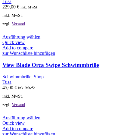
Tusa
auf
229,00
€
ink. MwSt.
der
inkl. MwSt.
Produktseite
gewählt
zzgl.
Versand
werden
Dieses
Ausführung wählen
Produkt
Quick view
weist
Add to compare
mehrere
zur Wunschliste hinzufügen
Varianten
auf.
View Blade Orca Swipe Schwimmbrille
Die
Optionen
Schwimmbrille
,
Shop
können
Tusa
auf
45,00
€
ink. MwSt.
der
inkl. MwSt.
Produktseite
gewählt
zzgl.
Versand
werden
Dieses
Ausführung wählen
Produkt
Quick view
weist
Add to compare
mehrere
zur Wunschliste hinzufügen