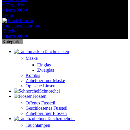
0
Vergleichen
0
items
0,00
€
Menü
0
items
0,00
€
Kategorien
Tauchmasken
Maske
Einglas
Zweiglas
Kombis
Zubehoer fuer Maske
Optische Linsen
Schnorchel
Flossen
Offenes Fussteil
Geschlossenes Fussteil
Zubehoer fuer Flossen
Tauchzubehoer
Tauchlampen