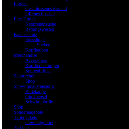
Flossen
Geschlossenes Fussteil
Offenes Fussteil
Fuer Hunde
Neoprenanzuege
Rettungswesten
Kaelteschutz
Fuesslinge
Socken
Kopfhauben
Merchandise
Accessoires
Kopfbedeckungen
Sonnenbrillen
Schnorchel
Shop
Schwimmausruestung
Badekappe
Ohrstoepsel
Schwimmbrille
Shop
Sonderangebote
Tarierjackets
Gewichtguertel
Taschen