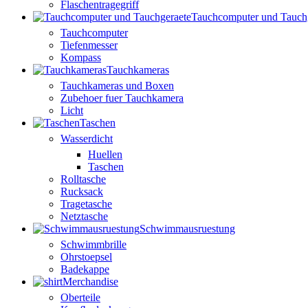
Flaschentragegriff
Tauchcomputer und Tauch
Tauchcomputer
Tiefenmesser
Kompass
Tauchkameras
Tauchkameras und Boxen
Zubehoer fuer Tauchkamera
Licht
Taschen
Wasserdicht
Huellen
Taschen
Rolltasche
Rucksack
Tragetasche
Netztasche
Schwimmausruestung
Schwimmbrille
Ohrstoepsel
Badekappe
Merchandise
Oberteile