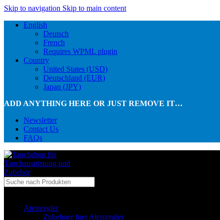
Skip to navigation
Skip to main content
English
Deutsch
French
Requires WPML plugin
Country
United States (USD)
Deutschland (EUR)
Japan (JPY)
ADD ANYTHING HERE OR JUST REMOVE IT…
Newsletter
Contact Us
FAQs
...in Kategorie
Atemregler
Zubehoer fuer Atemregler