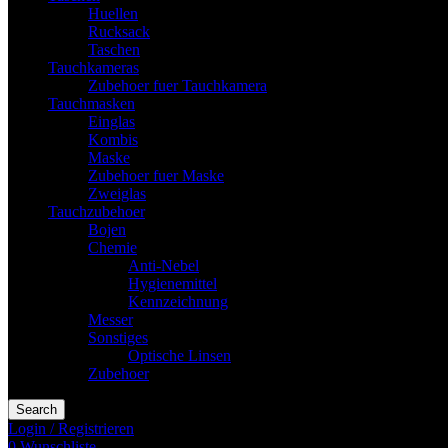
Huellen
Rucksack
Taschen
Tauchkameras
Zubehoer fuer Tauchkamera
Tauchmasken
Einglas
Kombis
Maske
Zubehoer fuer Maske
Zweiglas
Tauchzubehoer
Bojen
Chemie
Anti-Nebel
Hygienemittel
Kennzeichnung
Messer
Sonstiges
Optische Linsen
Zubehoer
Search
Login / Registrieren
0
Wunschliste