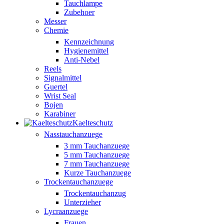
Tauchlampe
Zubehoer
Messer
Chemie
Kennzeichnung
Hygienemittel
Anti-Nebel
Reels
Signalmittel
Guertel
Wrist Seal
Bojen
Karabiner
Kaelteschutz
Nasstauchanzuege
3 mm Tauchanzuege
5 mm Tauchanzuege
7 mm Tauchanzuege
Kurze Tauchanzuege
Trockentauchanzuege
Trockentauchanzug
Unterzieher
Lycraanzuege
Frauen