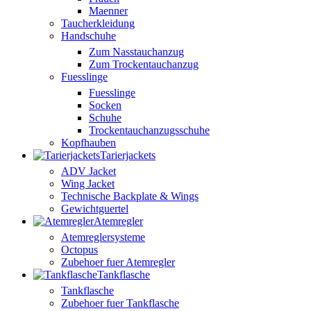
Maenner
Taucherkleidung
Handschuhe
Zum Nasstauchanzug
Zum Trockentauchanzug
Fuesslinge
Fuesslinge
Socken
Schuhe
Trockentauchanzugsschuhe
Kopfhauben
Tarierjackets
ADV Jacket
Wing Jacket
Technische Backplate & Wings
Gewichtguertel
Atemregler
Atemreglersysteme
Octopus
Zubehoer fuer Atemregler
Tankflasche
Tankflasche
Zubehoer fuer Tankflasche