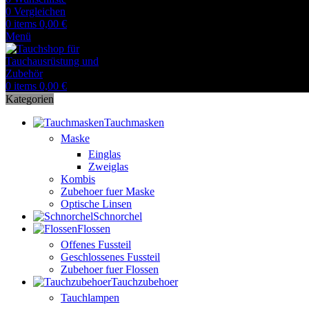
0
Vergleichen
0
items
0,00
€
Menü
0
items
0,00
€
Kategorien
Tauchmasken
Maske
Einglas
Zweiglas
Kombis
Zubehoer fuer Maske
Optische Linsen
Schnorchel
Flossen
Offenes Fussteil
Geschlossenes Fussteil
Zubehoer fuer Flossen
Tauchzubehoer
Tauchlampen