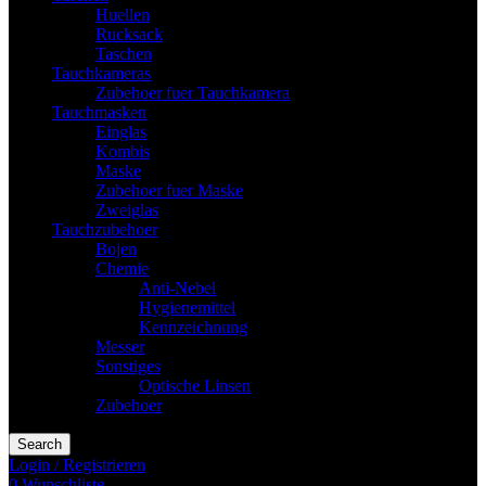
Huellen
Rucksack
Taschen
Tauchkameras
Zubehoer fuer Tauchkamera
Tauchmasken
Einglas
Kombis
Maske
Zubehoer fuer Maske
Zweiglas
Tauchzubehoer
Bojen
Chemie
Anti-Nebel
Hygienemittel
Kennzeichnung
Messer
Sonstiges
Optische Linsen
Zubehoer
Search
Login / Registrieren
0
Wunschliste