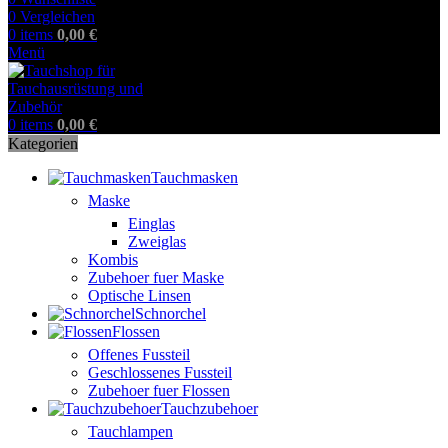
0
Vergleichen
0
items
0,00
€
Menü
0
items
0,00
€
Kategorien
Tauchmasken
Maske
Einglas
Zweiglas
Kombis
Zubehoer fuer Maske
Optische Linsen
Schnorchel
Flossen
Offenes Fussteil
Geschlossenes Fussteil
Zubehoer fuer Flossen
Tauchzubehoer
Tauchlampen