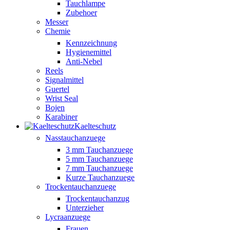
Tauchlampe
Zubehoer
Messer
Chemie
Kennzeichnung
Hygienemittel
Anti-Nebel
Reels
Signalmittel
Guertel
Wrist Seal
Bojen
Karabiner
Kaelteschutz
Nasstauchanzuege
3 mm Tauchanzuege
5 mm Tauchanzuege
7 mm Tauchanzuege
Kurze Tauchanzuege
Trockentauchanzuege
Trockentauchanzug
Unterzieher
Lycraanzuege
Frauen