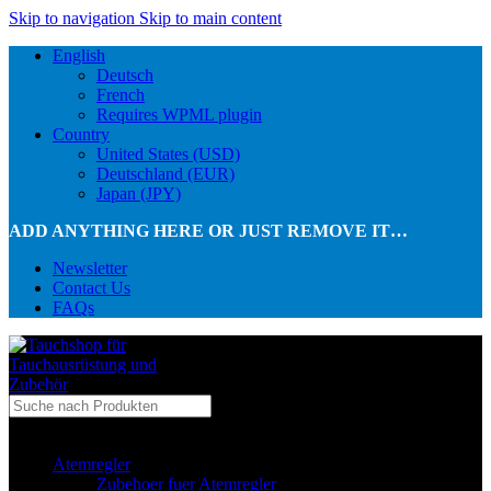
Skip to navigation
Skip to main content
English
Deutsch
French
Requires WPML plugin
Country
United States (USD)
Deutschland (EUR)
Japan (JPY)
ADD ANYTHING HERE OR JUST REMOVE IT…
Newsletter
Contact Us
FAQs
...in Kategorie
Atemregler
Zubehoer fuer Atemregler