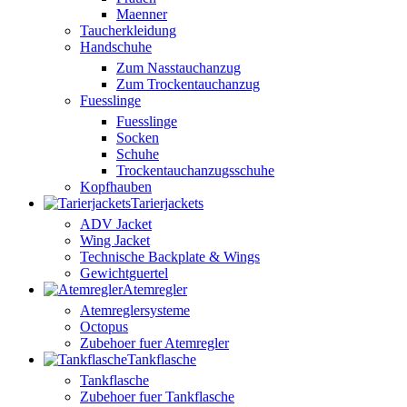
Maenner
Taucherkleidung
Handschuhe
Zum Nasstauchanzug
Zum Trockentauchanzug
Fuesslinge
Fuesslinge
Socken
Schuhe
Trockentauchanzugsschuhe
Kopfhauben
Tarierjackets
ADV Jacket
Wing Jacket
Technische Backplate & Wings
Gewichtguertel
Atemregler
Atemreglersysteme
Octopus
Zubehoer fuer Atemregler
Tankflasche
Tankflasche
Zubehoer fuer Tankflasche