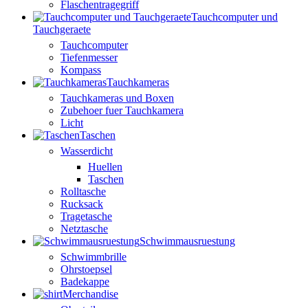
Flaschentragegriff
Tauchcomputer und
Tauchgeraete
Tauchcomputer
Tiefenmesser
Kompass
Tauchkameras
Tauchkameras und Boxen
Zubehoer fuer Tauchkamera
Licht
Taschen
Wasserdicht
Huellen
Taschen
Rolltasche
Rucksack
Tragetasche
Netztasche
Schwimmausruestung
Schwimmbrille
Ohrstoepsel
Badekappe
Merchandise