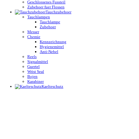
Geschlossenes Fussteil
Zubehoer fuer Flossen
Tauchzubehoer
Tauchlampen
Tauchlampe
Zubehoer
Messer
Chemie
Kennzeichnung
Hygienemittel
Anti-Nebel
Reels
Signalmittel
Guertel
Wrist Seal
Bojen
Karabiner
Kaelteschutz
Nasstauchanzuege
3 mm Tauchanzuege
5 mm Tauchanzuege
7 mm Tauchanzuege
Kurze Tauchanzuege
Trockentauchanzuege
Trockentauchanzug
Unterzieher
Lycraanzuege
Frauen