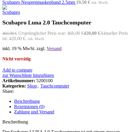
Scubapro Neoprenmaskenband 2.5mm
19,50
€
ink. MwSt.
Scubapro Luna 2.0 Tauchcomputer
Ursprünglicher Preis war: 460,00 €
420,00
€
Aktueller Preis
460,00
€
ist: 420,00 €.
ink. MwSt.
inkl. 19 % MwSt.
zzgl.
Versand
Nicht vorrätig
Add to compare
zur Wunschliste hinzufügen
Artikelnummer:
5200100
Kategorien:
Shop
,
Tauchcomputer
Share:
Beschreibung
Rezensionen (0)
Zahlung und Versand
Beschreibung
Der Scubapro LUNA 2.0 Tauchcomputer ist mit einem grossen,