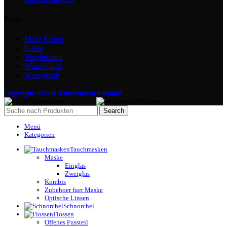
Konto
Mein Konto
Kasse
Vergleichen
Wunschliste
Warenkorb
Copyright 2025 @ Tauchindustrie GmbH
Search
Menü
Kategorien
Tauchmasken
Maske
Einglas
Zweiglas
Kombis
Zubehoer fuer Maske
Optische Linsen
Schnorchel
Flossen
Offenes Fussteil