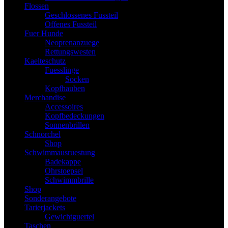
Flossen
Geschlossenes Fussteil
Offenes Fussteil
Fuer Hunde
Neoprenanzuege
Rettungswesten
Kaelteschutz
Fuesslinge
Socken
Kopfhauben
Merchandise
Accessoires
Kopfbedeckungen
Sonnenbrillen
Schnorchel
Shop
Schwimmausruestung
Badekappe
Ohrstoepsel
Schwimmbrille
Shop
Sonderangebote
Tarierjackets
Gewichtguertel
Taschen