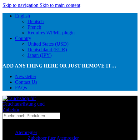
Skip to navigation
Skip to main content
English
Deutsch
French
Requires WPML plugin
Country
United States (USD)
Deutschland (EUR)
Japan (JPY)
ADD ANYTHING HERE OR JUST REMOVE IT…
Newsletter
Contact Us
FAQs
...in Kategorie
Atemregler
Zubehoer fuer Atemregler