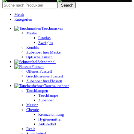
Search
Menü
Kategorien
Tauchmasken
Maske
Einglas
Zweiglas
Kombis
Zubehoer fuer Maske
Optische Linsen
Schnorchel
Flossen
Offenes Fussteil
Geschlossenes Fussteil
Zubehoer fuer Flossen
Tauchzubehoer
Tauchlampen
Tauchlampe
Zubehoer
Messer
Chemie
Kennzeichnung
Hygienemittel
Anti-Nebel
Reels
Signalmittel