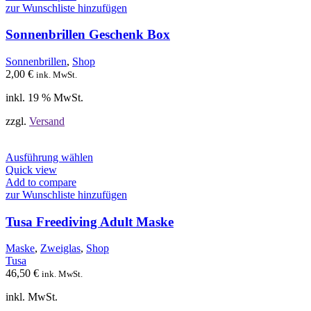
zur Wunschliste hinzufügen
Sonnenbrillen Geschenk Box
Sonnenbrillen
,
Shop
2,00
€
ink. MwSt.
inkl. 19 % MwSt.
zzgl.
Versand
Dieses
Ausführung wählen
Produkt
Quick view
weist
Add to compare
mehrere
zur Wunschliste hinzufügen
Varianten
auf.
Tusa Freediving Adult Maske
Die
Optionen
Maske
,
Zweiglas
,
Shop
können
Tusa
auf
46,50
€
ink. MwSt.
der
Produktseite
inkl. MwSt.
gewählt