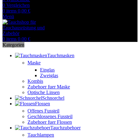
0
Vergleichen
0
items
0,00
€
Menü
0
items
0,00
€
Kategorien
Tauchmasken
Maske
Einglas
Zweiglas
Kombis
Zubehoer fuer Maske
Optische Linsen
Schnorchel
Flossen
Offenes Fussteil
Geschlossenes Fussteil
Zubehoer fuer Flossen
Tauchzubehoer
Tauchlampen