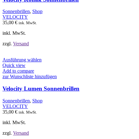
Die
Optionen
Sonnenbrillen
,
Shop
können
VELOCITY
auf
35,00
€
ink. MwSt.
der
Produktseite
inkl. MwSt.
gewählt
werden
zzgl.
Versand
Dieses
Ausführung wählen
Produkt
Quick view
weist
Add to compare
mehrere
zur Wunschliste hinzufügen
Varianten
auf.
Velocity Lumen Sonnenbrillen
Die
Optionen
Sonnenbrillen
,
Shop
können
VELOCITY
auf
35,00
€
ink. MwSt.
der
Produktseite
inkl. MwSt.
gewählt
werden
zzgl.
Versand