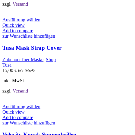
werden
zzgl.
Versand
Dieses
Ausführung wählen
Produkt
Quick view
weist
Add to compare
mehrere
zur Wunschliste hinzufügen
Varianten
auf.
Tusa Mask Strap Cover
Die
Optionen
Zubehoer fuer Maske
,
Shop
können
Tusa
auf
15,00
€
ink. MwSt.
der
Produktseite
inkl. MwSt.
gewählt
werden
zzgl.
Versand
Dieses
Ausführung wählen
Produkt
Quick view
weist
Add to compare
mehrere
zur Wunschliste hinzufügen
Varianten
auf.
Velocity Konak Sonnenbrillen