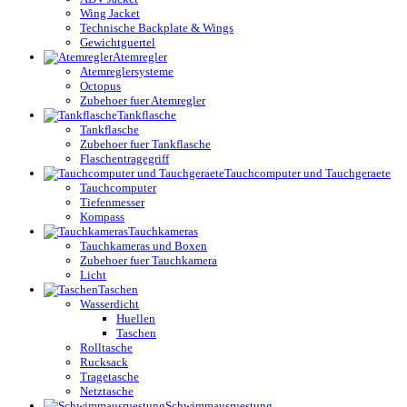
Wing Jacket
Technische Backplate & Wings
Gewichtguertel
Atemregler
Atemreglersysteme
Octopus
Zubehoer fuer Atemregler
Tankflasche
Tankflasche
Zubehoer fuer Tankflasche
Flaschentragegriff
Tauchcomputer und Tauchgeraete
Tauchcomputer
Tiefenmesser
Kompass
Tauchkameras
Tauchkameras und Boxen
Zubehoer fuer Tauchkamera
Licht
Taschen
Wasserdicht
Huellen
Taschen
Rolltasche
Rucksack
Tragetasche
Netztasche
Schwimmausruestung