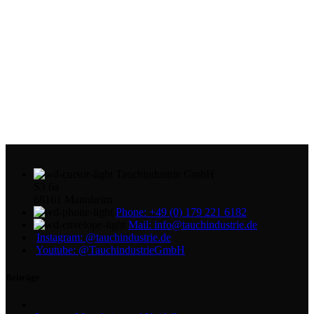
Tauchindustrie GmbH
S3 6a
68161 Mannheim
Phone: +49 (0) 179 221 6182
Mail: info@tauchindustrie.de
Instagram: @tauchindustrie.de
Youtube: @TauchindustrieGmbH
Beiträge