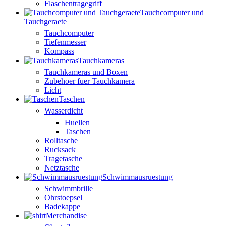
Flaschentragegriff
Tauchcomputer und
Tauchgeraete
Tauchcomputer
Tiefenmesser
Kompass
Tauchkameras
Tauchkameras und Boxen
Zubehoer fuer Tauchkamera
Licht
Taschen
Wasserdicht
Huellen
Taschen
Rolltasche
Rucksack
Tragetasche
Netztasche
Schwimmausruestung
Schwimmbrille
Ohrstoepsel
Badekappe
Merchandise