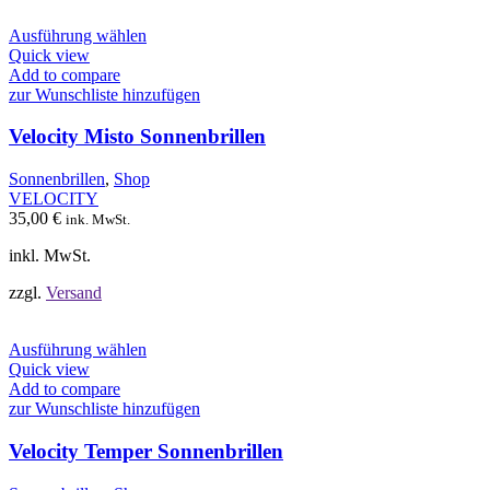
Dieses
Ausführung wählen
Produkt
Quick view
weist
Add to compare
mehrere
zur Wunschliste hinzufügen
Varianten
auf.
Velocity Misto Sonnenbrillen
Die
Optionen
Sonnenbrillen
,
Shop
können
VELOCITY
auf
35,00
€
ink. MwSt.
der
Produktseite
inkl. MwSt.
gewählt
werden
zzgl.
Versand
Dieses
Ausführung wählen
Produkt
Quick view
weist
Add to compare
mehrere
zur Wunschliste hinzufügen
Varianten
auf.
Velocity Temper Sonnenbrillen
Die
Optionen