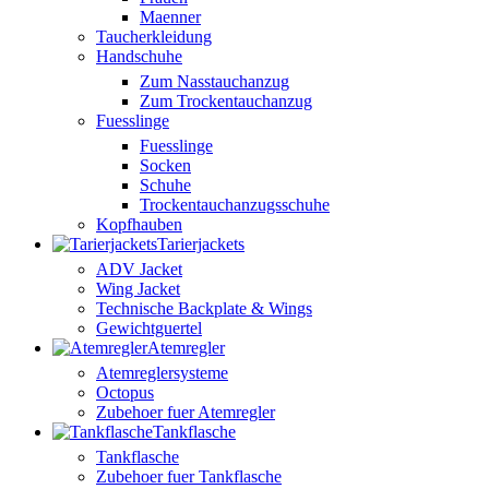
Maenner
Taucherkleidung
Handschuhe
Zum Nasstauchanzug
Zum Trockentauchanzug
Fuesslinge
Fuesslinge
Socken
Schuhe
Trockentauchanzugsschuhe
Kopfhauben
Tarierjackets
ADV Jacket
Wing Jacket
Technische Backplate & Wings
Gewichtguertel
Atemregler
Atemreglersysteme
Octopus
Zubehoer fuer Atemregler
Tankflasche
Tankflasche
Zubehoer fuer Tankflasche