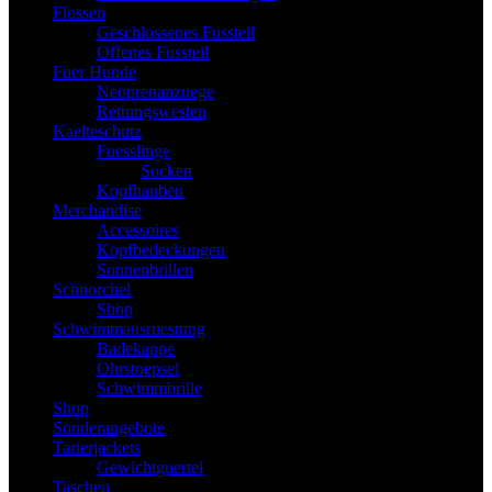
Flossen
Geschlossenes Fussteil
Offenes Fussteil
Fuer Hunde
Neoprenanzuege
Rettungswesten
Kaelteschutz
Fuesslinge
Socken
Kopfhauben
Merchandise
Accessoires
Kopfbedeckungen
Sonnenbrillen
Schnorchel
Shop
Schwimmausruestung
Badekappe
Ohrstoepsel
Schwimmbrille
Shop
Sonderangebote
Tarierjackets
Gewichtguertel
Taschen