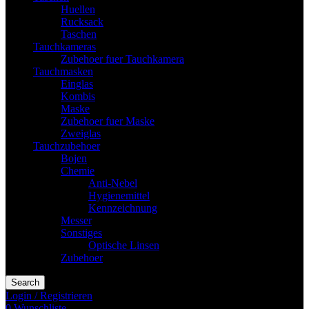
Huellen
Rucksack
Taschen
Tauchkameras
Zubehoer fuer Tauchkamera
Tauchmasken
Einglas
Kombis
Maske
Zubehoer fuer Maske
Zweiglas
Tauchzubehoer
Bojen
Chemie
Anti-Nebel
Hygienemittel
Kennzeichnung
Messer
Sonstiges
Optische Linsen
Zubehoer
Search
Login / Registrieren
0
Wunschliste