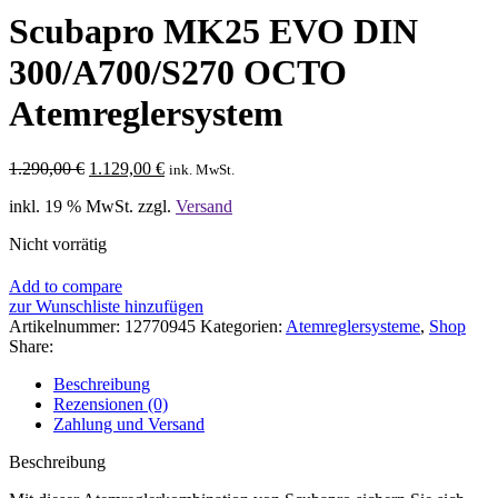
Scubapro MK25 EVO DIN
300/A700/S270 OCTO
Atemreglersystem
Ursprünglicher
Aktueller
1.290,00
€
1.129,00
€
ink. MwSt.
Preis
Preis
inkl. 19 % MwSt.
zzgl.
Versand
war:
ist:
1.290,00 €
1.129,00 €.
Nicht vorrätig
Add to compare
zur Wunschliste hinzufügen
Artikelnummer:
12770945
Kategorien:
Atemreglersysteme
,
Shop
Share:
Beschreibung
Rezensionen (0)
Zahlung und Versand
Beschreibung