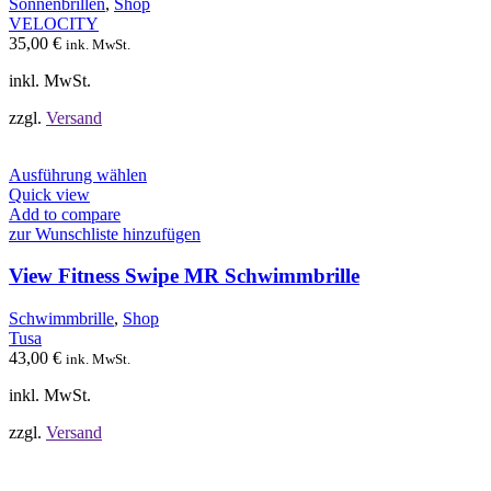
Sonnenbrillen
,
Shop
können
VELOCITY
auf
35,00
€
ink. MwSt.
der
Produktseite
inkl. MwSt.
gewählt
werden
zzgl.
Versand
Dieses
Ausführung wählen
Produkt
Quick view
weist
Add to compare
mehrere
zur Wunschliste hinzufügen
Varianten
auf.
View Fitness Swipe MR Schwimmbrille
Die
Optionen
Schwimmbrille
,
Shop
können
Tusa
auf
43,00
€
ink. MwSt.
der
Produktseite
inkl. MwSt.
gewählt
werden
zzgl.
Versand