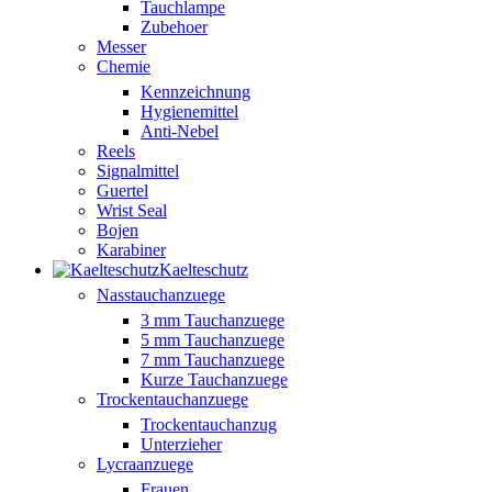
Tauchlampe
Zubehoer
Messer
Chemie
Kennzeichnung
Hygienemittel
Anti-Nebel
Reels
Signalmittel
Guertel
Wrist Seal
Bojen
Karabiner
Kaelteschutz
Nasstauchanzuege
3 mm Tauchanzuege
5 mm Tauchanzuege
7 mm Tauchanzuege
Kurze Tauchanzuege
Trockentauchanzuege
Trockentauchanzug
Unterzieher
Lycraanzuege
Frauen