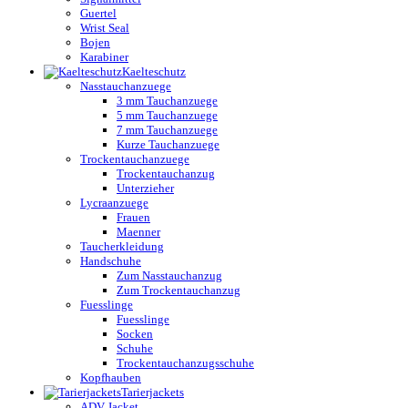
Guertel
Wrist Seal
Bojen
Karabiner
Kaelteschutz
Nasstauchanzuege
3 mm Tauchanzuege
5 mm Tauchanzuege
7 mm Tauchanzuege
Kurze Tauchanzuege
Trockentauchanzuege
Trockentauchanzug
Unterzieher
Lycraanzuege
Frauen
Maenner
Taucherkleidung
Handschuhe
Zum Nasstauchanzug
Zum Trockentauchanzug
Fuesslinge
Fuesslinge
Socken
Schuhe
Trockentauchanzugsschuhe
Kopfhauben
Tarierjackets
ADV Jacket