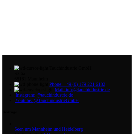
Tauchindustrie GmbH
S3 6a
68161 Mannheim
Phone: +49 (0) 179 221 6182
Mail: info@tauchindustrie.de
Instagram: @tauchindustrie.de
Youtube: @TauchindustrieGmbH
Beiträge
Seen um Mannheim und Heidelberg