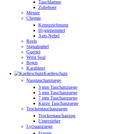
Tauchlampe
Zubehoer
Messer
Chemie
Kennzeichnung
Hygienemittel
Anti-Nebel
Reels
Signalmittel
Guertel
Wrist Seal
Bojen
Karabiner
Kaelteschutz
Nasstauchanzuege
3 mm Tauchanzuege
5 mm Tauchanzuege
7 mm Tauchanzuege
Kurze Tauchanzuege
Trockentauchanzuege
Trockentauchanzug
Unterzieher
Lycraanzuege
Frauen