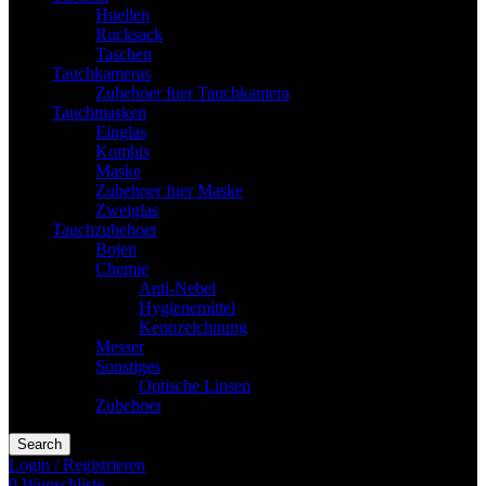
Huellen
Rucksack
Taschen
Tauchkameras
Zubehoer fuer Tauchkamera
Tauchmasken
Einglas
Kombis
Maske
Zubehoer fuer Maske
Zweiglas
Tauchzubehoer
Bojen
Chemie
Anti-Nebel
Hygienemittel
Kennzeichnung
Messer
Sonstiges
Optische Linsen
Zubehoer
Search
Login / Registrieren
0
Wunschliste