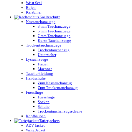
Wrist Seal
Bojen
Karabiner
Kaelteschutz
Nasstauchanzuege
3 mm Tauchanzuege
5 mm Tauchanzuege
7 mm Tauchanzuege
Kurze Tauchanzuege
Trockentauchanzuege
Trockentauchanzug
Unterzieher
Lycraanzuege
Frauen
Maenner
Taucherkleidung
Handschuhe
Zum Nasstauchanzug
Zum Trockentauchanzug
Fuesslinge
Fuesslinge
Socken
Schuhe
Trockentauchanzugsschuhe
Kopfhauben
Tarierjackets
ADV Jacket
Wing Jacket