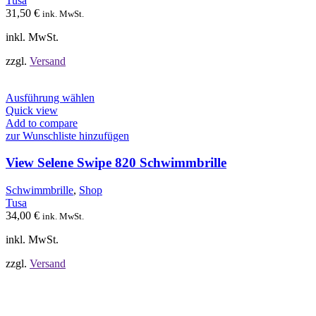
Tusa
auf
31,50
€
ink. MwSt.
der
Produktseite
inkl. MwSt.
gewählt
werden
zzgl.
Versand
Dieses
Ausführung wählen
Produkt
Quick view
weist
Add to compare
mehrere
zur Wunschliste hinzufügen
Varianten
auf.
View Selene Swipe 820 Schwimmbrille
Die
Optionen
Schwimmbrille
,
Shop
können
Tusa
auf
34,00
€
ink. MwSt.
der
Produktseite
inkl. MwSt.
gewählt
werden
zzgl.
Versand