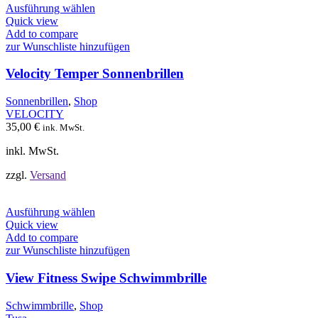
Dieses
Ausführung wählen
Produkt
Quick view
weist
Add to compare
mehrere
zur Wunschliste hinzufügen
Varianten
auf.
Velocity Temper Sonnenbrillen
Die
Optionen
Sonnenbrillen
,
Shop
können
VELOCITY
auf
35,00
€
ink. MwSt.
der
Produktseite
inkl. MwSt.
gewählt
werden
zzgl.
Versand
Dieses
Ausführung wählen
Produkt
Quick view
weist
Add to compare
mehrere
zur Wunschliste hinzufügen
Varianten
auf.
View Fitness Swipe Schwimmbrille
Die
Optionen
Schwimmbrille
,
Shop
können