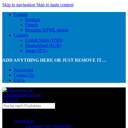
Skip to navigation
Skip to main content
English
Deutsch
French
Requires WPML plugin
Country
United States (USD)
Deutschland (EUR)
Japan (JPY)
ADD ANYTHING HERE OR JUST REMOVE IT…
Newsletter
Contact Us
FAQs
...in Kategorie
Atemregler
Zubehoer fuer Atemregler