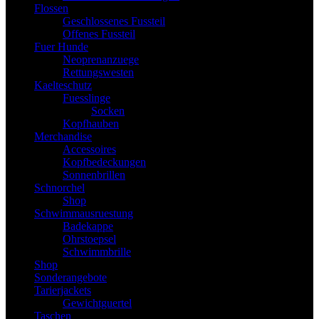
Flossen
Geschlossenes Fussteil
Offenes Fussteil
Fuer Hunde
Neoprenanzuege
Rettungswesten
Kaelteschutz
Fuesslinge
Socken
Kopfhauben
Merchandise
Accessoires
Kopfbedeckungen
Sonnenbrillen
Schnorchel
Shop
Schwimmausruestung
Badekappe
Ohrstoepsel
Schwimmbrille
Shop
Sonderangebote
Tarierjackets
Gewichtguertel
Taschen