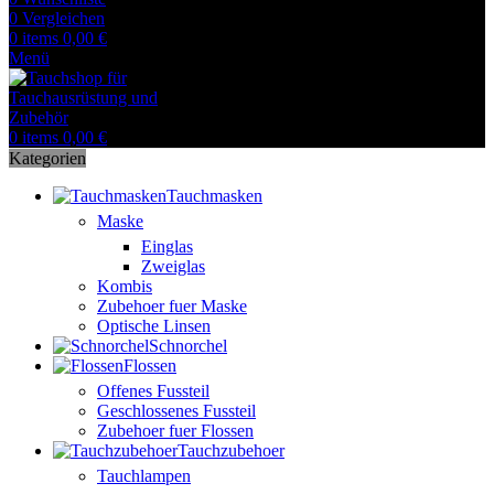
0
Vergleichen
0
items
0,00
€
Menü
0
items
0,00
€
Kategorien
Tauchmasken
Maske
Einglas
Zweiglas
Kombis
Zubehoer fuer Maske
Optische Linsen
Schnorchel
Flossen
Offenes Fussteil
Geschlossenes Fussteil
Zubehoer fuer Flossen
Tauchzubehoer
Tauchlampen