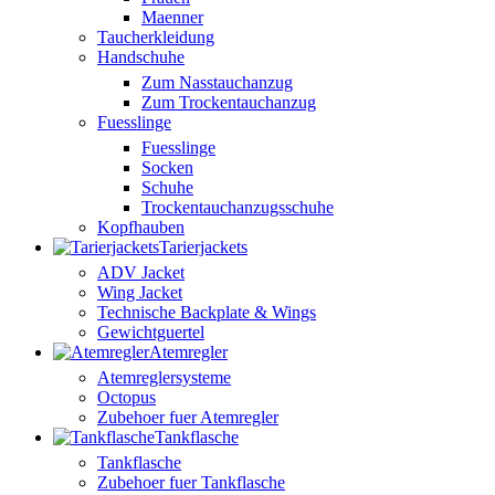
Maenner
Taucherkleidung
Handschuhe
Zum Nasstauchanzug
Zum Trockentauchanzug
Fuesslinge
Fuesslinge
Socken
Schuhe
Trockentauchanzugsschuhe
Kopfhauben
Tarierjackets
ADV Jacket
Wing Jacket
Technische Backplate & Wings
Gewichtguertel
Atemregler
Atemreglersysteme
Octopus
Zubehoer fuer Atemregler
Tankflasche
Tankflasche
Zubehoer fuer Tankflasche