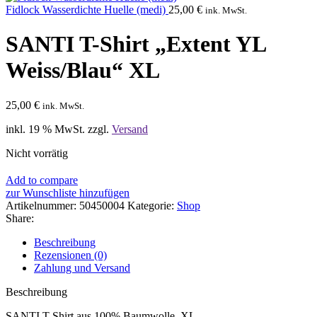
Fidlock Wasserdichte Huelle (medi)
25,00
€
ink. MwSt.
SANTI T-Shirt „Extent YL
Weiss/Blau“ XL
25,00
€
ink. MwSt.
inkl. 19 % MwSt.
zzgl.
Versand
Nicht vorrätig
Add to compare
zur Wunschliste hinzufügen
Artikelnummer:
50450004
Kategorie:
Shop
Share:
Beschreibung
Rezensionen (0)
Zahlung und Versand
Beschreibung
SANTI T-Shirt aus 100% Baumwolle, XL