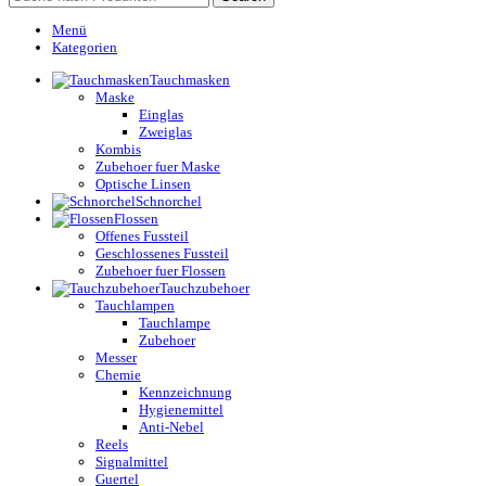
Menü
Kategorien
Tauchmasken
Maske
Einglas
Zweiglas
Kombis
Zubehoer fuer Maske
Optische Linsen
Schnorchel
Flossen
Offenes Fussteil
Geschlossenes Fussteil
Zubehoer fuer Flossen
Tauchzubehoer
Tauchlampen
Tauchlampe
Zubehoer
Messer
Chemie
Kennzeichnung
Hygienemittel
Anti-Nebel
Reels
Signalmittel
Guertel