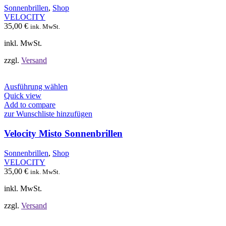
Optionen
Sonnenbrillen
,
Shop
können
VELOCITY
auf
35,00
€
ink. MwSt.
der
Produktseite
inkl. MwSt.
gewählt
werden
zzgl.
Versand
Dieses
Ausführung wählen
Produkt
Quick view
weist
Add to compare
mehrere
zur Wunschliste hinzufügen
Varianten
auf.
Velocity Misto Sonnenbrillen
Die
Optionen
Sonnenbrillen
,
Shop
können
VELOCITY
auf
35,00
€
ink. MwSt.
der
Produktseite
inkl. MwSt.
gewählt
werden
zzgl.
Versand