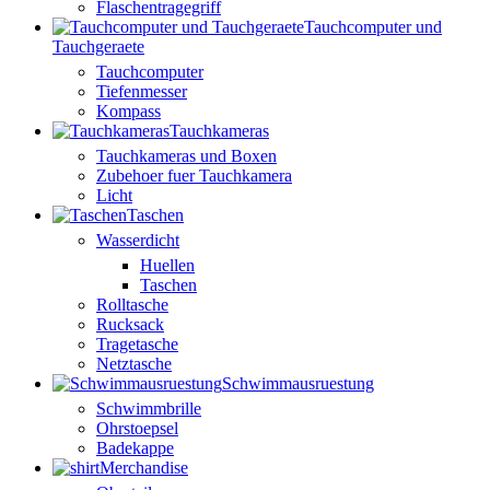
Flaschentragegriff
Tauchcomputer und
Tauchgeraete
Tauchcomputer
Tiefenmesser
Kompass
Tauchkameras
Tauchkameras und Boxen
Zubehoer fuer Tauchkamera
Licht
Taschen
Wasserdicht
Huellen
Taschen
Rolltasche
Rucksack
Tragetasche
Netztasche
Schwimmausruestung
Schwimmbrille
Ohrstoepsel
Badekappe
Merchandise