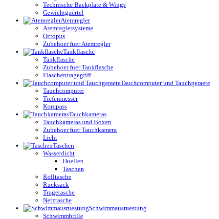
Technische Backplate & Wings
Gewichtguertel
Atemregler
Atemreglersysteme
Octopus
Zubehoer fuer Atemregler
Tankflasche
Tankflasche
Zubehoer fuer Tankflasche
Flaschentragegriff
Tauchcomputer und Tauchgeraete
Tauchcomputer
Tiefenmesser
Kompass
Tauchkameras
Tauchkameras und Boxen
Zubehoer fuer Tauchkamera
Licht
Taschen
Wasserdicht
Huellen
Taschen
Rolltasche
Rucksack
Tragetasche
Netztasche
Schwimmausruestung
Schwimmbrille