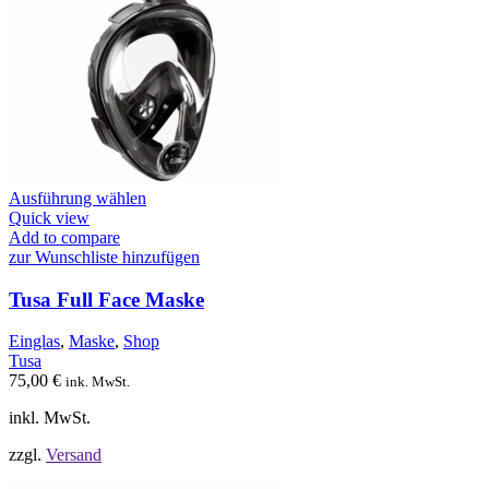
Dieses
Ausführung wählen
Produkt
Quick view
weist
Add to compare
mehrere
zur Wunschliste hinzufügen
Varianten
auf.
Tusa Full Face Maske
Die
Optionen
Einglas
,
Maske
,
Shop
können
Tusa
auf
75,00
€
ink. MwSt.
der
Produktseite
inkl. MwSt.
gewählt
werden
zzgl.
Versand