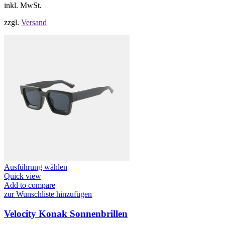
Produktseite
inkl. MwSt.
gewählt
werden
zzgl.
Versand
Dieses
Ausführung wählen
Produkt
Quick view
weist
Add to compare
mehrere
zur Wunschliste hinzufügen
Varianten
auf.
Velocity Konak Sonnenbrillen
Die