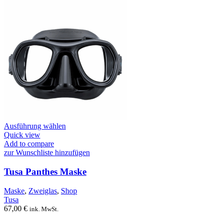
Dieses
Ausführung wählen
Produkt
Quick view
weist
Add to compare
mehrere
zur Wunschliste hinzufügen
Varianten
auf.
Tusa Panthes Maske
Die
Optionen
Maske
,
Zweiglas
,
Shop
können
Tusa
auf
67,00
€
ink. MwSt.
der