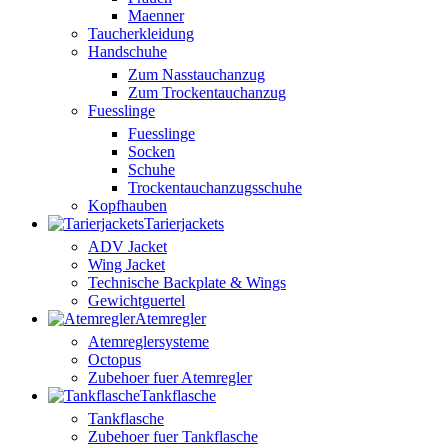
Maenner
Taucherkleidung
Handschuhe
Zum Nasstauchanzug
Zum Trockentauchanzug
Fuesslinge
Fuesslinge
Socken
Schuhe
Trockentauchanzugsschuhe
Kopfhauben
Tarierjackets
ADV Jacket
Wing Jacket
Technische Backplate & Wings
Gewichtguertel
Atemregler
Atemreglersysteme
Octopus
Zubehoer fuer Atemregler
Tankflasche
Tankflasche
Zubehoer fuer Tankflasche