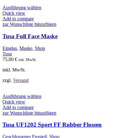
Dieses
Ausführung wählen
Produkt
Quick view
weist
Add to compare
mehrere
zur Wunschliste hinzufügen
Varianten
auf.
Tusa Full Face Maske
Die
Optionen
Einglas
,
Maske
,
Shop
können
Tusa
auf
75,00
€
ink. MwSt.
der
Produktseite
inkl. MwSt.
gewählt
werden
zzgl.
Versand
Dieses
Ausführung wählen
Produkt
Quick view
weist
Add to compare
mehrere
zur Wunschliste hinzufügen
Varianten
auf.
Tusa UF1202 Sport FF Rubber Flossen
Die
Optionen
Geschlossenes Fussteil
,
Shop