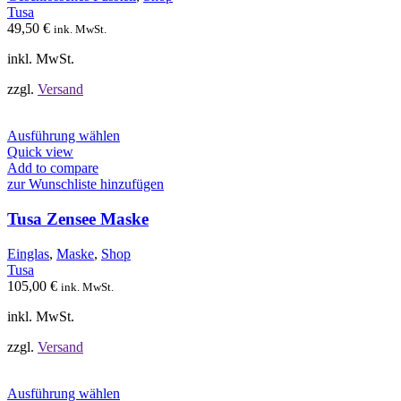
können
Tusa
auf
49,50
€
ink. MwSt.
der
Produktseite
inkl. MwSt.
gewählt
werden
zzgl.
Versand
Dieses
Ausführung wählen
Produkt
Quick view
weist
Add to compare
mehrere
zur Wunschliste hinzufügen
Varianten
auf.
Tusa Zensee Maske
Die
Optionen
Einglas
,
Maske
,
Shop
können
Tusa
auf
105,00
€
ink. MwSt.
der
Produktseite
inkl. MwSt.
gewählt
werden
zzgl.
Versand
Dieses
Ausführung wählen