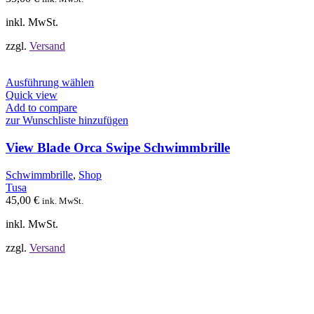
der
Produktseite
inkl. MwSt.
gewählt
werden
zzgl.
Versand
Dieses
Ausführung wählen
Produkt
Quick view
weist
Add to compare
mehrere
zur Wunschliste hinzufügen
Varianten
auf.
View Blade Orca Swipe Schwimmbrille
Die
Optionen
Schwimmbrille
,
Shop
können
Tusa
auf
45,00
€
ink. MwSt.
der
Produktseite
inkl. MwSt.
gewählt
werden
zzgl.
Versand