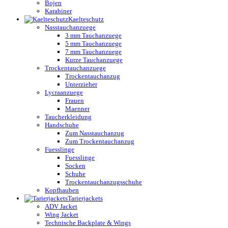
Bojen
Karabiner
Kaelteschutz
Nasstauchanzuege
3 mm Tauchanzuege
5 mm Tauchanzuege
7 mm Tauchanzuege
Kurze Tauchanzuege
Trockentauchanzuege
Trockentauchanzug
Unterzieher
Lycraanzuege
Frauen
Maenner
Taucherkleidung
Handschuhe
Zum Nasstauchanzug
Zum Trockentauchanzug
Fuesslinge
Fuesslinge
Socken
Schuhe
Trockentauchanzugsschuhe
Kopfhauben
Tarierjackets
ADV Jacket
Wing Jacket
Technische Backplate & Wings