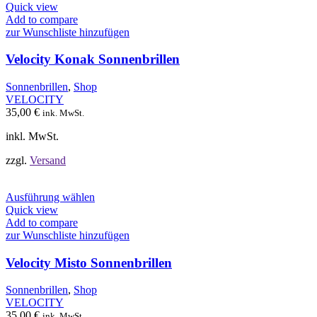
Produkt
Quick view
weist
Add to compare
mehrere
zur Wunschliste hinzufügen
Varianten
auf.
Velocity Konak Sonnenbrillen
Die
Optionen
Sonnenbrillen
,
Shop
können
VELOCITY
auf
35,00
€
ink. MwSt.
der
Produktseite
inkl. MwSt.
gewählt
werden
zzgl.
Versand
Dieses
Ausführung wählen
Produkt
Quick view
weist
Add to compare
mehrere
zur Wunschliste hinzufügen
Varianten
auf.
Velocity Misto Sonnenbrillen
Die
Optionen
Sonnenbrillen
,
Shop
können
VELOCITY
auf
35,00
€
ink. MwSt.