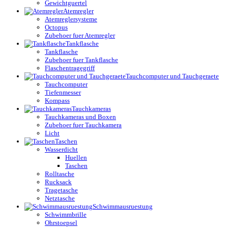
Gewichtguertel
Atemregler
Atemreglersysteme
Octopus
Zubehoer fuer Atemregler
Tankflasche
Tankflasche
Zubehoer fuer Tankflasche
Flaschentragegriff
Tauchcomputer und Tauchgeraete
Tauchcomputer
Tiefenmesser
Kompass
Tauchkameras
Tauchkameras und Boxen
Zubehoer fuer Tauchkamera
Licht
Taschen
Wasserdicht
Huellen
Taschen
Rolltasche
Rucksack
Tragetasche
Netztasche
Schwimmausruestung
Schwimmbrille
Ohrstoepsel