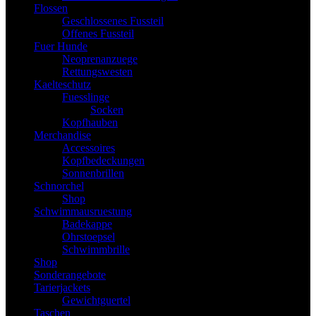
Flossen
Geschlossenes Fussteil
Offenes Fussteil
Fuer Hunde
Neoprenanzuege
Rettungswesten
Kaelteschutz
Fuesslinge
Socken
Kopfhauben
Merchandise
Accessoires
Kopfbedeckungen
Sonnenbrillen
Schnorchel
Shop
Schwimmausruestung
Badekappe
Ohrstoepsel
Schwimmbrille
Shop
Sonderangebote
Tarierjackets
Gewichtguertel
Taschen