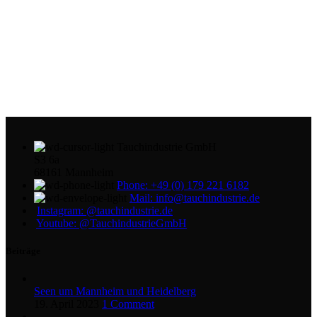
Tauchindustrie GmbH
S3 6a
68161 Mannheim
Phone: +49 (0) 179 221 6182
Mail: info@tauchindustrie.de
Instagram: @tauchindustrie.de
Youtube: @TauchindustrieGmbH
Beiträge
Seen um Mannheim und Heidelberg
19. April 2023
1 Comment