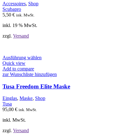
Accessoires
,
Shop
Scubapro
5,50
€
ink. MwSt.
inkl. 19 % MwSt.
zzgl.
Versand
Dieses
Ausführung wählen
Produkt
Quick view
weist
Add to compare
mehrere
zur Wunschliste hinzufügen
Varianten
auf.
Tusa Freedom Elite Maske
Die
Optionen
Einglas
,
Maske
,
Shop
können
Tusa
auf
95,00
€
ink. MwSt.
der
Produktseite
inkl. MwSt.
gewählt
werden
zzgl.
Versand