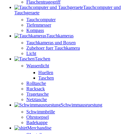
Flaschentragegriff
Tauchcomputer und
Tauchgeraete
Tauchcomputer
Tiefenmesser
Kompass
Tauchkameras
Tauchkameras und Boxen
Zubehoer fuer Tauchkamera
Licht
Taschen
Wasserdicht
Huellen
Taschen
Rolltasche
Rucksack
Tragetasche
Netztasche
Schwimmausruestung
Schwimmbrille
Ohrstoepsel
Badekappe
Merchandise