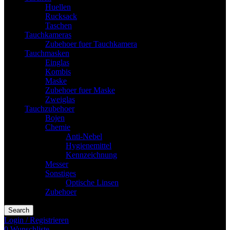
Huellen
Rucksack
Taschen
Tauchkameras
Zubehoer fuer Tauchkamera
Tauchmasken
Einglas
Kombis
Maske
Zubehoer fuer Maske
Zweiglas
Tauchzubehoer
Bojen
Chemie
Anti-Nebel
Hygienemittel
Kennzeichnung
Messer
Sonstiges
Optische Linsen
Zubehoer
Search
Login / Registrieren
0
Wunschliste