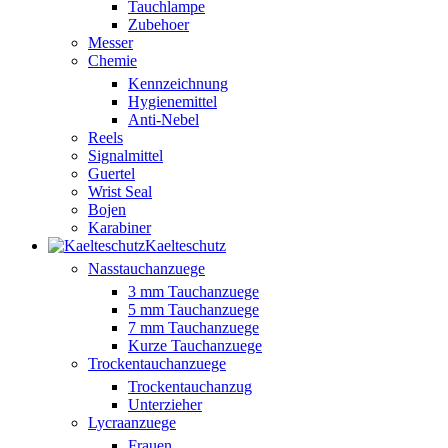
Tauchlampe
Zubehoer
Messer
Chemie
Kennzeichnung
Hygienemittel
Anti-Nebel
Reels
Signalmittel
Guertel
Wrist Seal
Bojen
Karabiner
Kaelteschutz
Nasstauchanzuege
3 mm Tauchanzuege
5 mm Tauchanzuege
7 mm Tauchanzuege
Kurze Tauchanzuege
Trockentauchanzuege
Trockentauchanzug
Unterzieher
Lycraanzuege
Frauen