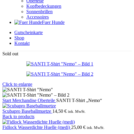
Oberteile
Kopfbedeckungen
Sonnenbrillen
Accessoires
Fuer Hunde
Gutscheinkarte
Shop
Kontakt
Sold out
Click to enlarge
Start
Merchandise
Oberteile
SANTI T-Shirt „Nemo“
Scubapro Baseballmuetze
14,50
€
ink. MwSt.
Back to products
Fidlock Wasserdichte Huelle (medi)
25,00
€
ink. MwSt.