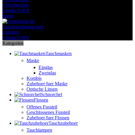
0
Vergleichen
0
items
0,00
€
Menü
0
items
0,00
€
Kategorien
Tauchmasken
Maske
Einglas
Zweiglas
Kombis
Zubehoer fuer Maske
Optische Linsen
Schnorchel
Flossen
Offenes Fussteil
Geschlossenes Fussteil
Zubehoer fuer Flossen
Tauchzubehoer
Tauchlampen