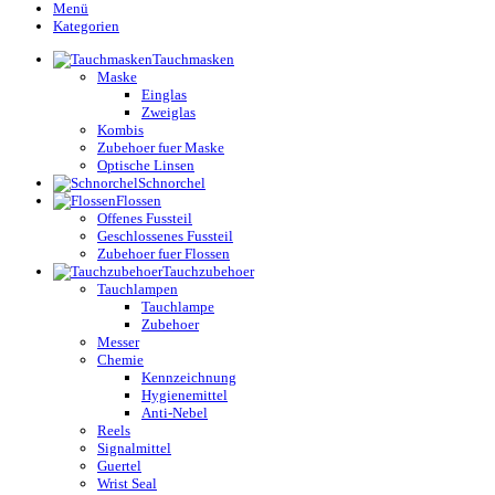
Menü
Kategorien
Tauchmasken
Maske
Einglas
Zweiglas
Kombis
Zubehoer fuer Maske
Optische Linsen
Schnorchel
Flossen
Offenes Fussteil
Geschlossenes Fussteil
Zubehoer fuer Flossen
Tauchzubehoer
Tauchlampen
Tauchlampe
Zubehoer
Messer
Chemie
Kennzeichnung
Hygienemittel
Anti-Nebel
Reels
Signalmittel
Guertel
Wrist Seal