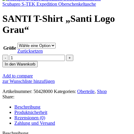
Scubapro S-TEK Expedition Oberschenkeltasche
SANTI T-Shirt „Santi Logo
Grau“
Größe
Zurücksetzen
SANTI
T-
In den Warenkorb
Shirt
"Santi
Add to compare
Logo
zur Wunschliste hinzufügen
Grau"
Menge
Artikelnummer:
50428000
Kategorien:
Oberteile
,
Shop
Share:
Beschreibung
Produktsicherheit
Rezensionen (0)
Zahlung und Versand
Beschreibung