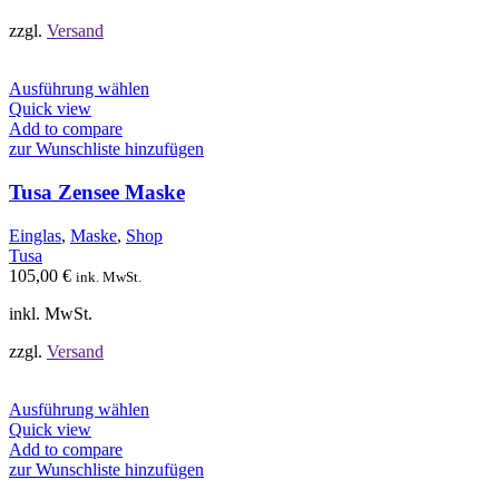
gewählt
werden
zzgl.
Versand
Dieses
Ausführung wählen
Produkt
Quick view
weist
Add to compare
mehrere
zur Wunschliste hinzufügen
Varianten
auf.
Tusa Zensee Maske
Die
Optionen
Einglas
,
Maske
,
Shop
können
Tusa
auf
105,00
€
ink. MwSt.
der
Produktseite
inkl. MwSt.
gewählt
werden
zzgl.
Versand
Dieses
Ausführung wählen
Produkt
Quick view
weist
Add to compare
mehrere
zur Wunschliste hinzufügen
Varianten