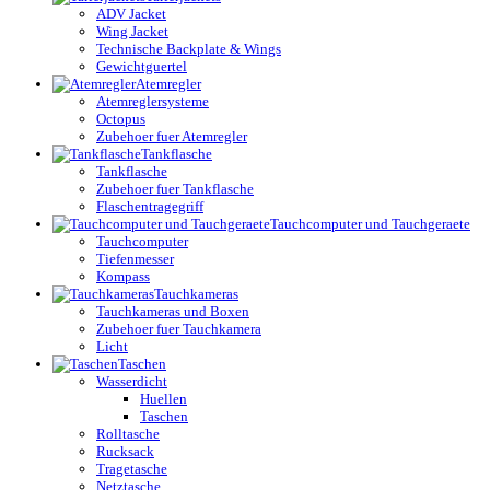
ADV Jacket
Wing Jacket
Technische Backplate & Wings
Gewichtguertel
Atemregler
Atemreglersysteme
Octopus
Zubehoer fuer Atemregler
Tankflasche
Tankflasche
Zubehoer fuer Tankflasche
Flaschentragegriff
Tauchcomputer und Tauchgeraete
Tauchcomputer
Tiefenmesser
Kompass
Tauchkameras
Tauchkameras und Boxen
Zubehoer fuer Tauchkamera
Licht
Taschen
Wasserdicht
Huellen
Taschen
Rolltasche
Rucksack
Tragetasche
Netztasche