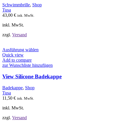
Optionen
Schwimmbrille
,
Shop
können
Tusa
auf
43,00
€
ink. MwSt.
der
Produktseite
inkl. MwSt.
gewählt
werden
zzgl.
Versand
Dieses
Ausführung wählen
Produkt
Quick view
weist
Add to compare
mehrere
zur Wunschliste hinzufügen
Varianten
auf.
View Silicone Badekappe
Die
Optionen
Badekappe
,
Shop
können
Tusa
auf
11,50
€
ink. MwSt.
der
Produktseite
inkl. MwSt.
gewählt
werden
zzgl.
Versand