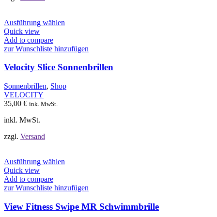
Dieses
Ausführung wählen
Produkt
Quick view
weist
Add to compare
mehrere
zur Wunschliste hinzufügen
Varianten
auf.
Velocity Slice Sonnenbrillen
Die
Optionen
Sonnenbrillen
,
Shop
können
VELOCITY
auf
35,00
€
ink. MwSt.
der
Produktseite
inkl. MwSt.
gewählt
werden
zzgl.
Versand
Dieses
Ausführung wählen
Produkt
Quick view
weist
Add to compare
mehrere
zur Wunschliste hinzufügen
Varianten
auf.
View Fitness Swipe MR Schwimmbrille
Die