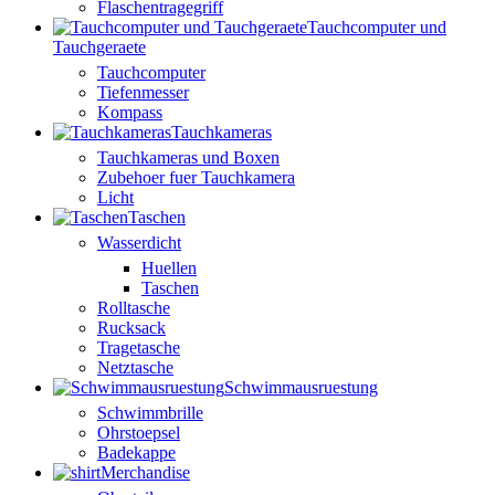
Flaschentragegriff
Tauchcomputer und
Tauchgeraete
Tauchcomputer
Tiefenmesser
Kompass
Tauchkameras
Tauchkameras und Boxen
Zubehoer fuer Tauchkamera
Licht
Taschen
Wasserdicht
Huellen
Taschen
Rolltasche
Rucksack
Tragetasche
Netztasche
Schwimmausruestung
Schwimmbrille
Ohrstoepsel
Badekappe
Merchandise