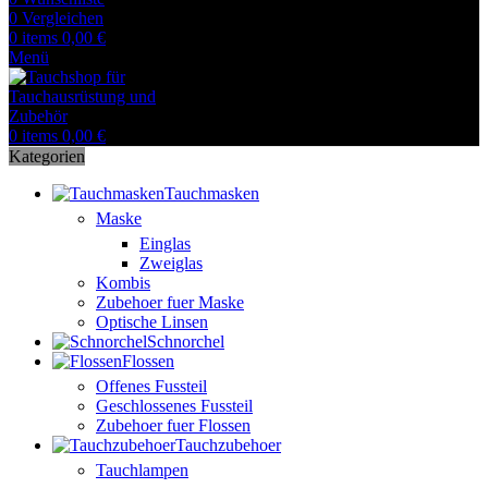
0
Vergleichen
0
items
0,00
€
Menü
0
items
0,00
€
Kategorien
Tauchmasken
Maske
Einglas
Zweiglas
Kombis
Zubehoer fuer Maske
Optische Linsen
Schnorchel
Flossen
Offenes Fussteil
Geschlossenes Fussteil
Zubehoer fuer Flossen
Tauchzubehoer
Tauchlampen