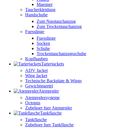
Maenner
Taucherkleidung
Handschuhe
Zum Nasstauchanzug
Zum Trockentauchanzug
Fuesslinge
Fuesslinge
Socken
Schuhe
Trockentauchanzugsschuhe
Kopfhauben
Tarierjackets
ADV Jacket
Wing Jacket
Technische Backplate & Wings
Gewichtguertel
Atemregler
Atemreglersysteme
Octopus
Zubehoer fuer Atemregler
Tankflasche
Tankflasche
Zubehoer fuer Tankflasche