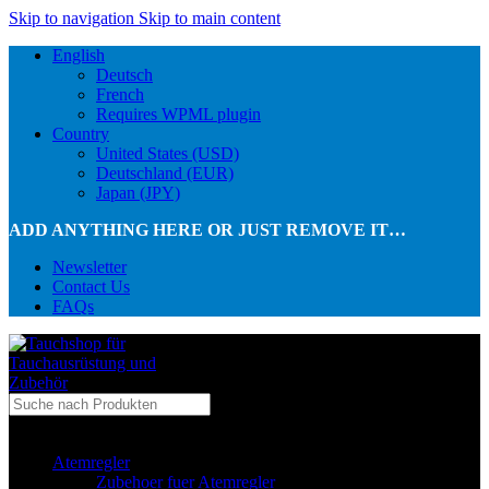
Skip to navigation
Skip to main content
English
Deutsch
French
Requires WPML plugin
Country
United States (USD)
Deutschland (EUR)
Japan (JPY)
ADD ANYTHING HERE OR JUST REMOVE IT…
Newsletter
Contact Us
FAQs
...in Kategorie
Atemregler
Zubehoer fuer Atemregler