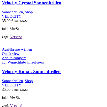
auf.
Velocity Crystal Sonnenbrillen
Die
Optionen
Sonnenbrillen
,
Shop
können
VELOCITY
auf
35,00
€
ink. MwSt.
der
Produktseite
inkl. MwSt.
gewählt
werden
zzgl.
Versand
Dieses
Ausführung wählen
Produkt
Quick view
weist
Add to compare
mehrere
zur Wunschliste hinzufügen
Varianten
auf.
Velocity Konak Sonnenbrillen
Die
Optionen
Sonnenbrillen
,
Shop
können
VELOCITY
auf
35,00
€
ink. MwSt.
der
Produktseite
inkl. MwSt.
gewählt
werden
zzgl.
Versand