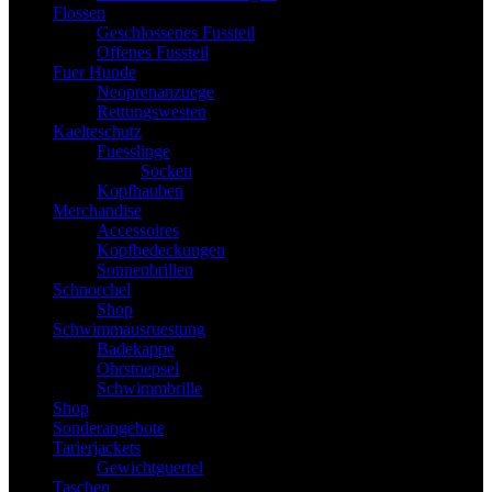
Flossen
Geschlossenes Fussteil
Offenes Fussteil
Fuer Hunde
Neoprenanzuege
Rettungswesten
Kaelteschutz
Fuesslinge
Socken
Kopfhauben
Merchandise
Accessoires
Kopfbedeckungen
Sonnenbrillen
Schnorchel
Shop
Schwimmausruestung
Badekappe
Ohrstoepsel
Schwimmbrille
Shop
Sonderangebote
Tarierjackets
Gewichtguertel
Taschen