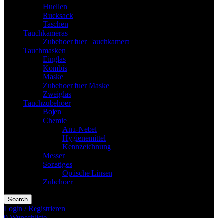
Huellen
Rucksack
Taschen
Tauchkameras
Zubehoer fuer Tauchkamera
Tauchmasken
Einglas
Kombis
Maske
Zubehoer fuer Maske
Zweiglas
Tauchzubehoer
Bojen
Chemie
Anti-Nebel
Hygienemittel
Kennzeichnung
Messer
Sonstiges
Optische Linsen
Zubehoer
Search
Login / Registrieren
0
Wunschliste