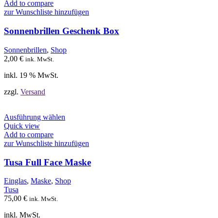
Add to compare
zur Wunschliste hinzufügen
Sonnenbrillen Geschenk Box
Sonnenbrillen
,
Shop
2,00
€
ink. MwSt.
inkl. 19 % MwSt.
zzgl.
Versand
Dieses
Ausführung wählen
Produkt
Quick view
weist
Add to compare
mehrere
zur Wunschliste hinzufügen
Varianten
auf.
Tusa Full Face Maske
Die
Optionen
Einglas
,
Maske
,
Shop
können
Tusa
auf
75,00
€
ink. MwSt.
der
Produktseite
inkl. MwSt.