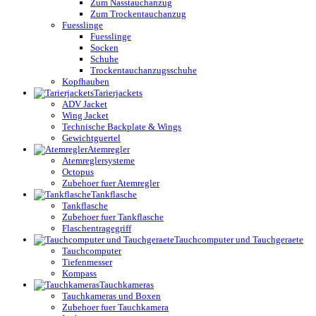
Zum Nasstauchanzug
Zum Trockentauchanzug
Fuesslinge
Fuesslinge
Socken
Schuhe
Trockentauchanzugsschuhe
Kopfhauben
Tarierjackets
ADV Jacket
Wing Jacket
Technische Backplate & Wings
Gewichtguertel
Atemregler
Atemreglersysteme
Octopus
Zubehoer fuer Atemregler
Tankflasche
Tankflasche
Zubehoer fuer Tankflasche
Flaschentragegriff
Tauchcomputer und Tauchgeraete
Tauchcomputer
Tiefenmesser
Kompass
Tauchkameras
Tauchkameras und Boxen
Zubehoer fuer Tauchkamera