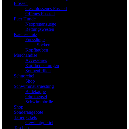
Flossen
Geschlossenes Fussteil
Offenes Fussteil
Fuer Hunde
Neoprenanzuege
Rettungswesten
Kaelteschutz
Fuesslinge
Socken
Kopfhauben
Merchandise
Accessoires
Kopfbedeckungen
Sonnenbrillen
Schnorchel
Shop
Schwimmausruestung
Badekappe
Ohrstoepsel
Schwimmbrille
Shop
Sonderangebote
Tarierjackets
Gewichtguertel
Taschen