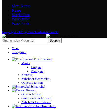
Mein Konto
Kasse
Vergleichen
Wunschliste
Warenkorb
Copyright 2025 @ Tauchindustrie GmbH
Search
Menü
Kategorien
Tauchmasken
Maske
Einglas
Zweiglas
Kombis
Zubehoer fuer Maske
Optische Linsen
Schnorchel
Flossen
Offenes Fussteil
Geschlossenes Fussteil
Zubehoer fuer Flossen
Tauchzubehoer