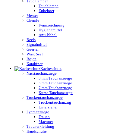
Tauchlampen
Tauchlampe
Zubehoer
Messer
Chemie
Kennzeichnung
Hygienemittel
Anti-Nebel
Reels
Signalmittel
Guertel
Wrist Seal
Bojen
Karabiner
Kaelteschutz
Nasstauchanzuege
3 mm Tauchanzuege
5 mm Tauchanzuege
7 mm Tauchanzuege
Kurze Tauchanzuege
Trockentauchanzuege
Trockentauchanzug
Unterzieher
Lycraanzuege
Frauen
Maenner
Taucherkleidung
Handschuhe