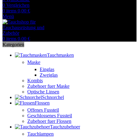
0
Vergleichen
0
items
0,00
€
Menü
0
items
0,00
€
Kategorien
Tauchmasken
Maske
Einglas
Zweiglas
Kombis
Zubehoer fuer Maske
Optische Linsen
Schnorchel
Flossen
Offenes Fussteil
Geschlossenes Fussteil
Zubehoer fuer Flossen
Tauchzubehoer
Tauchlampen