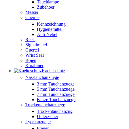
Tauchlampe
Zubehoer
Messer
Chemie
Kennzeichnung
Hygienemittel
Anti-Nebel
Reels
Signalmittel
Guertel
Wrist Seal
Bojen
Karabiner
Kaelteschutz
Nasstauchanzuege
3 mm Tauchanzuege
5 mm Tauchanzuege
7 mm Tauchanzuege
Kurze Tauchanzuege
Trockentauchanzuege
Trockentauchanzug
Unterzieher
Lycraanzuege
Frauen