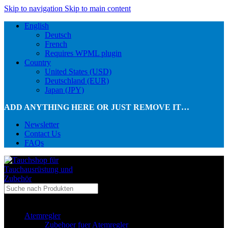
Skip to navigation
Skip to main content
English
Deutsch
French
Requires WPML plugin
Country
United States (USD)
Deutschland (EUR)
Japan (JPY)
ADD ANYTHING HERE OR JUST REMOVE IT…
Newsletter
Contact Us
FAQs
...in Kategorie
Atemregler
Zubehoer fuer Atemregler