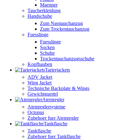
Maenner
Taucherkleidung
Handschuhe
Zum Nasstauchanzug
Zum Trockentauchanzug
Fuesslinge
Fuesslinge
Socken
Schuhe
Trockentauchanzugsschuhe
Kopfhauben
Tarierjackets
ADV Jacket
Wing Jacket
Technische Backplate & Wings
Gewichtguertel
Atemregler
Atemreglersysteme
Octopus
Zubehoer fuer Atemregler
Tankflasche
Tankflasche
Zubehoer fuer Tankflasche