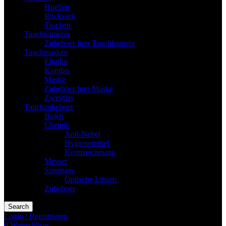
Huellen
Rucksack
Taschen
Tauchkameras
Zubehoer fuer Tauchkamera
Tauchmasken
Einglas
Kombis
Maske
Zubehoer fuer Maske
Zweiglas
Tauchzubehoer
Bojen
Chemie
Anti-Nebel
Hygienemittel
Kennzeichnung
Messer
Sonstiges
Optische Linsen
Zubehoer
Search
Login / Registrieren
0
Wunschliste