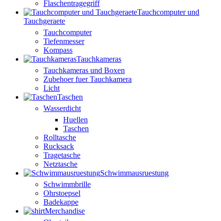
Flaschentragegriff
Tauchcomputer und
Tauchgeraete
Tauchcomputer
Tiefenmesser
Kompass
Tauchkameras
Tauchkameras und Boxen
Zubehoer fuer Tauchkamera
Licht
Taschen
Wasserdicht
Huellen
Taschen
Rolltasche
Rucksack
Tragetasche
Netztasche
Schwimmausruestung
Schwimmbrille
Ohrstoepsel
Badekappe
Merchandise