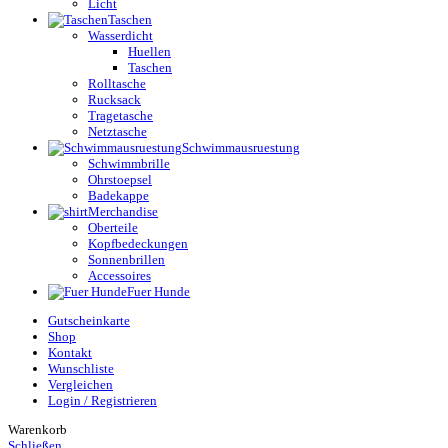
Licht
Taschen
Wasserdicht
Huellen
Taschen
Rolltasche
Rucksack
Tragetasche
Netztasche
Schwimmausruestung
Schwimmbrille
Ohrstoepsel
Badekappe
Merchandise
Oberteile
Kopfbedeckungen
Sonnenbrillen
Accessoires
Fuer Hunde
Gutscheinkarte
Shop
Kontakt
Wunschliste
Vergleichen
Login / Registrieren
Warenkorb
Schließen