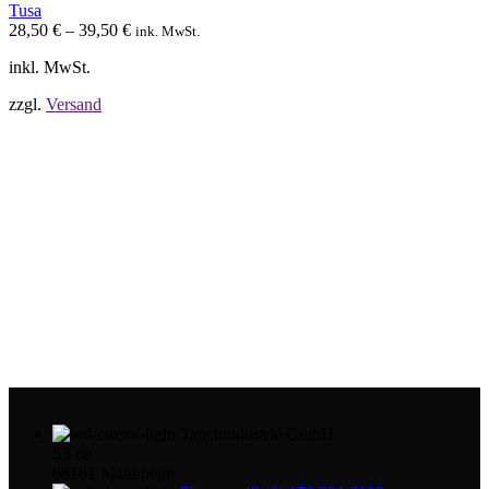
Tusa
28,50
€
–
39,50
€
ink. MwSt.
inkl. MwSt.
zzgl.
Versand
Tauchindustrie GmbH
S3 6a
68161 Mannheim