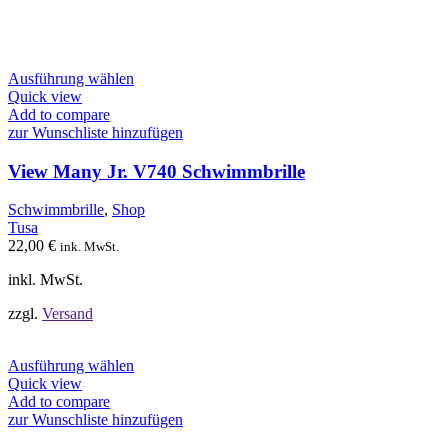
Dieses
Ausführung wählen
Produkt
Quick view
weist
Add to compare
mehrere
zur Wunschliste hinzufügen
Varianten
auf.
View Many Jr. V740 Schwimmbrille
Die
Optionen
Schwimmbrille
,
Shop
können
Tusa
auf
22,00
€
ink. MwSt.
der
Produktseite
inkl. MwSt.
gewählt
werden
zzgl.
Versand
Dieses
Ausführung wählen
Produkt
Quick view
weist
Add to compare
mehrere
zur Wunschliste hinzufügen
Varianten