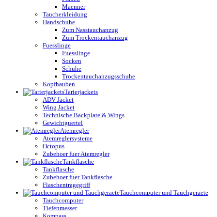
Maenner
Taucherkleidung
Handschuhe
Zum Nasstauchanzug
Zum Trockentauchanzug
Fuesslinge
Fuesslinge
Socken
Schuhe
Trockentauchanzugsschuhe
Kopfhauben
Tarierjackets
ADV Jacket
Wing Jacket
Technische Backplate & Wings
Gewichtguertel
Atemregler
Atemreglersysteme
Octopus
Zubehoer fuer Atemregler
Tankflasche
Tankflasche
Zubehoer fuer Tankflasche
Flaschentragegriff
Tauchcomputer und Tauchgeraete
Tauchcomputer
Tiefenmesser
Kompass