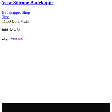
auf.
View Silicone Badekappe
Die
Optionen
Badekappe
,
Shop
können
Tusa
auf
11,50
€
ink. MwSt.
der
Produktseite
inkl. MwSt.
gewählt
werden
zzgl.
Versand