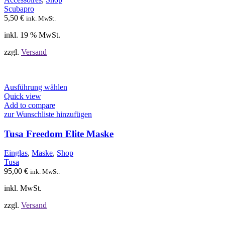
Scubapro
5,50
€
ink. MwSt.
inkl. 19 % MwSt.
zzgl.
Versand
Dieses
Ausführung wählen
Produkt
Quick view
weist
Add to compare
mehrere
zur Wunschliste hinzufügen
Varianten
auf.
Tusa Freedom Elite Maske
Die
Optionen
Einglas
,
Maske
,
Shop
können
Tusa
auf
95,00
€
ink. MwSt.
der
Produktseite
inkl. MwSt.
gewählt
werden
zzgl.
Versand