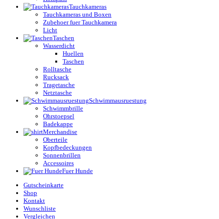
Tauchkameras
Tauchkameras und Boxen
Zubehoer fuer Tauchkamera
Licht
Taschen
Wasserdicht
Huellen
Taschen
Rolltasche
Rucksack
Tragetasche
Netztasche
Schwimmausruestung
Schwimmbrille
Ohrstoepsel
Badekappe
Merchandise
Oberteile
Kopfbedeckungen
Sonnenbrillen
Accessoires
Fuer Hunde
Gutscheinkarte
Shop
Kontakt
Wunschliste
Vergleichen