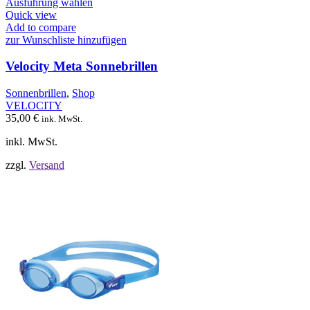
Dieses
Ausführung wählen
Produkt
Quick view
weist
Add to compare
mehrere
zur Wunschliste hinzufügen
Varianten
auf.
Velocity Meta Sonnebrillen
Die
Optionen
Sonnenbrillen
,
Shop
können
VELOCITY
auf
35,00
€
ink. MwSt.
der
Produktseite
inkl. MwSt.
gewählt
werden
zzgl.
Versand