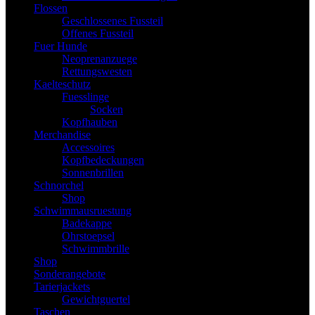
Flossen
Geschlossenes Fussteil
Offenes Fussteil
Fuer Hunde
Neoprenanzuege
Rettungswesten
Kaelteschutz
Fuesslinge
Socken
Kopfhauben
Merchandise
Accessoires
Kopfbedeckungen
Sonnenbrillen
Schnorchel
Shop
Schwimmausruestung
Badekappe
Ohrstoepsel
Schwimmbrille
Shop
Sonderangebote
Tarierjackets
Gewichtguertel
Taschen