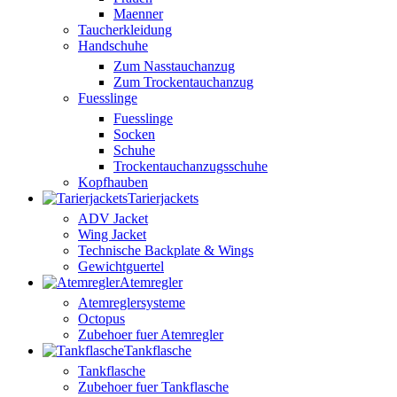
Maenner
Taucherkleidung
Handschuhe
Zum Nasstauchanzug
Zum Trockentauchanzug
Fuesslinge
Fuesslinge
Socken
Schuhe
Trockentauchanzugsschuhe
Kopfhauben
Tarierjackets
ADV Jacket
Wing Jacket
Technische Backplate & Wings
Gewichtguertel
Atemregler
Atemreglersysteme
Octopus
Zubehoer fuer Atemregler
Tankflasche
Tankflasche
Zubehoer fuer Tankflasche