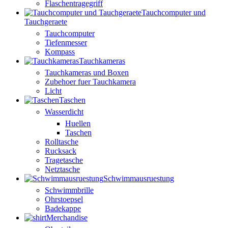
Flaschentragegriff
Tauchcomputer und
Tauchgeraete
Tauchcomputer
Tiefenmesser
Kompass
Tauchkameras
Tauchkameras und Boxen
Zubehoer fuer Tauchkamera
Licht
Taschen
Wasserdicht
Huellen
Taschen
Rolltasche
Rucksack
Tragetasche
Netztasche
Schwimmausruestung
Schwimmbrille
Ohrstoepsel
Badekappe
Merchandise