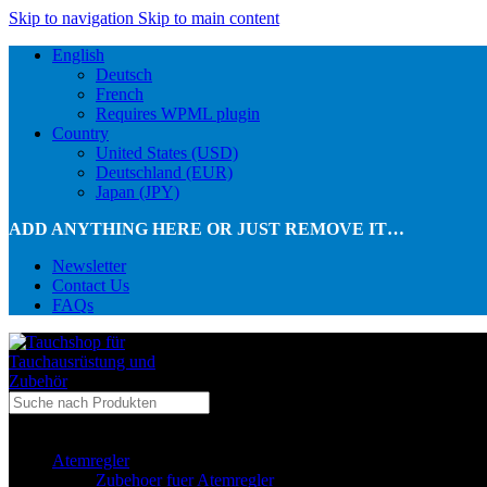
Skip to navigation
Skip to main content
English
Deutsch
French
Requires WPML plugin
Country
United States (USD)
Deutschland (EUR)
Japan (JPY)
ADD ANYTHING HERE OR JUST REMOVE IT…
Newsletter
Contact Us
FAQs
...in Kategorie
Atemregler
Zubehoer fuer Atemregler