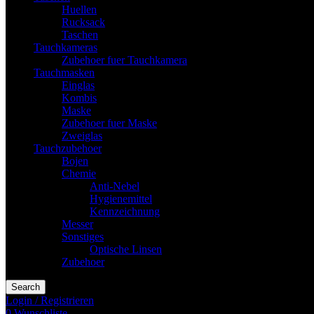
Huellen
Rucksack
Taschen
Tauchkameras
Zubehoer fuer Tauchkamera
Tauchmasken
Einglas
Kombis
Maske
Zubehoer fuer Maske
Zweiglas
Tauchzubehoer
Bojen
Chemie
Anti-Nebel
Hygienemittel
Kennzeichnung
Messer
Sonstiges
Optische Linsen
Zubehoer
Search
Login / Registrieren
0
Wunschliste