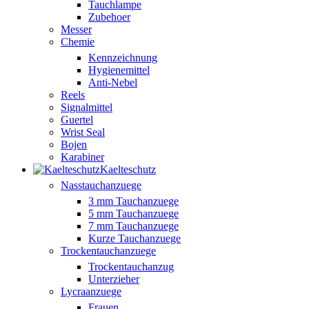
Tauchlampe
Zubehoer
Messer
Chemie
Kennzeichnung
Hygienemittel
Anti-Nebel
Reels
Signalmittel
Guertel
Wrist Seal
Bojen
Karabiner
Kaelteschutz
Nasstauchanzuege
3 mm Tauchanzuege
5 mm Tauchanzuege
7 mm Tauchanzuege
Kurze Tauchanzuege
Trockentauchanzuege
Trockentauchanzug
Unterzieher
Lycraanzuege
Frauen