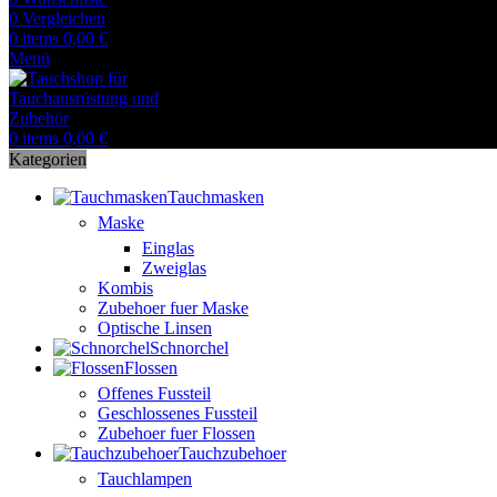
0
Vergleichen
0
items
0,00
€
Menü
0
items
0,00
€
Kategorien
Tauchmasken
Maske
Einglas
Zweiglas
Kombis
Zubehoer fuer Maske
Optische Linsen
Schnorchel
Flossen
Offenes Fussteil
Geschlossenes Fussteil
Zubehoer fuer Flossen
Tauchzubehoer
Tauchlampen