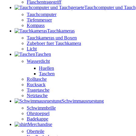
Flaschentragegriff
Tauchcomputer und Tauch
Tauchcomputer
Tiefenmesser
Kompass
Tauchkameras
Tauchkameras und Boxen
Zubehoer fuer Tauchkamera
Licht
Taschen
Wasserdicht
Huellen
Taschen
Rolltasche
Rucksack
Tragetasche
Netztasche
Schwimmausruestung
Schwimmbrille
Ohrstoepsel
Badekappe
Merchandise
Oberteile