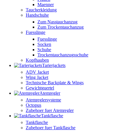
Maenner
Taucherkleidung
Handschuhe
Zum Nasstauchanzug
Zum Trockentauchanzug
Fuesslinge
Fuesslinge
Socken
Schuhe
Trockentauchanzugsschuhe
Kopfhauben
Tarierjackets
ADV Jacket
Wing Jacket
Technische Backplate & Wings
Gewichtguertel
Atemregler
Atemreglersysteme
Octopus
Zubehoer fuer Atemregler
Tankflasche
Tankflasche
Zubehoer fuer Tankflasche