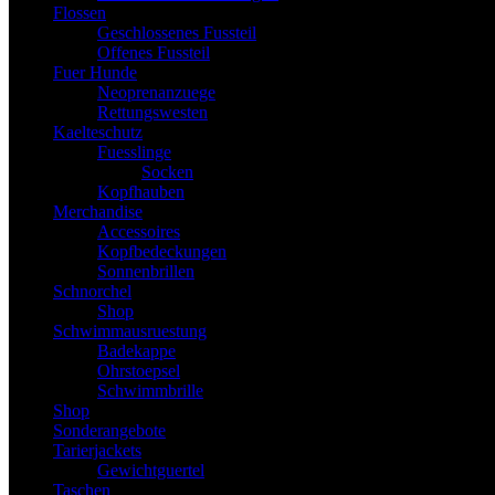
Flossen
Geschlossenes Fussteil
Offenes Fussteil
Fuer Hunde
Neoprenanzuege
Rettungswesten
Kaelteschutz
Fuesslinge
Socken
Kopfhauben
Merchandise
Accessoires
Kopfbedeckungen
Sonnenbrillen
Schnorchel
Shop
Schwimmausruestung
Badekappe
Ohrstoepsel
Schwimmbrille
Shop
Sonderangebote
Tarierjackets
Gewichtguertel
Taschen