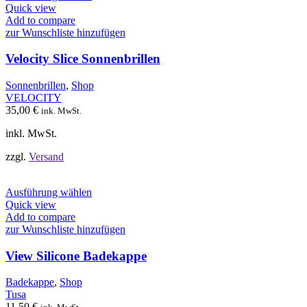
Produkt
Quick view
weist
Add to compare
mehrere
zur Wunschliste hinzufügen
Varianten
auf.
Velocity Slice Sonnenbrillen
Die
Optionen
Sonnenbrillen
,
Shop
können
VELOCITY
auf
35,00
€
ink. MwSt.
der
Produktseite
inkl. MwSt.
gewählt
werden
zzgl.
Versand
Dieses
Ausführung wählen
Produkt
Quick view
weist
Add to compare
mehrere
zur Wunschliste hinzufügen
Varianten
auf.
View Silicone Badekappe
Die
Optionen
Badekappe
,
Shop
können
Tusa
auf
11,50
€