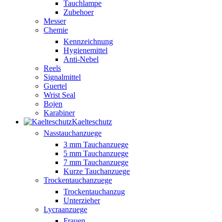
Tauchlampe
Zubehoer
Messer
Chemie
Kennzeichnung
Hygienemittel
Anti-Nebel
Reels
Signalmittel
Guertel
Wrist Seal
Bojen
Karabiner
Kaelteschutz
Nasstauchanzuege
3 mm Tauchanzuege
5 mm Tauchanzuege
7 mm Tauchanzuege
Kurze Tauchanzuege
Trockentauchanzuege
Trockentauchanzug
Unterzieher
Lycraanzuege
Frauen