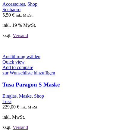
Accessoires
,
Shop
Scubapro
5,50
€
ink. MwSt.
inkl. 19 % MwSt.
zzgl.
Versand
Dieses
Ausführung wählen
Produkt
Quick view
weist
Add to compare
mehrere
zur Wunschliste hinzufügen
Varianten
auf.
Tusa Paragon S Maske
Die
Optionen
Einglas
,
Maske
,
Shop
können
Tusa
auf
229,00
€
ink. MwSt.
der
Produktseite
inkl. MwSt.
gewählt
werden
zzgl.
Versand