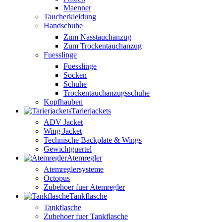
Maenner
Taucherkleidung
Handschuhe
Zum Nasstauchanzug
Zum Trockentauchanzug
Fuesslinge
Fuesslinge
Socken
Schuhe
Trockentauchanzugsschuhe
Kopfhauben
Tarierjackets
ADV Jacket
Wing Jacket
Technische Backplate & Wings
Gewichtguertel
Atemregler
Atemreglersysteme
Octopus
Zubehoer fuer Atemregler
Tankflasche
Tankflasche
Zubehoer fuer Tankflasche