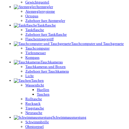
Gewichtguertel
Atemregler
Atemreglersysteme
Octopus
Zubehoer fuer Atemregler
Tankflasche
Tankflasche
Zubehoer fuer Tankflasche
Flaschentragegriff
Tauchcomputer und Tauchgeraete
Tauchcomputer
Tiefenmesser
Kompass
Tauchkameras
Tauchkameras und Boxen
Zubehoer fuer Tauchkamera
Licht
Taschen
Wasserdicht
Huellen
Taschen
Rolltasche
Rucksack
Tragetasche
Netztasche
Schwimmausruestung
Schwimmbrille
Ohrstoepsel