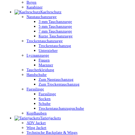
Bojen
Karabiner
Kaelteschutz
Nasstauchanzuege
3 mm Tauchanzuege
5 mm Tauchanzuege
7 mm Tauchanzuege
Kurze Tauchanzuege
Trockentauchanzuege
Trockentauchanzug
Unterzieher
Lycraanzuege
Frauen
Maenner
Taucherkleidung
Handschuhe
Zum Nasstauchanzug
Zum Trockentauchanzug
Fuesslinge
Fuesslinge
Socken
Schuhe
Trockentauchanzugsschuhe
Kopfhauben
Tarierjackets
ADV Jacket
Wing Jacket
Technische Backplate & Wings