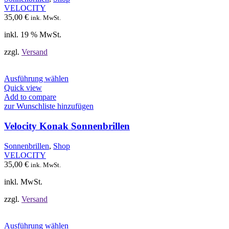
VELOCITY
35,00
€
ink. MwSt.
inkl. 19 % MwSt.
zzgl.
Versand
Dieses
Ausführung wählen
Produkt
Quick view
weist
Add to compare
mehrere
zur Wunschliste hinzufügen
Varianten
auf.
Velocity Konak Sonnenbrillen
Die
Optionen
Sonnenbrillen
,
Shop
können
VELOCITY
auf
35,00
€
ink. MwSt.
der
Produktseite
inkl. MwSt.
gewählt
werden
zzgl.
Versand
Dieses
Ausführung wählen