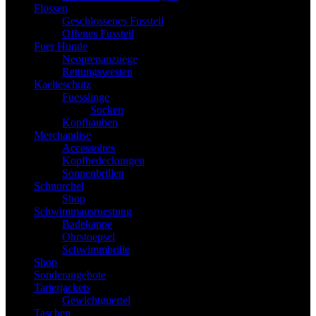
Flossen
Geschlossenes Fussteil
Offenes Fussteil
Fuer Hunde
Neoprenanzuege
Rettungswesten
Kaelteschutz
Fuesslinge
Socken
Kopfhauben
Merchandise
Accessoires
Kopfbedeckungen
Sonnenbrillen
Schnorchel
Shop
Schwimmausruestung
Badekappe
Ohrstoepsel
Schwimmbrille
Shop
Sonderangebote
Tarierjackets
Gewichtguertel
Taschen