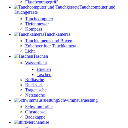
Flaschentragegriff
Tauchcomputer und
Tauchgeraete
Tauchcomputer
Tiefenmesser
Kompass
Tauchkameras
Tauchkameras und Boxen
Zubehoer fuer Tauchkamera
Licht
Taschen
Wasserdicht
Huellen
Taschen
Rolltasche
Rucksack
Tragetasche
Netztasche
Schwimmausruestung
Schwimmbrille
Ohrstoepsel
Badekappe
Merchandise