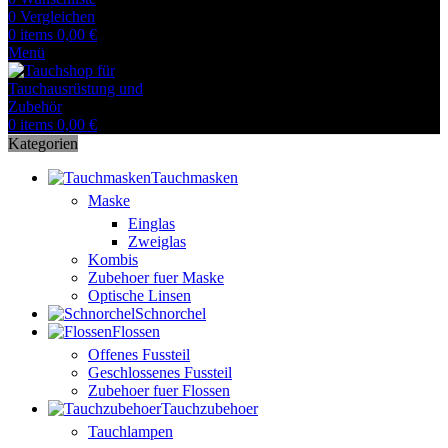
0
Vergleichen
0
items
0,00
€
Menü
0
items
0,00
€
Kategorien
Tauchmasken
Maske
Einglas
Zweiglas
Kombis
Zubehoer fuer Maske
Optische Linsen
Schnorchel
Flossen
Offenes Fussteil
Geschlossenes Fussteil
Zubehoer fuer Flossen
Tauchzubehoer
Tauchlampen