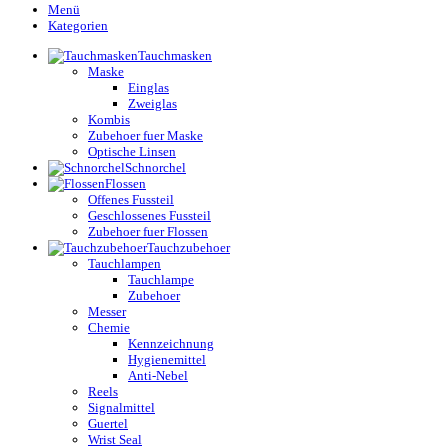
Menü
Kategorien
Tauchmasken
Maske
Einglas
Zweiglas
Kombis
Zubehoer fuer Maske
Optische Linsen
Schnorchel
Flossen
Offenes Fussteil
Geschlossenes Fussteil
Zubehoer fuer Flossen
Tauchzubehoer
Tauchlampen
Tauchlampe
Zubehoer
Messer
Chemie
Kennzeichnung
Hygienemittel
Anti-Nebel
Reels
Signalmittel
Guertel
Wrist Seal