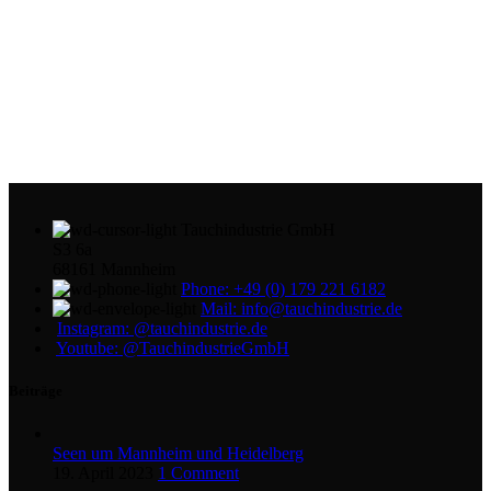
Tauchindustrie GmbH
S3 6a
68161 Mannheim
Phone: +49 (0) 179 221 6182
Mail: info@tauchindustrie.de
Instagram: @tauchindustrie.de
Youtube: @TauchindustrieGmbH
Beiträge
Seen um Mannheim und Heidelberg
19. April 2023
1 Comment