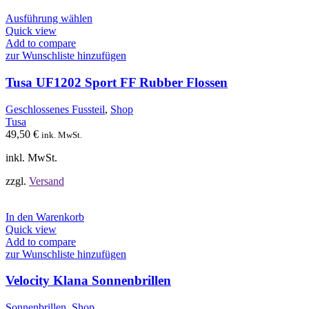
Dieses
Ausführung wählen
Produkt
Quick view
weist
Add to compare
mehrere
zur Wunschliste hinzufügen
Varianten
auf.
Tusa UF1202 Sport FF Rubber Flossen
Die
Optionen
Geschlossenes Fussteil
,
Shop
können
Tusa
auf
49,50
€
ink. MwSt.
der
Produktseite
inkl. MwSt.
gewählt
werden
zzgl.
Versand
In den Warenkorb
Quick view
Add to compare
zur Wunschliste hinzufügen
Velocity Klana Sonnenbrillen
Sonnenbrillen
,
Shop