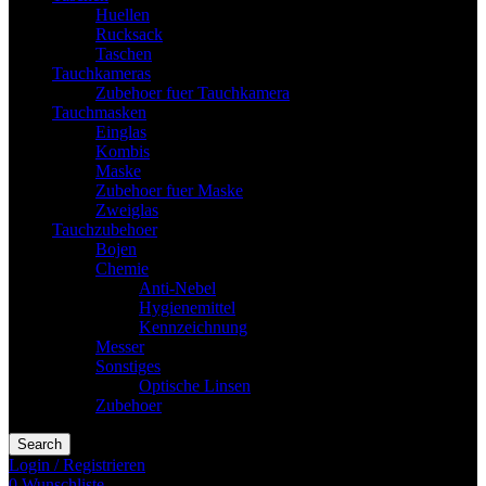
Huellen
Rucksack
Taschen
Tauchkameras
Zubehoer fuer Tauchkamera
Tauchmasken
Einglas
Kombis
Maske
Zubehoer fuer Maske
Zweiglas
Tauchzubehoer
Bojen
Chemie
Anti-Nebel
Hygienemittel
Kennzeichnung
Messer
Sonstiges
Optische Linsen
Zubehoer
Search
Login / Registrieren
0
Wunschliste