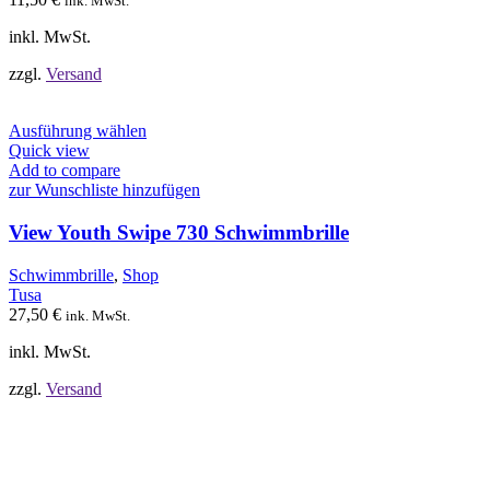
ink. MwSt.
der
Produktseite
inkl. MwSt.
gewählt
werden
zzgl.
Versand
Dieses
Ausführung wählen
Produkt
Quick view
weist
Add to compare
mehrere
zur Wunschliste hinzufügen
Varianten
auf.
View Youth Swipe 730 Schwimmbrille
Die
Optionen
Schwimmbrille
,
Shop
können
Tusa
auf
27,50
€
ink. MwSt.
der
Produktseite
inkl. MwSt.
gewählt
werden
zzgl.
Versand