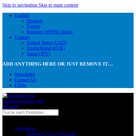
Skip to navigation
Skip to main content
English
Deutsch
French
Requires WPML plugin
Country
United States (USD)
Deutschland (EUR)
Japan (JPY)
ADD ANYTHING HERE OR JUST REMOVE IT…
Newsletter
Contact Us
FAQs
...in Kategorie
Atemregler
Zubehoer fuer Atemregler