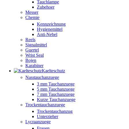
Tauchlampe
Zubehoer
Messer
Chemie
Kennzeichnung
Hygienemittel
Anti-Nebel
Reels
Signalmittel
Guertel
Wrist Seal
Bojen
Karabiner
Kaelteschutz
Nasstauchanzuege
3 mm Tauchanzuege
5 mm Tauchanzuege
7 mm Tauchanzuege
Kurze Tauchanzuege
Trockentauchanzuege
Trockentauchanzug
Unterzieher
Lycraanzuege
Frauen