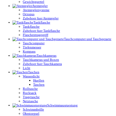
Gewichtguertel
Atemregler
Atemreglersysteme
Octopus
Zubehoer fuer Atemregler
Tankflasche
Tankflasche
Zubehoer fuer Tankflasche
Flaschentragegriff
Tauchcomputer und Tauchgeraete
Tauchcomputer
Tiefenmesser
Kompass
Tauchkameras
Tauchkameras und Boxen
Zubehoer fuer Tauchkamera
Licht
Taschen
Wasserdicht
Huellen
Taschen
Rolltasche
Rucksack
Tragetasche
Netztasche
Schwimmausruestung
Schwimmbrille
Ohrstoepsel