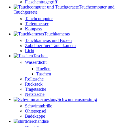
Flaschentragegriff
Tauchcomputer und
Tauchgeraete
Tauchcomputer
Tiefenmesser
Kompass
Tauchkameras
Tauchkameras und Boxen
Zubehoer fuer Tauchkamera
Licht
Taschen
Wasserdicht
Huellen
Taschen
Rolltasche
Rucksack
Tragetasche
Netztasche
Schwimmausruestung
Schwimmbrille
Ohrstoepsel
Badekappe
Merchandise