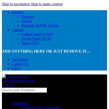
Skip to navigation
Skip to main content
English
Deutsch
French
Requires WPML plugin
Country
United States (USD)
Deutschland (EUR)
Japan (JPY)
ADD ANYTHING HERE OR JUST REMOVE IT…
Newsletter
Contact Us
FAQs
...in Kategorie
Atemregler
Zubehoer fuer Atemregler