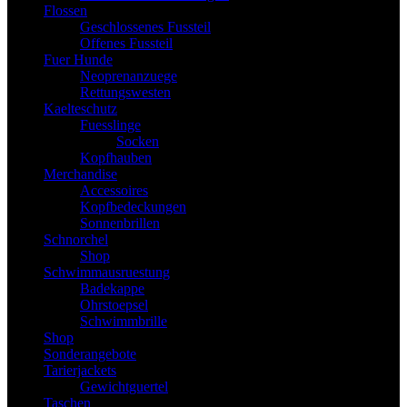
Flossen
Geschlossenes Fussteil
Offenes Fussteil
Fuer Hunde
Neoprenanzuege
Rettungswesten
Kaelteschutz
Fuesslinge
Socken
Kopfhauben
Merchandise
Accessoires
Kopfbedeckungen
Sonnenbrillen
Schnorchel
Shop
Schwimmausruestung
Badekappe
Ohrstoepsel
Schwimmbrille
Shop
Sonderangebote
Tarierjackets
Gewichtguertel
Taschen