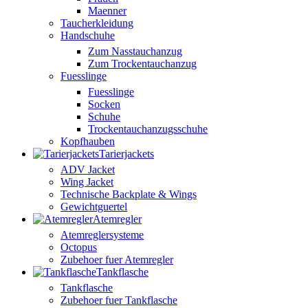
Maenner
Taucherkleidung
Handschuhe
Zum Nasstauchanzug
Zum Trockentauchanzug
Fuesslinge
Fuesslinge
Socken
Schuhe
Trockentauchanzugsschuhe
Kopfhauben
Tarierjackets
ADV Jacket
Wing Jacket
Technische Backplate & Wings
Gewichtguertel
Atemregler
Atemreglersysteme
Octopus
Zubehoer fuer Atemregler
Tankflasche
Tankflasche
Zubehoer fuer Tankflasche