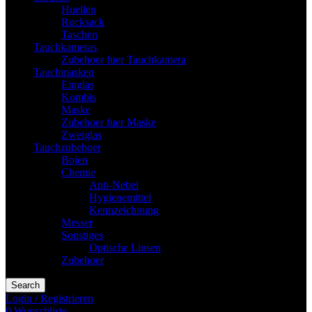
Huellen
Rucksack
Taschen
Tauchkameras
Zubehoer fuer Tauchkamera
Tauchmasken
Einglas
Kombis
Maske
Zubehoer fuer Maske
Zweiglas
Tauchzubehoer
Bojen
Chemie
Anti-Nebel
Hygienemittel
Kennzeichnung
Messer
Sonstiges
Optische Linsen
Zubehoer
Search
Login / Registrieren
0
Wunschliste