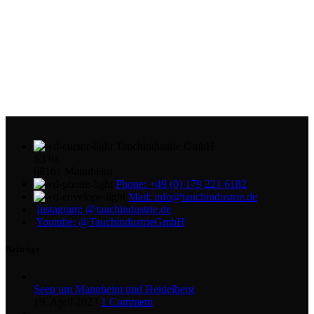
Tauchindustrie GmbH
S3 6a
68161 Mannheim
Phone: +49 (0) 179 221 6182
Mail: info@tauchindustrie.de
Instagram: @tauchindustrie.de
Youtube: @TauchindustrieGmbH
Beiträge
Seen um Mannheim und Heidelberg
19. April 2023
1 Comment