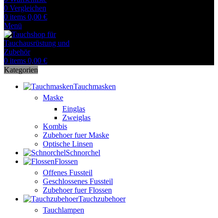
0
Vergleichen
0
items
0,00
€
Menü
0
items
0,00
€
Kategorien
Tauchmasken
Maske
Einglas
Zweiglas
Kombis
Zubehoer fuer Maske
Optische Linsen
Schnorchel
Flossen
Offenes Fussteil
Geschlossenes Fussteil
Zubehoer fuer Flossen
Tauchzubehoer
Tauchlampen