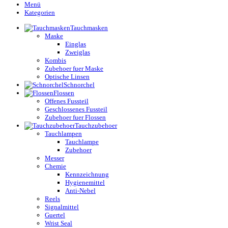
Menü
Kategorien
Tauchmasken
Maske
Einglas
Zweiglas
Kombis
Zubehoer fuer Maske
Optische Linsen
Schnorchel
Flossen
Offenes Fussteil
Geschlossenes Fussteil
Zubehoer fuer Flossen
Tauchzubehoer
Tauchlampen
Tauchlampe
Zubehoer
Messer
Chemie
Kennzeichnung
Hygienemittel
Anti-Nebel
Reels
Signalmittel
Guertel
Wrist Seal