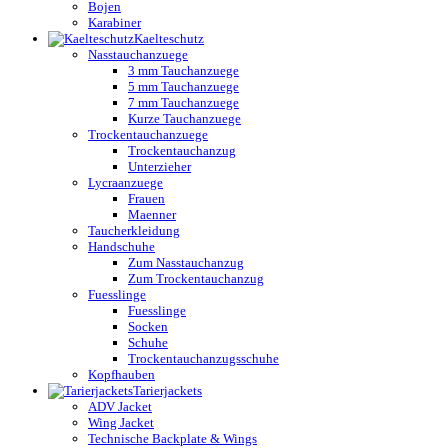
Bojen
Karabiner
Kaelteschutz
Nasstauchanzuege
3 mm Tauchanzuege
5 mm Tauchanzuege
7 mm Tauchanzuege
Kurze Tauchanzuege
Trockentauchanzuege
Trockentauchanzug
Unterzieher
Lycraanzuege
Frauen
Maenner
Taucherkleidung
Handschuhe
Zum Nasstauchanzug
Zum Trockentauchanzug
Fuesslinge
Fuesslinge
Socken
Schuhe
Trockentauchanzugsschuhe
Kopfhauben
Tarierjackets
ADV Jacket
Wing Jacket
Technische Backplate & Wings