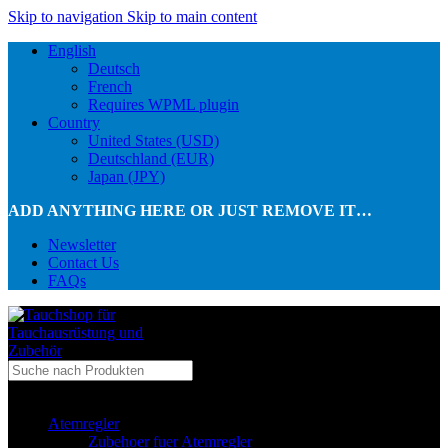
Skip to navigation
Skip to main content
English
Deutsch
French
Requires WPML plugin
Country
United States (USD)
Deutschland (EUR)
Japan (JPY)
ADD ANYTHING HERE OR JUST REMOVE IT…
Newsletter
Contact Us
FAQs
...in Kategorie
Atemregler
Zubehoer fuer Atemregler