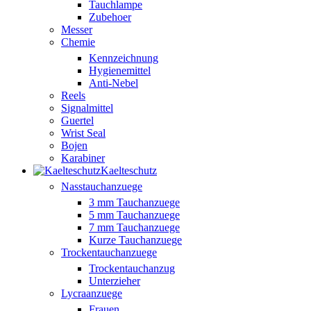
Tauchlampe
Zubehoer
Messer
Chemie
Kennzeichnung
Hygienemittel
Anti-Nebel
Reels
Signalmittel
Guertel
Wrist Seal
Bojen
Karabiner
Kaelteschutz
Nasstauchanzuege
3 mm Tauchanzuege
5 mm Tauchanzuege
7 mm Tauchanzuege
Kurze Tauchanzuege
Trockentauchanzuege
Trockentauchanzug
Unterzieher
Lycraanzuege
Frauen