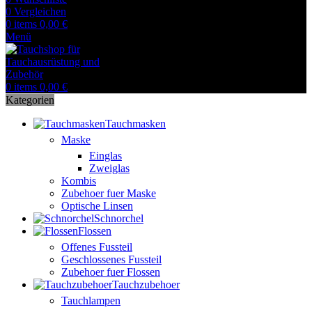
0
Vergleichen
0
items
0,00
€
Menü
0
items
0,00
€
Kategorien
Tauchmasken
Maske
Einglas
Zweiglas
Kombis
Zubehoer fuer Maske
Optische Linsen
Schnorchel
Flossen
Offenes Fussteil
Geschlossenes Fussteil
Zubehoer fuer Flossen
Tauchzubehoer
Tauchlampen