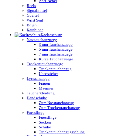
Anti-Nebel
Reels
Signalmittel
Guertel
Wrist Seal
Bojen
Karabiner
Kaelteschutz
Nasstauchanzuege
3 mm Tauchanzuege
5 mm Tauchanzuege
7 mm Tauchanzuege
Kurze Tauchanzuege
Trockentauchanzuege
Trockentauchanzug
Unterzieher
Lycraanzuege
Frauen
Maenner
Taucherkleidung
Handschuhe
Zum Nasstauchanzug
Zum Trockentauchanzug
Fuesslinge
Fuesslinge
Socken
Schuhe
Trockentauchanzugsschuhe