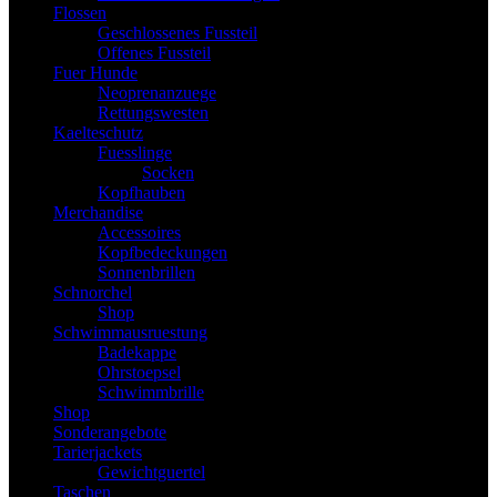
Flossen
Geschlossenes Fussteil
Offenes Fussteil
Fuer Hunde
Neoprenanzuege
Rettungswesten
Kaelteschutz
Fuesslinge
Socken
Kopfhauben
Merchandise
Accessoires
Kopfbedeckungen
Sonnenbrillen
Schnorchel
Shop
Schwimmausruestung
Badekappe
Ohrstoepsel
Schwimmbrille
Shop
Sonderangebote
Tarierjackets
Gewichtguertel
Taschen