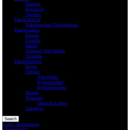
Huellen
Rucksack
Taschen
Tauchkameras
Zubehoer fuer Tauchkamera
Tauchmasken
Einglas
Kombis
Maske
Zubehoer fuer Maske
Zweiglas
Tauchzubehoer
Bojen
Chemie
Anti-Nebel
Hygienemittel
Kennzeichnung
Messer
Sonstiges
Optische Linsen
Zubehoer
Search
Login / Registrieren
0
Wunschliste