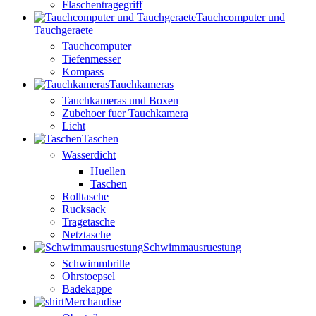
Flaschentragegriff
Tauchcomputer und
Tauchgeraete
Tauchcomputer
Tiefenmesser
Kompass
Tauchkameras
Tauchkameras und Boxen
Zubehoer fuer Tauchkamera
Licht
Taschen
Wasserdicht
Huellen
Taschen
Rolltasche
Rucksack
Tragetasche
Netztasche
Schwimmausruestung
Schwimmbrille
Ohrstoepsel
Badekappe
Merchandise