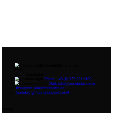
Tauchindustrie GmbH
S3 6a
68161 Mannheim
Phone: +49 (0) 179 221 6182
Mail: info@tauchindustrie.de
Instagram: @tauchindustrie.de
Youtube: @TauchindustrieGmbH
Beiträge