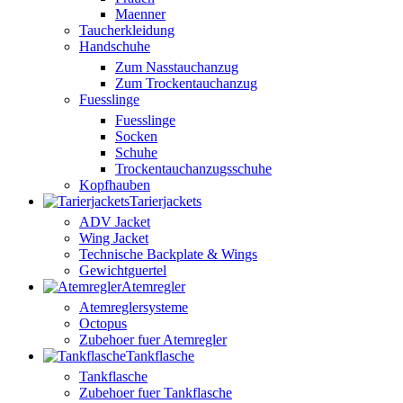
Maenner
Taucherkleidung
Handschuhe
Zum Nasstauchanzug
Zum Trockentauchanzug
Fuesslinge
Fuesslinge
Socken
Schuhe
Trockentauchanzugsschuhe
Kopfhauben
Tarierjackets
ADV Jacket
Wing Jacket
Technische Backplate & Wings
Gewichtguertel
Atemregler
Atemreglersysteme
Octopus
Zubehoer fuer Atemregler
Tankflasche
Tankflasche
Zubehoer fuer Tankflasche