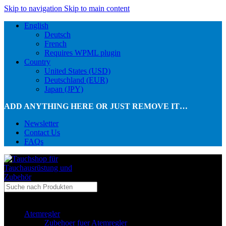
Skip to navigation
Skip to main content
English
Deutsch
French
Requires WPML plugin
Country
United States (USD)
Deutschland (EUR)
Japan (JPY)
ADD ANYTHING HERE OR JUST REMOVE IT…
Newsletter
Contact Us
FAQs
...in Kategorie
Atemregler
Zubehoer fuer Atemregler