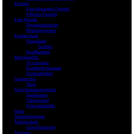
Flossen
Geschlossenes Fussteil
Offenes Fussteil
Fuer Hunde
Neoprenanzuege
Rettungswesten
Kaelteschutz
Fuesslinge
Socken
Kopfhauben
Merchandise
Accessoires
Kopfbedeckungen
Sonnenbrillen
Schnorchel
Shop
Schwimmausruestung
Badekappe
Ohrstoepsel
Schwimmbrille
Shop
Sonderangebote
Tarierjackets
Gewichtguertel
Taschen