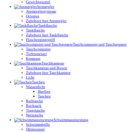
Gewichtguertel
Atemregler
Atemreglersysteme
Octopus
Zubehoer fuer Atemregler
Tankflasche
Tankflasche
Zubehoer fuer Tankflasche
Flaschentragegriff
Tauchcomputer und Tauchgeraete
Tauchcomputer
Tiefenmesser
Kompass
Tauchkameras
Tauchkameras und Boxen
Zubehoer fuer Tauchkamera
Licht
Taschen
Wasserdicht
Huellen
Taschen
Rolltasche
Rucksack
Tragetasche
Netztasche
Schwimmausruestung
Schwimmbrille
Ohrstoepsel