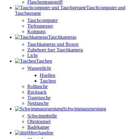
Flaschentragegriff
Tauchcomputer und
Tauchgeraete
Tauchcomputer
Tiefenmesser
Kompass
Tauchkameras
Tauchkameras und Boxen
Zubehoer fuer Tauchkamera
Licht
Taschen
Wasserdicht
Huellen
Taschen
Rolltasche
Rucksack
Tragetasche
Netztasche
Schwimmausruestung
Schwimmbrille
Ohrstoepsel
Badekappe
Merchandise