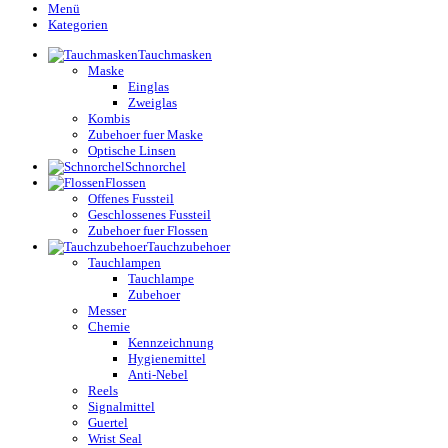
Menü
Kategorien
Tauchmasken
Maske
Einglas
Zweiglas
Kombis
Zubehoer fuer Maske
Optische Linsen
Schnorchel
Flossen
Offenes Fussteil
Geschlossenes Fussteil
Zubehoer fuer Flossen
Tauchzubehoer
Tauchlampen
Tauchlampe
Zubehoer
Messer
Chemie
Kennzeichnung
Hygienemittel
Anti-Nebel
Reels
Signalmittel
Guertel
Wrist Seal