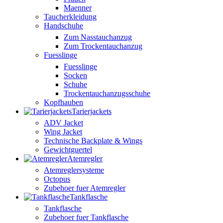
Maenner
Taucherkleidung
Handschuhe
Zum Nasstauchanzug
Zum Trockentauchanzug
Fuesslinge
Fuesslinge
Socken
Schuhe
Trockentauchanzugsschuhe
Kopfhauben
Tarierjackets
ADV Jacket
Wing Jacket
Technische Backplate & Wings
Gewichtguertel
Atemregler
Atemreglersysteme
Octopus
Zubehoer fuer Atemregler
Tankflasche
Tankflasche
Zubehoer fuer Tankflasche