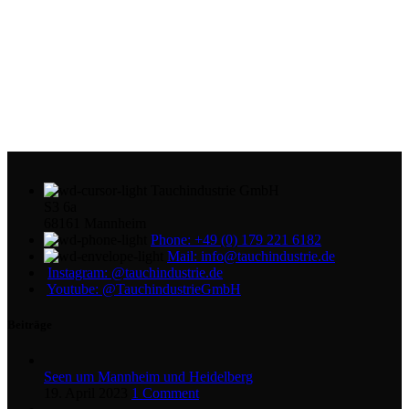
Tauchindustrie GmbH
S3 6a
68161 Mannheim
Phone: +49 (0) 179 221 6182
Mail: info@tauchindustrie.de
Instagram: @tauchindustrie.de
Youtube: @TauchindustrieGmbH
Beiträge
Seen um Mannheim und Heidelberg
19. April 2023
1 Comment