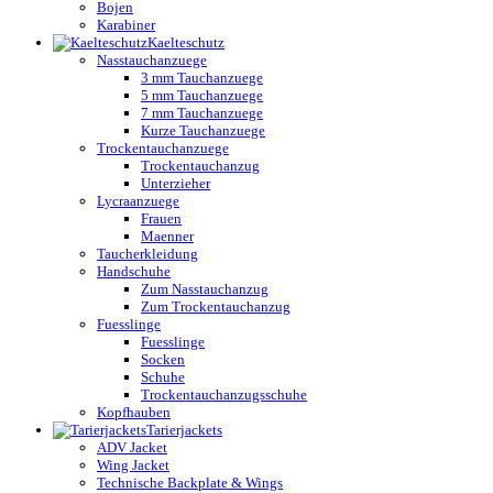
Bojen
Karabiner
Kaelteschutz
Nasstauchanzuege
3 mm Tauchanzuege
5 mm Tauchanzuege
7 mm Tauchanzuege
Kurze Tauchanzuege
Trockentauchanzuege
Trockentauchanzug
Unterzieher
Lycraanzuege
Frauen
Maenner
Taucherkleidung
Handschuhe
Zum Nasstauchanzug
Zum Trockentauchanzug
Fuesslinge
Fuesslinge
Socken
Schuhe
Trockentauchanzugsschuhe
Kopfhauben
Tarierjackets
ADV Jacket
Wing Jacket
Technische Backplate & Wings