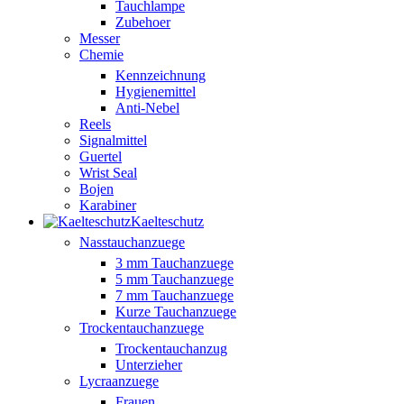
Tauchlampe
Zubehoer
Messer
Chemie
Kennzeichnung
Hygienemittel
Anti-Nebel
Reels
Signalmittel
Guertel
Wrist Seal
Bojen
Karabiner
Kaelteschutz
Nasstauchanzuege
3 mm Tauchanzuege
5 mm Tauchanzuege
7 mm Tauchanzuege
Kurze Tauchanzuege
Trockentauchanzuege
Trockentauchanzug
Unterzieher
Lycraanzuege
Frauen