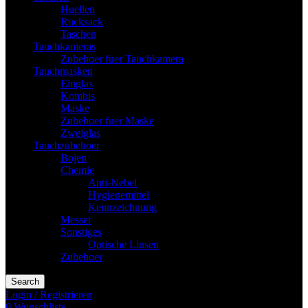
Huellen
Rucksack
Taschen
Tauchkameras
Zubehoer fuer Tauchkamera
Tauchmasken
Einglas
Kombis
Maske
Zubehoer fuer Maske
Zweiglas
Tauchzubehoer
Bojen
Chemie
Anti-Nebel
Hygienemittel
Kennzeichnung
Messer
Sonstiges
Optische Linsen
Zubehoer
Search
Login / Registrieren
0
Wunschliste