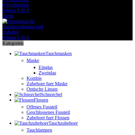
0
Vergleichen
0
items
0,00
€
Menü
0
items
0,00
€
Kategorien
Tauchmasken
Maske
Einglas
Zweiglas
Kombis
Zubehoer fuer Maske
Optische Linsen
Schnorchel
Flossen
Offenes Fussteil
Geschlossenes Fussteil
Zubehoer fuer Flossen
Tauchzubehoer
Tauchlampen