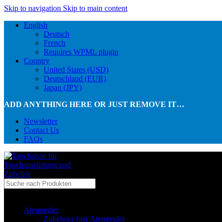
Skip to navigation
Skip to main content
English
Deutsch
French
Requires WPML plugin
Country
United States (USD)
Deutschland (EUR)
Japan (JPY)
ADD ANYTHING HERE OR JUST REMOVE IT…
Newsletter
Contact Us
FAQs
...in Kategorie
Atemregler
Zubehoer fuer Atemregler