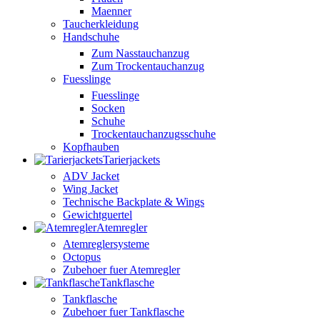
Maenner
Taucherkleidung
Handschuhe
Zum Nasstauchanzug
Zum Trockentauchanzug
Fuesslinge
Fuesslinge
Socken
Schuhe
Trockentauchanzugsschuhe
Kopfhauben
Tarierjackets
ADV Jacket
Wing Jacket
Technische Backplate & Wings
Gewichtguertel
Atemregler
Atemreglersysteme
Octopus
Zubehoer fuer Atemregler
Tankflasche
Tankflasche
Zubehoer fuer Tankflasche