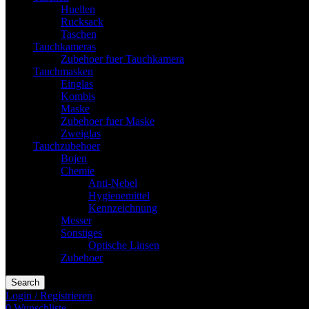
Huellen
Rucksack
Taschen
Tauchkameras
Zubehoer fuer Tauchkamera
Tauchmasken
Einglas
Kombis
Maske
Zubehoer fuer Maske
Zweiglas
Tauchzubehoer
Bojen
Chemie
Anti-Nebel
Hygienemittel
Kennzeichnung
Messer
Sonstiges
Optische Linsen
Zubehoer
Search
Login / Registrieren
0
Wunschliste