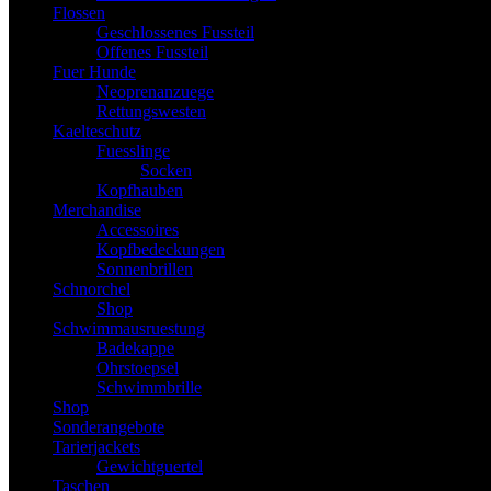
Flossen
Geschlossenes Fussteil
Offenes Fussteil
Fuer Hunde
Neoprenanzuege
Rettungswesten
Kaelteschutz
Fuesslinge
Socken
Kopfhauben
Merchandise
Accessoires
Kopfbedeckungen
Sonnenbrillen
Schnorchel
Shop
Schwimmausruestung
Badekappe
Ohrstoepsel
Schwimmbrille
Shop
Sonderangebote
Tarierjackets
Gewichtguertel
Taschen