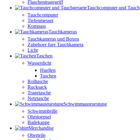
Flaschentragegriff
Tauchcomputer und Tauch
Tauchcomputer
Tiefenmesser
Kompass
Tauchkameras
Tauchkameras und Boxen
Zubehoer fuer Tauchkamera
Licht
Taschen
Wasserdicht
Huellen
Taschen
Rolltasche
Rucksack
Tragetasche
Netztasche
Schwimmausruestung
Schwimmbrille
Ohrstoepsel
Badekappe
Merchandise
Oberteile