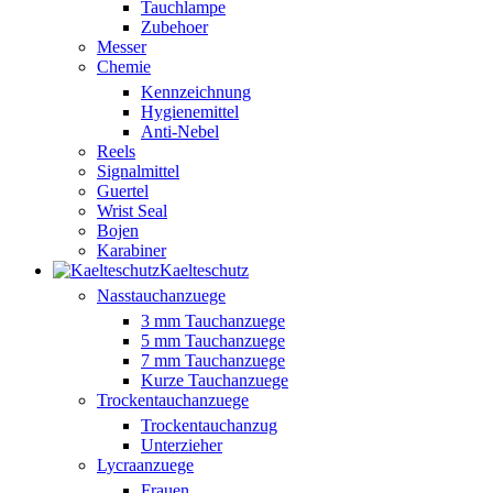
Tauchlampe
Zubehoer
Messer
Chemie
Kennzeichnung
Hygienemittel
Anti-Nebel
Reels
Signalmittel
Guertel
Wrist Seal
Bojen
Karabiner
Kaelteschutz
Nasstauchanzuege
3 mm Tauchanzuege
5 mm Tauchanzuege
7 mm Tauchanzuege
Kurze Tauchanzuege
Trockentauchanzuege
Trockentauchanzug
Unterzieher
Lycraanzuege
Frauen