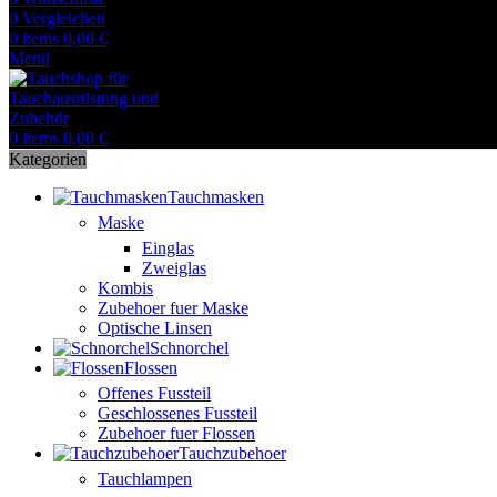
0
Vergleichen
0
items
0,00
€
Menü
0
items
0,00
€
Kategorien
Tauchmasken
Maske
Einglas
Zweiglas
Kombis
Zubehoer fuer Maske
Optische Linsen
Schnorchel
Flossen
Offenes Fussteil
Geschlossenes Fussteil
Zubehoer fuer Flossen
Tauchzubehoer
Tauchlampen