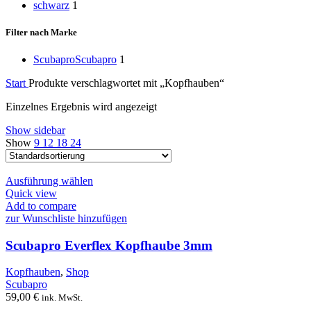
schwarz
1
Filter nach Marke
Scubapro
Scubapro
1
Start
Produkte verschlagwortet mit „Kopfhauben“
Einzelnes Ergebnis wird angezeigt
Show sidebar
Show
9
12
18
24
Dieses
Ausführung wählen
Produkt
Quick view
weist
Add to compare
mehrere
zur Wunschliste hinzufügen
Varianten
auf.
Scubapro Everflex Kopfhaube 3mm
Die
Optionen
Kopfhauben
,
Shop
können
Scubapro
auf
59,00
€
ink. MwSt.
der