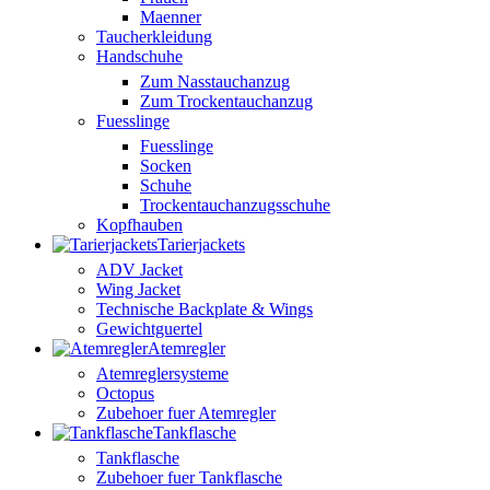
Maenner
Taucherkleidung
Handschuhe
Zum Nasstauchanzug
Zum Trockentauchanzug
Fuesslinge
Fuesslinge
Socken
Schuhe
Trockentauchanzugsschuhe
Kopfhauben
Tarierjackets
ADV Jacket
Wing Jacket
Technische Backplate & Wings
Gewichtguertel
Atemregler
Atemreglersysteme
Octopus
Zubehoer fuer Atemregler
Tankflasche
Tankflasche
Zubehoer fuer Tankflasche