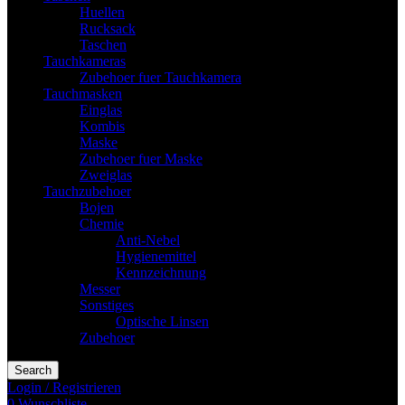
Huellen
Rucksack
Taschen
Tauchkameras
Zubehoer fuer Tauchkamera
Tauchmasken
Einglas
Kombis
Maske
Zubehoer fuer Maske
Zweiglas
Tauchzubehoer
Bojen
Chemie
Anti-Nebel
Hygienemittel
Kennzeichnung
Messer
Sonstiges
Optische Linsen
Zubehoer
Search
Login / Registrieren
0
Wunschliste