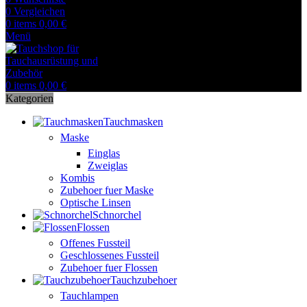
0
Vergleichen
0
items
0,00
€
Menü
0
items
0,00
€
Kategorien
Tauchmasken
Maske
Einglas
Zweiglas
Kombis
Zubehoer fuer Maske
Optische Linsen
Schnorchel
Flossen
Offenes Fussteil
Geschlossenes Fussteil
Zubehoer fuer Flossen
Tauchzubehoer
Tauchlampen