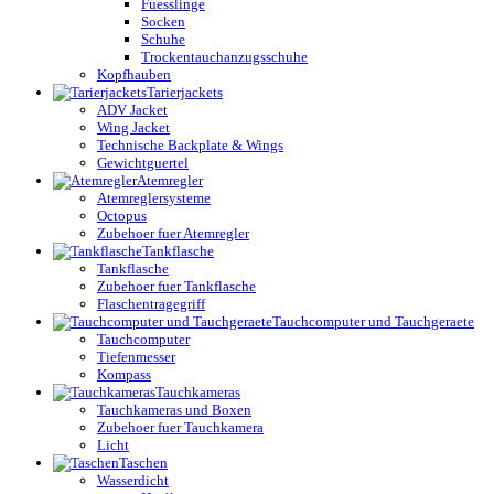
Fuesslinge
Socken
Schuhe
Trockentauchanzugsschuhe
Kopfhauben
Tarierjackets
ADV Jacket
Wing Jacket
Technische Backplate & Wings
Gewichtguertel
Atemregler
Atemreglersysteme
Octopus
Zubehoer fuer Atemregler
Tankflasche
Tankflasche
Zubehoer fuer Tankflasche
Flaschentragegriff
Tauchcomputer und Tauchgeraete
Tauchcomputer
Tiefenmesser
Kompass
Tauchkameras
Tauchkameras und Boxen
Zubehoer fuer Tauchkamera
Licht
Taschen
Wasserdicht