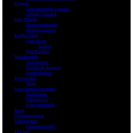
Flossen
Geschlossenes Fussteil
Offenes Fussteil
Fuer Hunde
Neoprenanzuege
Rettungswesten
Kaelteschutz
Fuesslinge
Socken
Kopfhauben
Merchandise
Accessoires
Kopfbedeckungen
Sonnenbrillen
Schnorchel
Shop
Schwimmausruestung
Badekappe
Ohrstoepsel
Schwimmbrille
Shop
Sonderangebote
Tarierjackets
Gewichtguertel
Taschen