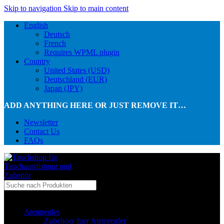
Skip to navigation
Skip to main content
English
Deutsch
French
Requires WPML plugin
Country
United States (USD)
Deutschland (EUR)
Japan (JPY)
ADD ANYTHING HERE OR JUST REMOVE IT…
Newsletter
Contact Us
FAQs
...in Kategorie
Atemregler
Zubehoer fuer Atemregler