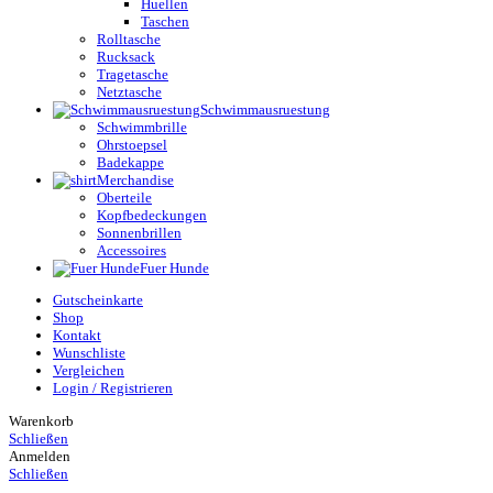
Huellen
Taschen
Rolltasche
Rucksack
Tragetasche
Netztasche
Schwimmausruestung
Schwimmbrille
Ohrstoepsel
Badekappe
Merchandise
Oberteile
Kopfbedeckungen
Sonnenbrillen
Accessoires
Fuer Hunde
Gutscheinkarte
Shop
Kontakt
Wunschliste
Vergleichen
Login / Registrieren
Warenkorb
Schließen
Anmelden
Schließen