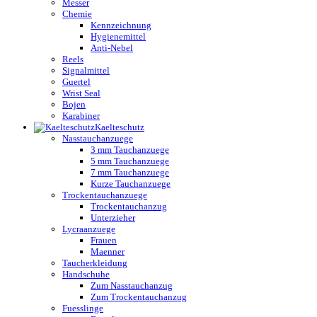
Messer
Chemie
Kennzeichnung
Hygienemittel
Anti-Nebel
Reels
Signalmittel
Guertel
Wrist Seal
Bojen
Karabiner
Kaelteschutz
Nasstauchanzuege
3 mm Tauchanzuege
5 mm Tauchanzuege
7 mm Tauchanzuege
Kurze Tauchanzuege
Trockentauchanzuege
Trockentauchanzug
Unterzieher
Lycraanzuege
Frauen
Maenner
Taucherkleidung
Handschuhe
Zum Nasstauchanzug
Zum Trockentauchanzug
Fuesslinge