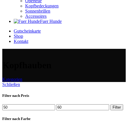
Oberteile
Kopfbedeckungen
Sonnenbrillen
Accessoires
Fuer Hunde
Gutscheinkarte
Shop
Kontakt
Kopfhauben
Kategorien
Schließen
Filter nach Preis
Min.
Max.
Filter
Preis
Preis
Filter nach Farbe