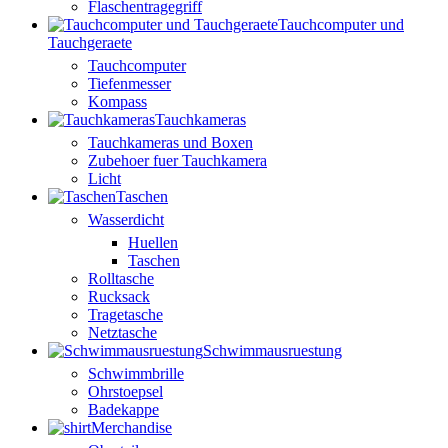
Flaschentragegriff
Tauchcomputer und
Tauchgeraete
Tauchcomputer
Tiefenmesser
Kompass
Tauchkameras
Tauchkameras und Boxen
Zubehoer fuer Tauchkamera
Licht
Taschen
Wasserdicht
Huellen
Taschen
Rolltasche
Rucksack
Tragetasche
Netztasche
Schwimmausruestung
Schwimmbrille
Ohrstoepsel
Badekappe
Merchandise