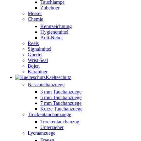
Tauchlampe
Zubehoer
Messer
Chemie
Kennzeichnung
Hygienemittel
Anti-Nebel
Reels
Signalmittel
Guertel
Wrist Seal
Bojen
Karabiner
Kaelteschutz
Nasstauchanzuege
3 mm Tauchanzuege
5 mm Tauchanzuege
7 mm Tauchanzuege
Kurze Tauchanzuege
Trockentauchanzuege
Trockentauchanzug
Unterzieher
Lycraanzuege
Frauen