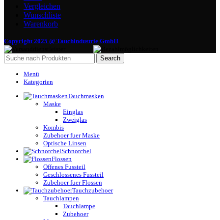
Vergleichen
Wunschliste
Warenkorb
Copyright 2025 @ Tauchindustrie GmbH
Search
Menü
Kategorien
Tauchmasken
Maske
Einglas
Zweiglas
Kombis
Zubehoer fuer Maske
Optische Linsen
Schnorchel
Flossen
Offenes Fussteil
Geschlossenes Fussteil
Zubehoer fuer Flossen
Tauchzubehoer
Tauchlampen
Tauchlampe
Zubehoer