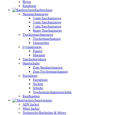
Bojen
Karabiner
Kaelteschutz
Nasstauchanzuege
3 mm Tauchanzuege
5 mm Tauchanzuege
7 mm Tauchanzuege
Kurze Tauchanzuege
Trockentauchanzuege
Trockentauchanzug
Unterzieher
Lycraanzuege
Frauen
Maenner
Taucherkleidung
Handschuhe
Zum Nasstauchanzug
Zum Trockentauchanzug
Fuesslinge
Fuesslinge
Socken
Schuhe
Trockentauchanzugsschuhe
Kopfhauben
Tarierjackets
ADV Jacket
Wing Jacket
Technische Backplate & Wings