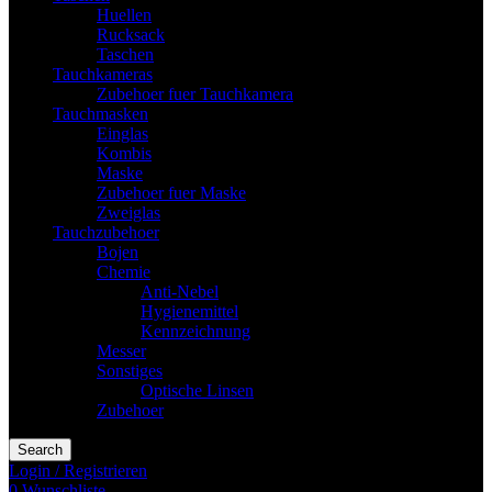
Huellen
Rucksack
Taschen
Tauchkameras
Zubehoer fuer Tauchkamera
Tauchmasken
Einglas
Kombis
Maske
Zubehoer fuer Maske
Zweiglas
Tauchzubehoer
Bojen
Chemie
Anti-Nebel
Hygienemittel
Kennzeichnung
Messer
Sonstiges
Optische Linsen
Zubehoer
Search
Login / Registrieren
0
Wunschliste