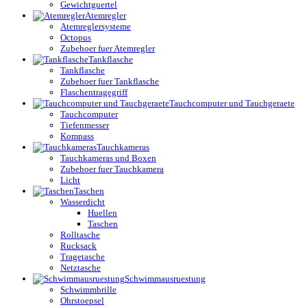
Gewichtguertel
Atemregler
Atemreglersysteme
Octopus
Zubehoer fuer Atemregler
Tankflasche
Tankflasche
Zubehoer fuer Tankflasche
Flaschentragegriff
Tauchcomputer und Tauchgeraete
Tauchcomputer
Tiefenmesser
Kompass
Tauchkameras
Tauchkameras und Boxen
Zubehoer fuer Tauchkamera
Licht
Taschen
Wasserdicht
Huellen
Taschen
Rolltasche
Rucksack
Tragetasche
Netztasche
Schwimmausruestung
Schwimmbrille
Ohrstoepsel