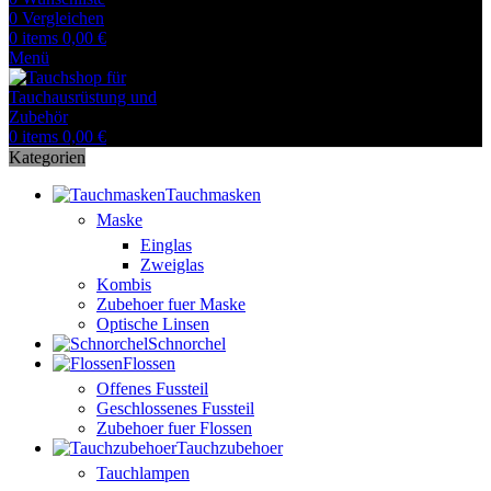
0
Vergleichen
0
items
0,00
€
Menü
0
items
0,00
€
Kategorien
Tauchmasken
Maske
Einglas
Zweiglas
Kombis
Zubehoer fuer Maske
Optische Linsen
Schnorchel
Flossen
Offenes Fussteil
Geschlossenes Fussteil
Zubehoer fuer Flossen
Tauchzubehoer
Tauchlampen