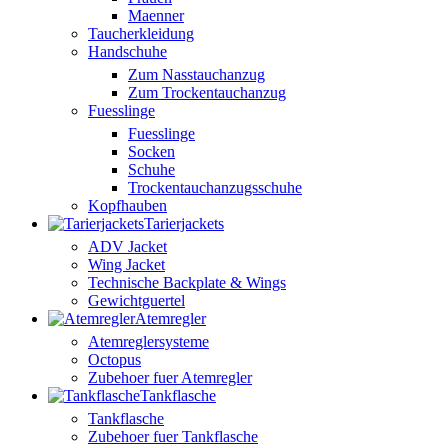
Maenner
Taucherkleidung
Handschuhe
Zum Nasstauchanzug
Zum Trockentauchanzug
Fuesslinge
Fuesslinge
Socken
Schuhe
Trockentauchanzugsschuhe
Kopfhauben
Tarierjackets
ADV Jacket
Wing Jacket
Technische Backplate & Wings
Gewichtguertel
Atemregler
Atemreglersysteme
Octopus
Zubehoer fuer Atemregler
Tankflasche
Tankflasche
Zubehoer fuer Tankflasche