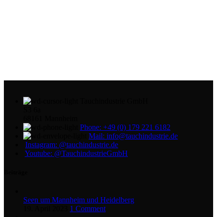
Tauchindustrie GmbH
S3 6a
68161 Mannheim
Phone: +49 (0) 179 221 6182
Mail: info@tauchindustrie.de
Instagram: @tauchindustrie.de
Youtube: @TauchindustrieGmbH
Beiträge
Seen um Mannheim und Heidelberg
19. April 2023
1 Comment