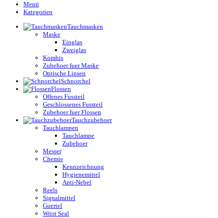
Menü
Kategorien
Tauchmasken
Maske
Einglas
Zweiglas
Kombis
Zubehoer fuer Maske
Optische Linsen
Schnorchel
Flossen
Offenes Fussteil
Geschlossenes Fussteil
Zubehoer fuer Flossen
Tauchzubehoer
Tauchlampen
Tauchlampe
Zubehoer
Messer
Chemie
Kennzeichnung
Hygienemittel
Anti-Nebel
Reels
Signalmittel
Guertel
Wrist Seal