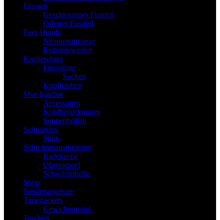
Flossen
Geschlossenes Fussteil
Offenes Fussteil
Fuer Hunde
Neoprenanzuege
Rettungswesten
Kaelteschutz
Fuesslinge
Socken
Kopfhauben
Merchandise
Accessoires
Kopfbedeckungen
Sonnenbrillen
Schnorchel
Shop
Schwimmausruestung
Badekappe
Ohrstoepsel
Schwimmbrille
Shop
Sonderangebote
Tarierjackets
Gewichtguertel
Taschen