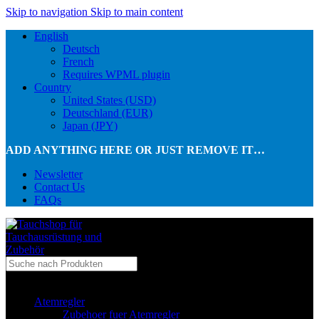
Skip to navigation
Skip to main content
English
Deutsch
French
Requires WPML plugin
Country
United States (USD)
Deutschland (EUR)
Japan (JPY)
ADD ANYTHING HERE OR JUST REMOVE IT…
Newsletter
Contact Us
FAQs
...in Kategorie
Atemregler
Zubehoer fuer Atemregler