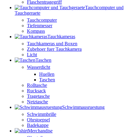
Flaschentragegriff
Tauchcomputer und
Tauchgeraete
Tauchcomputer
Tiefenmesser
Kompass
Tauchkameras
Tauchkameras und Boxen
Zubehoer fuer Tauchkamera
Licht
Taschen
Wasserdicht
Huellen
Taschen
Rolltasche
Rucksack
Tragetasche
Netztasche
Schwimmausruestung
Schwimmbrille
Ohrstoepsel
Badekappe
Merchandise