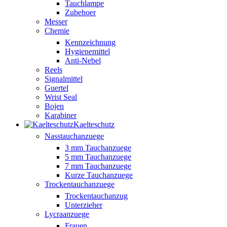
Tauchlampe
Zubehoer
Messer
Chemie
Kennzeichnung
Hygienemittel
Anti-Nebel
Reels
Signalmittel
Guertel
Wrist Seal
Bojen
Karabiner
Kaelteschutz
Nasstauchanzuege
3 mm Tauchanzuege
5 mm Tauchanzuege
7 mm Tauchanzuege
Kurze Tauchanzuege
Trockentauchanzuege
Trockentauchanzug
Unterzieher
Lycraanzuege
Frauen