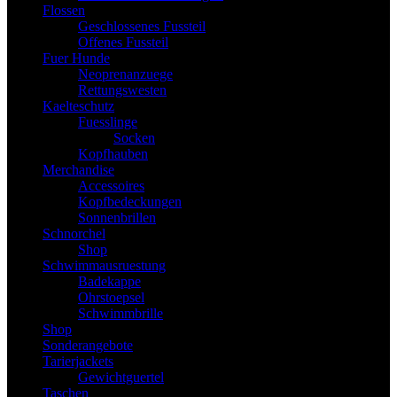
Flossen
Geschlossenes Fussteil
Offenes Fussteil
Fuer Hunde
Neoprenanzuege
Rettungswesten
Kaelteschutz
Fuesslinge
Socken
Kopfhauben
Merchandise
Accessoires
Kopfbedeckungen
Sonnenbrillen
Schnorchel
Shop
Schwimmausruestung
Badekappe
Ohrstoepsel
Schwimmbrille
Shop
Sonderangebote
Tarierjackets
Gewichtguertel
Taschen