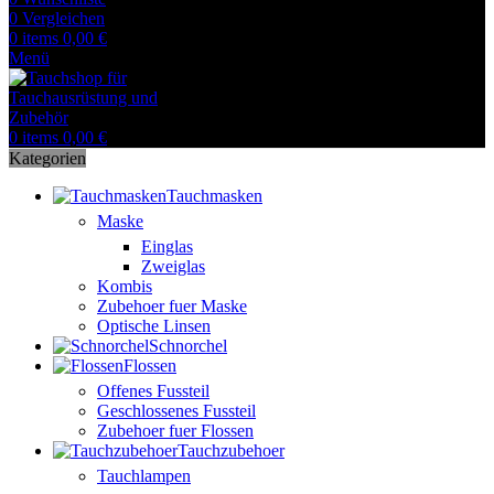
0
Vergleichen
0
items
0,00
€
Menü
0
items
0,00
€
Kategorien
Tauchmasken
Maske
Einglas
Zweiglas
Kombis
Zubehoer fuer Maske
Optische Linsen
Schnorchel
Flossen
Offenes Fussteil
Geschlossenes Fussteil
Zubehoer fuer Flossen
Tauchzubehoer
Tauchlampen