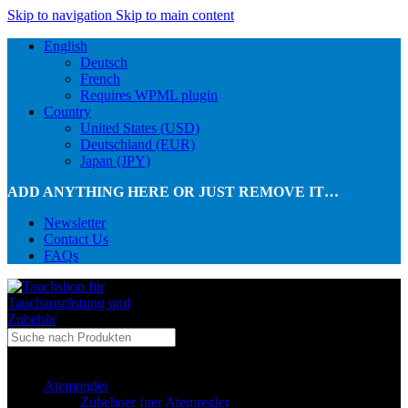
Skip to navigation
Skip to main content
English
Deutsch
French
Requires WPML plugin
Country
United States (USD)
Deutschland (EUR)
Japan (JPY)
ADD ANYTHING HERE OR JUST REMOVE IT…
Newsletter
Contact Us
FAQs
...in Kategorie
Atemregler
Zubehoer fuer Atemregler