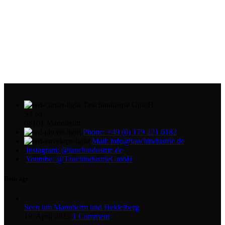
Tauchindustrie GmbH
S3 6a
68161 Mannheim
Phone: +49 (0) 179 221 6182
Mail: info@tauchindustrie.de
Instagram: @tauchindustrie.de
Youtube: @TauchindustrieGmbH
Beiträge
Seen um Mannheim und Heidelberg
19. April 2023
1 Comment