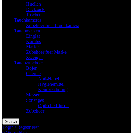
Huellen
Rucksack
Taschen
Tauchkameras
Zubehoer fuer Tauchkamera
Tauchmasken
Einglas
Kombis
Maske
Zubehoer fuer Maske
Zweiglas
Tauchzubehoer
Bojen
Chemie
Anti-Nebel
Hygienemittel
Kennzeichnung
Messer
Sonstiges
Optische Linsen
Zubehoer
Search
Login / Registrieren
0
Wunschliste