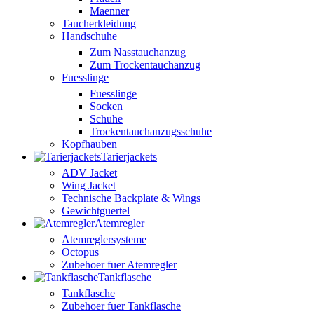
Maenner
Taucherkleidung
Handschuhe
Zum Nasstauchanzug
Zum Trockentauchanzug
Fuesslinge
Fuesslinge
Socken
Schuhe
Trockentauchanzugsschuhe
Kopfhauben
Tarierjackets
ADV Jacket
Wing Jacket
Technische Backplate & Wings
Gewichtguertel
Atemregler
Atemreglersysteme
Octopus
Zubehoer fuer Atemregler
Tankflasche
Tankflasche
Zubehoer fuer Tankflasche