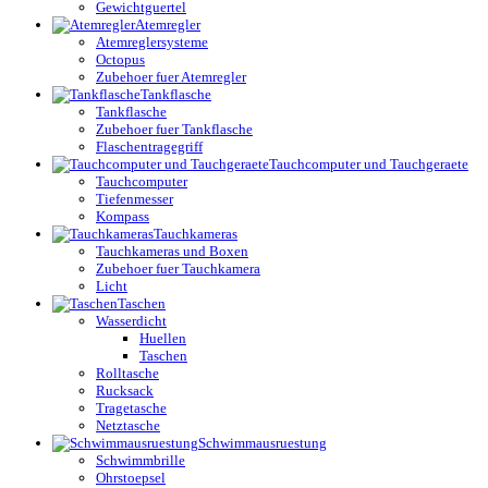
Gewichtguertel
Atemregler
Atemreglersysteme
Octopus
Zubehoer fuer Atemregler
Tankflasche
Tankflasche
Zubehoer fuer Tankflasche
Flaschentragegriff
Tauchcomputer und Tauchgeraete
Tauchcomputer
Tiefenmesser
Kompass
Tauchkameras
Tauchkameras und Boxen
Zubehoer fuer Tauchkamera
Licht
Taschen
Wasserdicht
Huellen
Taschen
Rolltasche
Rucksack
Tragetasche
Netztasche
Schwimmausruestung
Schwimmbrille
Ohrstoepsel