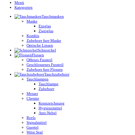
Menü
Kategorien
Tauchmasken
Maske
Einglas
Zweiglas
Kombis
Zubehoer fuer Maske
Optische Linsen
Schnorchel
Flossen
Offenes Fussteil
Geschlossenes Fussteil
Zubehoer fuer Flossen
Tauchzubehoer
Tauchlampen
Tauchlampe
Zubehoer
Messer
Chemie
Kennzeichnung
Hygienemittel
Anti-Nebel
Reels
Signalmittel
Guertel
Wrist Seal