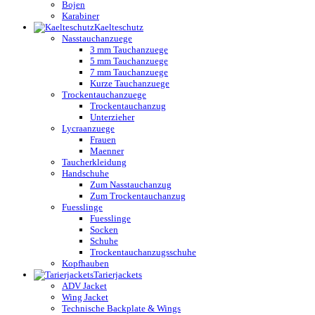
Bojen
Karabiner
Kaelteschutz
Nasstauchanzuege
3 mm Tauchanzuege
5 mm Tauchanzuege
7 mm Tauchanzuege
Kurze Tauchanzuege
Trockentauchanzuege
Trockentauchanzug
Unterzieher
Lycraanzuege
Frauen
Maenner
Taucherkleidung
Handschuhe
Zum Nasstauchanzug
Zum Trockentauchanzug
Fuesslinge
Fuesslinge
Socken
Schuhe
Trockentauchanzugsschuhe
Kopfhauben
Tarierjackets
ADV Jacket
Wing Jacket
Technische Backplate & Wings