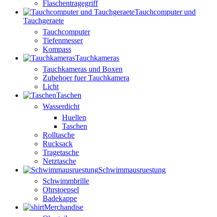
Flaschentragegriff
Tauchcomputer und
Tauchgeraete
Tauchcomputer
Tiefenmesser
Kompass
Tauchkameras
Tauchkameras und Boxen
Zubehoer fuer Tauchkamera
Licht
Taschen
Wasserdicht
Huellen
Taschen
Rolltasche
Rucksack
Tragetasche
Netztasche
Schwimmausruestung
Schwimmbrille
Ohrstoepsel
Badekappe
Merchandise