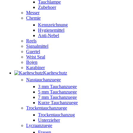
Tauchlampe
Zubehoer
Messer
Chemie
Kennzeichnung
Hygienemittel
Anti-Nebel
Reels
Signalmittel
Guertel
Wrist Seal
Bojen
Karabiner
Kaelteschutz
Nasstauchanzuege
3 mm Tauchanzuege
5 mm Tauchanzuege
7 mm Tauchanzuege
Kurze Tauchanzuege
Trockentauchanzuege
Trockentauchanzug
Unterzieher
Lycraanzuege
Frauen