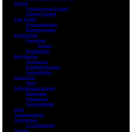
Flossen
Geschlossenes Fussteil
Offenes Fussteil
Fuer Hunde
Neoprenanzuege
Rettungswesten
Kaelteschutz
Fuesslinge
Socken
Kopfhauben
Merchandise
Accessoires
Kopfbedeckungen
Sonnenbrillen
Schnorchel
Shop
Schwimmausruestung
Badekappe
Ohrstoepsel
Schwimmbrille
Shop
Sonderangebote
Tarierjackets
Gewichtguertel
Taschen