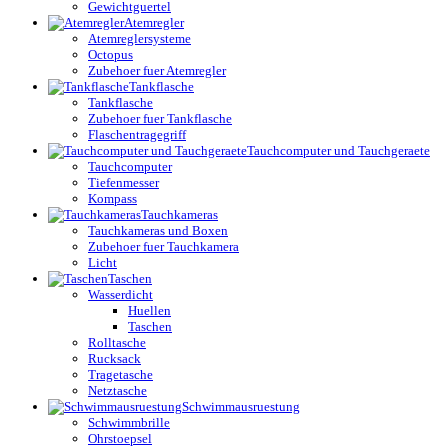
Gewichtguertel
Atemregler
Atemreglersysteme
Octopus
Zubehoer fuer Atemregler
Tankflasche
Tankflasche
Zubehoer fuer Tankflasche
Flaschentragegriff
Tauchcomputer und Tauchgeraete
Tauchcomputer
Tiefenmesser
Kompass
Tauchkameras
Tauchkameras und Boxen
Zubehoer fuer Tauchkamera
Licht
Taschen
Wasserdicht
Huellen
Taschen
Rolltasche
Rucksack
Tragetasche
Netztasche
Schwimmausruestung
Schwimmbrille
Ohrstoepsel