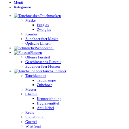
Menü
Kategorien
Tauchmasken
Maske
Einglas
Zweiglas
Kombis
Zubehoer fuer Maske
Optische Linsen
Schnorchel
Flossen
Offenes Fussteil
Geschlossenes Fussteil
Zubehoer fuer Flossen
Tauchzubehoer
Tauchlampen
Tauchlampe
Zubehoer
Messer
Chemie
Kennzeichnung
Hygienemittel
Anti-Nebel
Reels
Signalmittel
Guertel
Wrist Seal