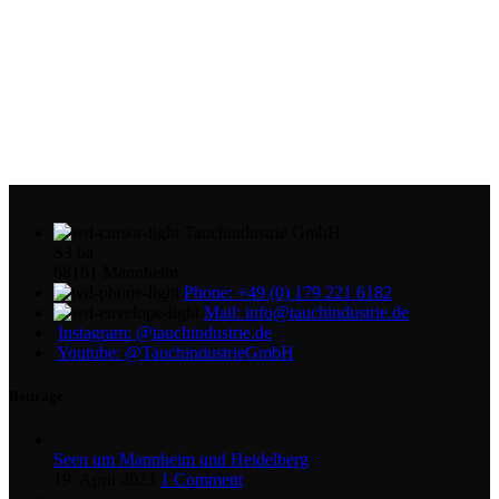
Tauchindustrie GmbH
S3 6a
68161 Mannheim
Phone: +49 (0) 179 221 6182
Mail: info@tauchindustrie.de
Instagram: @tauchindustrie.de
Youtube: @TauchindustrieGmbH
Beiträge
Seen um Mannheim und Heidelberg
19. April 2023
1 Comment