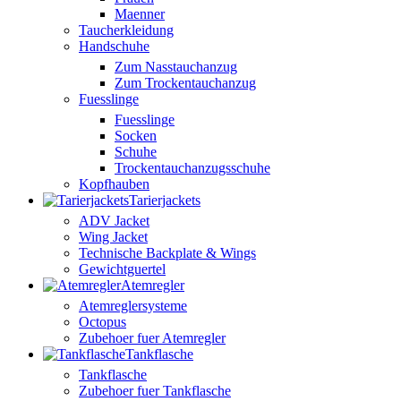
Maenner
Taucherkleidung
Handschuhe
Zum Nasstauchanzug
Zum Trockentauchanzug
Fuesslinge
Fuesslinge
Socken
Schuhe
Trockentauchanzugsschuhe
Kopfhauben
Tarierjackets
ADV Jacket
Wing Jacket
Technische Backplate & Wings
Gewichtguertel
Atemregler
Atemreglersysteme
Octopus
Zubehoer fuer Atemregler
Tankflasche
Tankflasche
Zubehoer fuer Tankflasche