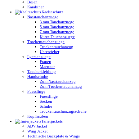
Bojen
Karabiner
Kaelteschutz
Nasstauchanzuege
3 mm Tauchanzuege
5 mm Tauchanzuege
7 mm Tauchanzuege
Kurze Tauchanzuege
Trockentauchanzuege
Trockentauchanzug
Unterzieher
Lycraanzuege
Frauen
Maenner
Taucherkleidung
Handschuhe
Zum Nasstauchanzug
Zum Trockentauchanzug
Fuesslinge
Fuesslinge
Socken
Schuhe
Trockentauchanzugsschuhe
Kopfhauben
Tarierjackets
ADV Jacket
Wing Jacket
Technische Backplate & Wings