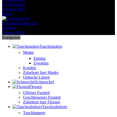
0
Vergleichen
0
items
0,00
€
Menü
0
items
0,00
€
Kategorien
Tauchmasken
Maske
Einglas
Zweiglas
Kombis
Zubehoer fuer Maske
Optische Linsen
Schnorchel
Flossen
Offenes Fussteil
Geschlossenes Fussteil
Zubehoer fuer Flossen
Tauchzubehoer
Tauchlampen