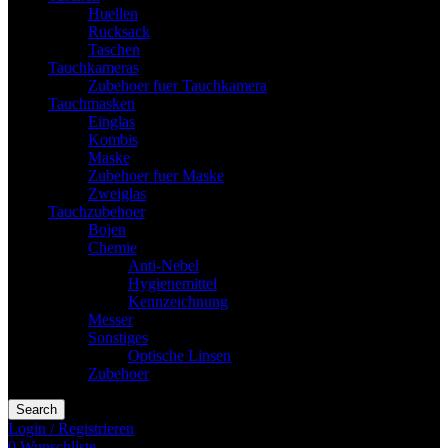
Huellen
Rucksack
Taschen
Tauchkameras
Zubehoer fuer Tauchkamera
Tauchmasken
Einglas
Kombis
Maske
Zubehoer fuer Maske
Zweiglas
Tauchzubehoer
Bojen
Chemie
Anti-Nebel
Hygienemittel
Kennzeichnung
Messer
Sonstiges
Optische Linsen
Zubehoer
Search
Login / Registrieren
0
Wunschliste