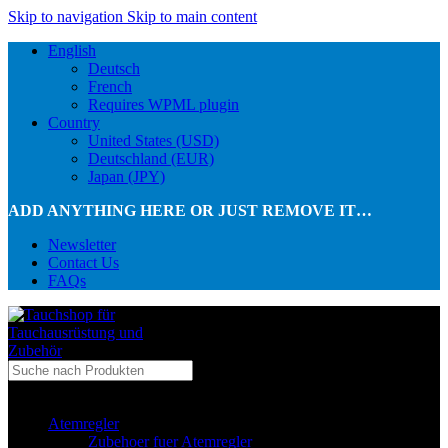
Skip to navigation
Skip to main content
English
Deutsch
French
Requires WPML plugin
Country
United States (USD)
Deutschland (EUR)
Japan (JPY)
ADD ANYTHING HERE OR JUST REMOVE IT…
Newsletter
Contact Us
FAQs
...in Kategorie
Atemregler
Zubehoer fuer Atemregler