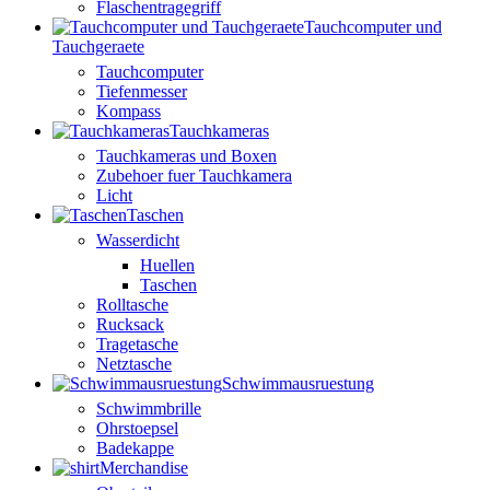
Flaschentragegriff
Tauchcomputer und
Tauchgeraete
Tauchcomputer
Tiefenmesser
Kompass
Tauchkameras
Tauchkameras und Boxen
Zubehoer fuer Tauchkamera
Licht
Taschen
Wasserdicht
Huellen
Taschen
Rolltasche
Rucksack
Tragetasche
Netztasche
Schwimmausruestung
Schwimmbrille
Ohrstoepsel
Badekappe
Merchandise