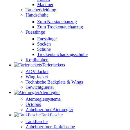
Maenner
Taucherkleidung
Handschuhe
Zum Nasstauchanzug
Zum Trockentauchanzug
Fuesslinge
Fuesslinge
Socken
Schuhe
Trockentauchanzugsschuhe
Kopfhauben
Tarierjackets
ADV Jacket
Wing Jacket
Technische Backplate & Wings
Gewichtguertel
Atemregler
Atemreglersysteme
Octopus
Zubehoer fuer Atemregler
Tankflasche
Tankflasche
Zubehoer fuer Tankflasche