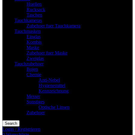
Huellen
Rucksack
Taschen
Tauchkameras
Zubehoer fuer Tauchkamera
Tauchmasken
Einglas
Kombis
Maske
Zubehoer fuer Maske
Zweiglas
Tauchzubehoer
Bojen
Chemie
Anti-Nebel
Hygienemittel
Kennzeichnung
Messer
Sonstiges
Optische Linsen
Zubehoer
Search
Login / Registrieren
0
Wunschliste