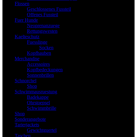
Flossen
Geschlossenes Fussteil
Offenes Fussteil
Fuer Hunde
Neoprenanzuege
Rettungswesten
Kaelteschutz
Fuesslinge
Socken
Kopfhauben
Merchandise
Accessoires
Kopfbedeckungen
Sonnenbrillen
Schnorchel
Shop
Schwimmausruestung
Badekappe
Ohrstoepsel
Schwimmbrille
Shop
Sonderangebote
Tarierjackets
Gewichtguertel
Taschen