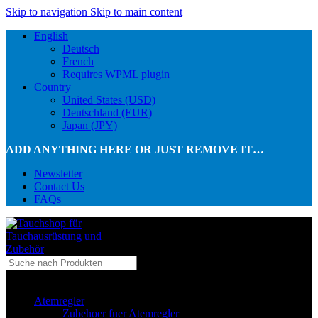
Skip to navigation
Skip to main content
English
Deutsch
French
Requires WPML plugin
Country
United States (USD)
Deutschland (EUR)
Japan (JPY)
ADD ANYTHING HERE OR JUST REMOVE IT…
Newsletter
Contact Us
FAQs
...in Kategorie
Atemregler
Zubehoer fuer Atemregler