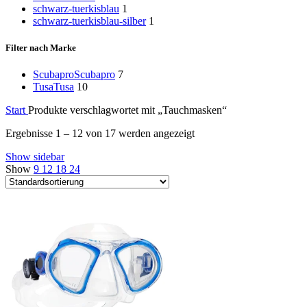
schwarz-tuerkisblau
1
schwarz-tuerkisblau-silber
1
Filter nach Marke
Scubapro
Scubapro
7
Tusa
Tusa
10
Start
Produkte verschlagwortet mit „Tauchmasken“
Ergebnisse 1 – 12 von 17 werden angezeigt
Show sidebar
Show
9
12
18
24