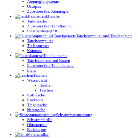
Atemreglersysteme
Octopus
Zubehoer fuer Atemregler
Tankflasche
Tankflasche
Zubehoer fuer Tankflasche
Flaschentragegriff
Tauchcomputer und Tauchgeraete
Tauchcomputer
Tiefenmesser
Kompass
Tauchkameras
Tauchkameras und Boxen
Zubehoer fuer Tauchkamera
Licht
Taschen
Wasserdicht
Huellen
Taschen
Rolltasche
Rucksack
Tragetasche
Netztasche
Schwimmausruestung
Schwimmbrille
Ohrstoepsel
Badekappe
Merchandise