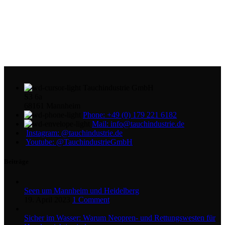
Tauchindustrie GmbH
S3 6a
68161 Mannheim
Phone: +49 (0) 179 221 6182
Mail: info@tauchindustrie.de
Instagram: @tauchindustrie.de
Youtube: @TauchindustrieGmbH
Beiträge
Seen um Mannheim und Heidelberg
19. April 2023
1 Comment
Sicher im Wasser: Warum Neopren- und Rettungswesten für