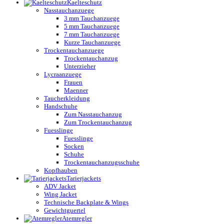
Kaelteschutz
Nasstauchanzuege
3 mm Tauchanzuege
5 mm Tauchanzuege
7 mm Tauchanzuege
Kurze Tauchanzuege
Trockentauchanzuege
Trockentauchanzug
Unterzieher
Lycraanzuege
Frauen
Maenner
Taucherkleidung
Handschuhe
Zum Nasstauchanzug
Zum Trockentauchanzug
Fuesslinge
Fuesslinge
Socken
Schuhe
Trockentauchanzugsschuhe
Kopfhauben
Tarierjackets
ADV Jacket
Wing Jacket
Technische Backplate & Wings
Gewichtguertel
Atemregler