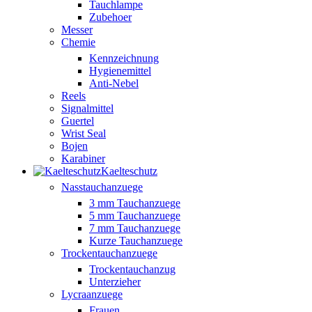
Tauchlampe
Zubehoer
Messer
Chemie
Kennzeichnung
Hygienemittel
Anti-Nebel
Reels
Signalmittel
Guertel
Wrist Seal
Bojen
Karabiner
Kaelteschutz
Nasstauchanzuege
3 mm Tauchanzuege
5 mm Tauchanzuege
7 mm Tauchanzuege
Kurze Tauchanzuege
Trockentauchanzuege
Trockentauchanzug
Unterzieher
Lycraanzuege
Frauen