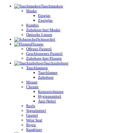
Tauchmasken
Maske
Einglas
Zweiglas
Kombis
Zubehoer fuer Maske
Optische Linsen
Schnorchel
Flossen
Offenes Fussteil
Geschlossenes Fussteil
Zubehoer fuer Flossen
Tauchzubehoer
Tauchlampen
Tauchlampe
Zubehoer
Messer
Chemie
Kennzeichnung
Hygienemittel
Anti-Nebel
Reels
Signalmittel
Guertel
Wrist Seal
Bojen
Karabiner