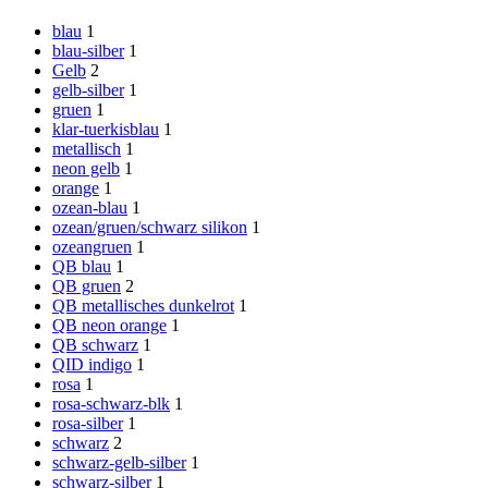
blau
1
blau-silber
1
Gelb
2
gelb-silber
1
gruen
1
klar-tuerkisblau
1
metallisch
1
neon gelb
1
orange
1
ozean-blau
1
ozean/gruen/schwarz silikon
1
ozeangruen
1
QB blau
1
QB gruen
2
QB metallisches dunkelrot
1
QB neon orange
1
QB schwarz
1
QID indigo
1
rosa
1
rosa-schwarz-blk
1
rosa-silber
1
schwarz
2
schwarz-gelb-silber
1
schwarz-silber
1