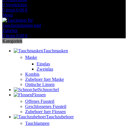
0
Vergleichen
0
items
0,00
€
Menü
0
items
0,00
€
Kategorien
Tauchmasken
Maske
Einglas
Zweiglas
Kombis
Zubehoer fuer Maske
Optische Linsen
Schnorchel
Flossen
Offenes Fussteil
Geschlossenes Fussteil
Zubehoer fuer Flossen
Tauchzubehoer
Tauchlampen