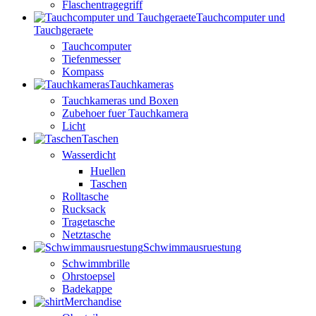
Flaschentragegriff
Tauchcomputer und
Tauchgeraete
Tauchcomputer
Tiefenmesser
Kompass
Tauchkameras
Tauchkameras und Boxen
Zubehoer fuer Tauchkamera
Licht
Taschen
Wasserdicht
Huellen
Taschen
Rolltasche
Rucksack
Tragetasche
Netztasche
Schwimmausruestung
Schwimmbrille
Ohrstoepsel
Badekappe
Merchandise