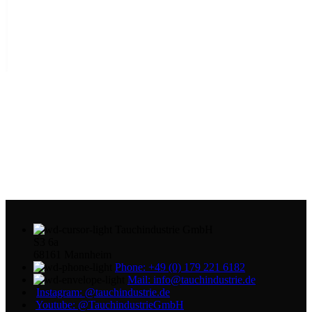
Tauchindustrie GmbH
S3 6a
68161 Mannheim
Phone: +49 (0) 179 221 6182
Mail: info@tauchindustrie.de
Instagram: @tauchindustrie.de
Youtube: @TauchindustrieGmbH