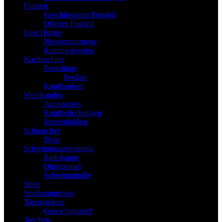
Flossen
Geschlossenes Fussteil
Offenes Fussteil
Fuer Hunde
Neoprenanzuege
Rettungswesten
Kaelteschutz
Fuesslinge
Socken
Kopfhauben
Merchandise
Accessoires
Kopfbedeckungen
Sonnenbrillen
Schnorchel
Shop
Schwimmausruestung
Badekappe
Ohrstoepsel
Schwimmbrille
Shop
Sonderangebote
Tarierjackets
Gewichtguertel
Taschen