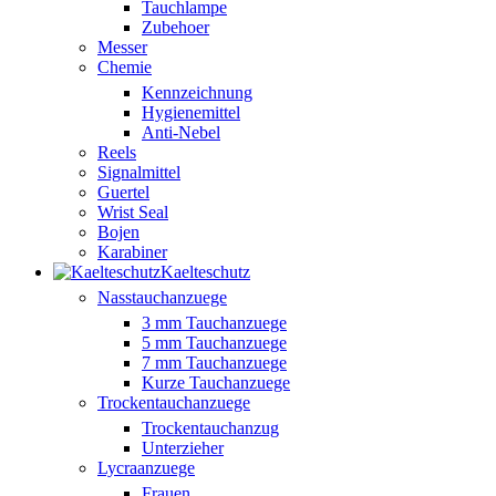
Tauchlampe
Zubehoer
Messer
Chemie
Kennzeichnung
Hygienemittel
Anti-Nebel
Reels
Signalmittel
Guertel
Wrist Seal
Bojen
Karabiner
Kaelteschutz
Nasstauchanzuege
3 mm Tauchanzuege
5 mm Tauchanzuege
7 mm Tauchanzuege
Kurze Tauchanzuege
Trockentauchanzuege
Trockentauchanzug
Unterzieher
Lycraanzuege
Frauen