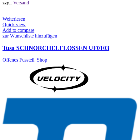
zzgl.
Versand
Weiterlesen
Quick view
Add to compare
zur Wunschliste hinzufügen
Tusa SCHNORCHELFLOSSEN UF0103
Offenes Fussteil
,
Shop