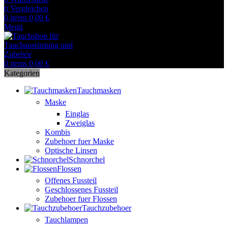
0
Vergleichen
0
items
0,00
€
Menü
0
items
0,00
€
Kategorien
Tauchmasken
Maske
Einglas
Zweiglas
Kombis
Zubehoer fuer Maske
Optische Linsen
Schnorchel
Flossen
Offenes Fussteil
Geschlossenes Fussteil
Zubehoer fuer Flossen
Tauchzubehoer
Tauchlampen