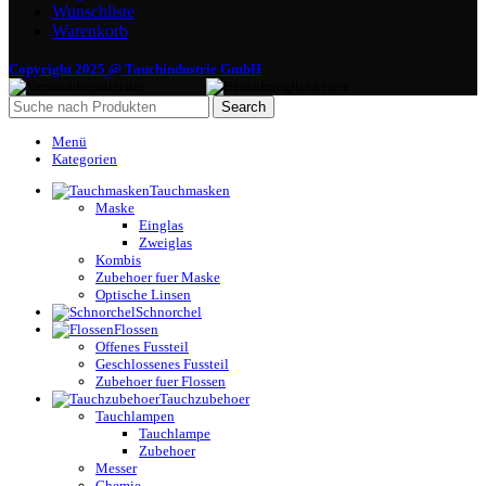
Wunschliste
Warenkorb
Copyright 2025 @ Tauchindustrie GmbH
Search
Menü
Kategorien
Tauchmasken
Maske
Einglas
Zweiglas
Kombis
Zubehoer fuer Maske
Optische Linsen
Schnorchel
Flossen
Offenes Fussteil
Geschlossenes Fussteil
Zubehoer fuer Flossen
Tauchzubehoer
Tauchlampen
Tauchlampe
Zubehoer
Messer
Chemie