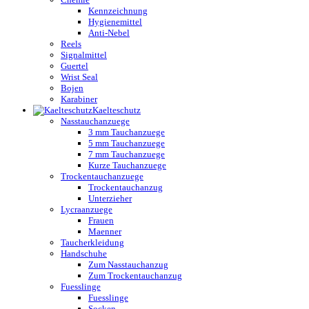
Kennzeichnung
Hygienemittel
Anti-Nebel
Reels
Signalmittel
Guertel
Wrist Seal
Bojen
Karabiner
Kaelteschutz
Nasstauchanzuege
3 mm Tauchanzuege
5 mm Tauchanzuege
7 mm Tauchanzuege
Kurze Tauchanzuege
Trockentauchanzuege
Trockentauchanzug
Unterzieher
Lycraanzuege
Frauen
Maenner
Taucherkleidung
Handschuhe
Zum Nasstauchanzug
Zum Trockentauchanzug
Fuesslinge
Fuesslinge
Socken