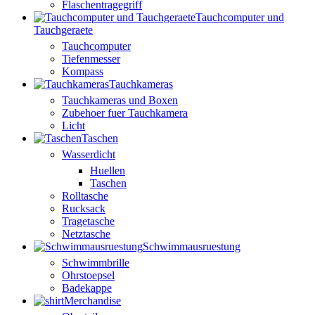
Flaschentragegriff
Tauchcomputer und
Tauchgeraete
Tauchcomputer
Tiefenmesser
Kompass
Tauchkameras
Tauchkameras und Boxen
Zubehoer fuer Tauchkamera
Licht
Taschen
Wasserdicht
Huellen
Taschen
Rolltasche
Rucksack
Tragetasche
Netztasche
Schwimmausruestung
Schwimmbrille
Ohrstoepsel
Badekappe
Merchandise