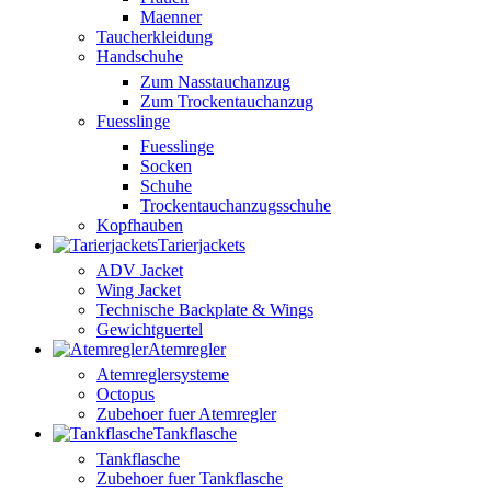
Maenner
Taucherkleidung
Handschuhe
Zum Nasstauchanzug
Zum Trockentauchanzug
Fuesslinge
Fuesslinge
Socken
Schuhe
Trockentauchanzugsschuhe
Kopfhauben
Tarierjackets
ADV Jacket
Wing Jacket
Technische Backplate & Wings
Gewichtguertel
Atemregler
Atemreglersysteme
Octopus
Zubehoer fuer Atemregler
Tankflasche
Tankflasche
Zubehoer fuer Tankflasche