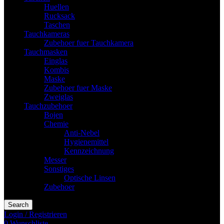
Huellen
Rucksack
Taschen
Tauchkameras
Zubehoer fuer Tauchkamera
Tauchmasken
Einglas
Kombis
Maske
Zubehoer fuer Maske
Zweiglas
Tauchzubehoer
Bojen
Chemie
Anti-Nebel
Hygienemittel
Kennzeichnung
Messer
Sonstiges
Optische Linsen
Zubehoer
Search
Login / Registrieren
0
Wunschliste