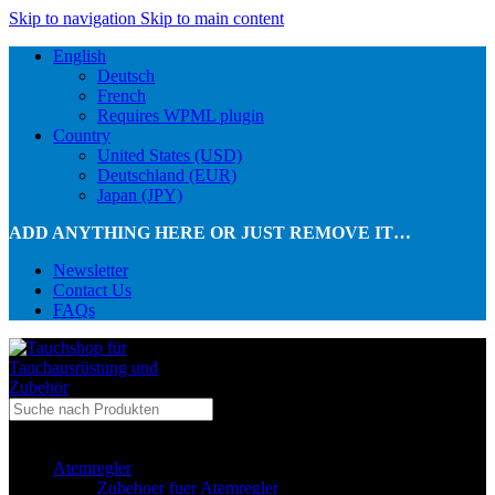
Skip to navigation
Skip to main content
English
Deutsch
French
Requires WPML plugin
Country
United States (USD)
Deutschland (EUR)
Japan (JPY)
ADD ANYTHING HERE OR JUST REMOVE IT…
Newsletter
Contact Us
FAQs
...in Kategorie
Atemregler
Zubehoer fuer Atemregler