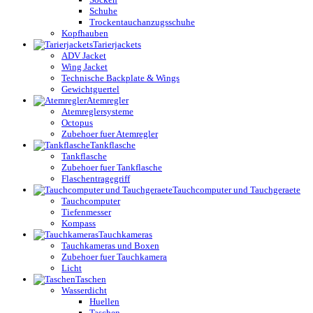
Schuhe
Trockentauchanzugsschuhe
Kopfhauben
Tarierjackets
ADV Jacket
Wing Jacket
Technische Backplate & Wings
Gewichtguertel
Atemregler
Atemreglersysteme
Octopus
Zubehoer fuer Atemregler
Tankflasche
Tankflasche
Zubehoer fuer Tankflasche
Flaschentragegriff
Tauchcomputer und Tauchgeraete
Tauchcomputer
Tiefenmesser
Kompass
Tauchkameras
Tauchkameras und Boxen
Zubehoer fuer Tauchkamera
Licht
Taschen
Wasserdicht
Huellen
Taschen