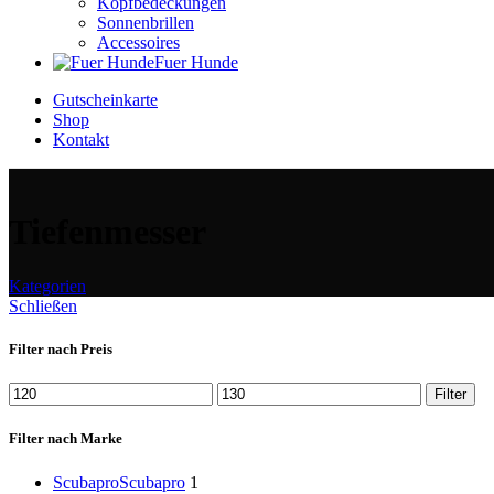
Kopfbedeckungen
Sonnenbrillen
Accessoires
Fuer Hunde
Gutscheinkarte
Shop
Kontakt
Tiefenmesser
Kategorien
Schließen
Filter nach Preis
Filter
Filter nach Marke
Scubapro
Scubapro
1