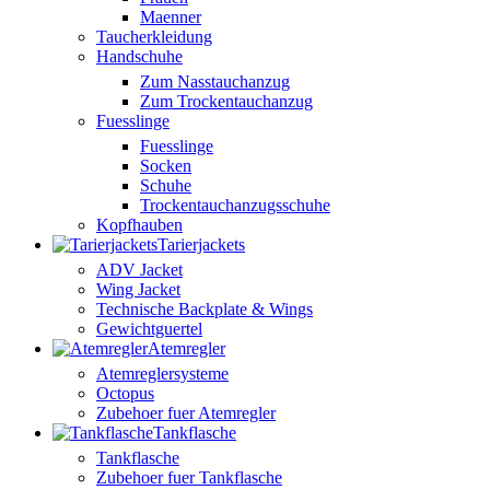
Maenner
Taucherkleidung
Handschuhe
Zum Nasstauchanzug
Zum Trockentauchanzug
Fuesslinge
Fuesslinge
Socken
Schuhe
Trockentauchanzugsschuhe
Kopfhauben
Tarierjackets
ADV Jacket
Wing Jacket
Technische Backplate & Wings
Gewichtguertel
Atemregler
Atemreglersysteme
Octopus
Zubehoer fuer Atemregler
Tankflasche
Tankflasche
Zubehoer fuer Tankflasche