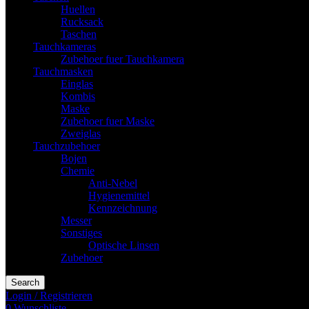
Huellen
Rucksack
Taschen
Tauchkameras
Zubehoer fuer Tauchkamera
Tauchmasken
Einglas
Kombis
Maske
Zubehoer fuer Maske
Zweiglas
Tauchzubehoer
Bojen
Chemie
Anti-Nebel
Hygienemittel
Kennzeichnung
Messer
Sonstiges
Optische Linsen
Zubehoer
Search
Login / Registrieren
0
Wunschliste