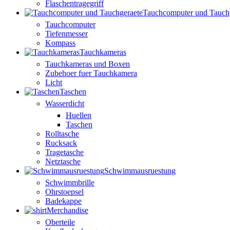
Flaschentragegriff
Tauchcomputer und Tauch
Tauchcomputer
Tiefenmesser
Kompass
Tauchkameras
Tauchkameras und Boxen
Zubehoer fuer Tauchkamera
Licht
Taschen
Wasserdicht
Huellen
Taschen
Rolltasche
Rucksack
Tragetasche
Netztasche
Schwimmausruestung
Schwimmbrille
Ohrstoepsel
Badekappe
Merchandise
Oberteile