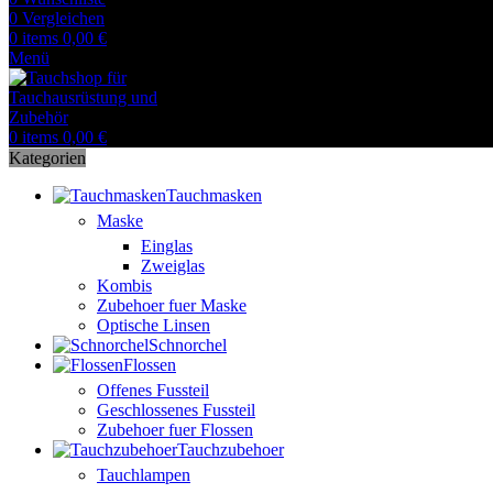
0
Vergleichen
0
items
0,00
€
Menü
0
items
0,00
€
Kategorien
Tauchmasken
Maske
Einglas
Zweiglas
Kombis
Zubehoer fuer Maske
Optische Linsen
Schnorchel
Flossen
Offenes Fussteil
Geschlossenes Fussteil
Zubehoer fuer Flossen
Tauchzubehoer
Tauchlampen