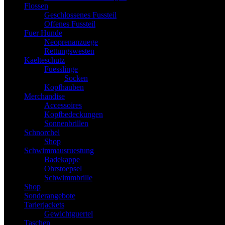
Flossen
Geschlossenes Fussteil
Offenes Fussteil
Fuer Hunde
Neoprenanzuege
Rettungswesten
Kaelteschutz
Fuesslinge
Socken
Kopfhauben
Merchandise
Accessoires
Kopfbedeckungen
Sonnenbrillen
Schnorchel
Shop
Schwimmausruestung
Badekappe
Ohrstoepsel
Schwimmbrille
Shop
Sonderangebote
Tarierjackets
Gewichtguertel
Taschen