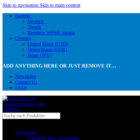
Skip to navigation
Skip to main content
English
Deutsch
French
Requires WPML plugin
Country
United States (USD)
Deutschland (EUR)
Japan (JPY)
ADD ANYTHING HERE OR JUST REMOVE IT…
Newsletter
Contact Us
FAQs
...in Kategorie
Atemregler
Zubehoer fuer Atemregler