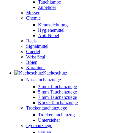
Tauchlampe
Zubehoer
Messer
Chemie
Kennzeichnung
Hygienemittel
Anti-Nebel
Reels
Signalmittel
Guertel
Wrist Seal
Bojen
Karabiner
Kaelteschutz
Nasstauchanzuege
3 mm Tauchanzuege
5 mm Tauchanzuege
7 mm Tauchanzuege
Kurze Tauchanzuege
Trockentauchanzuege
Trockentauchanzug
Unterzieher
Lycraanzuege
Frauen