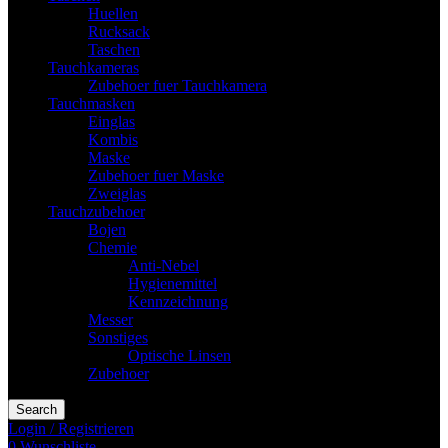
Huellen
Rucksack
Taschen
Tauchkameras
Zubehoer fuer Tauchkamera
Tauchmasken
Einglas
Kombis
Maske
Zubehoer fuer Maske
Zweiglas
Tauchzubehoer
Bojen
Chemie
Anti-Nebel
Hygienemittel
Kennzeichnung
Messer
Sonstiges
Optische Linsen
Zubehoer
Search
Login / Registrieren
0
Wunschliste