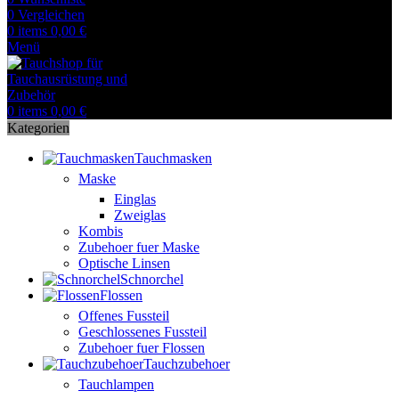
0
Vergleichen
0
items
0,00
€
Menü
0
items
0,00
€
Kategorien
Tauchmasken
Maske
Einglas
Zweiglas
Kombis
Zubehoer fuer Maske
Optische Linsen
Schnorchel
Flossen
Offenes Fussteil
Geschlossenes Fussteil
Zubehoer fuer Flossen
Tauchzubehoer
Tauchlampen