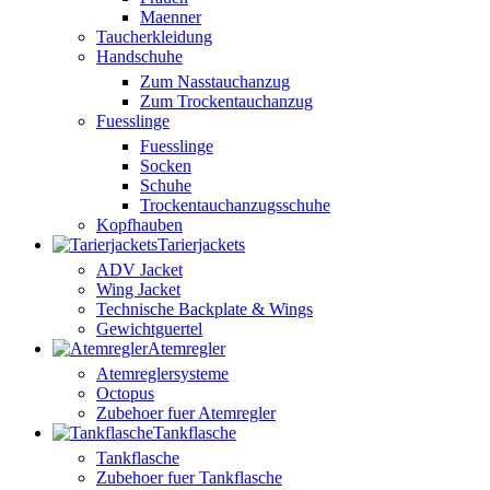
Maenner
Taucherkleidung
Handschuhe
Zum Nasstauchanzug
Zum Trockentauchanzug
Fuesslinge
Fuesslinge
Socken
Schuhe
Trockentauchanzugsschuhe
Kopfhauben
Tarierjackets
ADV Jacket
Wing Jacket
Technische Backplate & Wings
Gewichtguertel
Atemregler
Atemreglersysteme
Octopus
Zubehoer fuer Atemregler
Tankflasche
Tankflasche
Zubehoer fuer Tankflasche