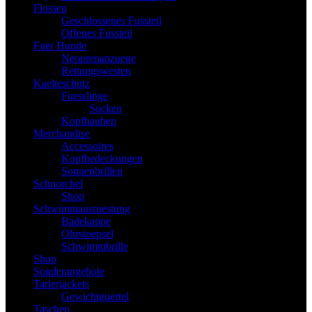
Flossen
Geschlossenes Fussteil
Offenes Fussteil
Fuer Hunde
Neoprenanzuege
Rettungswesten
Kaelteschutz
Fuesslinge
Socken
Kopfhauben
Merchandise
Accessoires
Kopfbedeckungen
Sonnenbrillen
Schnorchel
Shop
Schwimmausruestung
Badekappe
Ohrstoepsel
Schwimmbrille
Shop
Sonderangebote
Tarierjackets
Gewichtguertel
Taschen