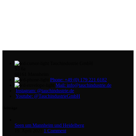
Tauchindustrie GmbH
S3 6a
68161 Mannheim
Phone: +49 (0) 179 221 6182
Mail: info@tauchindustrie.de
Instagram: @tauchindustrie.de
Youtube: @TauchindustrieGmbH
Beiträge
Seen um Mannheim und Heidelberg
19. April 2023
1 Comment