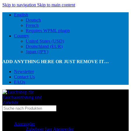
Skip to navigation
Skip to main content
English
Deutsch
French
Requires WPML plugin
Country
United States (USD)
Deutschland (EUR)
Japan (JPY)
ADD ANYTHING HERE OR JUST REMOVE IT…
Newsletter
Contact Us
FAQs
...in Kategorie
Atemregler
Zubehoer fuer Atemregler