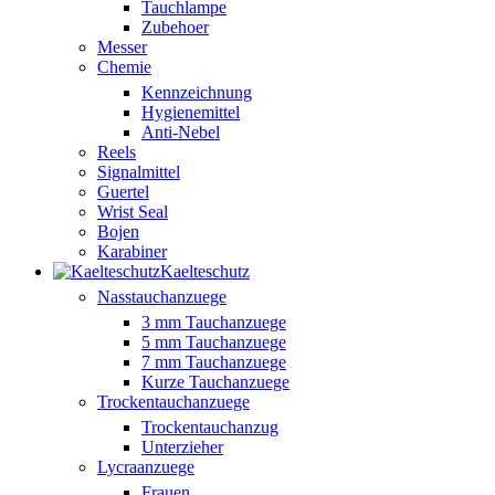
Tauchlampe
Zubehoer
Messer
Chemie
Kennzeichnung
Hygienemittel
Anti-Nebel
Reels
Signalmittel
Guertel
Wrist Seal
Bojen
Karabiner
Kaelteschutz
Nasstauchanzuege
3 mm Tauchanzuege
5 mm Tauchanzuege
7 mm Tauchanzuege
Kurze Tauchanzuege
Trockentauchanzuege
Trockentauchanzug
Unterzieher
Lycraanzuege
Frauen