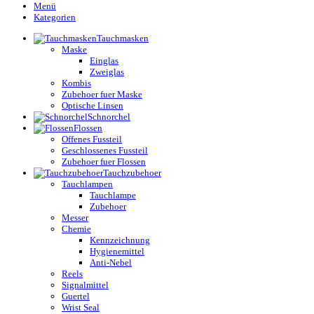
Menü
Kategorien
Tauchmasken
Maske
Einglas
Zweiglas
Kombis
Zubehoer fuer Maske
Optische Linsen
Schnorchel
Flossen
Offenes Fussteil
Geschlossenes Fussteil
Zubehoer fuer Flossen
Tauchzubehoer
Tauchlampen
Tauchlampe
Zubehoer
Messer
Chemie
Kennzeichnung
Hygienemittel
Anti-Nebel
Reels
Signalmittel
Guertel
Wrist Seal