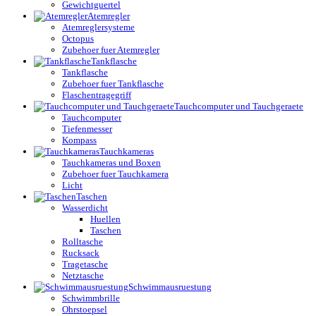
Gewichtguertel
Atemregler
Atemreglersysteme
Octopus
Zubehoer fuer Atemregler
Tankflasche
Tankflasche
Zubehoer fuer Tankflasche
Flaschentragegriff
Tauchcomputer und Tauchgeraete
Tauchcomputer
Tiefenmesser
Kompass
Tauchkameras
Tauchkameras und Boxen
Zubehoer fuer Tauchkamera
Licht
Taschen
Wasserdicht
Huellen
Taschen
Rolltasche
Rucksack
Tragetasche
Netztasche
Schwimmausruestung
Schwimmbrille
Ohrstoepsel