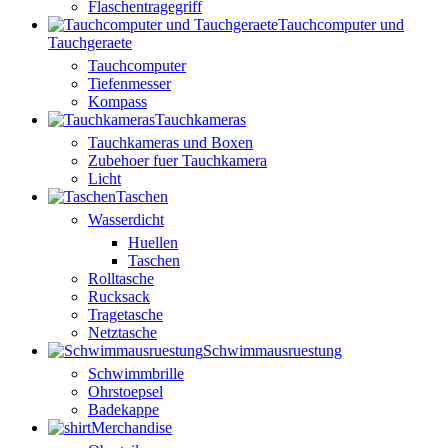
Flaschentragegriff
Tauchcomputer und
Tauchgeraete
Tauchcomputer
Tiefenmesser
Kompass
Tauchkameras
Tauchkameras und Boxen
Zubehoer fuer Tauchkamera
Licht
Taschen
Wasserdicht
Huellen
Taschen
Rolltasche
Rucksack
Tragetasche
Netztasche
Schwimmausruestung
Schwimmbrille
Ohrstoepsel
Badekappe
Merchandise