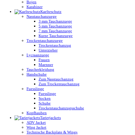
Bojen
Karabiner
Kaelteschutz
Nasstauchanzuege
3 mm Tauchanzuege
5 mm Tauchanzuege
7 mm Tauchanzuege
Kurze Tauchanzuege
Trockentauchanzuege
Trockentauchanzug
Unterzieher
Lycraanzuege
Frauen
Maenner
Taucherkleidung
Handschuhe
Zum Nasstauchanzug
Zum Trockentauchanzug
Fuesslinge
Fuesslinge
Socken
Schuhe
Trockentauchanzugsschuhe
Kopfhauben
Tarierjackets
ADV Jacket
Wing Jacket
Technische Backplate & Wings