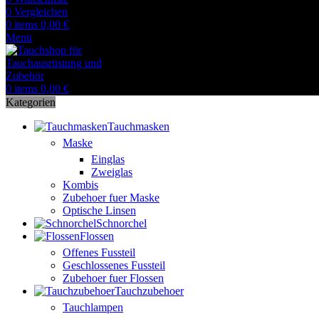
0
Vergleichen
0
items
0,00
€
Menü
0
items
0,00
€
Kategorien
Tauchmasken
Maske
Einglas
Zweiglas
Kombis
Zubehoer fuer Maske
Optische Linsen
Schnorchel
Flossen
Offenes Fussteil
Geschlossenes Fussteil
Zubehoer fuer Flossen
Tauchzubehoer
Tauchlampen