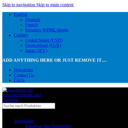
Skip to navigation
Skip to main content
English
Deutsch
French
Requires WPML plugin
Country
United States (USD)
Deutschland (EUR)
Japan (JPY)
ADD ANYTHING HERE OR JUST REMOVE IT…
Newsletter
Contact Us
FAQs
...in Kategorie
Atemregler
Zubehoer fuer Atemregler