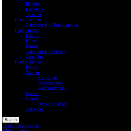
Huellen
Rucksack
Taschen
Tauchkameras
Zubehoer fuer Tauchkamera
Tauchmasken
Einglas
Kombis
Maske
Zubehoer fuer Maske
Zweiglas
Tauchzubehoer
Bojen
Chemie
Anti-Nebel
Hygienemittel
Kennzeichnung
Messer
Sonstiges
Optische Linsen
Zubehoer
Search
Login / Registrieren
0
Wunschliste