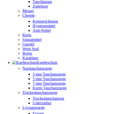
Tauchlampe
Zubehoer
Messer
Chemie
Kennzeichnung
Hygienemittel
Anti-Nebel
Reels
Signalmittel
Guertel
Wrist Seal
Bojen
Karabiner
Kaelteschutz
Nasstauchanzuege
3 mm Tauchanzuege
5 mm Tauchanzuege
7 mm Tauchanzuege
Kurze Tauchanzuege
Trockentauchanzuege
Trockentauchanzug
Unterzieher
Lycraanzuege
Frauen