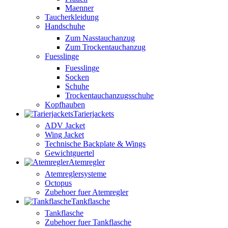
Maenner
Taucherkleidung
Handschuhe
Zum Nasstauchanzug
Zum Trockentauchanzug
Fuesslinge
Fuesslinge
Socken
Schuhe
Trockentauchanzugsschuhe
Kopfhauben
Tarierjackets
ADV Jacket
Wing Jacket
Technische Backplate & Wings
Gewichtguertel
Atemregler
Atemreglersysteme
Octopus
Zubehoer fuer Atemregler
Tankflasche
Tankflasche
Zubehoer fuer Tankflasche