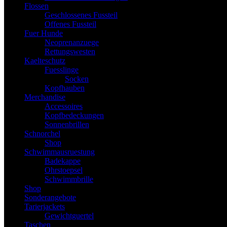
Flossen
Geschlossenes Fussteil
Offenes Fussteil
Fuer Hunde
Neoprenanzuege
Rettungswesten
Kaelteschutz
Fuesslinge
Socken
Kopfhauben
Merchandise
Accessoires
Kopfbedeckungen
Sonnenbrillen
Schnorchel
Shop
Schwimmausruestung
Badekappe
Ohrstoepsel
Schwimmbrille
Shop
Sonderangebote
Tarierjackets
Gewichtguertel
Taschen