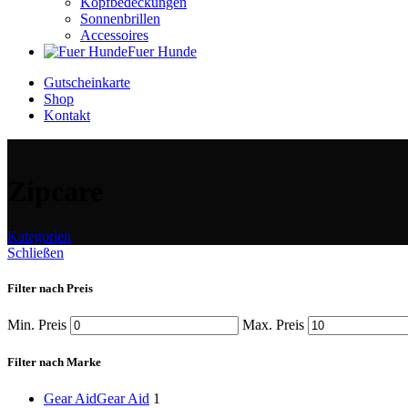
Kopfbedeckungen
Sonnenbrillen
Accessoires
Fuer Hunde
Gutscheinkarte
Shop
Kontakt
Zipcare
Kategorien
Schließen
Filter nach Preis
Min. Preis
Max. Preis
Filter nach Marke
Gear Aid
Gear Aid
1