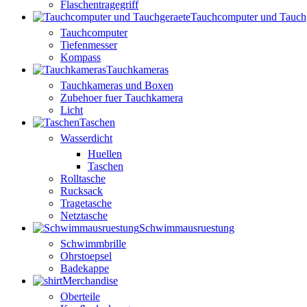
Flaschentragegriff
Tauchcomputer und Tauch
Tauchcomputer
Tiefenmesser
Kompass
Tauchkameras
Tauchkameras und Boxen
Zubehoer fuer Tauchkamera
Licht
Taschen
Wasserdicht
Huellen
Taschen
Rolltasche
Rucksack
Tragetasche
Netztasche
Schwimmausruestung
Schwimmbrille
Ohrstoepsel
Badekappe
Merchandise
Oberteile