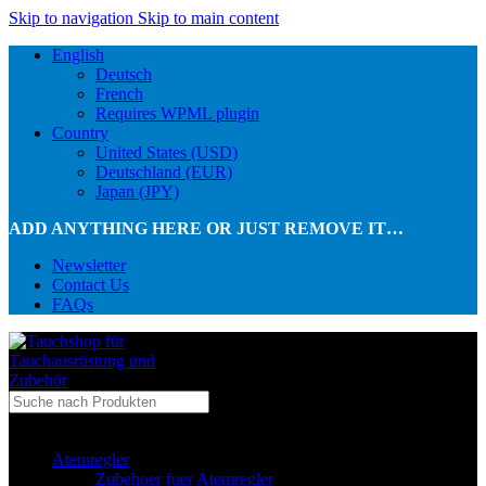
Skip to navigation
Skip to main content
English
Deutsch
French
Requires WPML plugin
Country
United States (USD)
Deutschland (EUR)
Japan (JPY)
ADD ANYTHING HERE OR JUST REMOVE IT…
Newsletter
Contact Us
FAQs
...in Kategorie
Atemregler
Zubehoer fuer Atemregler