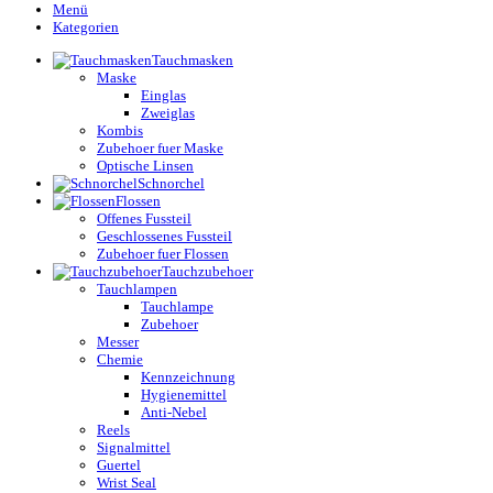
Menü
Kategorien
Tauchmasken
Maske
Einglas
Zweiglas
Kombis
Zubehoer fuer Maske
Optische Linsen
Schnorchel
Flossen
Offenes Fussteil
Geschlossenes Fussteil
Zubehoer fuer Flossen
Tauchzubehoer
Tauchlampen
Tauchlampe
Zubehoer
Messer
Chemie
Kennzeichnung
Hygienemittel
Anti-Nebel
Reels
Signalmittel
Guertel
Wrist Seal