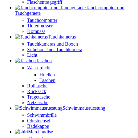
Flaschentragegriff
Tauchcomputer und
Tauchgeraete
Tauchcomputer
Tiefenmesser
Kompass
Tauchkameras
Tauchkameras und Boxen
Zubehoer fuer Tauchkamera
Licht
Taschen
Wasserdicht
Huellen
Taschen
Rolltasche
Rucksack
Tragetasche
Netztasche
Schwimmausruestung
Schwimmbrille
Ohrstoepsel
Badekappe
Merchandise