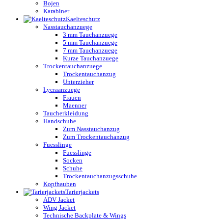
Bojen
Karabiner
Kaelteschutz
Nasstauchanzuege
3 mm Tauchanzuege
5 mm Tauchanzuege
7 mm Tauchanzuege
Kurze Tauchanzuege
Trockentauchanzuege
Trockentauchanzug
Unterzieher
Lycraanzuege
Frauen
Maenner
Taucherkleidung
Handschuhe
Zum Nasstauchanzug
Zum Trockentauchanzug
Fuesslinge
Fuesslinge
Socken
Schuhe
Trockentauchanzugsschuhe
Kopfhauben
Tarierjackets
ADV Jacket
Wing Jacket
Technische Backplate & Wings