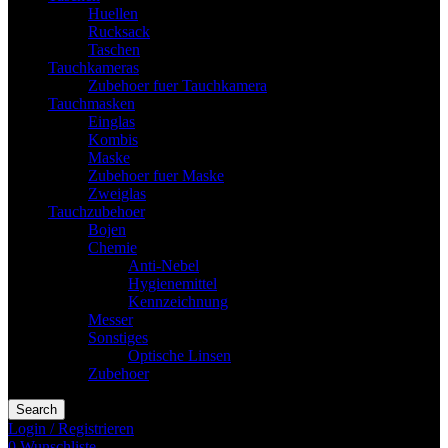
Huellen
Rucksack
Taschen
Tauchkameras
Zubehoer fuer Tauchkamera
Tauchmasken
Einglas
Kombis
Maske
Zubehoer fuer Maske
Zweiglas
Tauchzubehoer
Bojen
Chemie
Anti-Nebel
Hygienemittel
Kennzeichnung
Messer
Sonstiges
Optische Linsen
Zubehoer
Search
Login / Registrieren
0
Wunschliste