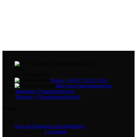
Tauchindustrie GmbH
S3 6a
68161 Mannheim
Phone: +49 (0) 179 221 6182
Mail: info@tauchindustrie.de
Instagram: @tauchindustrie.de
Youtube: @TauchindustrieGmbH
Beiträge
Seen um Mannheim und Heidelberg
19. April 2023
1 Comment