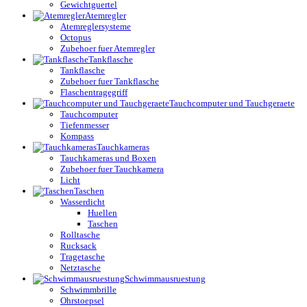
Gewichtguertel
Atemregler
Atemreglersysteme
Octopus
Zubehoer fuer Atemregler
Tankflasche
Tankflasche
Zubehoer fuer Tankflasche
Flaschentragegriff
Tauchcomputer und Tauchgeraete
Tauchcomputer
Tiefenmesser
Kompass
Tauchkameras
Tauchkameras und Boxen
Zubehoer fuer Tauchkamera
Licht
Taschen
Wasserdicht
Huellen
Taschen
Rolltasche
Rucksack
Tragetasche
Netztasche
Schwimmausruestung
Schwimmbrille
Ohrstoepsel