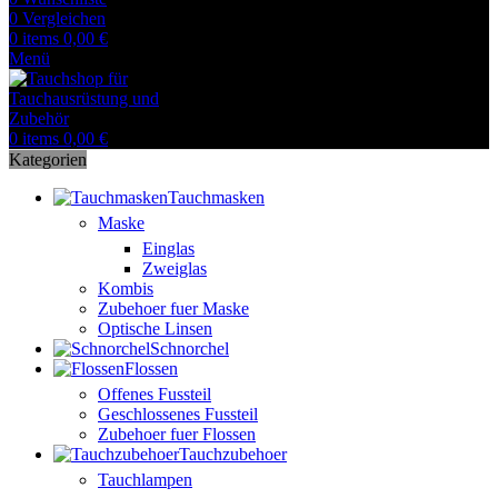
0
Vergleichen
0
items
0,00
€
Menü
0
items
0,00
€
Kategorien
Tauchmasken
Maske
Einglas
Zweiglas
Kombis
Zubehoer fuer Maske
Optische Linsen
Schnorchel
Flossen
Offenes Fussteil
Geschlossenes Fussteil
Zubehoer fuer Flossen
Tauchzubehoer
Tauchlampen