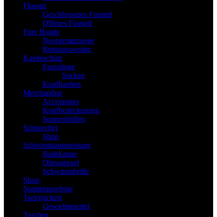
Flossen
Geschlossenes Fussteil
Offenes Fussteil
Fuer Hunde
Neoprenanzuege
Rettungswesten
Kaelteschutz
Fuesslinge
Socken
Kopfhauben
Merchandise
Accessoires
Kopfbedeckungen
Sonnenbrillen
Schnorchel
Shop
Schwimmausruestung
Badekappe
Ohrstoepsel
Schwimmbrille
Shop
Sonderangebote
Tarierjackets
Gewichtguertel
Taschen