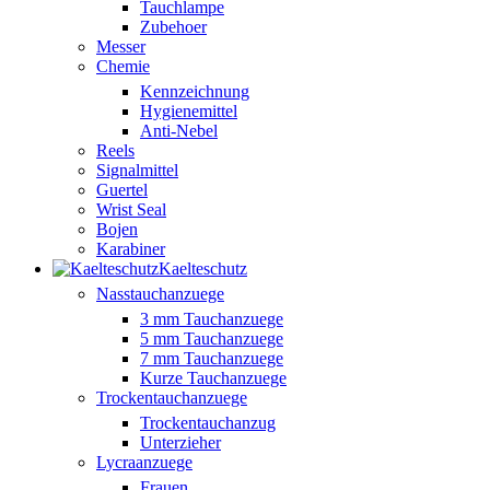
Tauchlampe
Zubehoer
Messer
Chemie
Kennzeichnung
Hygienemittel
Anti-Nebel
Reels
Signalmittel
Guertel
Wrist Seal
Bojen
Karabiner
Kaelteschutz
Nasstauchanzuege
3 mm Tauchanzuege
5 mm Tauchanzuege
7 mm Tauchanzuege
Kurze Tauchanzuege
Trockentauchanzuege
Trockentauchanzug
Unterzieher
Lycraanzuege
Frauen