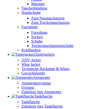
Maenner
Taucherkleidung
Handschuhe
Zum Nasstauchanzug
Zum Trockentauchanzug
Fuesslinge
Fuesslinge
Socken
Schuhe
Trockentauchanzugsschuhe
Kopfhauben
Tarierjackets
ADV Jacket
Wing Jacket
Technische Backplate & Wings
Gewichtguertel
Atemregler
Atemreglersysteme
Octopus
Zubehoer fuer Atemregler
Tankflasche
Tankflasche
Zubehoer fuer Tankflasche