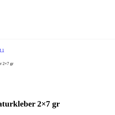
r 2×7 gr
turkleber 2×7 gr