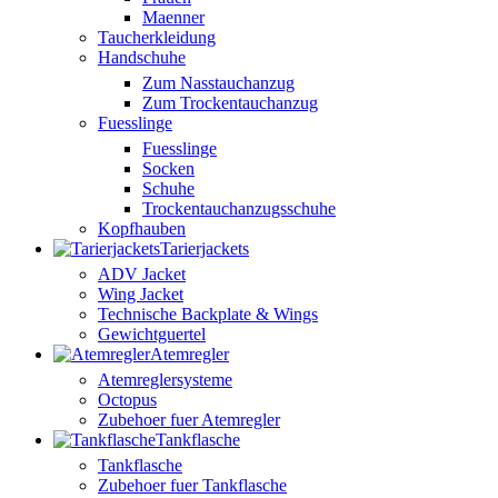
Maenner
Taucherkleidung
Handschuhe
Zum Nasstauchanzug
Zum Trockentauchanzug
Fuesslinge
Fuesslinge
Socken
Schuhe
Trockentauchanzugsschuhe
Kopfhauben
Tarierjackets
ADV Jacket
Wing Jacket
Technische Backplate & Wings
Gewichtguertel
Atemregler
Atemreglersysteme
Octopus
Zubehoer fuer Atemregler
Tankflasche
Tankflasche
Zubehoer fuer Tankflasche