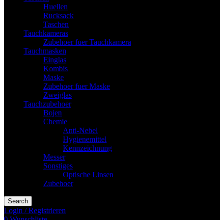
Huellen
Rucksack
Taschen
Tauchkameras
Zubehoer fuer Tauchkamera
Tauchmasken
Einglas
Kombis
Maske
Zubehoer fuer Maske
Zweiglas
Tauchzubehoer
Bojen
Chemie
Anti-Nebel
Hygienemittel
Kennzeichnung
Messer
Sonstiges
Optische Linsen
Zubehoer
Search
Login / Registrieren
0
Wunschliste