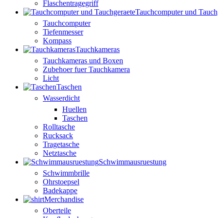
Flaschentragegriff
Tauchcomputer und Tauch
Tauchcomputer
Tiefenmesser
Kompass
Tauchkameras
Tauchkameras und Boxen
Zubehoer fuer Tauchkamera
Licht
Taschen
Wasserdicht
Huellen
Taschen
Rolltasche
Rucksack
Tragetasche
Netztasche
Schwimmausruestung
Schwimmbrille
Ohrstoepsel
Badekappe
Merchandise
Oberteile