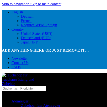
Skip to navigation
Skip to main content
English
Deutsch
French
Requires WPML plugin
Country
United States (USD)
Deutschland (EUR)
Japan (JPY)
ADD ANYTHING HERE OR JUST REMOVE IT…
Newsletter
Contact Us
FAQs
...in Kategorie
Atemregler
Zubehoer fuer Atemregler