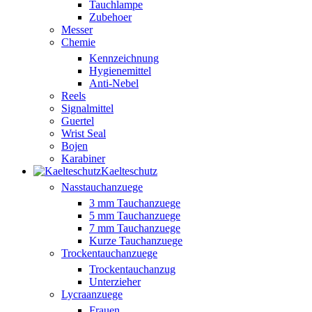
Tauchlampe
Zubehoer
Messer
Chemie
Kennzeichnung
Hygienemittel
Anti-Nebel
Reels
Signalmittel
Guertel
Wrist Seal
Bojen
Karabiner
Kaelteschutz
Nasstauchanzuege
3 mm Tauchanzuege
5 mm Tauchanzuege
7 mm Tauchanzuege
Kurze Tauchanzuege
Trockentauchanzuege
Trockentauchanzug
Unterzieher
Lycraanzuege
Frauen