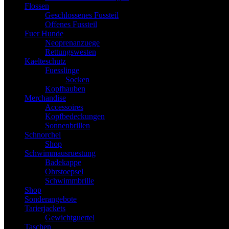
Flossen
Geschlossenes Fussteil
Offenes Fussteil
Fuer Hunde
Neoprenanzuege
Rettungswesten
Kaelteschutz
Fuesslinge
Socken
Kopfhauben
Merchandise
Accessoires
Kopfbedeckungen
Sonnenbrillen
Schnorchel
Shop
Schwimmausruestung
Badekappe
Ohrstoepsel
Schwimmbrille
Shop
Sonderangebote
Tarierjackets
Gewichtguertel
Taschen