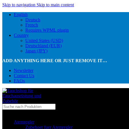
Skip to navigation
Skip to main content
English
Deutsch
French
Requires WPML plugin
Country
United States (USD)
Deutschland (EUR)
Japan (JPY)
ADD ANYTHING HERE OR JUST REMOVE IT…
Newsletter
Contact Us
FAQs
...in Kategorie
Atemregler
Zubehoer fuer Atemregler