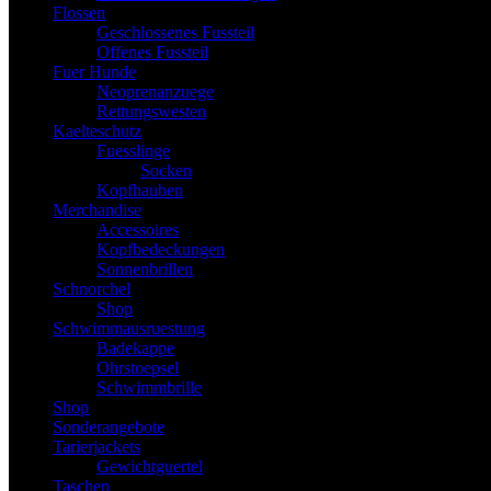
Flossen
Geschlossenes Fussteil
Offenes Fussteil
Fuer Hunde
Neoprenanzuege
Rettungswesten
Kaelteschutz
Fuesslinge
Socken
Kopfhauben
Merchandise
Accessoires
Kopfbedeckungen
Sonnenbrillen
Schnorchel
Shop
Schwimmausruestung
Badekappe
Ohrstoepsel
Schwimmbrille
Shop
Sonderangebote
Tarierjackets
Gewichtguertel
Taschen