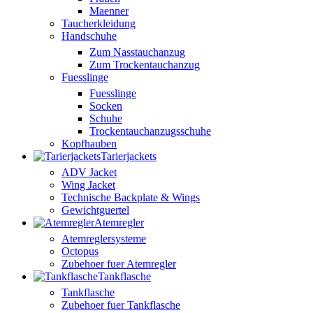
Maenner
Taucherkleidung
Handschuhe
Zum Nasstauchanzug
Zum Trockentauchanzug
Fuesslinge
Fuesslinge
Socken
Schuhe
Trockentauchanzugsschuhe
Kopfhauben
Tarierjackets
ADV Jacket
Wing Jacket
Technische Backplate & Wings
Gewichtguertel
Atemregler
Atemreglersysteme
Octopus
Zubehoer fuer Atemregler
Tankflasche
Tankflasche
Zubehoer fuer Tankflasche