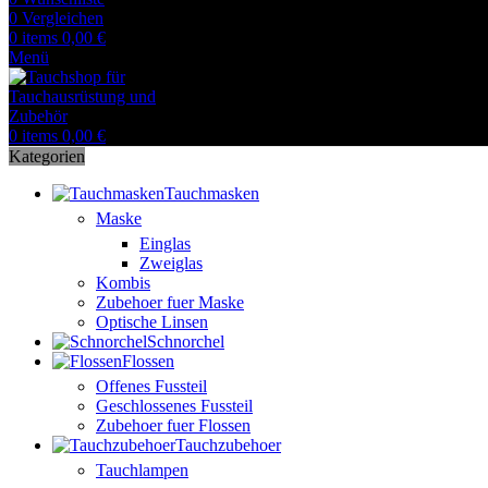
0
Vergleichen
0
items
0,00
€
Menü
0
items
0,00
€
Kategorien
Tauchmasken
Maske
Einglas
Zweiglas
Kombis
Zubehoer fuer Maske
Optische Linsen
Schnorchel
Flossen
Offenes Fussteil
Geschlossenes Fussteil
Zubehoer fuer Flossen
Tauchzubehoer
Tauchlampen