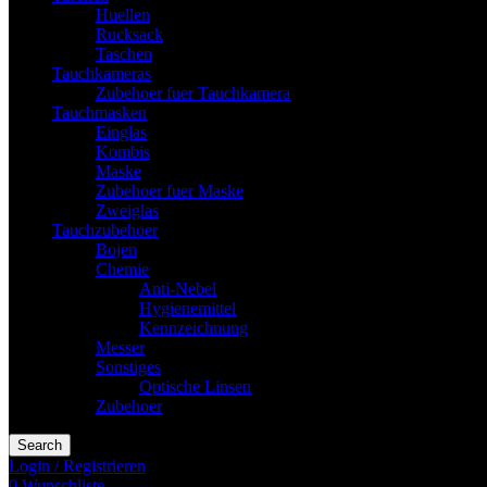
Huellen
Rucksack
Taschen
Tauchkameras
Zubehoer fuer Tauchkamera
Tauchmasken
Einglas
Kombis
Maske
Zubehoer fuer Maske
Zweiglas
Tauchzubehoer
Bojen
Chemie
Anti-Nebel
Hygienemittel
Kennzeichnung
Messer
Sonstiges
Optische Linsen
Zubehoer
Search
Login / Registrieren
0
Wunschliste