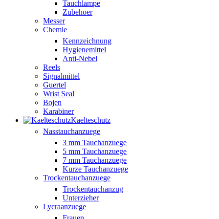
Tauchlampe
Zubehoer
Messer
Chemie
Kennzeichnung
Hygienemittel
Anti-Nebel
Reels
Signalmittel
Guertel
Wrist Seal
Bojen
Karabiner
Kaelteschutz
Nasstauchanzuege
3 mm Tauchanzuege
5 mm Tauchanzuege
7 mm Tauchanzuege
Kurze Tauchanzuege
Trockentauchanzuege
Trockentauchanzug
Unterzieher
Lycraanzuege
Frauen