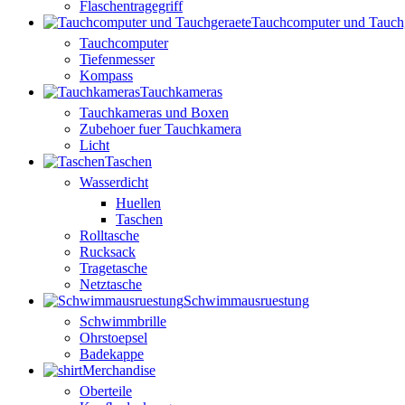
Flaschentragegriff
Tauchcomputer und Tauch
Tauchcomputer
Tiefenmesser
Kompass
Tauchkameras
Tauchkameras und Boxen
Zubehoer fuer Tauchkamera
Licht
Taschen
Wasserdicht
Huellen
Taschen
Rolltasche
Rucksack
Tragetasche
Netztasche
Schwimmausruestung
Schwimmbrille
Ohrstoepsel
Badekappe
Merchandise
Oberteile