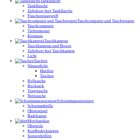
Tankflasche
Tankflasche
Zubehoer fuer Tankflasche
Flaschentragegriff
Tauchcomputer und Tauchgeraete
Tauchcomputer
Tiefenmesser
Kompass
Tauchkameras
Tauchkameras und Boxen
Zubehoer fuer Tauchkamera
Licht
Taschen
Wasserdicht
Huellen
Taschen
Rolltasche
Rucksack
Tragetasche
Netztasche
Schwimmausruestung
Schwimmbrille
Ohrstoepsel
Badekappe
Merchandise
Oberteile
Kopfbedeckungen
Sonnenbrillen