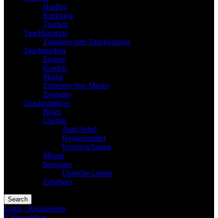
Huellen
Rucksack
Taschen
Tauchkameras
Zubehoer fuer Tauchkamera
Tauchmasken
Einglas
Kombis
Maske
Zubehoer fuer Maske
Zweiglas
Tauchzubehoer
Bojen
Chemie
Anti-Nebel
Hygienemittel
Kennzeichnung
Messer
Sonstiges
Optische Linsen
Zubehoer
Search
Login / Registrieren
0
Wunschliste