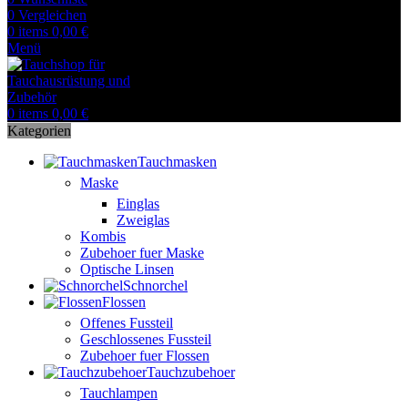
0
Vergleichen
0
items
0,00
€
Menü
0
items
0,00
€
Kategorien
Tauchmasken
Maske
Einglas
Zweiglas
Kombis
Zubehoer fuer Maske
Optische Linsen
Schnorchel
Flossen
Offenes Fussteil
Geschlossenes Fussteil
Zubehoer fuer Flossen
Tauchzubehoer
Tauchlampen