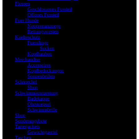
Flossen
Geschlossenes Fussteil
Offenes Fussteil
Fuer Hunde
Neoprenanzuege
Rettungswesten
Kaelteschutz
Fuesslinge
Socken
Kopfhauben
Merchandise
Accessoires
Kopfbedeckungen
Sonnenbrillen
Schnorchel
Shop
Schwimmausruestung
Badekappe
Ohrstoepsel
Schwimmbrille
Shop
Sonderangebote
Tarierjackets
Gewichtguertel
Taschen