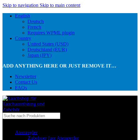
Skip to navigation
Skip to main content
English
Deutsch
French
Requires WPML plugin
Country
United States (USD)
Deutschland (EUR)
Japan (JPY)
ADD ANYTHING HERE OR JUST REMOVE IT…
Newsletter
Contact Us
FAQs
...in Kategorie
Atemregler
Zubehoer fuer Atemregler