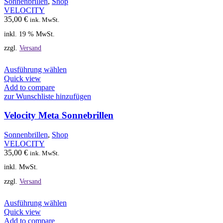
Sonnenbrillen
,
Shop
VELOCITY
35,00
€
ink. MwSt.
inkl. 19 % MwSt.
zzgl.
Versand
Dieses
Ausführung wählen
Produkt
Quick view
weist
Add to compare
mehrere
zur Wunschliste hinzufügen
Varianten
auf.
Velocity Meta Sonnebrillen
Die
Optionen
Sonnenbrillen
,
Shop
können
VELOCITY
auf
35,00
€
ink. MwSt.
der
inkl. MwSt.
Produktseite
gewählt
zzgl.
Versand
werden
Dieses
Ausführung wählen
Produkt
Quick view
weist
Add to compare