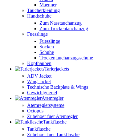
Maenner
Taucherkleidung
Handschuhe
Zum Nasstauchanzug
Zum Trockentauchanzug
Fuesslinge
Fuesslinge
Socken
Schuhe
Trockentauchanzugsschuhe
Kopfhauben
Tarierjackets
ADV Jacket
Wing Jacket
Technische Backplate & Wings
Gewichtguertel
Atemregler
Atemreglersysteme
Octopus
Zubehoer fuer Atemregler
Tankflasche
Tankflasche
Zubehoer fuer Tankflasche