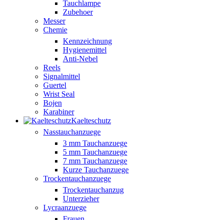
Tauchlampe
Zubehoer
Messer
Chemie
Kennzeichnung
Hygienemittel
Anti-Nebel
Reels
Signalmittel
Guertel
Wrist Seal
Bojen
Karabiner
Kaelteschutz
Nasstauchanzuege
3 mm Tauchanzuege
5 mm Tauchanzuege
7 mm Tauchanzuege
Kurze Tauchanzuege
Trockentauchanzuege
Trockentauchanzug
Unterzieher
Lycraanzuege
Frauen