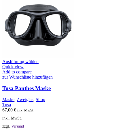
Dieses
Ausführung wählen
Produkt
Quick view
weist
Add to compare
mehrere
zur Wunschliste hinzufügen
Varianten
auf.
Tusa Panthes Maske
Die
Optionen
Maske
,
Zweiglas
,
Shop
können
Tusa
auf
67,00
€
ink. MwSt.
der
inkl. MwSt.
Produktseite
gewählt
zzgl.
Versand
werden