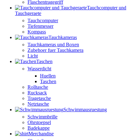
Flaschentragegriff
Tauchcomputer und
Tauchgeraete
Tauchcomputer
Tiefenmesser
Kompass
Tauchkameras
Tauchkameras und Boxen
Zubehoer fuer Tauchkamera
Licht
Taschen
Wasserdicht
Huellen
Taschen
Rolltasche
Rucksack
Tragetasche
Netztasche
Schwimmausruestung
Schwimmbrille
Ohrstoepsel
Badekappe
Merchandise