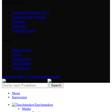
Kundenservice
Cookie-Richtlinie (EU)
Zahlung und Versand
Kontakt
Über uns
Batteriehinweis
Konto
Mein Konto
Kasse
Vergleichen
Wunschliste
Warenkorb
Copyright 2025 @ Tauchindustrie GmbH
Search
Menü
Kategorien
Tauchmasken
Maske