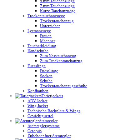
5 mm Tauchanzuege
7 mm Tauchanzuege
Kurze Tauchanzuege
Trockentauchanzuege
Trockentauchanzug
Unterzieher
Lycraanzuege
Frauen
Maenner
Taucherkleidung
Handschuhe
Zum Nasstauchanzug
Zum Trockentauchanzug
Fuesslinge
Fuesslinge
Socken
Schuhe
Trockentauchanzugsschuhe
Kopfhauben
Tarierjackets
ADV Jacket
Wing Jacket
Technische Backplate & Wings
Gewichtguertel
Atemregler
Atemreglersysteme
Octopus
Zubehoer fuer Atemregler