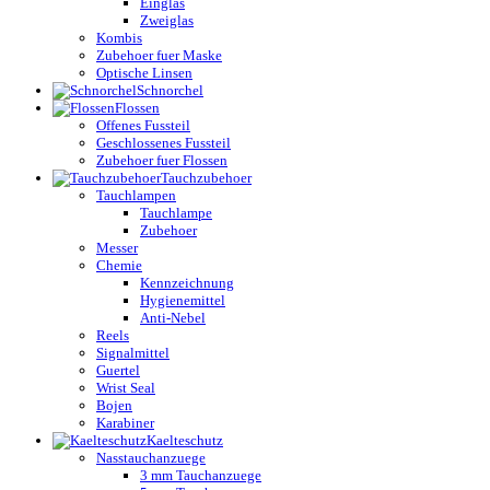
Einglas
Zweiglas
Kombis
Zubehoer fuer Maske
Optische Linsen
Schnorchel
Flossen
Offenes Fussteil
Geschlossenes Fussteil
Zubehoer fuer Flossen
Tauchzubehoer
Tauchlampen
Tauchlampe
Zubehoer
Messer
Chemie
Kennzeichnung
Hygienemittel
Anti-Nebel
Reels
Signalmittel
Guertel
Wrist Seal
Bojen
Karabiner
Kaelteschutz
Nasstauchanzuege
3 mm Tauchanzuege