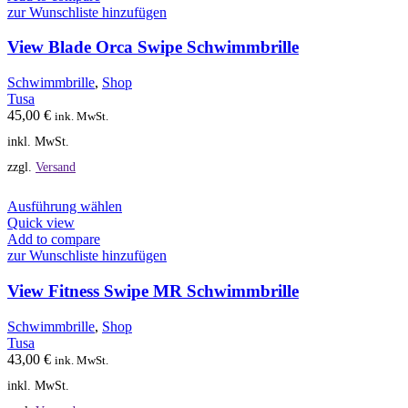
mehrere
zur Wunschliste hinzufügen
Varianten
auf.
View Blade Orca Swipe Schwimmbrille
Die
Optionen
Schwimmbrille
,
Shop
können
Tusa
auf
45,00
€
ink. MwSt.
der
inkl. MwSt.
Produktseite
gewählt
zzgl.
Versand
werden
Dieses
Ausführung wählen
Produkt
Quick view
weist
Add to compare
mehrere
zur Wunschliste hinzufügen
Varianten
auf.
View Fitness Swipe MR Schwimmbrille
Die
Optionen
Schwimmbrille
,
Shop
können
Tusa
auf
43,00
€
ink. MwSt.
der
inkl. MwSt.
Produktseite
gewählt