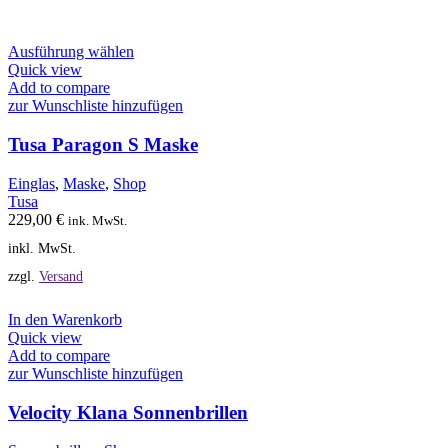
Dieses
Ausführung wählen
Produkt
Quick view
weist
Add to compare
mehrere
zur Wunschliste hinzufügen
Varianten
auf.
Tusa Paragon S Maske
Die
Optionen
Einglas
,
Maske
,
Shop
können
Tusa
auf
229,00
€
ink. MwSt.
der
inkl. MwSt.
Produktseite
gewählt
zzgl.
Versand
werden
In den Warenkorb
Quick view
Add to compare
zur Wunschliste hinzufügen
Velocity Klana Sonnenbrillen