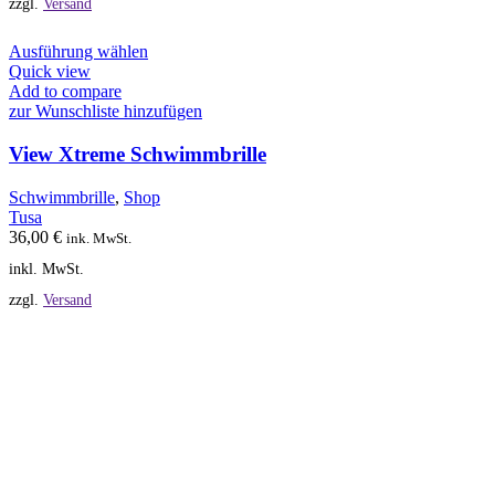
zzgl.
Versand
werden
Dieses
Ausführung wählen
Produkt
Quick view
weist
Add to compare
mehrere
zur Wunschliste hinzufügen
Varianten
auf.
View Xtreme Schwimmbrille
Die
Optionen
Schwimmbrille
,
Shop
können
Tusa
auf
36,00
€
ink. MwSt.
der
inkl. MwSt.
Produktseite
gewählt
zzgl.
Versand
werden