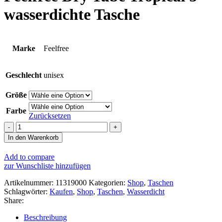
wasserdichte Tasche
Marke
Feelfree
Geschlecht
unisex
Größe
Farbe
Zurücksetzen
Feelfree
Dry
In den Warenkorb
Tube
Tropical
Add to compare
5
zur Wunschliste hinzufügen
wasserdichte
Tasche
Artikelnummer:
11319000
Kategorien:
Shop
,
Taschen
Menge
Schlagwörter:
Kaufen
,
Shop
,
Taschen
,
Wasserdicht
Share:
Beschreibung