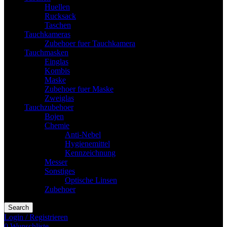
Huellen
Rucksack
Taschen
Tauchkameras
Zubehoer fuer Tauchkamera
Tauchmasken
Einglas
Kombis
Maske
Zubehoer fuer Maske
Zweiglas
Tauchzubehoer
Bojen
Chemie
Anti-Nebel
Hygienemittel
Kennzeichnung
Messer
Sonstiges
Optische Linsen
Zubehoer
Search
Login / Registrieren
0
Wunschliste