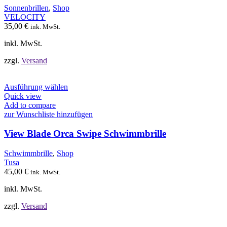
Optionen
Sonnenbrillen
,
Shop
können
VELOCITY
auf
35,00
€
ink. MwSt.
der
Produktseite
inkl. MwSt.
gewählt
werden
zzgl.
Versand
Dieses
Ausführung wählen
Produkt
Quick view
weist
Add to compare
mehrere
zur Wunschliste hinzufügen
Varianten
auf.
View Blade Orca Swipe Schwimmbrille
Die
Optionen
Schwimmbrille
,
Shop
können
Tusa
auf
45,00
€
ink. MwSt.
der
Produktseite
inkl. MwSt.
gewählt
werden
zzgl.
Versand