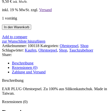
9,50
€
ink. MwSt.
inkl. 19 % MwSt.
zzgl.
Versand
1 vorrätig
Tusa
In den Warenkorb
Ear
Plugs
Add to compare
Ohrstoepsel
zur Wunschliste hinzufügen
Menge
Artikelnummer:
100118
Kategorien:
Ohrstoepsel
,
Shop
Schlagwörter:
Kaufen
,
Ohrstoepsel
,
Shop
,
Tauchzubehoer
Share:
Beschreibung
Rezensionen (0)
Zahlung und Versand
Beschreibung
EAR PLUG Ohrstoepsel. Zu 100% aus Silikonkautschuk. Made in
Taiwan.
Rezensionen (0)