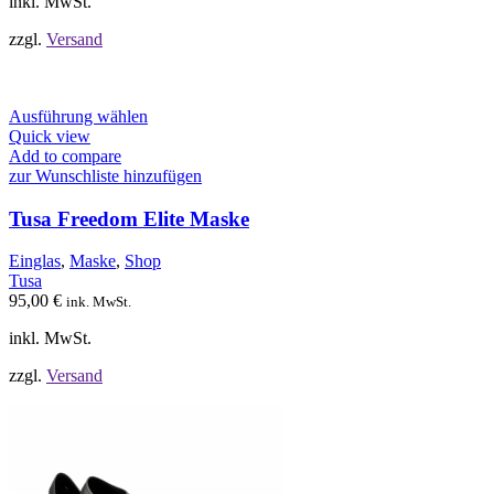
inkl. MwSt.
gewählt
werden
zzgl.
Versand
Dieses
Ausführung wählen
Produkt
Quick view
weist
Add to compare
mehrere
zur Wunschliste hinzufügen
Varianten
auf.
Tusa Freedom Elite Maske
Die
Optionen
Einglas
,
Maske
,
Shop
können
Tusa
auf
95,00
€
ink. MwSt.
der
Produktseite
inkl. MwSt.
gewählt
werden
zzgl.
Versand