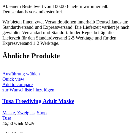
Ab einem Bestellwert von 100,00 € liefern wir innerhalb
Deutschlands versandkostenfrei.
Wir bieten Ihnen zwei Versandoptionen innerhalb Deutschlands an:
Standardversand und Expressversand. Die Lieferzeit variiert je nach
gewählter Versandart und Standort. In der Regel beträgt die
Lieferzeit für den Standardversand 2-5 Werktage und für den
Expressversand 1-2 Werktage.
Ähnliche Produkte
Dieses
Ausführung wählen
Produkt
Quick view
weist
Add to compare
mehrere
zur Wunschliste hinzufügen
Varianten
auf.
Tusa Freediving Adult Maske
Die
Optionen
Maske
,
Zweiglas
,
Shop
können
Tusa
auf
46,50
€
ink. MwSt.
der
Produktseite