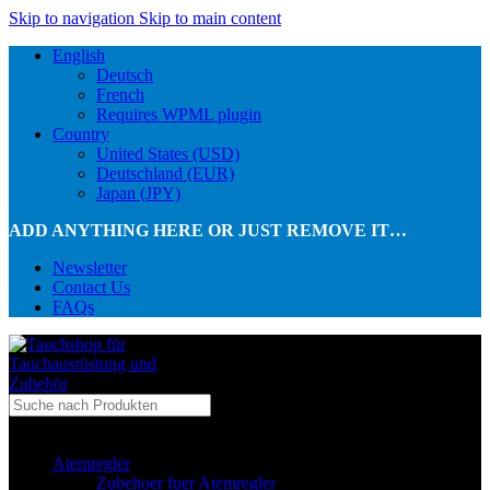
Skip to navigation
Skip to main content
English
Deutsch
French
Requires WPML plugin
Country
United States (USD)
Deutschland (EUR)
Japan (JPY)
ADD ANYTHING HERE OR JUST REMOVE IT…
Newsletter
Contact Us
FAQs
...in Kategorie
Atemregler
Zubehoer fuer Atemregler