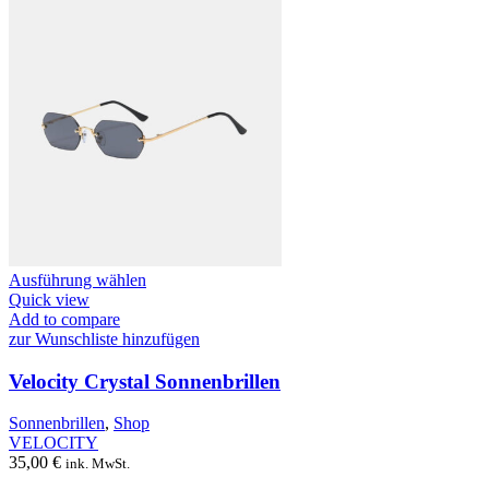
Dieses
Ausführung wählen
Produkt
Quick view
weist
Add to compare
mehrere
zur Wunschliste hinzufügen
Varianten
auf.
Velocity Crystal Sonnenbrillen
Die
Optionen
Sonnenbrillen
,
Shop
können
VELOCITY
auf
35,00
€
ink. MwSt.
der