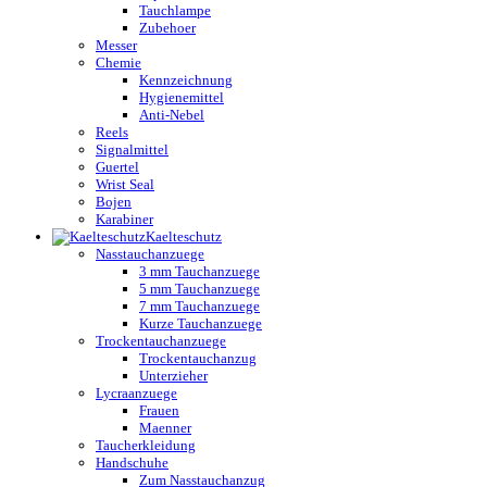
Tauchlampe
Zubehoer
Messer
Chemie
Kennzeichnung
Hygienemittel
Anti-Nebel
Reels
Signalmittel
Guertel
Wrist Seal
Bojen
Karabiner
Kaelteschutz
Nasstauchanzuege
3 mm Tauchanzuege
5 mm Tauchanzuege
7 mm Tauchanzuege
Kurze Tauchanzuege
Trockentauchanzuege
Trockentauchanzug
Unterzieher
Lycraanzuege
Frauen
Maenner
Taucherkleidung
Handschuhe
Zum Nasstauchanzug