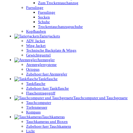
Zum Trockentauchanzug
Fuesslinge
Fuesslinge
Socken
Schuhe
Trockentauchanzugsschuhe
Kopfhauben
Tarierjackets
ADV Jacket
Wing Jacket
Technische Backplate & Wings
Gewichtguertel
Atemregler
Atemreglersysteme
Octopus
Zubehoer fuer Atemregler
Tankflasche
Tankflasche
Zubehoer fuer Tankflasche
Flaschentragegriff
Tauchcomputer und Tauchgeraete
Tauchcomputer
Tiefenmesser
Kompass
Tauchkameras
Tauchkameras und Boxen
Zubehoer fuer Tauchkamera
Licht