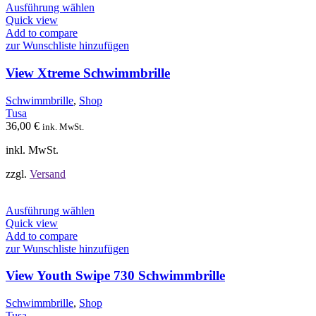
Dieses
Ausführung wählen
Produkt
Quick view
weist
Add to compare
mehrere
zur Wunschliste hinzufügen
Varianten
auf.
View Xtreme Schwimmbrille
Die
Optionen
Schwimmbrille
,
Shop
können
Tusa
auf
36,00
€
ink. MwSt.
der
Produktseite
inkl. MwSt.
gewählt
werden
zzgl.
Versand
Dieses
Ausführung wählen
Produkt
Quick view
weist
Add to compare
mehrere
zur Wunschliste hinzufügen
Varianten
auf.
View Youth Swipe 730 Schwimmbrille
Die
Optionen
Schwimmbrille
,
Shop
können
Tusa