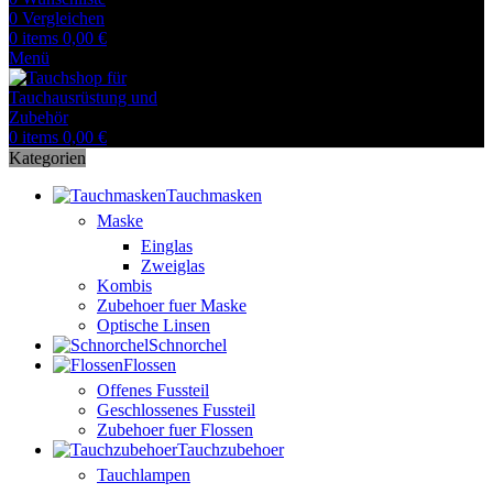
0
Vergleichen
0
items
0,00
€
Menü
0
items
0,00
€
Kategorien
Tauchmasken
Maske
Einglas
Zweiglas
Kombis
Zubehoer fuer Maske
Optische Linsen
Schnorchel
Flossen
Offenes Fussteil
Geschlossenes Fussteil
Zubehoer fuer Flossen
Tauchzubehoer
Tauchlampen