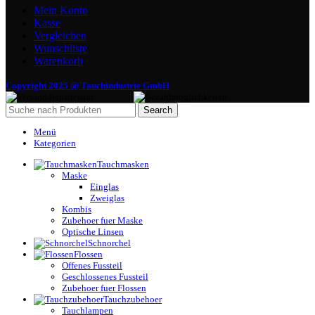
Mein Konto
Kasse
Vergleichen
Wunschliste
Warenkorb
Copyright 2025 @ Tauchindustrie GmbH
Search
Menü
Kategorien
Tauchmasken
Maske
Einglas
Zweiglas
Kombis
Zubehoer fuer Maske
Optische Linsen
Schnorchel
Flossen
Offenes Fussteil
Geschlossenes Fussteil
Zubehoer fuer Flossen
Tauchzubehoer
Tauchlampen