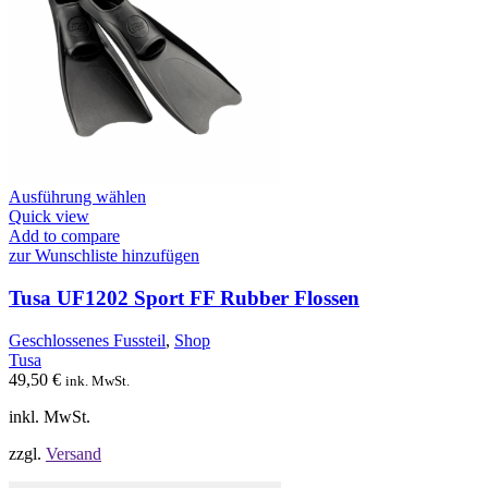
Dieses
Ausführung wählen
Produkt
Quick view
weist
Add to compare
mehrere
zur Wunschliste hinzufügen
Varianten
auf.
Tusa UF1202 Sport FF Rubber Flossen
Die
Optionen
Geschlossenes Fussteil
,
Shop
können
Tusa
auf
49,50
€
ink. MwSt.
der
Produktseite
inkl. MwSt.
gewählt
werden
zzgl.
Versand