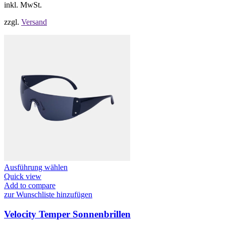
Produktseite
inkl. MwSt.
gewählt
werden
zzgl.
Versand
Dieses
Ausführung wählen
Produkt
Quick view
weist
Add to compare
mehrere
zur Wunschliste hinzufügen
Varianten
auf.
Velocity Temper Sonnenbrillen
Die