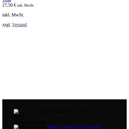
auf
27,50
€
ink. MwSt.
der
Produktseite
inkl. MwSt.
gewählt
werden
zzgl.
Versand
Tauchindustrie GmbH
S3 6a
68161 Mannheim
Phone: +49 (0) 179 221 6182