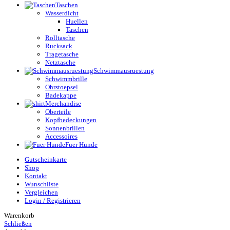
Taschen
Wasserdicht
Huellen
Taschen
Rolltasche
Rucksack
Tragetasche
Netztasche
Schwimmausruestung
Schwimmbrille
Ohrstoepsel
Badekappe
Merchandise
Oberteile
Kopfbedeckungen
Sonnenbrillen
Accessoires
Fuer Hunde
Gutscheinkarte
Shop
Kontakt
Wunschliste
Vergleichen
Login / Registrieren
Warenkorb
Schließen