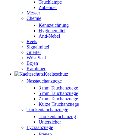
Tauchlampe
Zubehoer
Messer
Chemie
Kennzeichnung
Hygienemittel
Anti-Nebel
Reels
Signalmittel
Guertel
Wrist Seal
Bojen
Karabiner
Kaelteschutz
Nasstauchanzuege
3 mm Tauchanzuege
5 mm Tauchanzuege
7 mm Tauchanzuege
Kurze Tauchanzuege
Trockentauchanzuege
Trockentauchanzug
Unterzieher
Lycraanzuege
Frauen