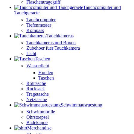
Flaschentragegriff
Tauchcomputer und
Tauchgeraete
Tauchcomputer
Tiefenmesser
Kompass
Tauchkameras
Tauchkameras und Boxen
Zubehoer fuer Tauchkamera
Licht
Taschen
Wasserdicht
Huellen
Taschen
Rolltasche
Rucksack
Tragetasche
Netztasche
Schwimmausruestung
Schwimmbrille
Ohrstoepsel
Badekappe
Merchandise