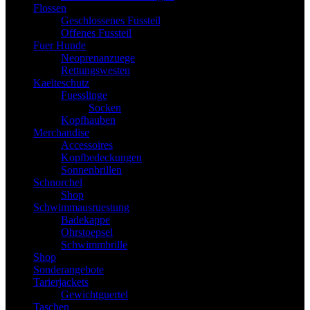
Flossen
Geschlossenes Fussteil
Offenes Fussteil
Fuer Hunde
Neoprenanzuege
Rettungswesten
Kaelteschutz
Fuesslinge
Socken
Kopfhauben
Merchandise
Accessoires
Kopfbedeckungen
Sonnenbrillen
Schnorchel
Shop
Schwimmausruestung
Badekappe
Ohrstoepsel
Schwimmbrille
Shop
Sonderangebote
Tarierjackets
Gewichtguertel
Taschen