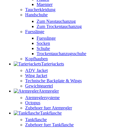
Maenner
Taucherkleidung
Handschuhe
Zum Nasstauchanzug
Zum Trockentauchanzug
Fuesslinge
Fuesslinge
Socken
Schuhe
Trockentauchanzugsschuhe
Kopfhauben
Tarierjackets
ADV Jacket
Wing Jacket
Technische Backplate & Wings
Gewichtguertel
Atemregler
Atemreglersysteme
Octopus
Zubehoer fuer Atemregler
Tankflasche
Tankflasche
Zubehoer fuer Tankflasche