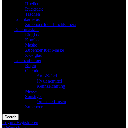
Huellen
Rucksack
Taschen
Tauchkameras
Zubehoer fuer Tauchkamera
Tauchmasken
Einglas
Kombis
Maske
Zubehoer fuer Maske
Zweiglas
Tauchzubehoer
Bojen
Chemie
Anti-Nebel
Hygienemittel
Kennzeichnung
Messer
Sonstiges
Optische Linsen
Zubehoer
Search
Login / Registrieren
0
Wunschliste