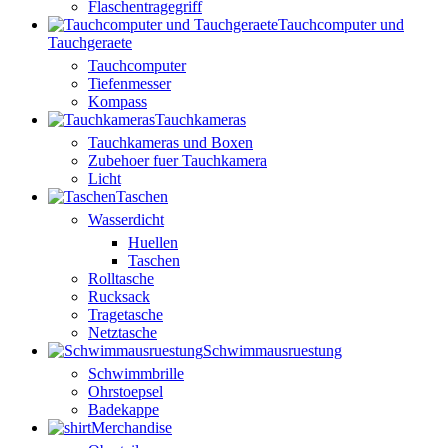
Flaschentragegriff
Tauchcomputer und
Tauchgeraete
Tauchcomputer
Tiefenmesser
Kompass
Tauchkameras
Tauchkameras und Boxen
Zubehoer fuer Tauchkamera
Licht
Taschen
Wasserdicht
Huellen
Taschen
Rolltasche
Rucksack
Tragetasche
Netztasche
Schwimmausruestung
Schwimmbrille
Ohrstoepsel
Badekappe
Merchandise