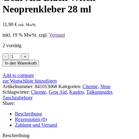
Neoprenkleber 28 ml
11,90
€
ink. MwSt.
inkl. 19 % MwSt.
zzgl.
Versand
2 vorrätig
Gear
Aid
In den Warenkorb
Black
Witch
Add to compare
Neoprenkleber
zur Wunschliste hinzufügen
28
Artikelnummer:
841013068
Kategorien:
Chemie
,
Shop
ml
Schlagwörter:
Chemie
,
Gear Aid
,
Kaufen
,
Talkumpuder
,
Menge
Tauchzubehoer
Share:
Beschreibung
Rezensionen (0)
Zahlung und Versand
Beschreibung