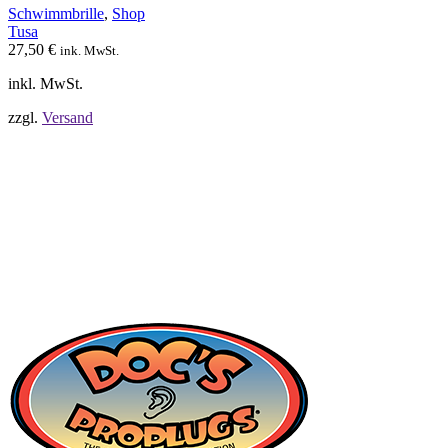
Optionen
Schwimmbrille
,
Shop
können
Tusa
auf
27,50
€
ink. MwSt.
der
Produktseite
inkl. MwSt.
gewählt
werden
zzgl.
Versand