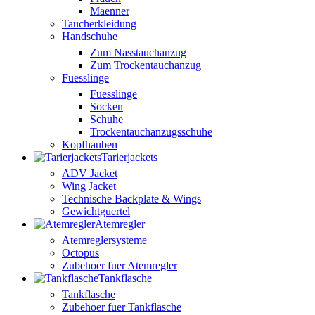
Maenner
Taucherkleidung
Handschuhe
Zum Nasstauchanzug
Zum Trockentauchanzug
Fuesslinge
Fuesslinge
Socken
Schuhe
Trockentauchanzugsschuhe
Kopfhauben
Tarierjackets
ADV Jacket
Wing Jacket
Technische Backplate & Wings
Gewichtguertel
Atemregler
Atemreglersysteme
Octopus
Zubehoer fuer Atemregler
Tankflasche
Tankflasche
Zubehoer fuer Tankflasche