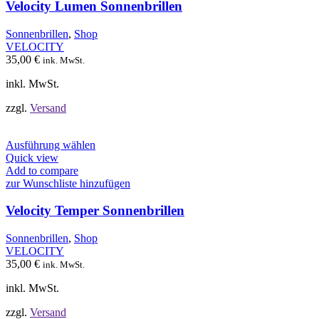
auf.
Velocity Lumen Sonnenbrillen
Die
Optionen
Sonnenbrillen
,
Shop
können
VELOCITY
auf
35,00
€
ink. MwSt.
der
Produktseite
inkl. MwSt.
gewählt
werden
zzgl.
Versand
Dieses
Ausführung wählen
Produkt
Quick view
weist
Add to compare
mehrere
zur Wunschliste hinzufügen
Varianten
auf.
Velocity Temper Sonnenbrillen
Die
Optionen
Sonnenbrillen
,
Shop
können
VELOCITY
auf
35,00
€
ink. MwSt.
der
Produktseite
inkl. MwSt.
gewählt
werden
zzgl.
Versand