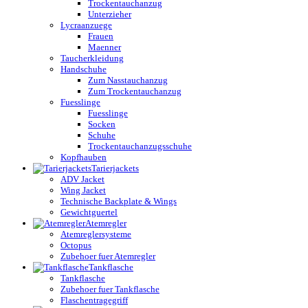
Trockentauchanzug
Unterzieher
Lycraanzuege
Frauen
Maenner
Taucherkleidung
Handschuhe
Zum Nasstauchanzug
Zum Trockentauchanzug
Fuesslinge
Fuesslinge
Socken
Schuhe
Trockentauchanzugsschuhe
Kopfhauben
Tarierjackets
ADV Jacket
Wing Jacket
Technische Backplate & Wings
Gewichtguertel
Atemregler
Atemreglersysteme
Octopus
Zubehoer fuer Atemregler
Tankflasche
Tankflasche
Zubehoer fuer Tankflasche
Flaschentragegriff