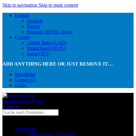
Skip to navigation
Skip to main content
English
Deutsch
French
Requires WPML plugin
Country
United States (USD)
Deutschland (EUR)
Japan (JPY)
ADD ANYTHING HERE OR JUST REMOVE IT…
Newsletter
Contact Us
FAQs
...in Kategorie
Atemregler
Zubehoer fuer Atemregler