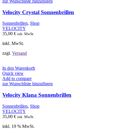
mehrere
zur Wunschliste hinzufügen
Varianten
auf.
Velocity Crystal Sonnenbrillen
Die
Optionen
Sonnenbrillen
,
Shop
können
VELOCITY
auf
35,00
€
ink. MwSt.
der
Produktseite
inkl. MwSt.
gewählt
werden
zzgl.
Versand
In den Warenkorb
Quick view
Add to compare
zur Wunschliste hinzufügen
Velocity Klana Sonnenbrillen
Sonnenbrillen
,
Shop
VELOCITY
35,00
€
ink. MwSt.
inkl. 19 % MwSt.