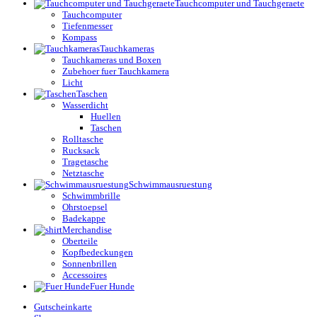
Tauchcomputer und Tauchgeraete
Tauchcomputer
Tiefenmesser
Kompass
Tauchkameras
Tauchkameras und Boxen
Zubehoer fuer Tauchkamera
Licht
Taschen
Wasserdicht
Huellen
Taschen
Rolltasche
Rucksack
Tragetasche
Netztasche
Schwimmausruestung
Schwimmbrille
Ohrstoepsel
Badekappe
Merchandise
Oberteile
Kopfbedeckungen
Sonnenbrillen
Accessoires
Fuer Hunde
Gutscheinkarte