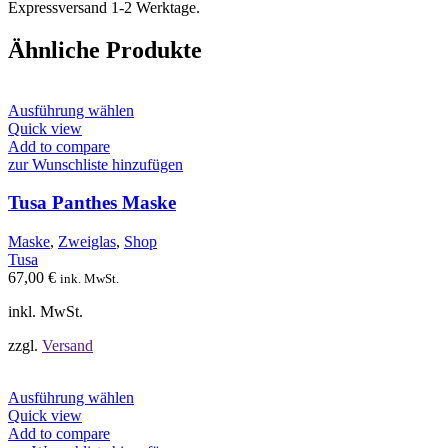
Expressversand 1-2 Werktage.
Ähnliche Produkte
Dieses
Ausführung wählen
Produkt
Quick view
weist
Add to compare
mehrere
zur Wunschliste hinzufügen
Varianten
auf.
Tusa Panthes Maske
Die
Optionen
Maske
,
Zweiglas
,
Shop
können
Tusa
auf
67,00
€
ink. MwSt.
der
Produktseite
inkl. MwSt.
gewählt
werden
zzgl.
Versand
Dieses
Ausführung wählen
Produkt
Quick view
weist
Add to compare