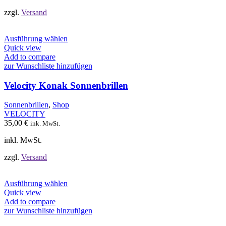
zzgl.
Versand
Dieses
Ausführung wählen
Produkt
Quick view
weist
Add to compare
mehrere
zur Wunschliste hinzufügen
Varianten
auf.
Velocity Konak Sonnenbrillen
Die
Optionen
Sonnenbrillen
,
Shop
können
VELOCITY
auf
35,00
€
ink. MwSt.
der
Produktseite
inkl. MwSt.
gewählt
werden
zzgl.
Versand
Dieses
Ausführung wählen
Produkt
Quick view
weist
Add to compare
mehrere
zur Wunschliste hinzufügen
Varianten