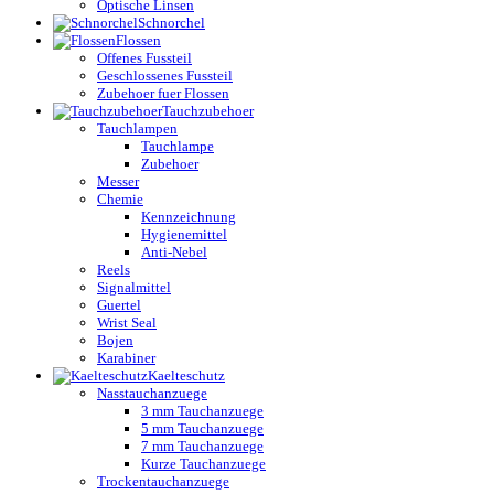
Optische Linsen
Schnorchel
Flossen
Offenes Fussteil
Geschlossenes Fussteil
Zubehoer fuer Flossen
Tauchzubehoer
Tauchlampen
Tauchlampe
Zubehoer
Messer
Chemie
Kennzeichnung
Hygienemittel
Anti-Nebel
Reels
Signalmittel
Guertel
Wrist Seal
Bojen
Karabiner
Kaelteschutz
Nasstauchanzuege
3 mm Tauchanzuege
5 mm Tauchanzuege
7 mm Tauchanzuege
Kurze Tauchanzuege
Trockentauchanzuege