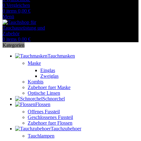
0
Vergleichen
0
items
0,00
€
Menü
0
items
0,00
€
Kategorien
Tauchmasken
Maske
Einglas
Zweiglas
Kombis
Zubehoer fuer Maske
Optische Linsen
Schnorchel
Flossen
Offenes Fussteil
Geschlossenes Fussteil
Zubehoer fuer Flossen
Tauchzubehoer
Tauchlampen