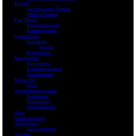
Flossen
Geschlossenes Fussteil
Offenes Fussteil
Fuer Hunde
Neoprenanzuege
Rettungswesten
Kaelteschutz
Fuesslinge
Socken
Kopfhauben
Merchandise
Accessoires
Kopfbedeckungen
Sonnenbrillen
Schnorchel
Shop
Schwimmausruestung
Badekappe
Ohrstoepsel
Schwimmbrille
Shop
Sonderangebote
Tarierjackets
Gewichtguertel
Taschen