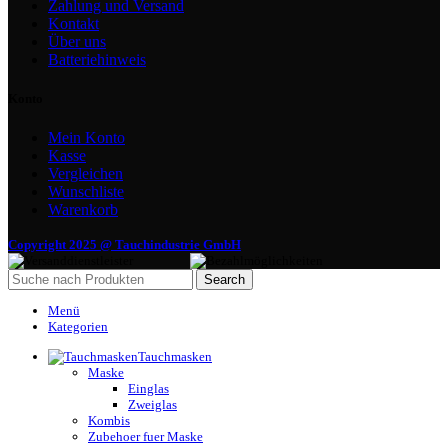
Zahlung und Versand
Kontakt
Über uns
Batteriehinweis
Konto
Mein Konto
Kasse
Vergleichen
Wunschliste
Warenkorb
Copyright 2025 @ Tauchindustrie GmbH
Search
Menü
Kategorien
Tauchmasken
Maske
Einglas
Zweiglas
Kombis
Zubehoer fuer Maske