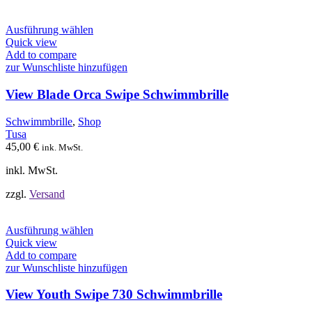
Dieses
Ausführung wählen
Produkt
Quick view
weist
Add to compare
mehrere
zur Wunschliste hinzufügen
Varianten
auf.
View Blade Orca Swipe Schwimmbrille
Die
Optionen
Schwimmbrille
,
Shop
können
Tusa
auf
45,00
€
ink. MwSt.
der
Produktseite
inkl. MwSt.
gewählt
werden
zzgl.
Versand
Dieses
Ausführung wählen
Produkt
Quick view
weist
Add to compare
mehrere
zur Wunschliste hinzufügen
Varianten
auf.
View Youth Swipe 730 Schwimmbrille
Die