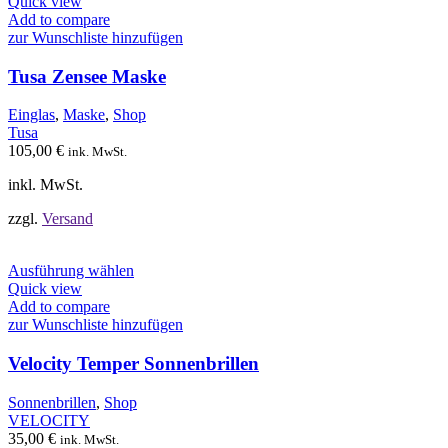
Produkt
Quick view
weist
Add to compare
mehrere
zur Wunschliste hinzufügen
Varianten
auf.
Tusa Zensee Maske
Die
Optionen
Einglas
,
Maske
,
Shop
können
Tusa
auf
105,00
€
ink. MwSt.
der
Produktseite
inkl. MwSt.
gewählt
werden
zzgl.
Versand
Dieses
Ausführung wählen
Produkt
Quick view
weist
Add to compare
mehrere
zur Wunschliste hinzufügen
Varianten
auf.
Velocity Temper Sonnenbrillen
Die
Optionen
Sonnenbrillen
,
Shop
können
VELOCITY
auf
35,00
€
ink. MwSt.