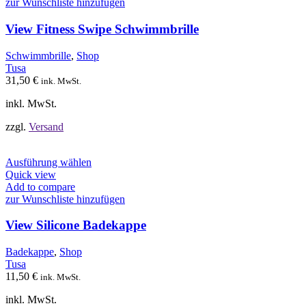
mehrere
zur Wunschliste hinzufügen
Varianten
auf.
View Fitness Swipe Schwimmbrille
Die
Optionen
Schwimmbrille
,
Shop
können
Tusa
auf
31,50
€
ink. MwSt.
der
Produktseite
inkl. MwSt.
gewählt
werden
zzgl.
Versand
Dieses
Ausführung wählen
Produkt
Quick view
weist
Add to compare
mehrere
zur Wunschliste hinzufügen
Varianten
auf.
View Silicone Badekappe
Die
Optionen
Badekappe
,
Shop
können
Tusa
auf
11,50
€
ink. MwSt.
der
Produktseite
inkl. MwSt.