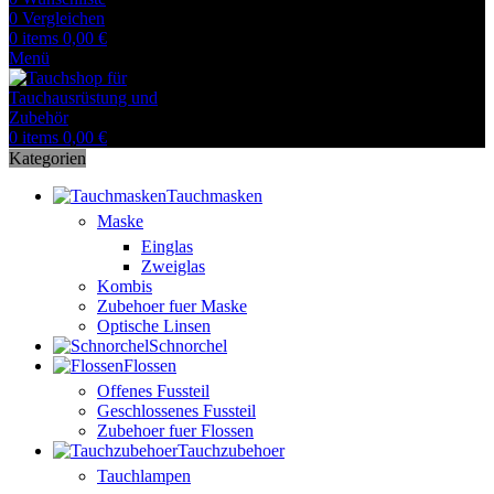
0
Vergleichen
0
items
0,00
€
Menü
0
items
0,00
€
Kategorien
Tauchmasken
Maske
Einglas
Zweiglas
Kombis
Zubehoer fuer Maske
Optische Linsen
Schnorchel
Flossen
Offenes Fussteil
Geschlossenes Fussteil
Zubehoer fuer Flossen
Tauchzubehoer
Tauchlampen