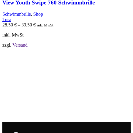
auf.
View Youth Swipe 760 Schwimmbrille
Die
Optionen
Schwimmbrille
,
Shop
können
Tusa
auf
28,50
€
–
39,50
€
ink. MwSt.
der
Produktseite
inkl. MwSt.
gewählt
werden
zzgl.
Versand