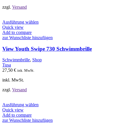
gewählt
werden
zzgl.
Versand
Dieses
Ausführung wählen
Produkt
Quick view
weist
Add to compare
mehrere
zur Wunschliste hinzufügen
Varianten
auf.
View Youth Swipe 730 Schwimmbrille
Die
Optionen
Schwimmbrille
,
Shop
können
Tusa
auf
27,50
€
ink. MwSt.
der
Produktseite
inkl. MwSt.
gewählt
werden
zzgl.
Versand
Dieses
Ausführung wählen
Produkt
Quick view
weist
Add to compare
mehrere
zur Wunschliste hinzufügen
Varianten