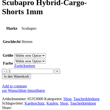
Scubapro Hybrid-Cargo-
Shorts 1mm
Marke
Scubapro
Geschlecht
Herren
Größe
Farbe
Zurücksetzen
Scubapro
Hybrid-
In den Warenkorb
Cargo-
Shorts
Add to compare
1mm
zur Wunschliste hinzufügen
Menge
Artikelnummer:
65353000
Kategorien:
Shop
,
Taucherkleidung
Schlagwörter:
Kaelteschutz
,
Kaufen
,
Shop
,
Taucherkleidung
Share: