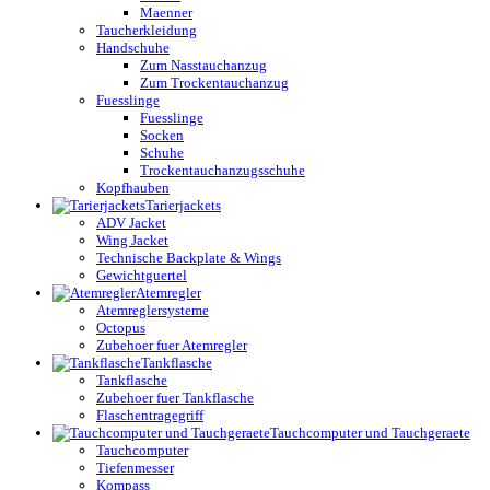
Maenner
Taucherkleidung
Handschuhe
Zum Nasstauchanzug
Zum Trockentauchanzug
Fuesslinge
Fuesslinge
Socken
Schuhe
Trockentauchanzugsschuhe
Kopfhauben
Tarierjackets
ADV Jacket
Wing Jacket
Technische Backplate & Wings
Gewichtguertel
Atemregler
Atemreglersysteme
Octopus
Zubehoer fuer Atemregler
Tankflasche
Tankflasche
Zubehoer fuer Tankflasche
Flaschentragegriff
Tauchcomputer und Tauchgeraete
Tauchcomputer
Tiefenmesser
Kompass