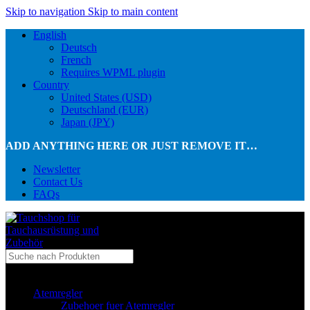
Skip to navigation
Skip to main content
English
Deutsch
French
Requires WPML plugin
Country
United States (USD)
Deutschland (EUR)
Japan (JPY)
ADD ANYTHING HERE OR JUST REMOVE IT…
Newsletter
Contact Us
FAQs
...in Kategorie
Atemregler
Zubehoer fuer Atemregler