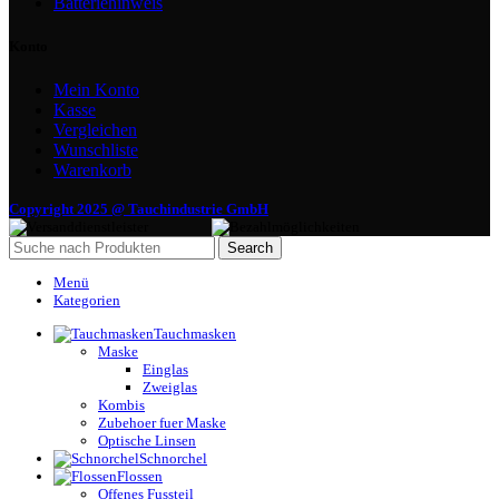
Batteriehinweis
Konto
Mein Konto
Kasse
Vergleichen
Wunschliste
Warenkorb
Copyright 2025 @ Tauchindustrie GmbH
Search
Menü
Kategorien
Tauchmasken
Maske
Einglas
Zweiglas
Kombis
Zubehoer fuer Maske
Optische Linsen
Schnorchel
Flossen
Offenes Fussteil