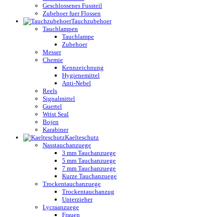
Geschlossenes Fussteil
Zubehoer fuer Flossen
Tauchzubehoer
Tauchlampen
Tauchlampe
Zubehoer
Messer
Chemie
Kennzeichnung
Hygienemittel
Anti-Nebel
Reels
Signalmittel
Guertel
Wrist Seal
Bojen
Karabiner
Kaelteschutz
Nasstauchanzuege
3 mm Tauchanzuege
5 mm Tauchanzuege
7 mm Tauchanzuege
Kurze Tauchanzuege
Trockentauchanzuege
Trockentauchanzug
Unterzieher
Lycraanzuege
Frauen