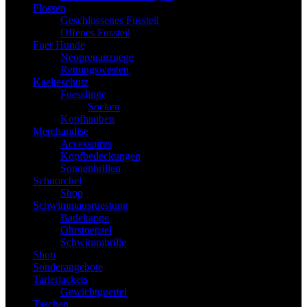
Flossen
Geschlossenes Fussteil
Offenes Fussteil
Fuer Hunde
Neoprenanzuege
Rettungswesten
Kaelteschutz
Fuesslinge
Socken
Kopfhauben
Merchandise
Accessoires
Kopfbedeckungen
Sonnenbrillen
Schnorchel
Shop
Schwimmausruestung
Badekappe
Ohrstoepsel
Schwimmbrille
Shop
Sonderangebote
Tarierjackets
Gewichtguertel
Taschen