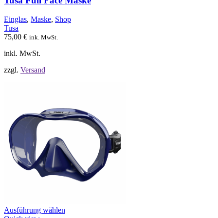
Tusa Full Face Maske
Die
Optionen
Einglas
,
Maske
,
Shop
können
Tusa
auf
75,00
€
ink. MwSt.
der
Produktseite
inkl. MwSt.
gewählt
werden
zzgl.
Versand
Dieses
Ausführung wählen