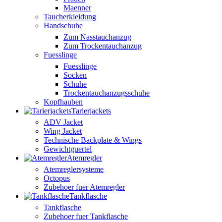
Maenner
Taucherkleidung
Handschuhe
Zum Nasstauchanzug
Zum Trockentauchanzug
Fuesslinge
Fuesslinge
Socken
Schuhe
Trockentauchanzugsschuhe
Kopfhauben
Tarierjackets
ADV Jacket
Wing Jacket
Technische Backplate & Wings
Gewichtguertel
Atemregler
Atemreglersysteme
Octopus
Zubehoer fuer Atemregler
Tankflasche
Tankflasche
Zubehoer fuer Tankflasche