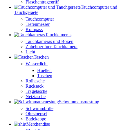
Flaschentragegriff
Tauchcomputer und
Tauchgeraete
Tauchcomputer
Tiefenmesser
Kompass
Tauchkameras
Tauchkameras und Boxen
Zubehoer fuer Tauchkamera
Licht
Taschen
Wasserdicht
Huellen
Taschen
Rolltasche
Rucksack
Tragetasche
Netztasche
Schwimmausruestung
Schwimmbrille
Ohrstoepsel
Badekappe
Merchandise