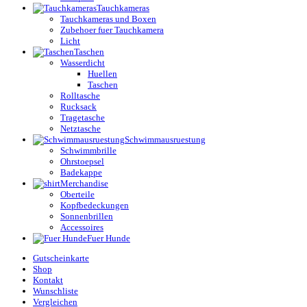
Tauchkameras
Tauchkameras und Boxen
Zubehoer fuer Tauchkamera
Licht
Taschen
Wasserdicht
Huellen
Taschen
Rolltasche
Rucksack
Tragetasche
Netztasche
Schwimmausruestung
Schwimmbrille
Ohrstoepsel
Badekappe
Merchandise
Oberteile
Kopfbedeckungen
Sonnenbrillen
Accessoires
Fuer Hunde
Gutscheinkarte
Shop
Kontakt
Wunschliste
Vergleichen