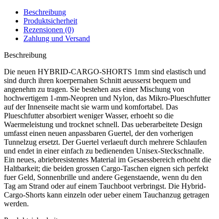
Beschreibung
Produktsicherheit
Rezensionen (0)
Zahlung und Versand
Beschreibung
Die neuen HYBRID-CARGO-SHORTS 1mm sind elastisch und
sind durch ihren koerpernahen Schnitt aeusserst bequem und
angenehm zu tragen. Sie bestehen aus einer Mischung von
hochwertigem 1-mm-Neopren und Nylon, das Mikro-Plueschfutter
auf der Innenseite macht sie warm und komfortabel. Das
Plueschfutter absorbiert weniger Wasser, erhoeht so die
Waermeleistung und trocknet schnell. Das ueberarbeitete Design
umfasst einen neuen anpassbaren Guertel, der den vorherigen
Tunnelzug ersetzt. Der Guertel verlaeuft durch mehrere Schlaufen
und endet in einer einfach zu bedienenden Unisex-Steckschnalle.
Ein neues, abriebresistentes Material im Gesaessbereich erhoeht die
Haltbarkeit; die beiden grossen Cargo-Taschen eignen sich perfekt
fuer Geld, Sonnenbrille und andere Gegenstaende, wenn du den
Tag am Strand oder auf einem Tauchboot verbringst. Die Hybrid-
Cargo-Shorts kann einzeln oder ueber einem Tauchanzug getragen
werden.