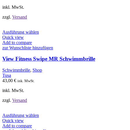
der
Produktseite
inkl. MwSt.
gewählt
werden
zzgl.
Versand
Dieses
Ausführung wählen
Produkt
Quick view
weist
Add to compare
mehrere
zur Wunschliste hinzufügen
Varianten
auf.
View Fitness Swipe MR Schwimmbrille
Die
Optionen
Schwimmbrille
,
Shop
können
Tusa
auf
43,00
€
ink. MwSt.
der
Produktseite
inkl. MwSt.
gewählt
werden
zzgl.
Versand
Dieses
Ausführung wählen
Produkt
Quick view
weist
Add to compare