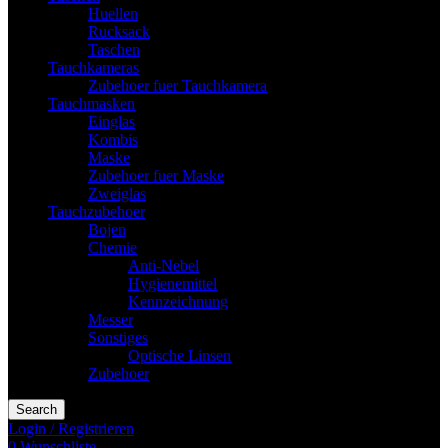
Huellen
Rucksack
Taschen
Tauchkameras
Zubehoer fuer Tauchkamera
Tauchmasken
Einglas
Kombis
Maske
Zubehoer fuer Maske
Zweiglas
Tauchzubehoer
Bojen
Chemie
Anti-Nebel
Hygienemittel
Kennzeichnung
Messer
Sonstiges
Optische Linsen
Zubehoer
Search
Login / Registrieren
0
Wunschliste