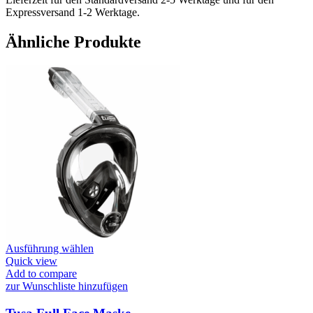
Expressversand 1-2 Werktage.
Ähnliche Produkte
Dieses
Ausführung wählen
Produkt
Quick view
weist
Add to compare
mehrere
zur Wunschliste hinzufügen
Varianten
auf.