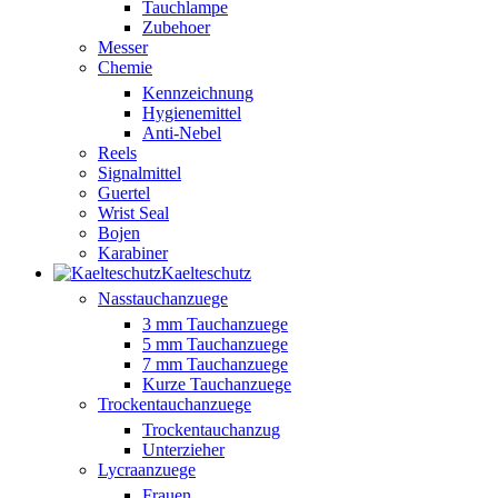
Tauchlampe
Zubehoer
Messer
Chemie
Kennzeichnung
Hygienemittel
Anti-Nebel
Reels
Signalmittel
Guertel
Wrist Seal
Bojen
Karabiner
Kaelteschutz
Nasstauchanzuege
3 mm Tauchanzuege
5 mm Tauchanzuege
7 mm Tauchanzuege
Kurze Tauchanzuege
Trockentauchanzuege
Trockentauchanzug
Unterzieher
Lycraanzuege
Frauen