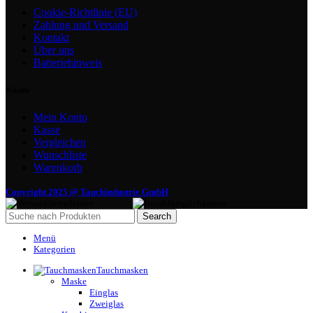
Cookie-Richtlinie (EU)
Zahlung und Versand
Kontakt
Über uns
Batteriehinweis
Konto
Mein Konto
Kasse
Vergleichen
Wunschliste
Warenkorb
Copyright 2025 @ Tauchindustrie GmbH
Search
Menü
Kategorien
Tauchmasken
Maske
Einglas
Zweiglas