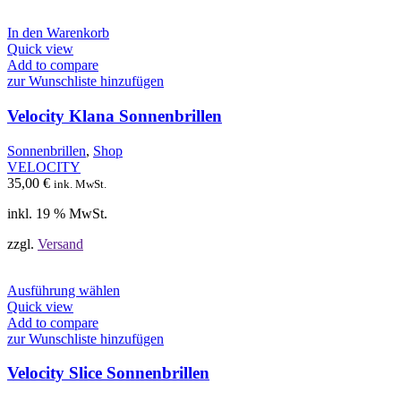
In den Warenkorb
Quick view
Add to compare
zur Wunschliste hinzufügen
Velocity Klana Sonnenbrillen
Sonnenbrillen
,
Shop
VELOCITY
35,00
€
ink. MwSt.
inkl. 19 % MwSt.
zzgl.
Versand
Dieses
Ausführung wählen
Produkt
Quick view
weist
Add to compare
mehrere
zur Wunschliste hinzufügen
Varianten
auf.
Velocity Slice Sonnenbrillen
Die