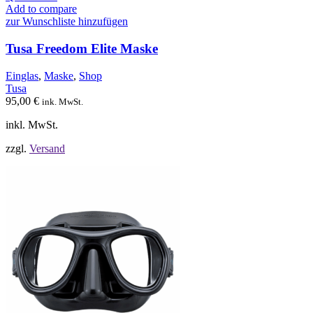
weist
Add to compare
mehrere
zur Wunschliste hinzufügen
Varianten
auf.
Tusa Freedom Elite Maske
Die
Optionen
Einglas
,
Maske
,
Shop
können
Tusa
auf
95,00
€
ink. MwSt.
der
Produktseite
inkl. MwSt.
gewählt
werden
zzgl.
Versand