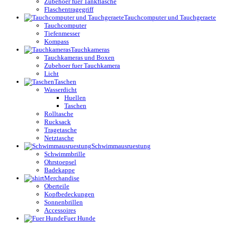
Zubehoer fuer Tankflasche
Flaschentragegriff
Tauchcomputer und Tauchgeraete
Tauchcomputer
Tiefenmesser
Kompass
Tauchkameras
Tauchkameras und Boxen
Zubehoer fuer Tauchkamera
Licht
Taschen
Wasserdicht
Huellen
Taschen
Rolltasche
Rucksack
Tragetasche
Netztasche
Schwimmausruestung
Schwimmbrille
Ohrstoepsel
Badekappe
Merchandise
Oberteile
Kopfbedeckungen
Sonnenbrillen
Accessoires
Fuer Hunde