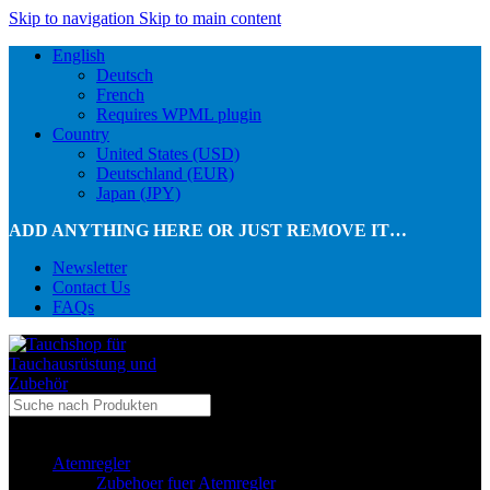
Skip to navigation
Skip to main content
English
Deutsch
French
Requires WPML plugin
Country
United States (USD)
Deutschland (EUR)
Japan (JPY)
ADD ANYTHING HERE OR JUST REMOVE IT…
Newsletter
Contact Us
FAQs
...in Kategorie
Atemregler
Zubehoer fuer Atemregler