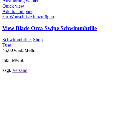
Dieses
Ausführung wählen
Produkt
Quick view
weist
Add to compare
mehrere
zur Wunschliste hinzufügen
Varianten
auf.
View Blade Orca Swipe Schwimmbrille
Die
Optionen
Schwimmbrille
,
Shop
können
Tusa
auf
45,00
€
ink. MwSt.
der
Produktseite
inkl. MwSt.
gewählt
werden
zzgl.
Versand