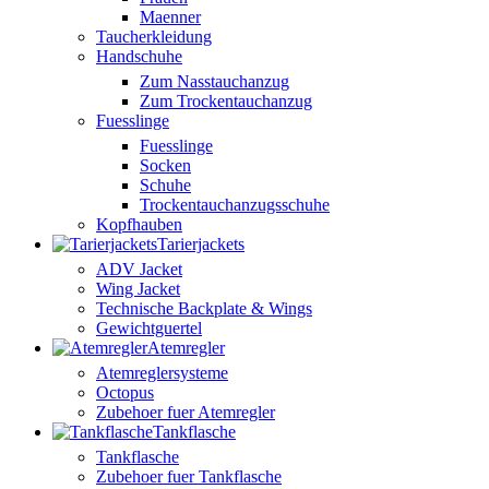
Maenner
Taucherkleidung
Handschuhe
Zum Nasstauchanzug
Zum Trockentauchanzug
Fuesslinge
Fuesslinge
Socken
Schuhe
Trockentauchanzugsschuhe
Kopfhauben
Tarierjackets
ADV Jacket
Wing Jacket
Technische Backplate & Wings
Gewichtguertel
Atemregler
Atemreglersysteme
Octopus
Zubehoer fuer Atemregler
Tankflasche
Tankflasche
Zubehoer fuer Tankflasche