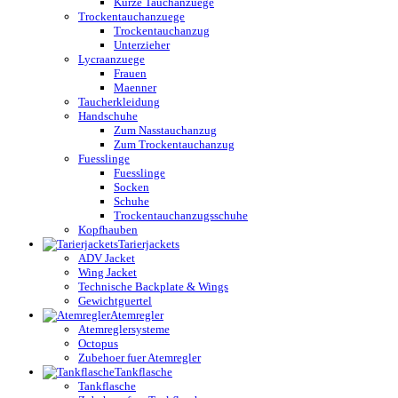
Kurze Tauchanzuege
Trockentauchanzuege
Trockentauchanzug
Unterzieher
Lycraanzuege
Frauen
Maenner
Taucherkleidung
Handschuhe
Zum Nasstauchanzug
Zum Trockentauchanzug
Fuesslinge
Fuesslinge
Socken
Schuhe
Trockentauchanzugsschuhe
Kopfhauben
Tarierjackets
ADV Jacket
Wing Jacket
Technische Backplate & Wings
Gewichtguertel
Atemregler
Atemreglersysteme
Octopus
Zubehoer fuer Atemregler
Tankflasche
Tankflasche