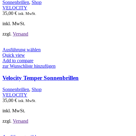
Optionen
Sonnenbrillen
,
Shop
können
VELOCITY
auf
35,00
€
ink. MwSt.
der
Produktseite
inkl. MwSt.
gewählt
werden
zzgl.
Versand
Dieses
Ausführung wählen
Produkt
Quick view
weist
Add to compare
mehrere
zur Wunschliste hinzufügen
Varianten
auf.
Velocity Temper Sonnenbrillen
Die
Optionen
Sonnenbrillen
,
Shop
können
VELOCITY
auf
35,00
€
ink. MwSt.
der
Produktseite
inkl. MwSt.
gewählt
werden
zzgl.
Versand