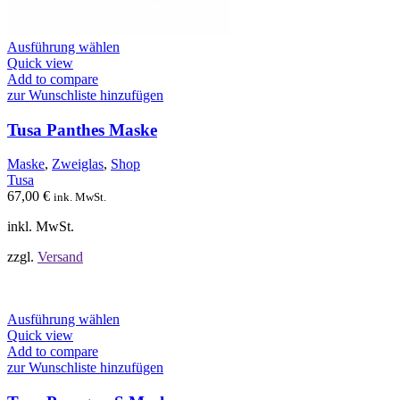
Dieses
Ausführung wählen
Produkt
Quick view
weist
Add to compare
mehrere
zur Wunschliste hinzufügen
Varianten
auf.
Tusa Panthes Maske
Die
Optionen
Maske
,
Zweiglas
,
Shop
können
Tusa
auf
67,00
€
ink. MwSt.
der
Produktseite
inkl. MwSt.
gewählt
werden
zzgl.
Versand
Dieses
Ausführung wählen
Produkt
Quick view
weist
Add to compare
mehrere
zur Wunschliste hinzufügen
Varianten
auf.