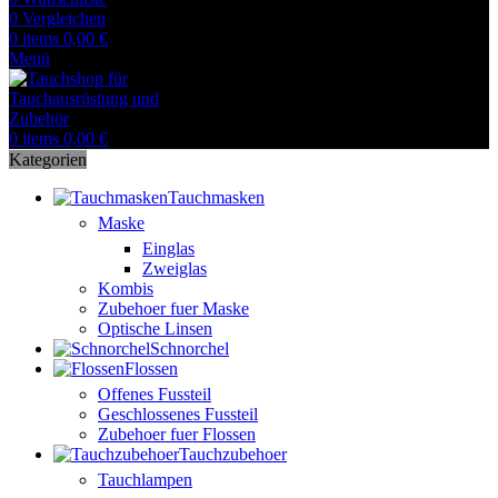
0
Vergleichen
0
items
0,00
€
Menü
0
items
0,00
€
Kategorien
Tauchmasken
Maske
Einglas
Zweiglas
Kombis
Zubehoer fuer Maske
Optische Linsen
Schnorchel
Flossen
Offenes Fussteil
Geschlossenes Fussteil
Zubehoer fuer Flossen
Tauchzubehoer
Tauchlampen