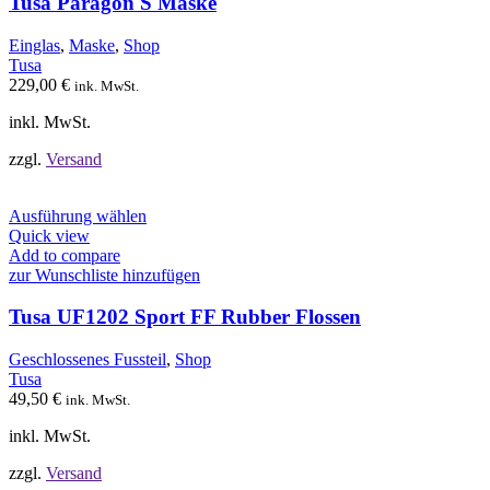
Tusa Paragon S Maske
Die
Optionen
Einglas
,
Maske
,
Shop
können
Tusa
auf
229,00
€
ink. MwSt.
der
Produktseite
inkl. MwSt.
gewählt
werden
zzgl.
Versand
Dieses
Ausführung wählen
Produkt
Quick view
weist
Add to compare
mehrere
zur Wunschliste hinzufügen
Varianten
auf.
Tusa UF1202 Sport FF Rubber Flossen
Die
Optionen
Geschlossenes Fussteil
,
Shop
können
Tusa
auf
49,50
€
ink. MwSt.
der
Produktseite
inkl. MwSt.
gewählt
werden
zzgl.
Versand