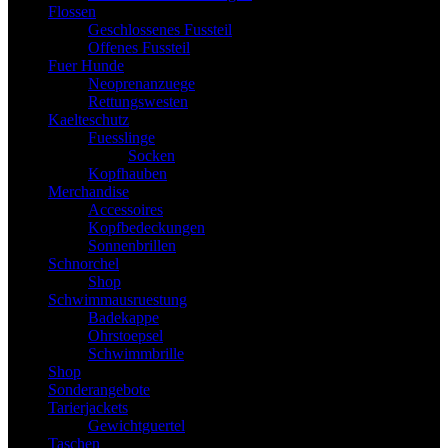
Flossen
Geschlossenes Fussteil
Offenes Fussteil
Fuer Hunde
Neoprenanzuege
Rettungswesten
Kaelteschutz
Fuesslinge
Socken
Kopfhauben
Merchandise
Accessoires
Kopfbedeckungen
Sonnenbrillen
Schnorchel
Shop
Schwimmausruestung
Badekappe
Ohrstoepsel
Schwimmbrille
Shop
Sonderangebote
Tarierjackets
Gewichtguertel
Taschen