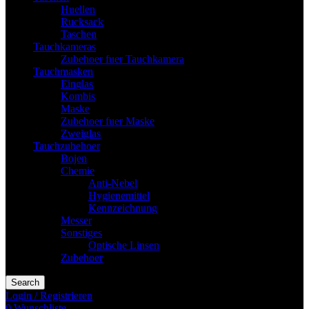
Huellen
Rucksack
Taschen
Tauchkameras
Zubehoer fuer Tauchkamera
Tauchmasken
Einglas
Kombis
Maske
Zubehoer fuer Maske
Zweiglas
Tauchzubehoer
Bojen
Chemie
Anti-Nebel
Hygienemittel
Kennzeichnung
Messer
Sonstiges
Optische Linsen
Zubehoer
Search
Login / Registrieren
0
Wunschliste