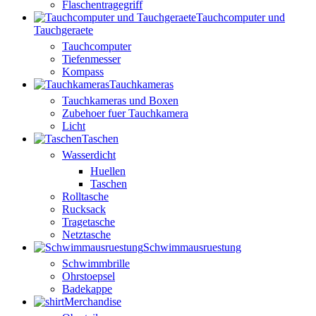
Flaschentragegriff
Tauchcomputer und
Tauchgeraete
Tauchcomputer
Tiefenmesser
Kompass
Tauchkameras
Tauchkameras und Boxen
Zubehoer fuer Tauchkamera
Licht
Taschen
Wasserdicht
Huellen
Taschen
Rolltasche
Rucksack
Tragetasche
Netztasche
Schwimmausruestung
Schwimmbrille
Ohrstoepsel
Badekappe
Merchandise