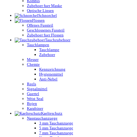
Kombis
Zubehoer fuer Maske
Optische Linsen
Schnorchel
Flossen
Offenes Fussteil
Geschlossenes Fussteil
Zubehoer fuer Flossen
Tauchzubehoer
Tauchlampen
Tauchlampe
Zubehoer
Messer
Chemie
Kennzeichnung
Hygienemittel
Anti-Nebel
Reels
Signalmittel
Guertel
Wrist Seal
Bojen
Karabiner
Kaelteschutz
Nasstauchanzuege
3 mm Tauchanzuege
5 mm Tauchanzuege
7 mm Tauchanzuege