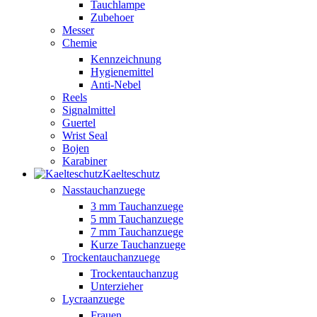
Tauchlampe
Zubehoer
Messer
Chemie
Kennzeichnung
Hygienemittel
Anti-Nebel
Reels
Signalmittel
Guertel
Wrist Seal
Bojen
Karabiner
Kaelteschutz
Nasstauchanzuege
3 mm Tauchanzuege
5 mm Tauchanzuege
7 mm Tauchanzuege
Kurze Tauchanzuege
Trockentauchanzuege
Trockentauchanzug
Unterzieher
Lycraanzuege
Frauen