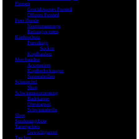
Flossen
Geschlossenes Fussteil
Offenes Fussteil
Fuer Hunde
Neoprenanzuege
Rettungswesten
Kaelteschutz
Fuesslinge
Socken
Kopfhauben
Merchandise
Accessoires
Kopfbedeckungen
Sonnenbrillen
Schnorchel
Shop
Schwimmausruestung
Badekappe
Ohrstoepsel
Schwimmbrille
Shop
Sonderangebote
Tarierjackets
Gewichtguertel
Taschen