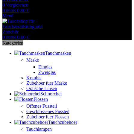
0
Vergleichen
0
items
0,00
€
Menü
0
items
0,00
€
Kategorien
Tauchmasken
Maske
Einglas
Zweiglas
Kombis
Zubehoer fuer Maske
Optische Linsen
Schnorchel
Flossen
Offenes Fussteil
Geschlossenes Fussteil
Zubehoer fuer Flossen
Tauchzubehoer
Tauchlampen