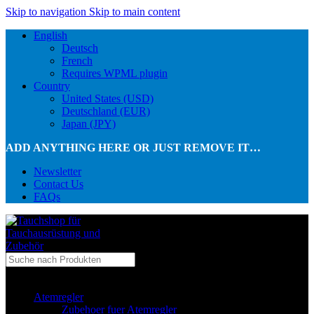
Skip to navigation
Skip to main content
English
Deutsch
French
Requires WPML plugin
Country
United States (USD)
Deutschland (EUR)
Japan (JPY)
ADD ANYTHING HERE OR JUST REMOVE IT…
Newsletter
Contact Us
FAQs
...in Kategorie
Atemregler
Zubehoer fuer Atemregler