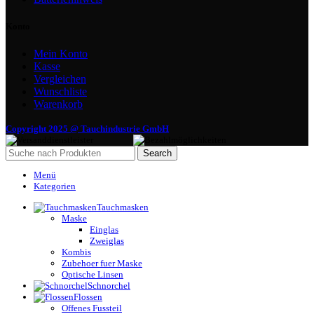
Konto
Mein Konto
Kasse
Vergleichen
Wunschliste
Warenkorb
Copyright 2025 @ Tauchindustrie GmbH
Search
Menü
Kategorien
Tauchmasken
Maske
Einglas
Zweiglas
Kombis
Zubehoer fuer Maske
Optische Linsen
Schnorchel
Flossen
Offenes Fussteil