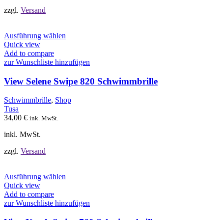
gewählt
werden
zzgl.
Versand
Dieses
Ausführung wählen
Produkt
Quick view
weist
Add to compare
mehrere
zur Wunschliste hinzufügen
Varianten
auf.
View Selene Swipe 820 Schwimmbrille
Die
Optionen
Schwimmbrille
,
Shop
können
Tusa
auf
34,00
€
ink. MwSt.
der
Produktseite
inkl. MwSt.
gewählt
werden
zzgl.
Versand
Dieses
Ausführung wählen
Produkt
Quick view
weist
Add to compare
mehrere
zur Wunschliste hinzufügen
Varianten