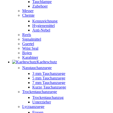
Tauchlampe
Zubehoer
Messer
Chemie
Kennzeichnung
Hygienemittel
Anti-Nebel
Reels
Signalmittel
Guertel
Wrist Seal
Bojen
Karabiner
Kaelteschutz
Nasstauchanzuege
3 mm Tauchanzuege
5 mm Tauchanzuege
7 mm Tauchanzuege
Kurze Tauchanzuege
Trockentauchanzuege
Trockentauchanzug
Unterzieher
Lycraanzuege
Frauen