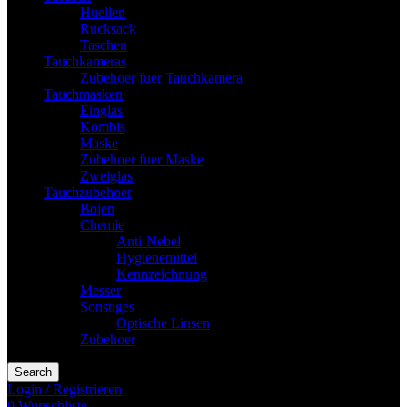
Huellen
Rucksack
Taschen
Tauchkameras
Zubehoer fuer Tauchkamera
Tauchmasken
Einglas
Kombis
Maske
Zubehoer fuer Maske
Zweiglas
Tauchzubehoer
Bojen
Chemie
Anti-Nebel
Hygienemittel
Kennzeichnung
Messer
Sonstiges
Optische Linsen
Zubehoer
Search
Login / Registrieren
0
Wunschliste