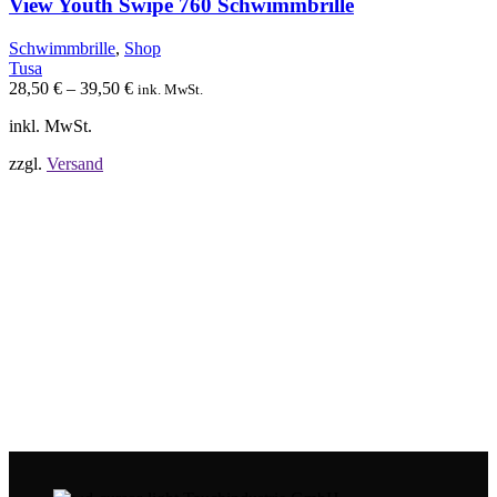
auf.
View Youth Swipe 760 Schwimmbrille
Die
Optionen
Schwimmbrille
,
Shop
können
Tusa
auf
28,50
€
–
39,50
€
ink. MwSt.
der
Produktseite
inkl. MwSt.
gewählt
werden
zzgl.
Versand