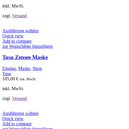
Produktseite
inkl. MwSt.
gewählt
werden
zzgl.
Versand
Dieses
Ausführung wählen
Produkt
Quick view
weist
Add to compare
mehrere
zur Wunschliste hinzufügen
Varianten
auf.
Tusa Zensee Maske
Die
Optionen
Einglas
,
Maske
,
Shop
können
Tusa
auf
105,00
€
ink. MwSt.
der
Produktseite
inkl. MwSt.
gewählt
werden
zzgl.
Versand
Dieses
Ausführung wählen
Produkt
Quick view
weist
Add to compare
mehrere
zur Wunschliste hinzufügen