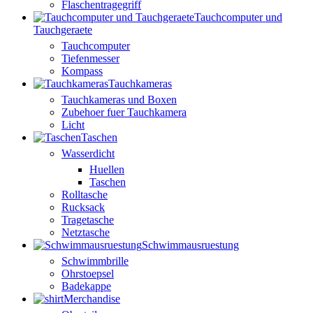
Flaschentragegriff
Tauchcomputer und
Tauchgeraete
Tauchcomputer
Tiefenmesser
Kompass
Tauchkameras
Tauchkameras und Boxen
Zubehoer fuer Tauchkamera
Licht
Taschen
Wasserdicht
Huellen
Taschen
Rolltasche
Rucksack
Tragetasche
Netztasche
Schwimmausruestung
Schwimmbrille
Ohrstoepsel
Badekappe
Merchandise