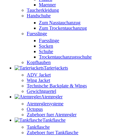
Maenner
Taucherkleidung
Handschuhe
Zum Nasstauchanzug
Zum Trockentauchanzug
Fuesslinge
Fuesslinge
Socken
Schuhe
Trockentauchanzugsschuhe
Kopfhauben
Tarierjackets
ADV Jacket
Wing Jacket
Technische Backplate & Wings
Gewichtguertel
Atemregler
Atemreglersysteme
Octopus
Zubehoer fuer Atemregler
Tankflasche
Tankflasche
Zubehoer fuer Tankflasche