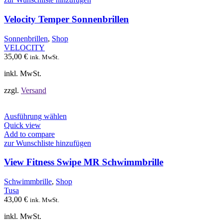
Varianten
auf.
Velocity Temper Sonnenbrillen
Die
Optionen
Sonnenbrillen
,
Shop
können
VELOCITY
auf
35,00
€
ink. MwSt.
der
Produktseite
inkl. MwSt.
gewählt
werden
zzgl.
Versand
Dieses
Ausführung wählen
Produkt
Quick view
weist
Add to compare
mehrere
zur Wunschliste hinzufügen
Varianten
auf.
View Fitness Swipe MR Schwimmbrille
Die
Optionen
Schwimmbrille
,
Shop
können
Tusa
auf
43,00
€
ink. MwSt.
der
Produktseite
inkl. MwSt.