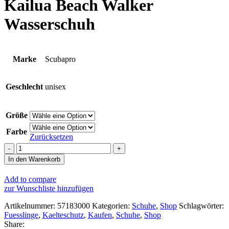
Kailua Beach Walker
Wasserschuh
Marke
Scubapro
Geschlecht
unisex
Größe
Farbe
Zurücksetzen
Kailua
Beach
In den Warenkorb
Walker
Wasserschuh
Add to compare
Menge
zur Wunschliste hinzufügen
Artikelnummer:
57183000
Kategorien:
Schuhe
,
Shop
Schlagwörter:
Fuesslinge
,
Kaelteschutz
,
Kaufen
,
Schuhe
,
Shop
Share: