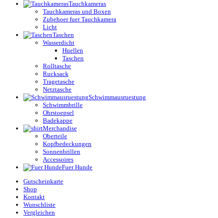
Tauchkameras
Tauchkameras und Boxen
Zubehoer fuer Tauchkamera
Licht
Taschen
Wasserdicht
Huellen
Taschen
Rolltasche
Rucksack
Tragetasche
Netztasche
Schwimmausruestung
Schwimmbrille
Ohrstoepsel
Badekappe
Merchandise
Oberteile
Kopfbedeckungen
Sonnenbrillen
Accessoires
Fuer Hunde
Gutscheinkarte
Shop
Kontakt
Wunschliste
Vergleichen