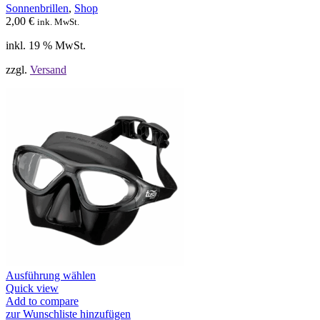
Sonnenbrillen
,
Shop
2,00
€
ink. MwSt.
inkl. 19 % MwSt.
zzgl.
Versand
Dieses
Ausführung wählen
Produkt
Quick view
weist
Add to compare
mehrere
zur Wunschliste hinzufügen