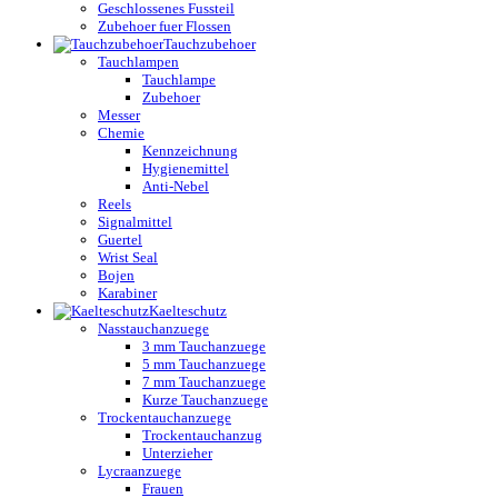
Geschlossenes Fussteil
Zubehoer fuer Flossen
Tauchzubehoer
Tauchlampen
Tauchlampe
Zubehoer
Messer
Chemie
Kennzeichnung
Hygienemittel
Anti-Nebel
Reels
Signalmittel
Guertel
Wrist Seal
Bojen
Karabiner
Kaelteschutz
Nasstauchanzuege
3 mm Tauchanzuege
5 mm Tauchanzuege
7 mm Tauchanzuege
Kurze Tauchanzuege
Trockentauchanzuege
Trockentauchanzug
Unterzieher
Lycraanzuege
Frauen