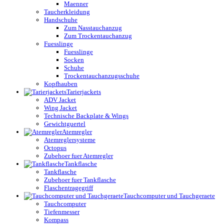
Maenner
Taucherkleidung
Handschuhe
Zum Nasstauchanzug
Zum Trockentauchanzug
Fuesslinge
Fuesslinge
Socken
Schuhe
Trockentauchanzugsschuhe
Kopfhauben
Tarierjackets
ADV Jacket
Wing Jacket
Technische Backplate & Wings
Gewichtguertel
Atemregler
Atemreglersysteme
Octopus
Zubehoer fuer Atemregler
Tankflasche
Tankflasche
Zubehoer fuer Tankflasche
Flaschentragegriff
Tauchcomputer und Tauchgeraete
Tauchcomputer
Tiefenmesser
Kompass