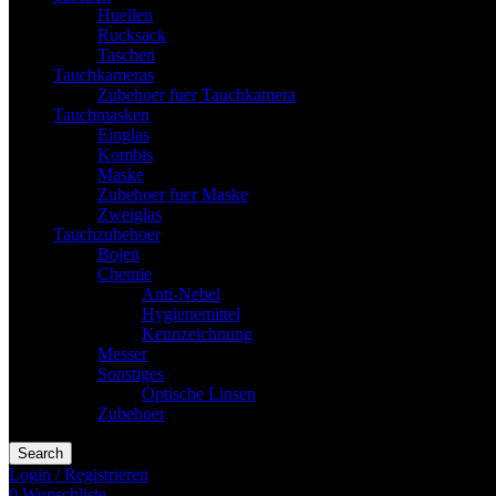
Huellen
Rucksack
Taschen
Tauchkameras
Zubehoer fuer Tauchkamera
Tauchmasken
Einglas
Kombis
Maske
Zubehoer fuer Maske
Zweiglas
Tauchzubehoer
Bojen
Chemie
Anti-Nebel
Hygienemittel
Kennzeichnung
Messer
Sonstiges
Optische Linsen
Zubehoer
Search
Login / Registrieren
0
Wunschliste