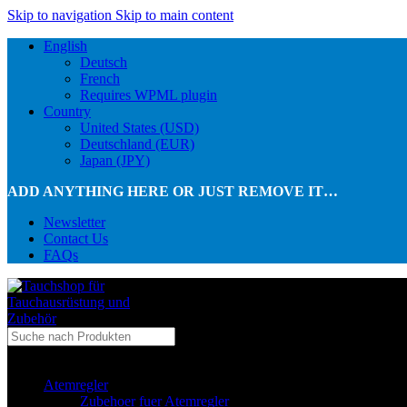
Skip to navigation
Skip to main content
English
Deutsch
French
Requires WPML plugin
Country
United States (USD)
Deutschland (EUR)
Japan (JPY)
ADD ANYTHING HERE OR JUST REMOVE IT…
Newsletter
Contact Us
FAQs
...in Kategorie
Atemregler
Zubehoer fuer Atemregler