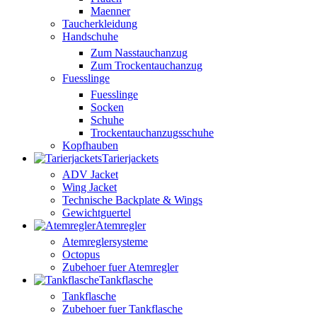
Maenner
Taucherkleidung
Handschuhe
Zum Nasstauchanzug
Zum Trockentauchanzug
Fuesslinge
Fuesslinge
Socken
Schuhe
Trockentauchanzugsschuhe
Kopfhauben
Tarierjackets
ADV Jacket
Wing Jacket
Technische Backplate & Wings
Gewichtguertel
Atemregler
Atemreglersysteme
Octopus
Zubehoer fuer Atemregler
Tankflasche
Tankflasche
Zubehoer fuer Tankflasche