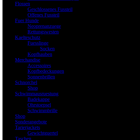
Flossen
Geschlossenes Fussteil
Offenes Fussteil
Fuer Hunde
Neoprenanzuege
Rettungswesten
Kaelteschutz
Fuesslinge
Socken
Kopfhauben
Merchandise
Accessoires
Kopfbedeckungen
Sonnenbrillen
Schnorchel
Shop
Schwimmausruestung
Badekappe
Ohrstoepsel
Schwimmbrille
Shop
Sonderangebote
Tarierjackets
Gewichtguertel
Taschen