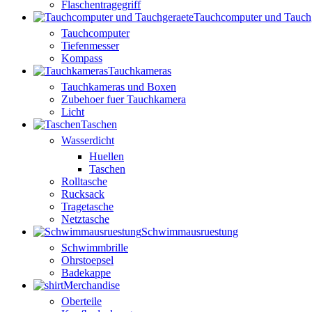
Flaschentragegriff
Tauchcomputer und Tauch
Tauchcomputer
Tiefenmesser
Kompass
Tauchkameras
Tauchkameras und Boxen
Zubehoer fuer Tauchkamera
Licht
Taschen
Wasserdicht
Huellen
Taschen
Rolltasche
Rucksack
Tragetasche
Netztasche
Schwimmausruestung
Schwimmbrille
Ohrstoepsel
Badekappe
Merchandise
Oberteile