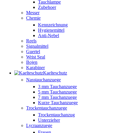
Tauchlampe
Zubehoer
Messer
Chemie
Kennzeichnung
Hygienemittel
Anti-Nebel
Reels
Signalmittel
Guertel
Wrist Seal
Bojen
Karabiner
Kaelteschutz
Nasstauchanzuege
3 mm Tauchanzuege
5 mm Tauchanzuege
7 mm Tauchanzuege
Kurze Tauchanzuege
Trockentauchanzuege
Trockentauchanzug
Unterzieher
Lycraanzuege
Frauen