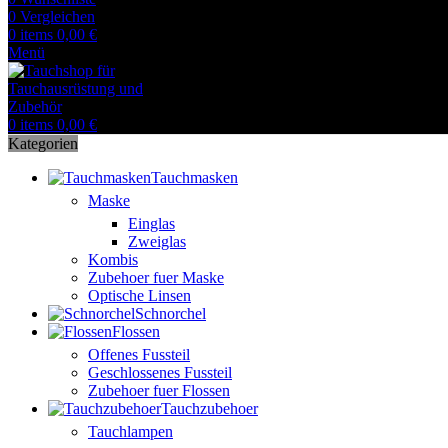
0
Vergleichen
0
items
0,00
€
Menü
0
items
0,00
€
Kategorien
Tauchmasken
Maske
Einglas
Zweiglas
Kombis
Zubehoer fuer Maske
Optische Linsen
Schnorchel
Flossen
Offenes Fussteil
Geschlossenes Fussteil
Zubehoer fuer Flossen
Tauchzubehoer
Tauchlampen